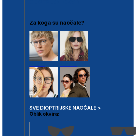
DIOPTRIJSKI OKVIRI
Za koga su naočale?
Muške
Ženske
Dječje
Unisex
SVE DIOPTRIJSKE NAOČALE >
Oblik okvira: