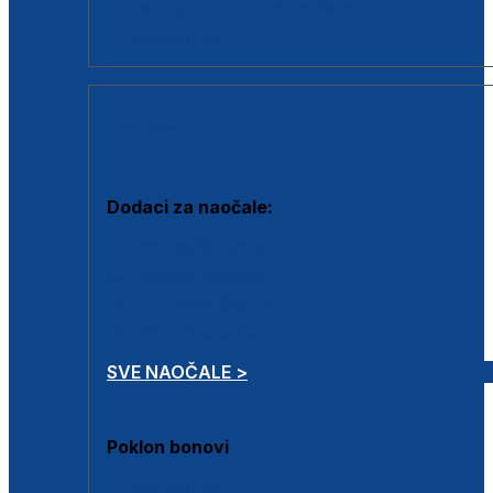
Dodaci za dioptrijske naočale
Poklon bonovi
DODACI
Dodaci za naočale:
Krpice za čišćenje
Kutijice za naočale
Sprejevi za čišćenje
Lančići za naočale
SVE NAOČALE >
Poklon bonovi
Poklon bonovi