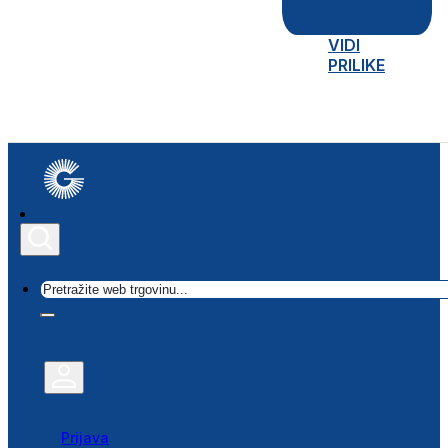
VIDI
PRILIKE
Traži
Prijava