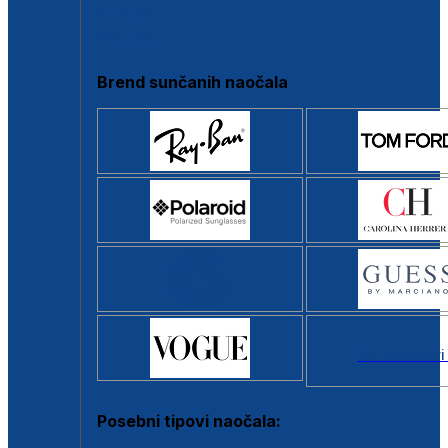
Clip-on
Poluokvir
Brend sunčanih naočala
Svi brendovi
Posebni tipovi naočala: