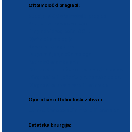
Oftalmološki pregledi:
Specijalistički oftalmološki pregled
Pregled za kontaktne leće
Pregled vidnog polja (OCT)
Dječja oftalmologija
Kontrola očnog tlaka
Drugo mišljenje oftalmologa
Retinološka ambulanta
Dijagnostika i liječenje upalnih očnih bolesti
Dijagnostika i liječenje glaukomske bolesti
Dijagnostika sive mrene ili katarakte
Operativni oftalmološki zahvati:
Ultrazvučna operacija mrene ili katarakta
Estetska kirurgija: