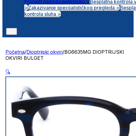
Pronađi najbližu polikliniku >
Besplatna kontrola 
>
Zakazivanje specijalističkog pregleda >
Bespla
Otvorena radna mjesta
kontrola sluha >
Početna
/
Dioptrijski okviri
/
BG6635MG DIOPTRIJSKI
OKVIRI BULGET
🔍