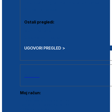
Estetska kirurgija i mali operativni zahvati
Aplikacija botoxa
Ostali pregledi:
Medicina rada
Sistematski pregled
UGOVORI PREGLED >
AKCIJE
Moj račun:
Prijava postojećeg korisnika
Registracija novog korisnika
Zaboravljena lozinka