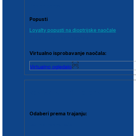
Poklon bonovi
Popusti
Loyalty popusti na dioptrijske naočale
Outlet dioptrijskih naočala
Virtualno isprobavanje naočala:
Virtualno ogledalo
KONTAKTNE LEĆE I OTOPINE
Odaberi prema trajanju:
Jednodnevne leće
Mjesečne leće