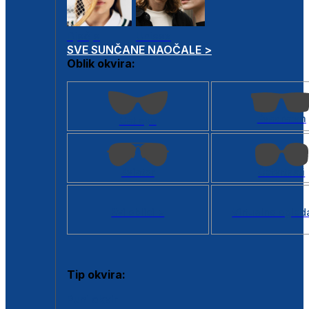
Dječje
Unisex
SVE SUNČANE NAOČALE >
Oblik okvira:
Kvadratan
Cat eye
Aviator
Četvrtasti
Svi oblici >
Virtualno ogled
Tip okvira:
Puni okvir