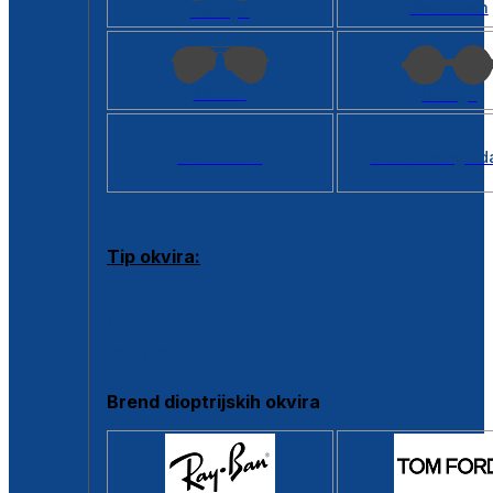
Kvadratan
Cat eye
Aviator
Okrugli
Svi oblici >
Virtualno ogled
Tip okvira:
Puni okvir
Clip-on
Poluokvir
Brend dioptrijskih okvira