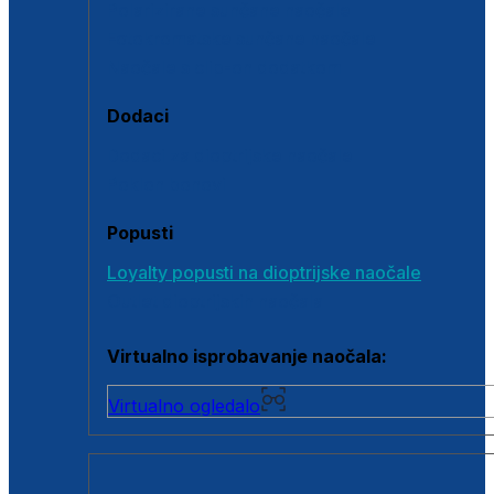
Polarizirane sunčane naočale
Fotokromatske sunčane naočale
Naočale s clip-on dodatkom
Dodaci
Dodaci za dioptrijske naočale
Poklon bonovi
Popusti
Loyalty popusti na dioptrijske naočale
Outlet dioptrijskih naočala
Virtualno isprobavanje naočala:
Virtualno ogledalo