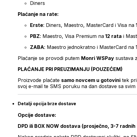
Diners
Plaćanje na rate:
Erste
: Diners, Maestro, MasterCard i Visa na
PBZ
: Maestro, Visa Premium na
12 rata
i Mas
ZABA
: Maestro jednokratno i MasterCard na 
Plaćanje se provodi putem
Monri WSPay
sustava z
PLAĆANJE PRI PREUZIMANJU (POUZEĆEM)
Proizvode plaćate
samo novcem u gotovini
tek pr
svoj e-mail te SMS poruku na dan dostave sa svim 
Detalji opcija brze dostave
Opcije dostave:
DPD ili BOX NOW dostava (prosječno, 3-7 radnih
Nakon predaje paketa DPD dostavnoj službi, na SMS 