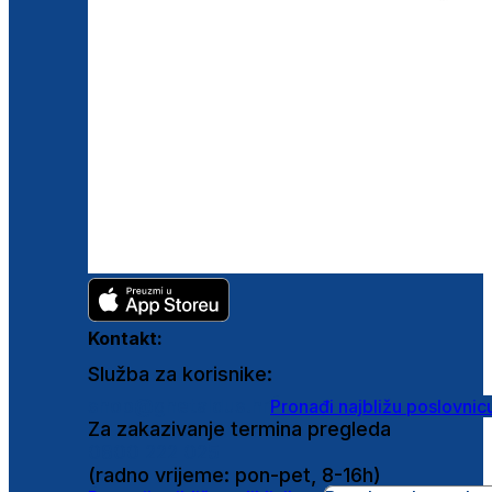
Kontakt:
Služba za korisnike:
shop@ghetaldus.hr
Pronađi najbližu poslovnic
Za zakazivanje termina pregleda
0800 222 025
(radno vrijeme: pon-pet, 8-16h)