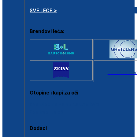
SVE LEĆE >
Brendovi leća:
SVI BRANDOV
Otopine i kapi za oči
Sve otopine za kontaktne leće
Sve kapi za oči
Dodaci