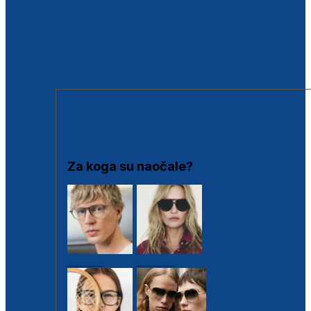
BESPLATNA KONTROLA SLUHA
Poslovnice
Proizvodi s loyalty popustima
Outlet
SUNČANE NAOČALE
Za koga su naočale?
Muške
Ženske