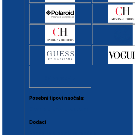
Svi brendovi >
Posebni tipovi naočala:
Okviri s clip-on dodatkom
Dodaci
Dodaci za dioptrijske naočale