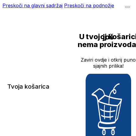
Preskoči na glavni sadržaj
Preskoči na podnožje
U tvojoj košarici još
nema proizvoda
Zaviri ovdje i otkrij puno
sjajnih prilika!
Tvoja košarica