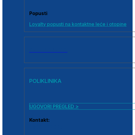
Popusti
Loyalty popusti na kontaktne leće i otopine
SVI PROIZVODI
POLIKLINIKA
UGOVORI PREGLED >
Kontakt:
0800 222 025