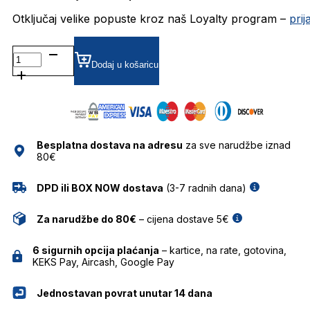
Otključaj velike popuste kroz naš Loyalty program –
pri
BG6635MG DIOPTRIJSKI
OKVIRI
Dodaj u košaricu
BULGET
količina
Besplatna dostava na adresu
za sve narudžbe iznad
80€
DPD ili BOX NOW dostava
(3-7 radnih dana)
Za narudžbe do 80€
– cijena dostave 5€
6 sigurnih opcija plaćanja
– kartice, na rate, gotovina,
KEKS Pay, Aircash, Google Pay
Jednostavan povrat unutar 14 dana