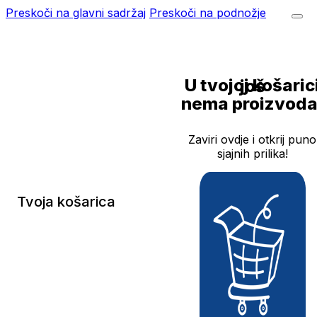
Preskoči na glavni sadržaj
Preskoči na podnožje
U tvojoj košarici još
nema proizvoda
Zaviri ovdje i otkrij puno
sjajnih prilika!
Tvoja košarica