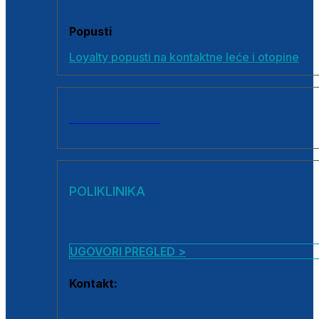
Popusti
Loyalty popusti na kontaktne leće i otopine
SVI PROIZVODI
POLIKLINIKA
UGOVORI PREGLED >
Kontakt:
0800 222 025