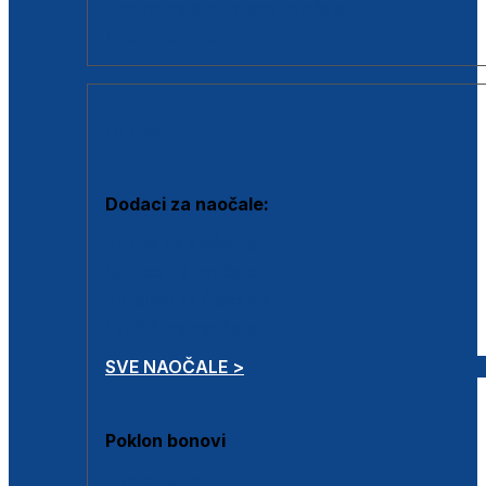
Dodaci za dioptrijske naočale
Poklon bonovi
DODACI
Dodaci za naočale:
Krpice za čišćenje
Kutijice za naočale
Sprejevi za čišćenje
Lančići za naočale
SVE NAOČALE >
Poklon bonovi
Poklon bonovi