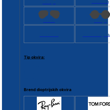
Kvadratan
Cat eye
Aviator
Okrugli
Svi oblici >
Virtualno ogled
Tip okvira:
Puni okvir
Clip-on
Poluokvir
Brend dioptrijskih okvira