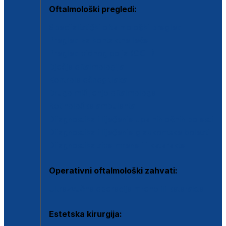
Oftalmološki pregledi:
Specijalistički oftalmološki pregled
Pregled za kontaktne leće
Pregled vidnog polja (OCT)
Dječja oftalmologija
Kontrola očnog tlaka
Drugo mišljenje oftalmologa
Retinološka ambulanta
Dijagnostika i liječenje upalnih očnih bolesti
Dijagnostika i liječenje glaukomske bolesti
Dijagnostika sive mrene ili katarakte
Operativni oftalmološki zahvati:
Ultrazvučna operacija mrene ili katarakta
Estetska kirurgija: