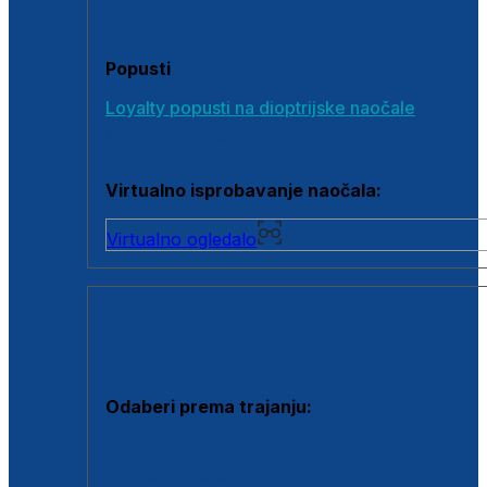
Poklon bonovi
Popusti
Loyalty popusti na dioptrijske naočale
Outlet dioptrijskih naočala
Virtualno isprobavanje naočala:
Virtualno ogledalo
KONTAKTNE LEĆE I OTOPINE
Odaberi prema trajanju:
Jednodnevne leće
Mjesečne leće