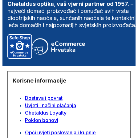
Ghetaldus optika, vaš vjerni partner od 1957.
–
najveći domaći proizvođač i ponuđač svih vrsta
dioptrijskih naočala, sunčanih naočala te kontaktni
leća domaćih i najpoznatijih svjetskih proizvođača.
Korisne informacije
Dostava i povrat
Uvjeti i načini plaćanja
Ghetaldus Loyalty
Poklon bonovi
Opći uvjeti poslovanja i kupnje