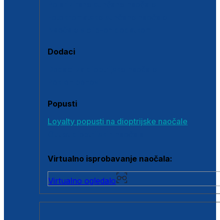
Polarizirane sunčane naočale
Fotokromatske sunčane naočale
Naočale s clip-on dodatkom
Dodaci
Dodaci za dioptrijske naočale
Poklon bonovi
Popusti
Loyalty popusti na dioptrijske naočale
Outlet dioptrijskih naočala
Virtualno isprobavanje naočala:
Virtualno ogledalo