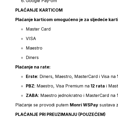
Google Pay-om
PLAĆANJE KARTICOM
Plaćanje karticom omogućeno je za sljedeće kart
Master Card
VISA
Maestro
Diners
Plaćanje na rate:
Erste
: Diners, Maestro, MasterCard i Visa na
PBZ
: Maestro, Visa Premium na
12 rata
i Mas
ZABA
: Maestro jednokratno i MasterCard na 
Plaćanje se provodi putem
Monri WSPay
sustava z
PLAĆANJE PRI PREUZIMANJU (POUZEĆEM)