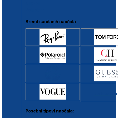
Clip-on
Poluokvir
Brend sunčanih naočala
Svi brendovi
Posebni tipovi naočala: