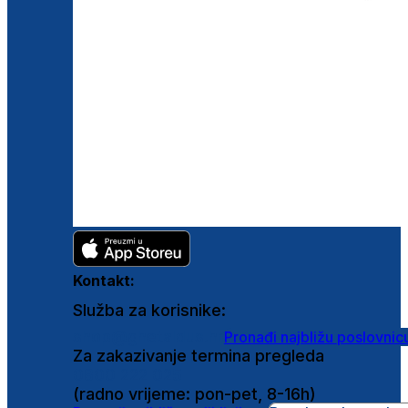
Kontakt:
Služba za korisnike:
shop@ghetaldus.hr
Pronađi najbližu poslovnic
Za zakazivanje termina pregleda
0800 222 025
(radno vrijeme: pon-pet, 8-16h)