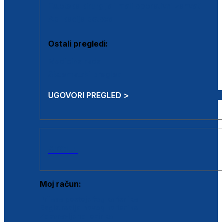
Estetska kirurgija i mali operativni zahvati
Aplikacija botoxa
Ostali pregledi:
Medicina rada
Sistematski pregled
UGOVORI PREGLED >
AKCIJE
Moj račun:
Prijava postojećeg korisnika
Registracija novog korisnika
Zaboravljena lozinka