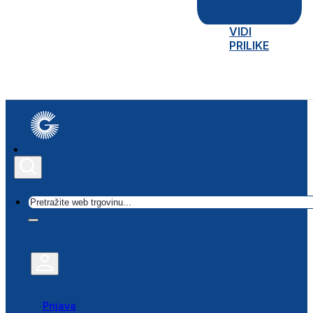
VIDI
PRILIKE
Traži
Prijava