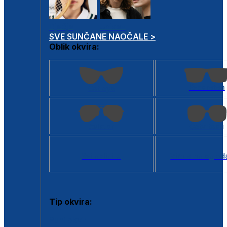
Dječje
Unisex
SVE SUNČANE NAOČALE >
Oblik okvira:
Kvadratan
Cat eye
Aviator
Četvrtasti
Svi oblici >
Virtualno ogled
Tip okvira:
Puni okvir