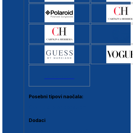
Svi brendovi >
Posebni tipovi naočala:
Okviri s clip-on dodatkom
Dodaci
Dodaci za dioptrijske naočale