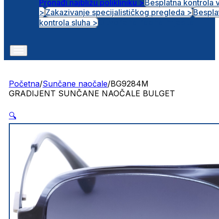
Pronađi najbližu polikliniku >
Besplatna kontrola 
>
Zakazivanje specijalističkog pregleda >
Bespla
Otvorena radna mjesta
kontrola sluha >
Početna
/
Sunčane naočale
/
BG9284M
GRADIJENT SUNČANE NAOČALE BULGET
🔍