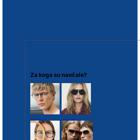
BESPLATNA KONTROLA SLUHA
Poslovnice
Proizvodi s loyalty popustima
Outlet
SUNČANE NAOČALE
Za koga su naočale?
Muške
Ženske