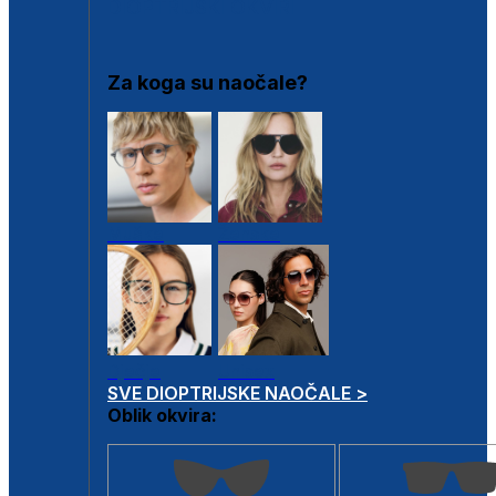
DIOPTRIJSKI OKVIRI
Za koga su naočale?
Muške
Ženske
Dječje
Unisex
SVE DIOPTRIJSKE NAOČALE >
Oblik okvira: