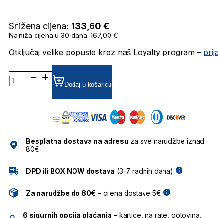
Snižena cijena:
133,60
€
Najniža cijena u 30 dana: 167,00 €
Otključaj velike popuste kroz naš Loyalty program –
pri
BG9284M
GRADIJENT SUNČANE
Dodaj u košaricu
NAOČALE
BULGET
količina
Besplatna dostava na adresu
za sve narudžbe iznad
80€
DPD ili BOX NOW dostava
(3-7 radnih dana)
Za narudžbe do 80€
– cijena dostave 5€
6 sigurnih opcija plaćanja
– kartice, na rate, gotovina,