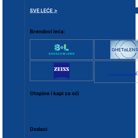
SVE LEĆE >
Brendovi leća:
SVI BRANDOV
Otopine i kapi za oči
Sve otopine za kontaktne leće
Sve kapi za oči
Dodaci