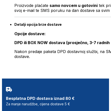
Proizvode plaćate
samo novcem u gotovini
tek pr
svoj e-mail te SMS poruku na dan dostave sa svim 
Detalji opcija brze dostave
Opcije dostave:
DPD ili BOX NOW dostava (prosječno, 3-7 radnih
Nakon predaje paketa DPD dostavnoj službi, na SMS 
dostave.
Besplatna DPD dostava iznad 80 €
Za manje narudžbe, cijena dostave 5 €