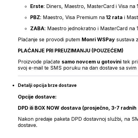
Erste
: Diners, Maestro, MasterCard i Visa na
PBZ
: Maestro, Visa Premium na
12 rata
i Mas
ZABA
: Maestro jednokratno i MasterCard na 
Plaćanje se provodi putem
Monri WSPay
sustava z
PLAĆANJE PRI PREUZIMANJU (POUZEĆEM)
Proizvode plaćate
samo novcem u gotovini
tek pr
svoj e-mail te SMS poruku na dan dostave sa svim 
Detalji opcija brze dostave
Opcije dostave:
DPD ili BOX NOW dostava (prosječno, 3-7 radnih
Nakon predaje paketa DPD dostavnoj službi, na SMS 
dostave.