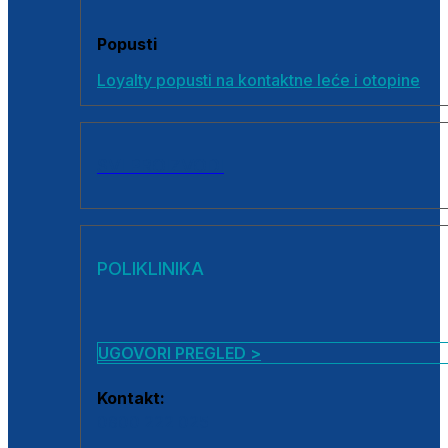
Popusti
Loyalty popusti na kontaktne leće i otopine
SVI PROIZVODI
POLIKLINIKA
UGOVORI PREGLED >
Kontakt:
0800 222 025