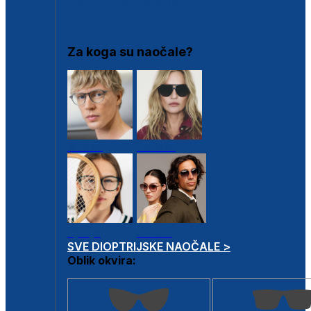
DIOPTRIJSKI OKVIRI
Za koga su naočale?
Muške
Ženske
Dječje
Unisex
SVE DIOPTRIJSKE NAOČALE >
Oblik okvira: