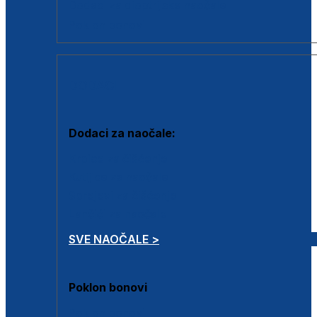
Dodaci za dioptrijske naočale
Poklon bonovi
DODACI
Dodaci za naočale:
Krpice za čišćenje
Kutijice za naočale
Sprejevi za čišćenje
Lančići za naočale
SVE NAOČALE >
Poklon bonovi
Poklon bonovi