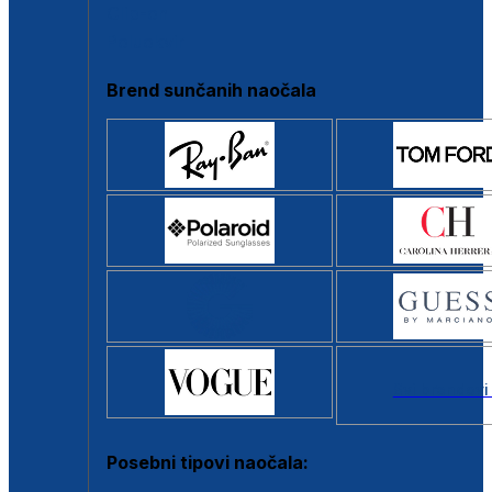
Clip-on
Poluokvir
Brend sunčanih naočala
Svi brendovi
Posebni tipovi naočala: