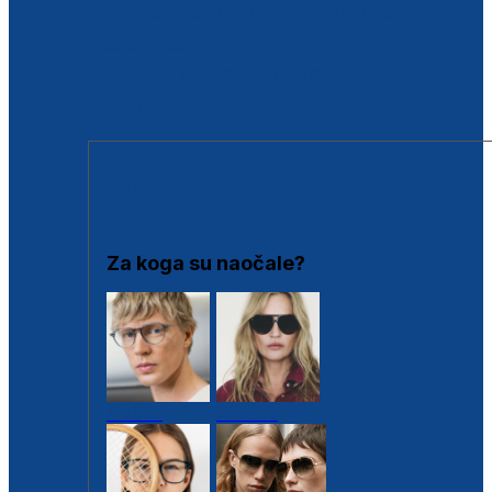
BESPLATNA KONTROLA SLUHA
Poslovnice
Proizvodi s loyalty popustima
Outlet
SUNČANE NAOČALE
Za koga su naočale?
Muške
Ženske