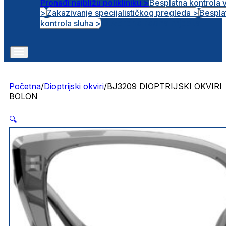
Pronađi najbližu polikliniku >
Besplatna kontrola 
>
Zakazivanje specijalističkog pregleda >
Bespla
Otvorena radna mjesta
kontrola sluha >
Početna
/
Dioptrijski okviri
/
BJ3209 DIOPTRIJSKI OKVIRI
BOLON
🔍