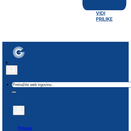
VIDI
PRILIKE
Traži
Prijava