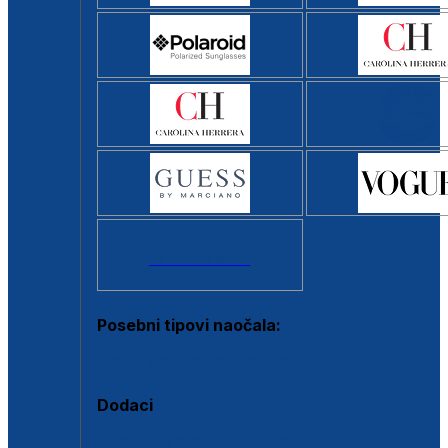
Svi brendovi >
Posebni tipovi naočala:
Okviri s clip-on dodatkom
Dodaci
Dodaci za dioptrijske naočale