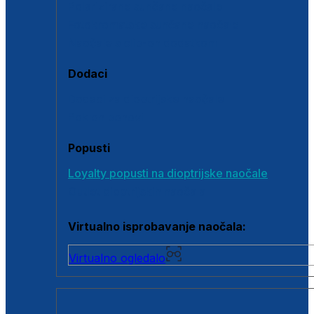
Polarizirane sunčane naočale
Fotokromatske sunčane naočale
Naočale s clip-on dodatkom
Dodaci
Dodaci za dioptrijske naočale
Poklon bonovi
Popusti
Loyalty popusti na dioptrijske naočale
Outlet dioptrijskih naočala
Virtualno isprobavanje naočala:
Virtualno ogledalo