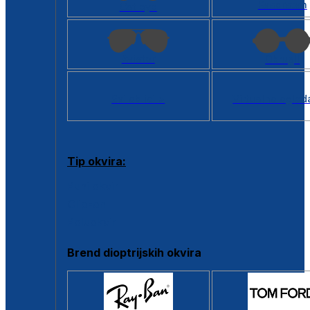
Kvadratan
Cat eye
Aviator
Okrugli
Svi oblici >
Virtualno ogled
Tip okvira:
Puni okvir
Clip-on
Poluokvir
Brend dioptrijskih okvira