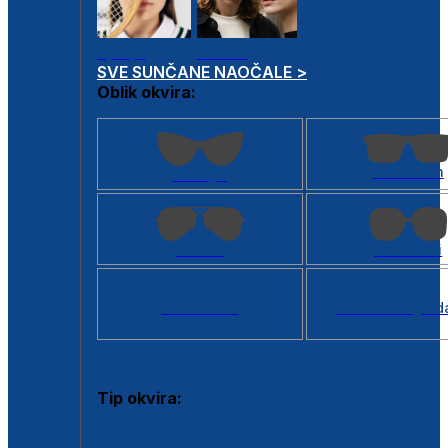
Dječje
Unisex
SVE SUNČANE NAOČALE >
Oblik okvira:
Kvadratan
Cat eye
Aviator
Četvrtasti
Svi oblici >
Virtualno ogled
Tip okvira:
Puni okvir