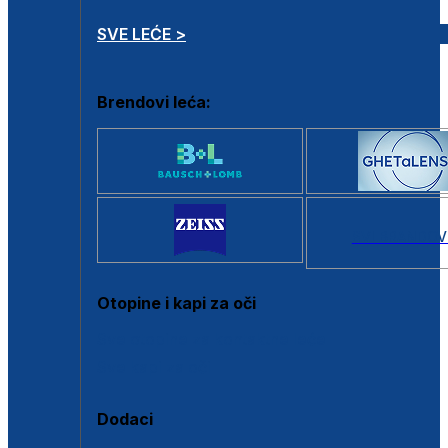
SVE LEĆE >
Brendovi leća:
SVI BRANDOV
Otopine i kapi za oči
Sve otopine za kontaktne leće
Sve kapi za oči
Dodaci