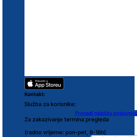
Kontakt:
Služba za korisnike:
shop@ghetaldus.hr
Pronađi najbližu poslovnic
Za zakazivanje termina pregleda
0800 222 025
(radno vrijeme: pon-pet, 8-16h)