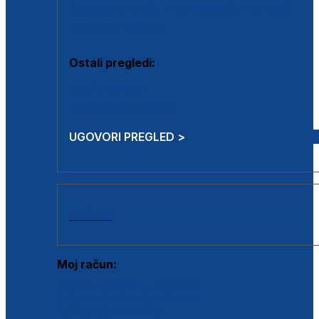
Estetska kirurgija i mali operativni zahvati
Aplikacija botoxa
Ostali pregledi:
Medicina rada
Sistematski pregled
UGOVORI PREGLED >
AKCIJE
Moj račun:
Prijava postojećeg korisnika
Registracija novog korisnika
Zaboravljena lozinka