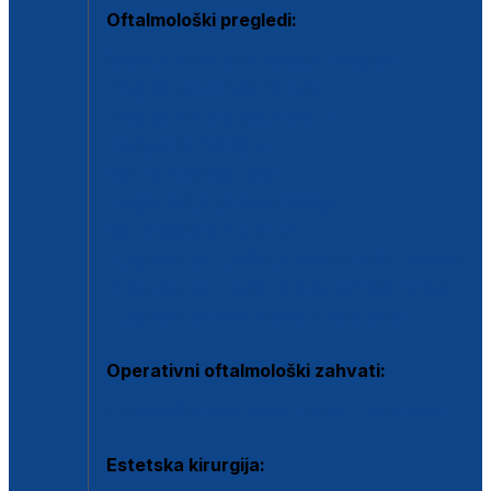
Oftalmološki pregledi:
Specijalistički oftalmološki pregled
Pregled za kontaktne leće
Pregled vidnog polja (OCT)
Dječja oftalmologija
Kontrola očnog tlaka
Drugo mišljenje oftalmologa
Retinološka ambulanta
Dijagnostika i liječenje upalnih očnih bolesti
Dijagnostika i liječenje glaukomske bolesti
Dijagnostika sive mrene ili katarakte
Operativni oftalmološki zahvati:
Ultrazvučna operacija mrene ili katarakta
Estetska kirurgija: