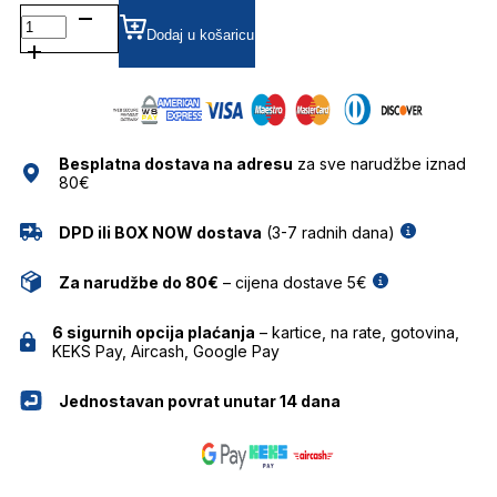
BJ3209 DIOPTRIJSKI
OKVIRI
Dodaj u košaricu
BOLON
količina
Besplatna dostava na adresu
za sve narudžbe iznad
80€
DPD ili BOX NOW dostava
(3-7 radnih dana)
Za narudžbe do 80€
– cijena dostave 5€
6 sigurnih opcija plaćanja
– kartice, na rate, gotovina,
KEKS Pay, Aircash, Google Pay
Jednostavan povrat unutar 14 dana