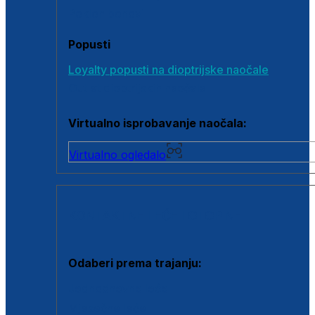
Poklon bonovi
Popusti
Loyalty popusti na dioptrijske naočale
Outlet dioptrijskih naočala
Virtualno isprobavanje naočala:
Virtualno ogledalo
KONTAKTNE LEĆE I OTOPINE
Odaberi prema trajanju:
Jednodnevne leće
Mjesečne leće