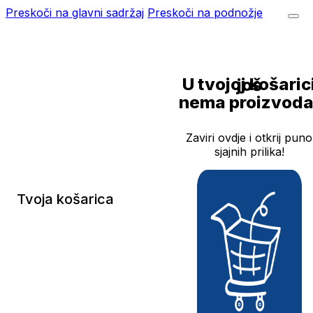
Preskoči na glavni sadržaj
Preskoči na podnožje
U tvojoj košarici još
nema proizvoda
Zaviri ovdje i otkrij puno
sjajnih prilika!
Tvoja košarica