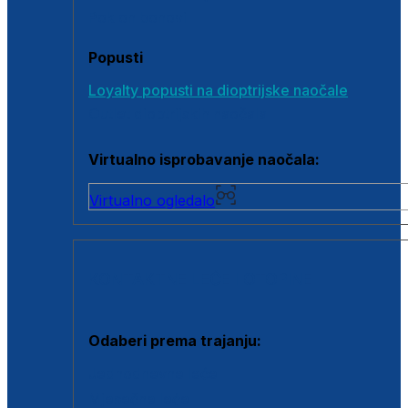
Poklon bonovi
Popusti
Loyalty popusti na dioptrijske naočale
Outlet dioptrijskih naočala
Virtualno isprobavanje naočala:
Virtualno ogledalo
KONTAKTNE LEĆE I OTOPINE
Odaberi prema trajanju:
Jednodnevne leće
Mjesečne leće