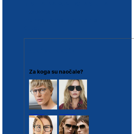
BESPLATNA KONTROLA SLUHA
Poslovnice
Proizvodi s loyalty popustima
Outlet
SUNČANE NAOČALE
Za koga su naočale?
Muške
Ženske