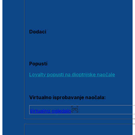
Polarizirane sunčane naočale
Fotokromatske sunčane naočale
Naočale s clip-on dodatkom
Dodaci
Dodaci za dioptrijske naočale
Poklon bonovi
Popusti
Loyalty popusti na dioptrijske naočale
Outlet dioptrijskih naočala
Virtualno isprobavanje naočala:
Virtualno ogledalo