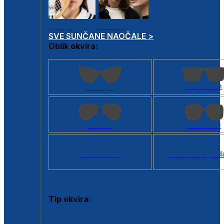
Dječje
Unisex
SVE SUNČANE NAOČALE >
Oblik okvira:
Kvadratan
Cat eye
Aviator
Četvrtasti
Svi oblici >
Virtualno ogled
Tip okvira:
Puni okvir