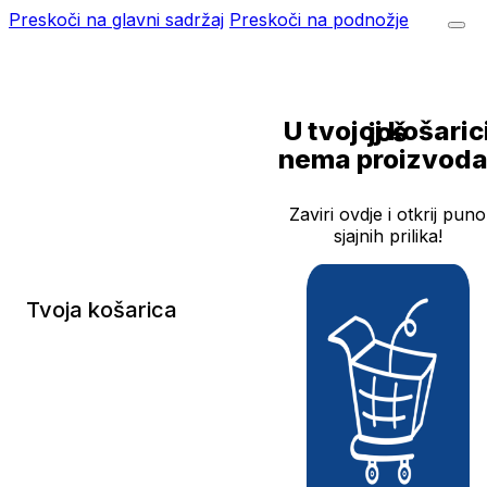
Preskoči na glavni sadržaj
Preskoči na podnožje
U tvojoj košarici još
nema proizvoda
Zaviri ovdje i otkrij puno
sjajnih prilika!
Tvoja košarica