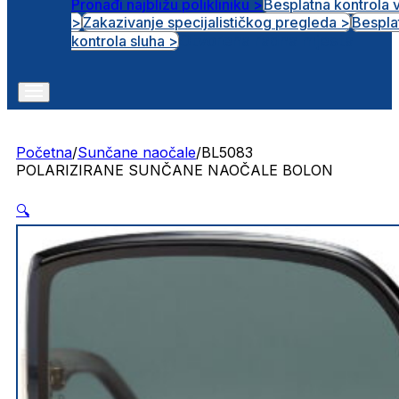
Pronađi najbližu polikliniku >
Besplatna kontrola 
>
Zakazivanje specijalističkog pregleda >
Bespla
Otvorena radna mjesta
kontrola sluha >
Početna
/
Sunčane naočale
/
BL5083
POLARIZIRANE SUNČANE NAOČALE BOLON
🔍