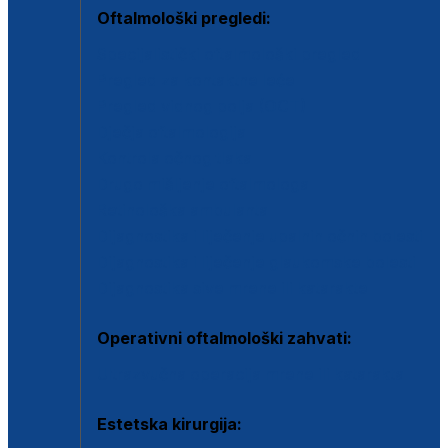
Oftalmološki pregledi:
Specijalistički oftalmološki pregled
Pregled za kontaktne leće
Pregled vidnog polja (OCT)
Dječja oftalmologija
Kontrola očnog tlaka
Drugo mišljenje oftalmologa
Retinološka ambulanta
Dijagnostika i liječenje upalnih očnih bolesti
Dijagnostika i liječenje glaukomske bolesti
Dijagnostika sive mrene ili katarakte
Operativni oftalmološki zahvati:
Ultrazvučna operacija mrene ili katarakta
Estetska kirurgija: