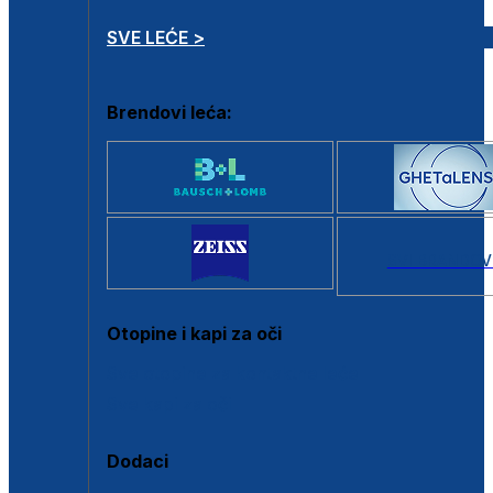
SVE LEĆE >
Brendovi leća:
SVI BRANDOV
Otopine i kapi za oči
Sve otopine za kontaktne leće
Sve kapi za oči
Dodaci