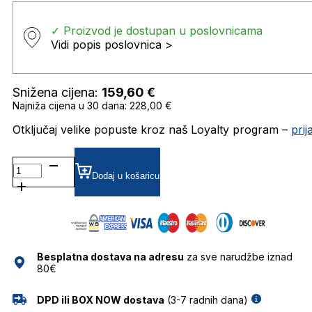
✓ Proizvod je dostupan u poslovnicama
Vidi popis poslovnica >
Snižena cijena:
159,60
€
Najniža cijena u 30 dana: 228,00 €
Otključaj velike popuste kroz naš Loyalty program –
pri
BL5083
POLARIZIRANE SUNČANE
Dodaj u košaricu
NAOČALE
BOLON
količina
Besplatna dostava na adresu
za sve narudžbe iznad
80€
DPD ili BOX NOW dostava
(3-7 radnih dana)