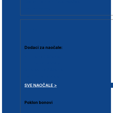
Dodaci za dioptrijske naočale
Poklon bonovi
DODACI
Dodaci za naočale:
Krpice za čišćenje
Kutijice za naočale
Sprejevi za čišćenje
Lančići za naočale
SVE NAOČALE >
Poklon bonovi
Poklon bonovi