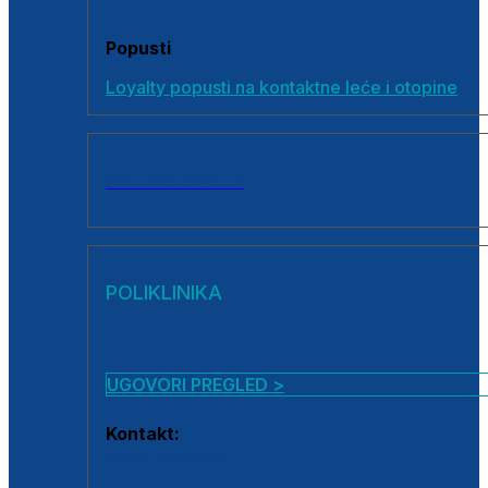
Popusti
Loyalty popusti na kontaktne leće i otopine
SVI PROIZVODI
POLIKLINIKA
UGOVORI PREGLED >
Kontakt:
0800 222 025