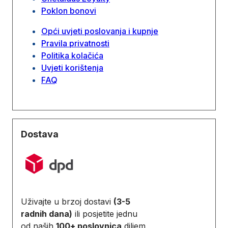
Poklon bonovi
Opći uvjeti poslovanja i kupnje
Pravila privatnosti
Politika kolačića
Uvjeti korištenja
FAQ
Dostava
Uživajte u brzoj dostavi
(3-5
radnih dana)
ili posjetite jednu
od naših
100+ poslovnica
diljem