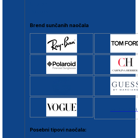
Clip-on
Poluokvir
Brend sunčanih naočala
Svi brendovi
Posebni tipovi naočala: