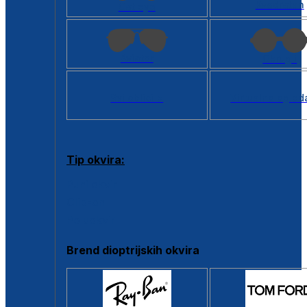
Kvadratan
Cat eye
Aviator
Okrugli
Svi oblici >
Virtualno ogled
Tip okvira:
Puni okvir
Clip-on
Poluokvir
Brend dioptrijskih okvira