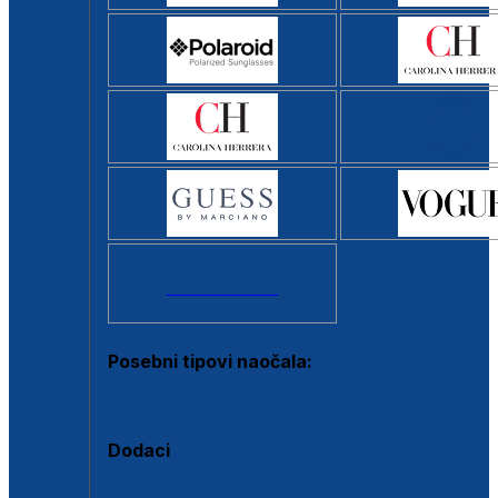
Svi brendovi >
Posebni tipovi naočala:
Okviri s clip-on dodatkom
Dodaci
Dodaci za dioptrijske naočale