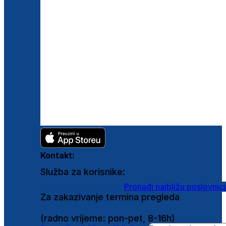
Kontakt:
Služba za korisnike:
shop@ghetaldus.hr
Pronađi najbližu poslovnic
Za zakazivanje termina pregleda
0800 222 025
(radno vrijeme: pon-pet, 8-16h)