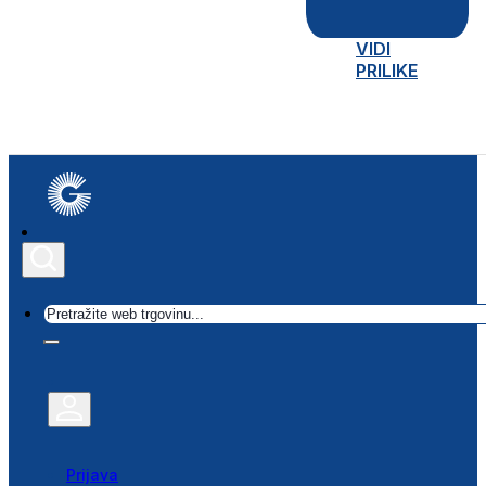
VIDI
PRILIKE
Traži
Prijava