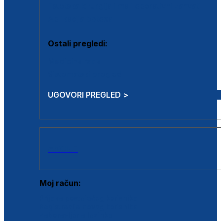
Estetska kirurgija i mali operativni zahvati
Aplikacija botoxa
Ostali pregledi:
Medicina rada
Sistematski pregled
UGOVORI PREGLED >
AKCIJE
Moj račun:
Prijava postojećeg korisnika
Registracija novog korisnika
Zaboravljena lozinka