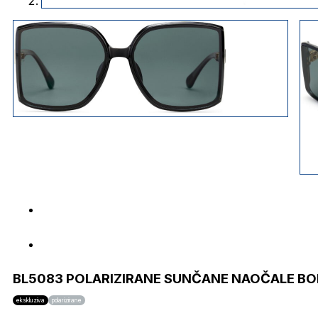
BL5083 POLARIZIRANE SUNČANE NAOČALE B
ekskluziva
polarizirane