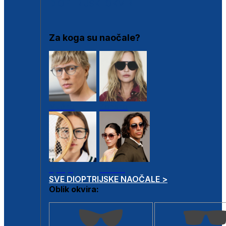
DIOPTRIJSKI OKVIRI
Za koga su naočale?
Muške
Ženske
Dječje
Unisex
SVE DIOPTRIJSKE NAOČALE >
Oblik okvira: