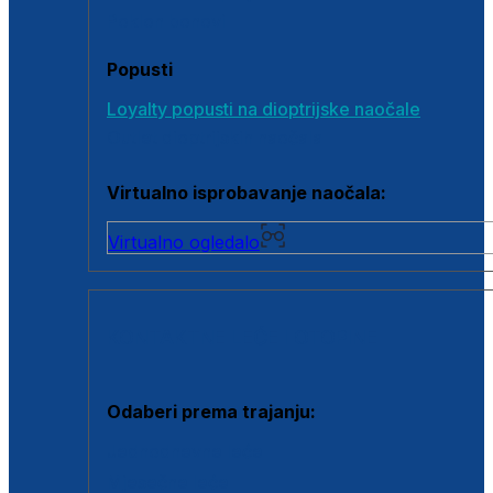
Poklon bonovi
Popusti
Loyalty popusti na dioptrijske naočale
Outlet dioptrijskih naočala
Virtualno isprobavanje naočala:
Virtualno ogledalo
KONTAKTNE LEĆE I OTOPINE
Odaberi prema trajanju:
Jednodnevne leće
Mjesečne leće