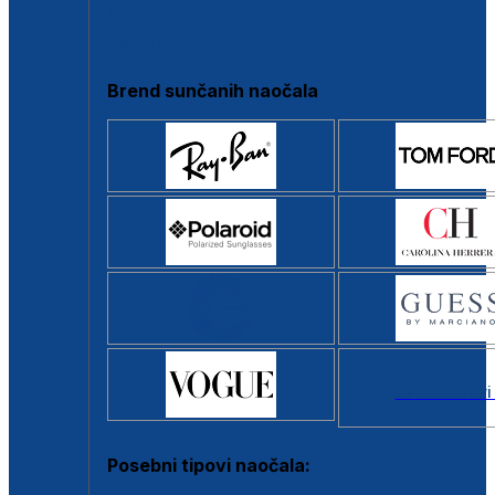
Clip-on
Poluokvir
Brend sunčanih naočala
Svi brendovi
Posebni tipovi naočala: