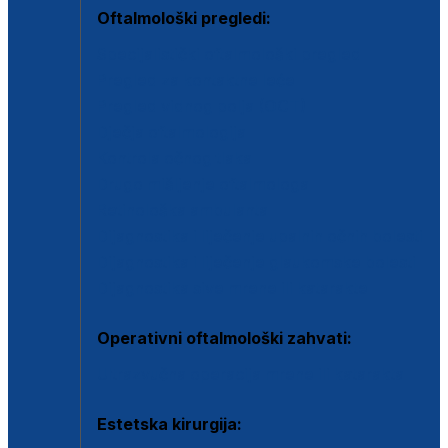
Oftalmološki pregledi:
Specijalistički oftalmološki pregled
Pregled za kontaktne leće
Pregled vidnog polja (OCT)
Dječja oftalmologija
Kontrola očnog tlaka
Drugo mišljenje oftalmologa
Retinološka ambulanta
Dijagnostika i liječenje upalnih očnih bolesti
Dijagnostika i liječenje glaukomske bolesti
Dijagnostika sive mrene ili katarakte
Operativni oftalmološki zahvati:
Ultrazvučna operacija mrene ili katarakta
Estetska kirurgija: