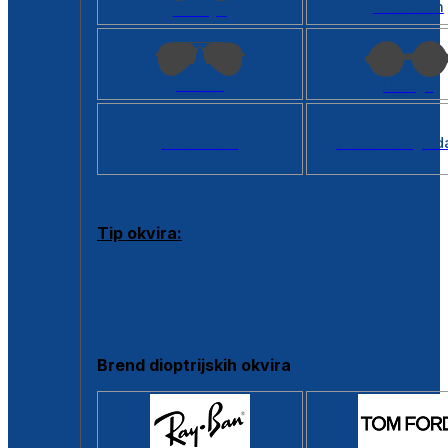
Kvadratan
Cat eye
Aviator
Okrugli
Svi oblici >
Virtualno ogled
Tip okvira:
Puni okvir
Clip-on
Poluokvir
Brend dioptrijskih okvira