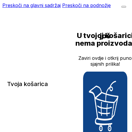
Preskoči na glavni sadržaj
Preskoči na podnožje
U tvojoj košarici još
nema proizvoda
Zaviri ovdje i otkrij puno
sjajnih prilika!
Tvoja košarica