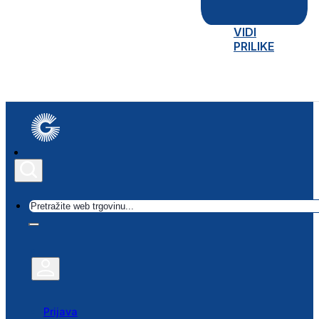
VIDI
PRILIKE
Traži
Prijava