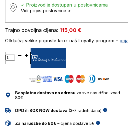
✓ Proizvod je dostupan u poslovnicama
Vidi popis poslovnica >
Trajno povoljna cijena:
115,00
€
Otključaj velike popuste kroz naš Loyalty program –
pri
BL6087 SUNČANE
NAOČALE
Dodaj u košaricu
BOLON
količina
Besplatna dostava na adresu
za sve narudžbe iznad
80€
DPD ili BOX NOW dostava
(3-7 radnih dana)
Za narudžbe do 80€
– cijena dostave 5€