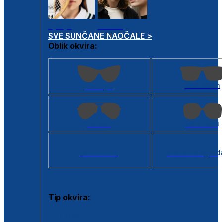
Dječje
Unisex
SVE SUNČANE NAOČALE >
Oblik okvira:
Kvadratan
Cat eye
Aviator
Četvrtasti
Svi oblici >
Virtualno ogled
Tip okvira:
Puni okvir