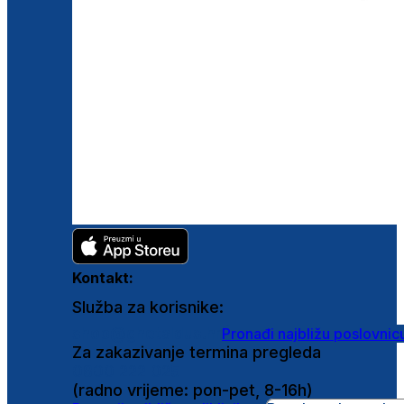
Kontakt:
Služba za korisnike:
shop@ghetaldus.hr
Pronađi najbližu poslovnic
Za zakazivanje termina pregleda
0800 222 025
(radno vrijeme: pon-pet, 8-16h)