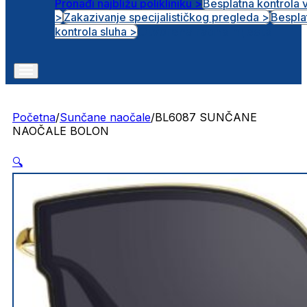
Pronađi najbližu polikliniku >
Besplatna kontrola 
>
Zakazivanje specijalističkog pregleda >
Bespla
Otvorena radna mjesta
kontrola sluha >
Početna
/
Sunčane naočale
/
BL6087 SUNČANE
NAOČALE BOLON
🔍