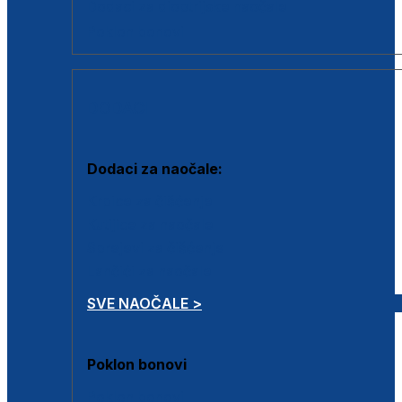
Dodaci za dioptrijske naočale
Poklon bonovi
DODACI
Dodaci za naočale:
Krpice za čišćenje
Kutijice za naočale
Sprejevi za čišćenje
Lančići za naočale
SVE NAOČALE >
Poklon bonovi
Poklon bonovi