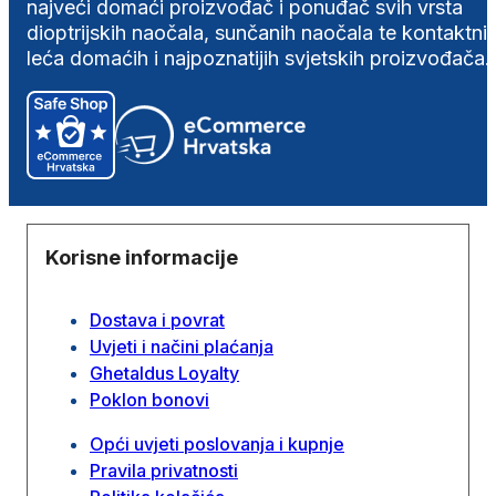
najveći domaći proizvođač i ponuđač svih vrsta
dioptrijskih naočala, sunčanih naočala te kontaktni
leća domaćih i najpoznatijih svjetskih proizvođača.
Korisne informacije
Dostava i povrat
Uvjeti i načini plaćanja
Ghetaldus Loyalty
Poklon bonovi
Opći uvjeti poslovanja i kupnje
Pravila privatnosti