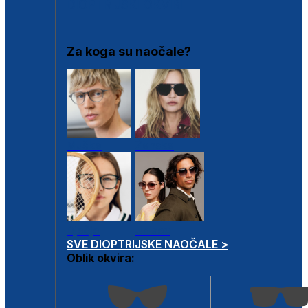
DIOPTRIJSKI OKVIRI
Za koga su naočale?
Muške
Ženske
Dječje
Unisex
SVE DIOPTRIJSKE NAOČALE >
Oblik okvira: