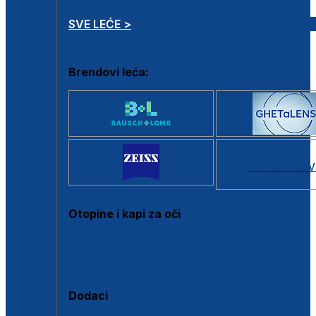
SVE LEĆE >
Brendovi leća:
SVI BRANDOV
Otopine i kapi za oči
Sve otopine za kontaktne leće
Sve kapi za oči
Dodaci