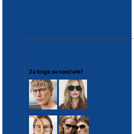
BESPLATNA KONTROLA SLUHA
Poslovnice
Proizvodi s loyalty popustima
Outlet
SUNČANE NAOČALE
Za koga su naočale?
Muške
Ženske