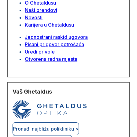
O Ghetaldusu
Naši brendovi
Novosti
Karijera u Ghetaldusu
Jednostrani raskid ugovora
Pisani prigovor potrošaća
Uredi privole
Otvorena radna mjesta
Vaš Ghetaldus
Pronađi najbližu polikliniku >