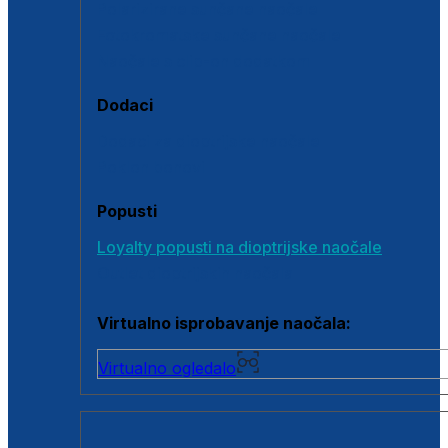
Polarizirane sunčane naočale
Fotokromatske sunčane naočale
Naočale s clip-on dodatkom
Dodaci
Dodaci za dioptrijske naočale
Poklon bonovi
Popusti
Loyalty popusti na dioptrijske naočale
Outlet dioptrijskih naočala
Virtualno isprobavanje naočala:
Virtualno ogledalo