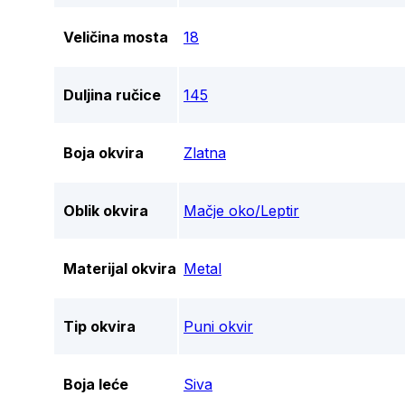
Veličina mosta
18
Duljina ručice
145
Boja okvira
Zlatna
Oblik okvira
Mačje oko/Leptir
Materijal okvira
Metal
Tip okvira
Puni okvir
Boja leće
Siva