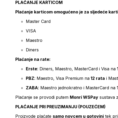
PLAĆANJE KARTICOM
Plaćanje karticom omogućeno je za sljedeće kart
Master Card
VISA
Maestro
Diners
Plaćanje na rate:
Erste
: Diners, Maestro, MasterCard i Visa na
PBZ
: Maestro, Visa Premium na
12 rata
i Mas
ZABA
: Maestro jednokratno i MasterCard na 
Plaćanje se provodi putem
Monri WSPay
sustava z
PLAĆANJE PRI PREUZIMANJU (POUZEĆEM)
Proizvode plaćate
samo novcem u gotovini
tek pr