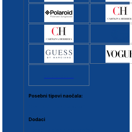
Svi brendovi >
Posebni tipovi naočala:
Okviri s clip-on dodatkom
Dodaci
Dodaci za dioptrijske naočale