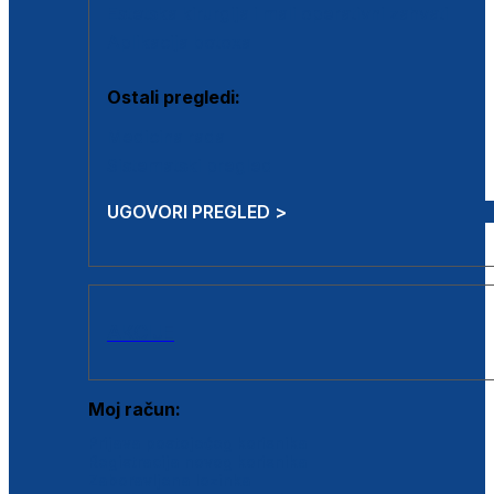
Estetska kirurgija i mali operativni zahvati
Aplikacija botoxa
Ostali pregledi:
Medicina rada
Sistematski pregled
UGOVORI PREGLED >
AKCIJE
Moj račun:
Prijava postojećeg korisnika
Registracija novog korisnika
Zaboravljena lozinka