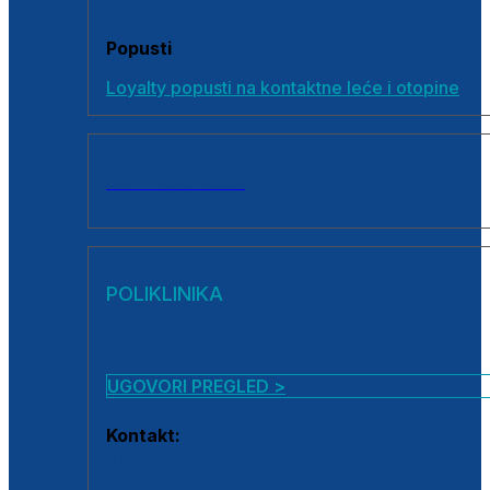
Popusti
Loyalty popusti na kontaktne leće i otopine
SVI PROIZVODI
POLIKLINIKA
UGOVORI PREGLED >
Kontakt:
0800 222 025