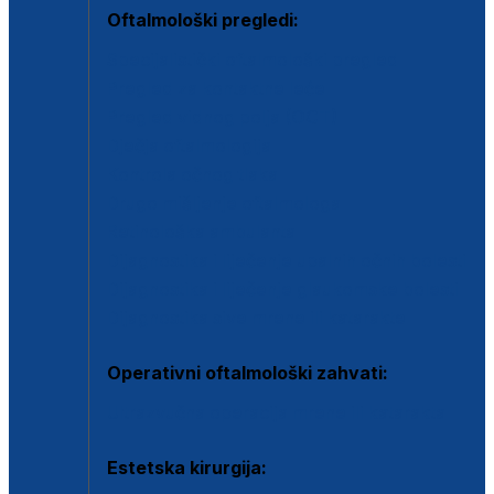
Oftalmološki pregledi:
Specijalistički oftalmološki pregled
Pregled za kontaktne leće
Pregled vidnog polja (OCT)
Dječja oftalmologija
Kontrola očnog tlaka
Drugo mišljenje oftalmologa
Retinološka ambulanta
Dijagnostika i liječenje upalnih očnih bolesti
Dijagnostika i liječenje glaukomske bolesti
Dijagnostika sive mrene ili katarakte
Operativni oftalmološki zahvati:
Ultrazvučna operacija mrene ili katarakta
Estetska kirurgija: