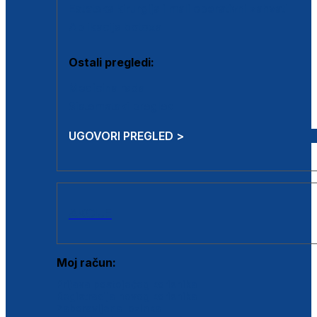
Estetska kirurgija i mali operativni zahvati
Aplikacija botoxa
Ostali pregledi:
Medicina rada
Sistematski pregled
UGOVORI PREGLED >
AKCIJE
Moj račun:
Prijava postojećeg korisnika
Registracija novog korisnika
Zaboravljena lozinka