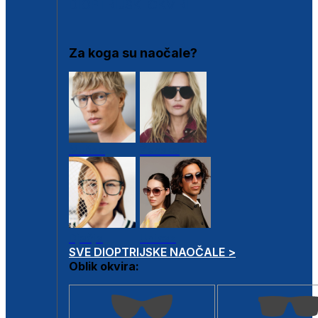
DIOPTRIJSKI OKVIRI
Za koga su naočale?
Muške
Ženske
Dječje
Unisex
SVE DIOPTRIJSKE NAOČALE >
Oblik okvira: