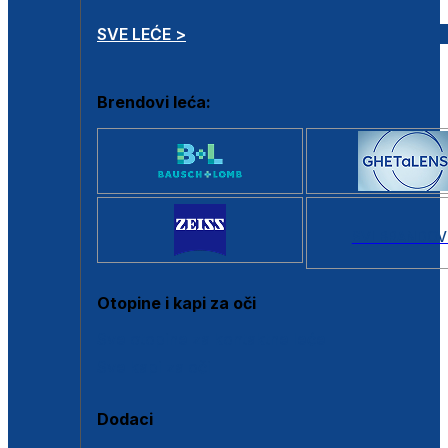
SVE LEĆE >
Brendovi leća:
SVI BRANDOV
Otopine i kapi za oči
Sve otopine za kontaktne leće
Sve kapi za oči
Dodaci