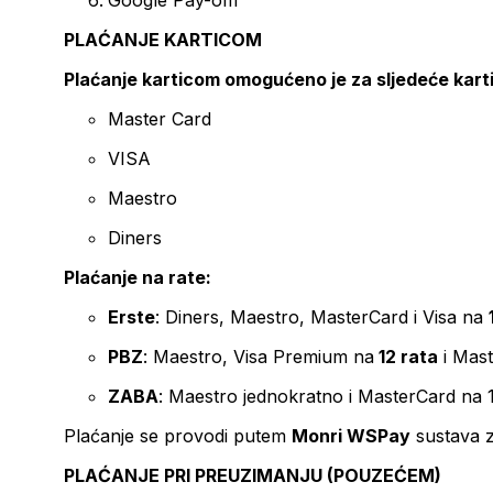
Google Pay-om
PLAĆANJE KARTICOM
Plaćanje karticom omogućeno je za sljedeće kart
Master Card
VISA
Maestro
Diners
Plaćanje na rate:
Erste
: Diners, Maestro, MasterCard i Visa na
PBZ
: Maestro, Visa Premium na
12 rata
i Mas
ZABA
: Maestro jednokratno i MasterCard na 
Plaćanje se provodi putem
Monri WSPay
sustava z
PLAĆANJE PRI PREUZIMANJU (POUZEĆEM)