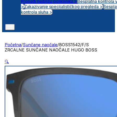
Pronađi najbližu polikliniku >
Besplatna kontrola 
>
Zakazivanje specijalističkog pregleda >
Bespla
Otvorena radna mjesta
kontrola sluha >
Početna
/
Sunčane naočale
/
BOSS1542/F/S
ZRCALNE SUNČANE NAOČALE HUGO BOSS
🔍