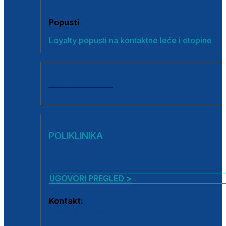
Popusti
Loyalty popusti na kontaktne leće i otopine
SVI PROIZVODI
POLIKLINIKA
UGOVORI PREGLED >
Kontakt:
0800 222 025