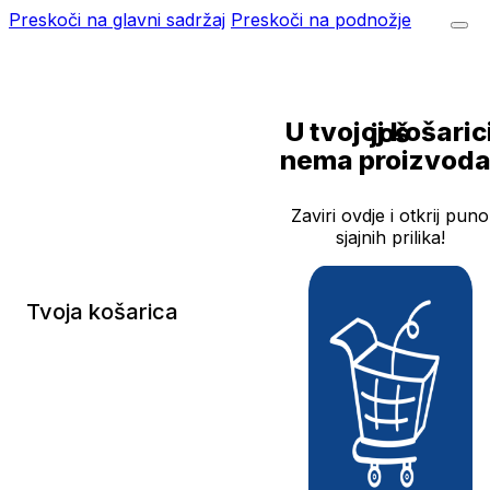
Preskoči na glavni sadržaj
Preskoči na podnožje
U tvojoj košarici još
nema proizvoda
Zaviri ovdje i otkrij puno
sjajnih prilika!
Tvoja košarica