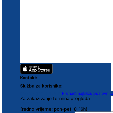
Kontakt:
Služba za korisnike:
shop@ghetaldus.hr
Pronađi najbližu poslovnic
Za zakazivanje termina pregleda
0800 222 025
(radno vrijeme: pon-pet, 8-16h)