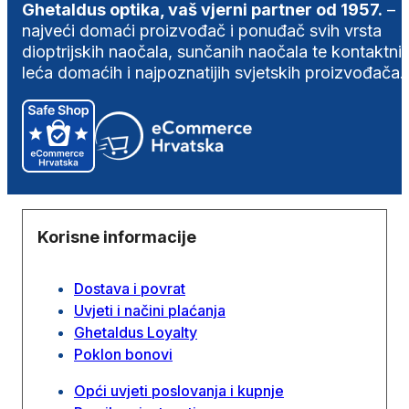
Ghetaldus optika, vaš vjerni partner od 1957.
–
najveći domaći proizvođač i ponuđač svih vrsta
dioptrijskih naočala, sunčanih naočala te kontaktni
leća domaćih i najpoznatijih svjetskih proizvođača.
Korisne informacije
Dostava i povrat
Uvjeti i načini plaćanja
Ghetaldus Loyalty
Poklon bonovi
Opći uvjeti poslovanja i kupnje