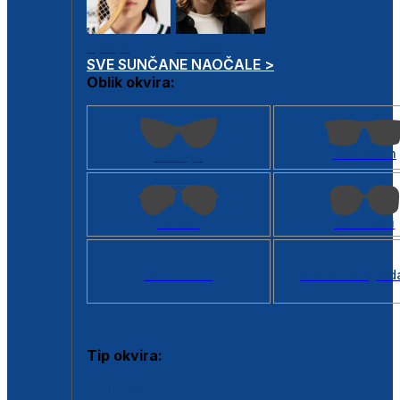
Dječje
Unisex
SVE SUNČANE NAOČALE >
Oblik okvira:
Kvadratan
Cat eye
Aviator
Četvrtasti
Svi oblici >
Virtualno ogled
Tip okvira:
Puni okvir