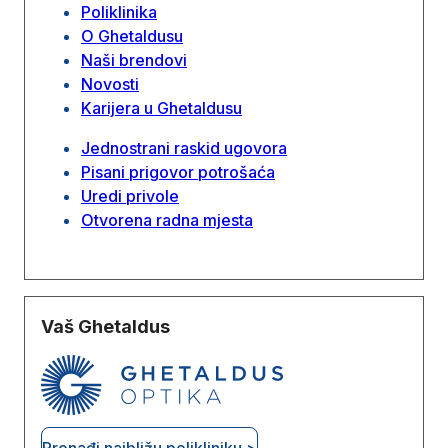
Poliklinika
O Ghetaldusu
Naši brendovi
Novosti
Karijera u Ghetaldusu
Jednostrani raskid ugovora
Pisani prigovor potrošaća
Uredi privole
Otvorena radna mjesta
Vaš Ghetaldus
Pronađi najbližu polikliniku >