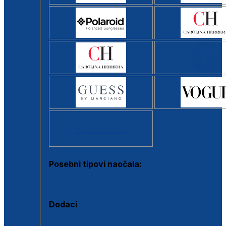
Svi brendovi >
Posebni tipovi naočala:
Okviri s clip-on dodatkom
Dodaci
Dodaci za dioptrijske naočale