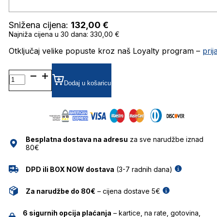
Snižena cijena:
132,00
€
Najniža cijena u 30 dana: 330,00 €
Otključaj velike popuste kroz naš Loyalty program –
pri
BOSS1542/F/S
ZRCALNE SUNČANE
Dodaj u košaricu
NAOČALE
HUGO
BOSS
količina
Besplatna dostava na adresu
za sve narudžbe iznad
80€
DPD ili BOX NOW dostava
(3-7 radnih dana)
Za narudžbe do 80€
– cijena dostave 5€
6 sigurnih opcija plaćanja
– kartice, na rate, gotovina,