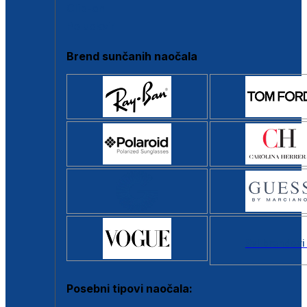
Clip-on
Poluokvir
Brend sunčanih naočala
Svi brendovi
Posebni tipovi naočala: