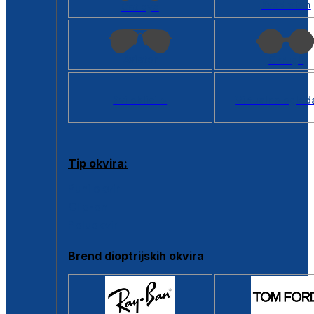
Kvadratan
Cat eye
Aviator
Okrugli
Svi oblici >
Virtualno ogled
Tip okvira:
Puni okvir
Clip-on
Poluokvir
Brend dioptrijskih okvira