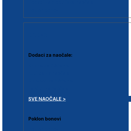
Dodaci za dioptrijske naočale
Poklon bonovi
DODACI
Dodaci za naočale:
Krpice za čišćenje
Kutijice za naočale
Sprejevi za čišćenje
Lančići za naočale
SVE NAOČALE >
Poklon bonovi
Poklon bonovi