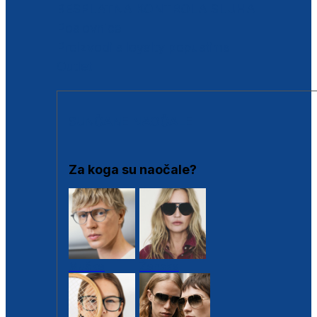
BESPLATNA KONTROLA SLUHA
Poslovnice
Proizvodi s loyalty popustima
Outlet
SUNČANE NAOČALE
Za koga su naočale?
Muške
Ženske