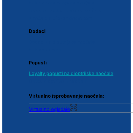
Polarizirane sunčane naočale
Fotokromatske sunčane naočale
Naočale s clip-on dodatkom
Dodaci
Dodaci za dioptrijske naočale
Poklon bonovi
Popusti
Loyalty popusti na dioptrijske naočale
Outlet dioptrijskih naočala
Virtualno isprobavanje naočala:
Virtualno ogledalo