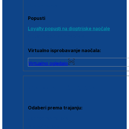
Poklon bonovi
Popusti
Loyalty popusti na dioptrijske naočale
Outlet dioptrijskih naočala
Virtualno isprobavanje naočala:
Virtualno ogledalo
KONTAKTNE LEĆE I OTOPINE
Odaberi prema trajanju:
Jednodnevne leće
Mjesečne leće