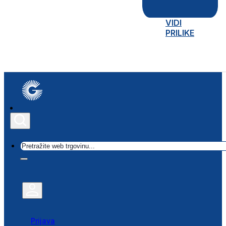
VIDI
PRILIKE
Traži
Prijava