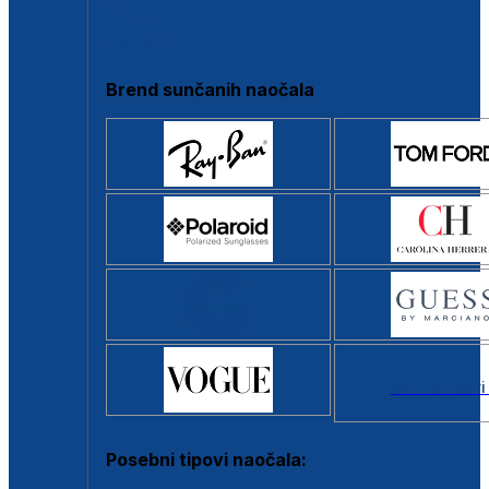
Clip-on
Poluokvir
Brend sunčanih naočala
Svi brendovi
Posebni tipovi naočala: