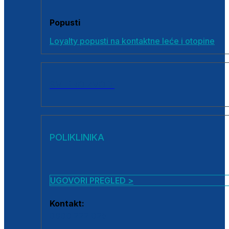
Popusti
Loyalty popusti na kontaktne leće i otopine
SVI PROIZVODI
POLIKLINIKA
UGOVORI PREGLED >
Kontakt:
0800 222 025