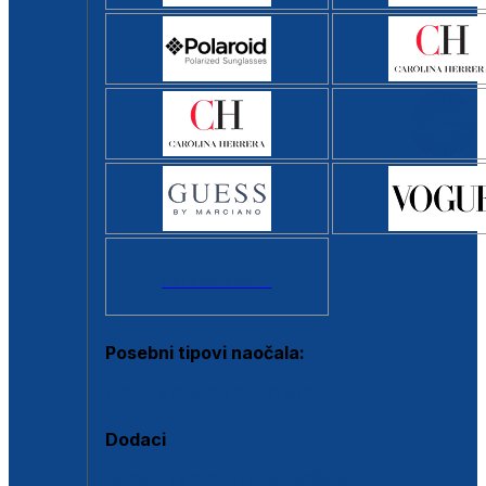
Svi brendovi >
Posebni tipovi naočala:
Okviri s clip-on dodatkom
Dodaci
Dodaci za dioptrijske naočale