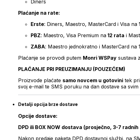
Diners
Plaćanje na rate:
Erste
: Diners, Maestro, MasterCard i Visa na
PBZ
: Maestro, Visa Premium na
12 rata
i Mas
ZABA
: Maestro jednokratno i MasterCard na 
Plaćanje se provodi putem
Monri WSPay
sustava z
PLAĆANJE PRI PREUZIMANJU (POUZEĆEM)
Proizvode plaćate
samo novcem u gotovini
tek pr
svoj e-mail te SMS poruku na dan dostave sa svim 
Detalji opcija brze dostave
Opcije dostave:
DPD ili BOX NOW dostava (prosječno, 3-7 radnih
Nakon predaje paketa DPD dostavnoj službi, na SMS 