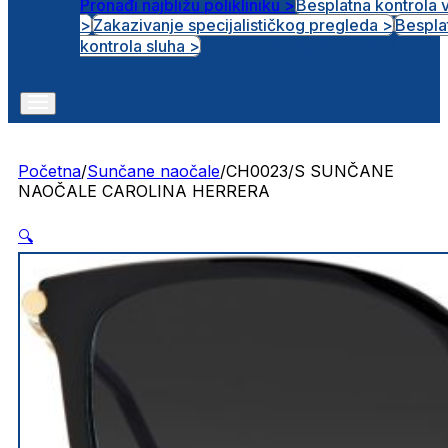
Pronađi najbližu polikliniku >
Besplatna kontrola 
>
Zakazivanje specijalističkog pregleda >
Bespla
Otvorena radna mjesta
kontrola sluha >
Početna
/
Sunčane naočale
/
CH0023/S SUNČANE
NAOČALE CAROLINA HERRERA
🔍