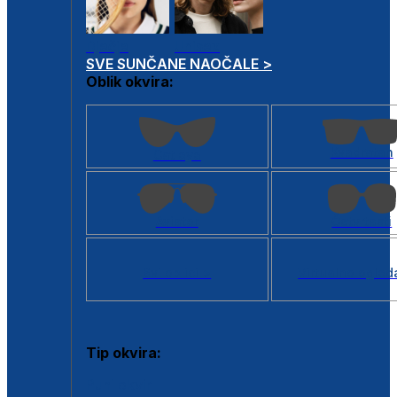
Dječje
Unisex
SVE SUNČANE NAOČALE >
Oblik okvira:
Kvadratan
Cat eye
Aviator
Četvrtasti
Svi oblici >
Virtualno ogled
Tip okvira:
Puni okvir