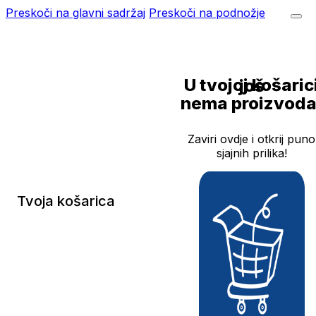
Preskoči na glavni sadržaj
Preskoči na podnožje
U tvojoj košarici još
nema proizvoda
Zaviri ovdje i otkrij puno
sjajnih prilika!
Tvoja košarica