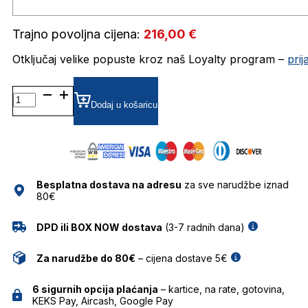
Trajno povoljna cijena:
216,00
€
Otključaj velike popuste kroz naš Loyalty program –
pri
CH0023/S SUNČANE
NAOČALE
Dodaj u košaricu
CAROLINA
HERRERA
količina
Besplatna dostava na adresu
za sve narudžbe iznad
80€
DPD ili BOX NOW dostava
(3-7 radnih dana)
Za narudžbe do 80€
– cijena dostave 5€
6 sigurnih opcija plaćanja
– kartice, na rate, gotovina,
KEKS Pay, Aircash, Google Pay