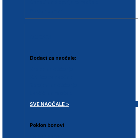
Dodaci za dioptrijske naočale
Poklon bonovi
DODACI
Dodaci za naočale:
Krpice za čišćenje
Kutijice za naočale
Sprejevi za čišćenje
Lančići za naočale
SVE NAOČALE >
Poklon bonovi
Poklon bonovi