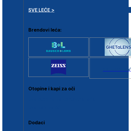
SVE LEĆE >
Brendovi leća:
SVI BRANDOV
Otopine i kapi za oči
Sve otopine za kontaktne leće
Sve kapi za oči
Dodaci