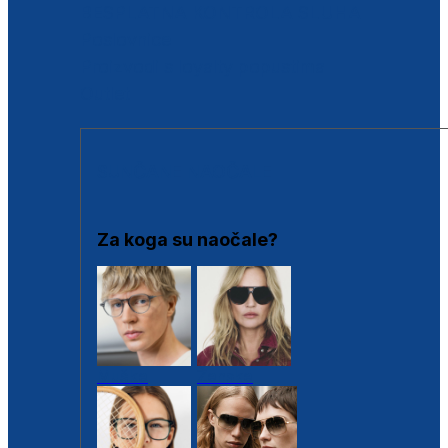
BESPLATNA KONTROLA SLUHA
Poslovnice
Proizvodi s loyalty popustima
Outlet
SUNČANE NAOČALE
Za koga su naočale?
Muške
Ženske