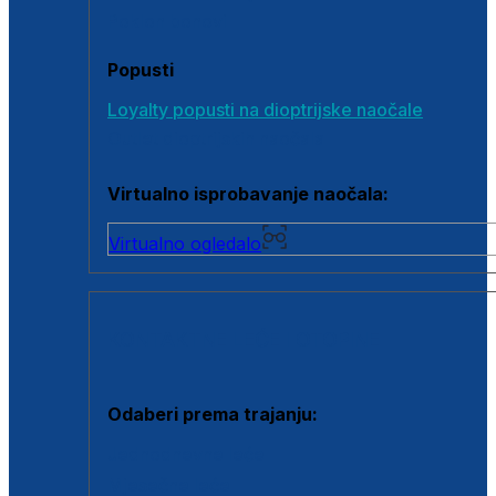
Poklon bonovi
Popusti
Loyalty popusti na dioptrijske naočale
Outlet dioptrijskih naočala
Virtualno isprobavanje naočala:
Virtualno ogledalo
KONTAKTNE LEĆE I OTOPINE
Odaberi prema trajanju:
Jednodnevne leće
Mjesečne leće