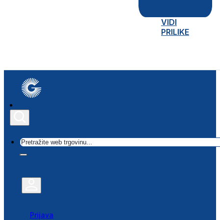
VIDI
PRILIKE
Traži
Prijava