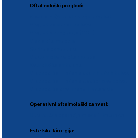
Oftalmološki pregledi:
Specijalistički oftalmološki pregled
Pregled za kontaktne leće
Pregled vidnog polja (OCT)
Dječja oftalmologija
Kontrola očnog tlaka
Drugo mišljenje oftalmologa
Retinološka ambulanta
Dijagnostika i liječenje upalnih očnih bolesti
Dijagnostika i liječenje glaukomske bolesti
Dijagnostika sive mrene ili katarakte
Operativni oftalmološki zahvati:
Ultrazvučna operacija mrene ili katarakta
Estetska kirurgija: