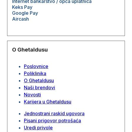
Internet bankarstvo / opća uplatnica
Keks Pay
Google Pay
Aircash
O Ghetaldusu
Poslovnice
Poliklinika
O Ghetaldusu
Naši brendovi
Novosti
Karijera u Ghetaldusu
Jednostrani raskid ugovora
Pisani prigovor potrošaća
Uredi privole