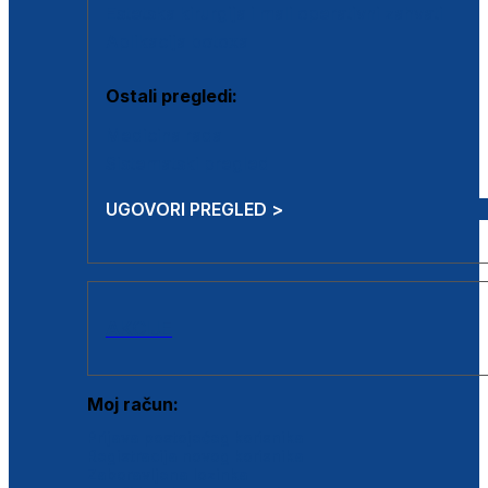
Estetska kirurgija i mali operativni zahvati
Aplikacija botoxa
Ostali pregledi:
Medicina rada
Sistematski pregled
UGOVORI PREGLED >
AKCIJE
Moj račun:
Prijava postojećeg korisnika
Registracija novog korisnika
Zaboravljena lozinka