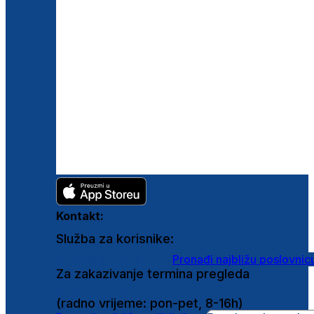
Kontakt:
Služba za korisnike:
shop@ghetaldus.hr
Pronađi najbližu poslovnic
Za zakazivanje termina pregleda
0800 222 025
(radno vrijeme: pon-pet, 8-16h)