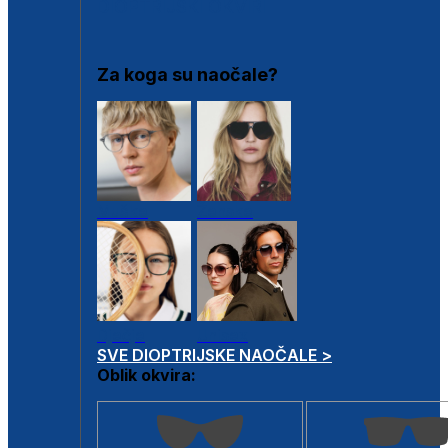
DIOPTRIJSKI OKVIRI
Za koga su naočale?
Muške
Ženske
Dječje
Unisex
SVE DIOPTRIJSKE NAOČALE >
Oblik okvira: