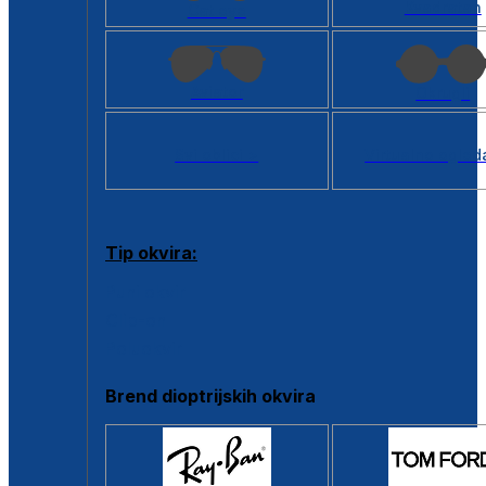
Kvadratan
Cat eye
Aviator
Okrugli
Svi oblici >
Virtualno ogled
Tip okvira:
Puni okvir
Clip-on
Poluokvir
Brend dioptrijskih okvira