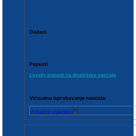
Polarizirane sunčane naočale
Fotokromatske sunčane naočale
Naočale s clip-on dodatkom
Dodaci
Dodaci za dioptrijske naočale
Poklon bonovi
Popusti
Loyalty popusti na dioptrijske naočale
Outlet dioptrijskih naočala
Virtualno isprobavanje naočala:
Virtualno ogledalo