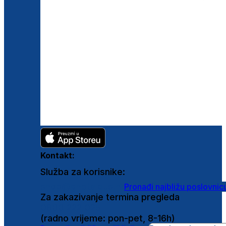
Kontakt:
Služba za korisnike:
shop@ghetaldus.hr
Pronađi najbližu poslovnic
Za zakazivanje termina pregleda
0800 222 025
(radno vrijeme: pon-pet, 8-16h)