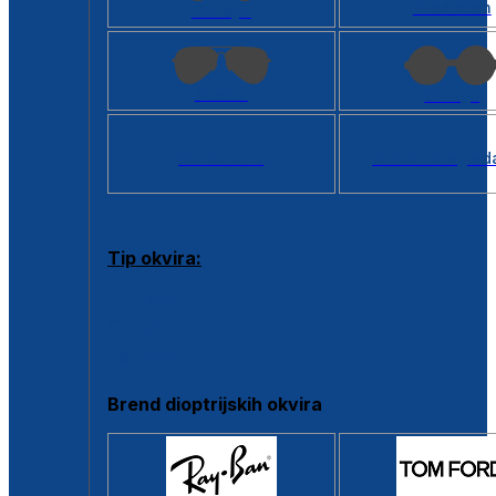
Kvadratan
Cat eye
Aviator
Okrugli
Svi oblici >
Virtualno ogled
Tip okvira:
Puni okvir
Clip-on
Poluokvir
Brend dioptrijskih okvira