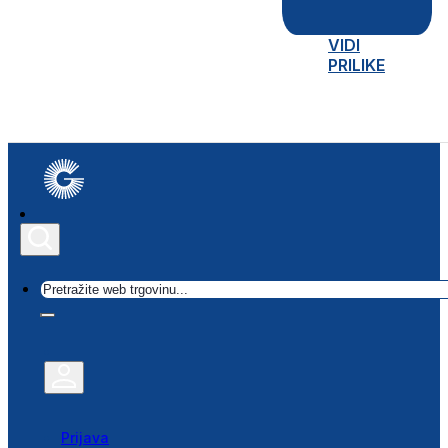
VIDI
PRILIKE
Traži
Prijava