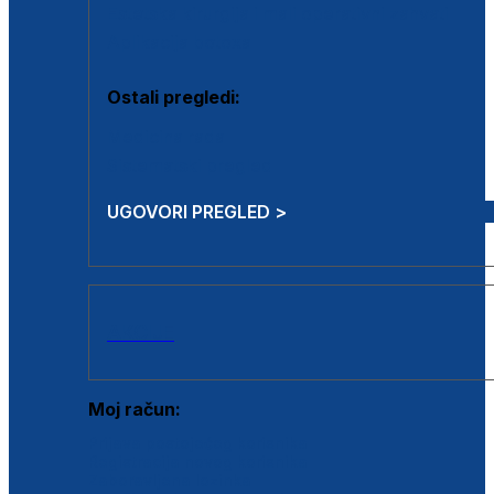
Estetska kirurgija i mali operativni zahvati
Aplikacija botoxa
Ostali pregledi:
Medicina rada
Sistematski pregled
UGOVORI PREGLED >
AKCIJE
Moj račun:
Prijava postojećeg korisnika
Registracija novog korisnika
Zaboravljena lozinka