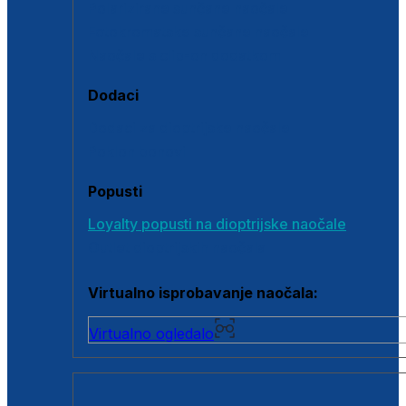
Polarizirane sunčane naočale
Fotokromatske sunčane naočale
Naočale s clip-on dodatkom
Dodaci
Dodaci za dioptrijske naočale
Poklon bonovi
Popusti
Loyalty popusti na dioptrijske naočale
Outlet dioptrijskih naočala
Virtualno isprobavanje naočala:
Virtualno ogledalo