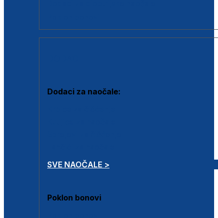
Dodaci za dioptrijske naočale
Poklon bonovi
DODACI
Dodaci za naočale:
Krpice za čišćenje
Kutijice za naočale
Sprejevi za čišćenje
Lančići za naočale
SVE NAOČALE >
Poklon bonovi
Poklon bonovi