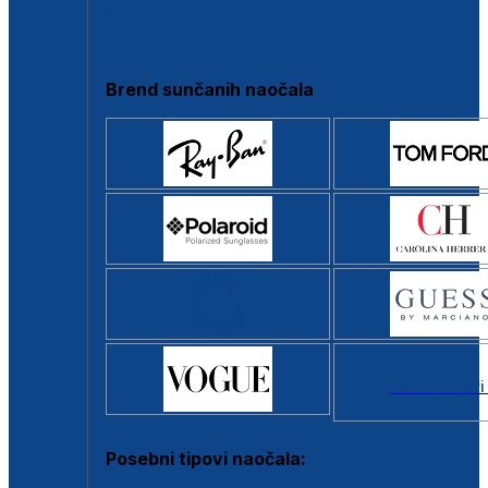
Clip-on
Poluokvir
Brend sunčanih naočala
Svi brendovi
Posebni tipovi naočala: