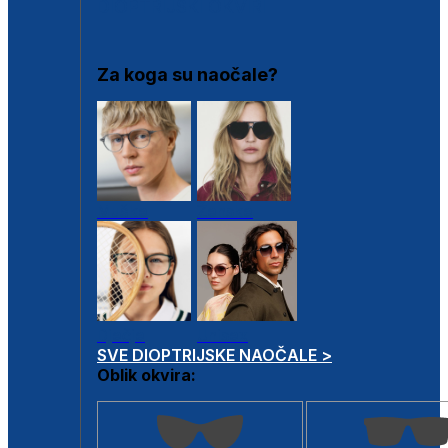
DIOPTRIJSKI OKVIRI
Za koga su naočale?
Muške
Ženske
Dječje
Unisex
SVE DIOPTRIJSKE NAOČALE >
Oblik okvira: