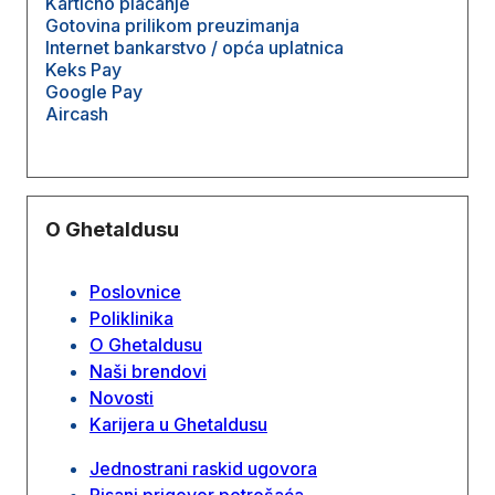
Kartično plaćanje
Gotovina prilikom preuzimanja
Internet bankarstvo / opća uplatnica
Keks Pay
Google Pay
Aircash
O Ghetaldusu
Poslovnice
Poliklinika
O Ghetaldusu
Naši brendovi
Novosti
Karijera u Ghetaldusu
Jednostrani raskid ugovora
Pisani prigovor potrošaća