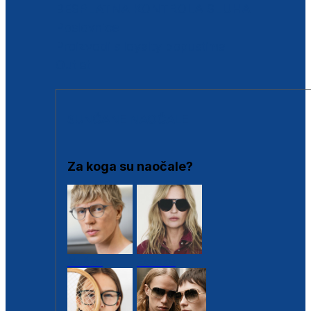
BESPLATNA KONTROLA SLUHA
Poslovnice
Proizvodi s loyalty popustima
Outlet
SUNČANE NAOČALE
Za koga su naočale?
Muške
Ženske