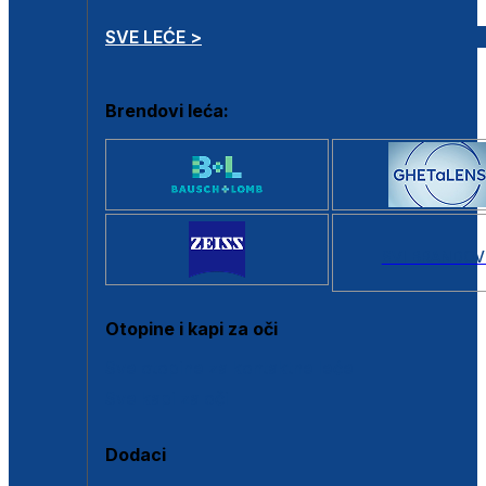
SVE LEĆE >
Brendovi leća:
SVI BRANDOV
Otopine i kapi za oči
Sve otopine za kontaktne leće
Sve kapi za oči
Dodaci