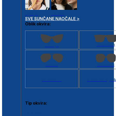
Dječje
Unisex
SVE SUNČANE NAOČALE >
Oblik okvira:
Kvadratan
Cat eye
Aviator
Četvrtasti
Svi oblici >
Virtualno ogled
Tip okvira:
Puni okvir