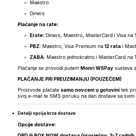
Maestro
Diners
Plaćanje na rate:
Erste
: Diners, Maestro, MasterCard i Visa na
PBZ
: Maestro, Visa Premium na
12 rata
i Mas
ZABA
: Maestro jednokratno i MasterCard na 
Plaćanje se provodi putem
Monri WSPay
sustava z
PLAĆANJE PRI PREUZIMANJU (POUZEĆEM)
Proizvode plaćate
samo novcem u gotovini
tek pr
svoj e-mail te SMS poruku na dan dostave sa svim 
Detalji opcija brze dostave
Opcije dostave:
DPD ili BOX NOW dostava (prosječno, 3-7 radnih