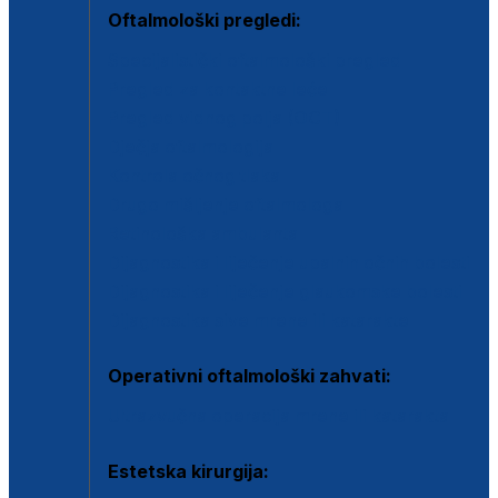
Oftalmološki pregledi:
Specijalistički oftalmološki pregled
Pregled za kontaktne leće
Pregled vidnog polja (OCT)
Dječja oftalmologija
Kontrola očnog tlaka
Drugo mišljenje oftalmologa
Retinološka ambulanta
Dijagnostika i liječenje upalnih očnih bolesti
Dijagnostika i liječenje glaukomske bolesti
Dijagnostika sive mrene ili katarakte
Operativni oftalmološki zahvati:
Ultrazvučna operacija mrene ili katarakta
Estetska kirurgija: