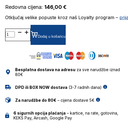
Redovna cijena:
146,00
€
Otključaj velike popuste kroz naš Loyalty program –
pri
BG6609MG
DIOPTRIJSKI
Dodaj u košaricu
OKVIRI
BULGET
količina
Besplatna dostava na adresu
za sve narudžbe iznad
80€
DPD ili BOX NOW dostava
(3-7 radnih dana)
Za narudžbe do 80€
– cijena dostave 5€
6 sigurnih opcija plaćanja
– kartice, na rate, gotovina,
KEKS Pay, Aircash, Google Pay