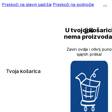
Preskoči na glavni sadržaj
Preskoči na podnožje
U tvojoj košarici još
nema proizvoda
Zaviri ovdje i otkrij puno
sjajnih prilika!
Tvoja košarica