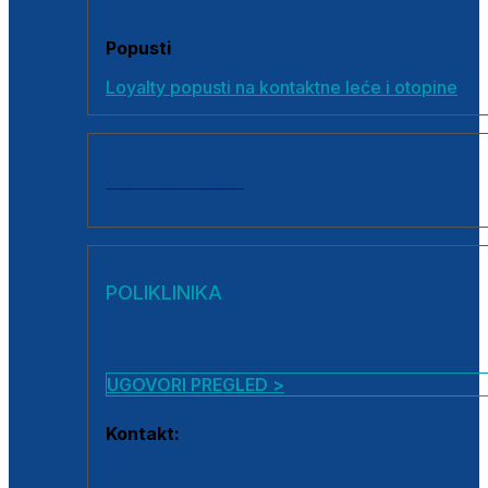
Popusti
Loyalty popusti na kontaktne leće i otopine
SVI PROIZVODI
POLIKLINIKA
UGOVORI PREGLED >
Kontakt:
0800 222 025