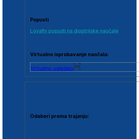
Poklon bonovi
Popusti
Loyalty popusti na dioptrijske naočale
Outlet dioptrijskih naočala
Virtualno isprobavanje naočala:
Virtualno ogledalo
KONTAKTNE LEĆE I OTOPINE
Odaberi prema trajanju:
Jednodnevne leće
Mjesečne leće