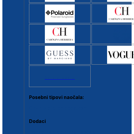
Svi brendovi >
Posebni tipovi naočala:
Okviri s clip-on dodatkom
Dodaci
Dodaci za dioptrijske naočale