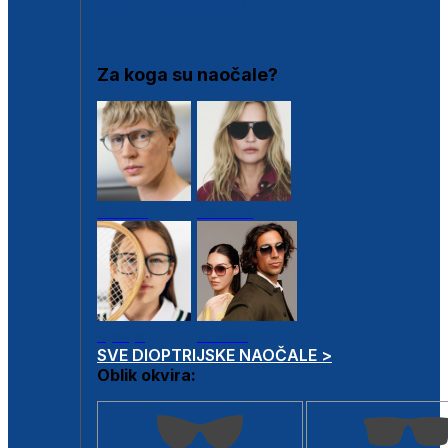
DIOPTRIJSKI OKVIRI
Za koga su naočale?
Muške
Ženske
Dječje
Unisex
SVE DIOPTRIJSKE NAOČALE >
Oblik okvira: