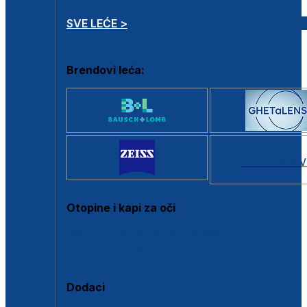
SVE LEĆE >
Brendovi leća:
SVI BRANDOV
Otopine i kapi za oči
Sve otopine za kontaktne leće
Sve kapi za oči
Dodaci