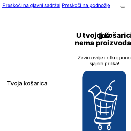
Preskoči na glavni sadržaj
Preskoči na podnožje
U tvojoj košarici još
nema proizvoda
Zaviri ovdje i otkrij puno
sjajnih prilika!
Tvoja košarica