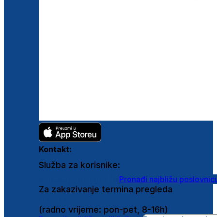
Kontakt:
Služba za korisnike:
shop@ghetaldus.hr
Pronađi najbližu poslovnic
Za zakazivanje termina pregleda
0800 222 025
(radno vrijeme: pon-pet, 8-16h)