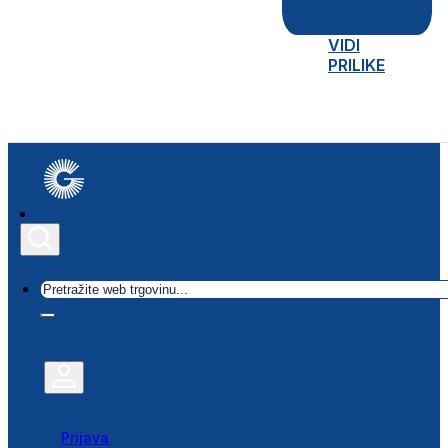
VIDI
PRILIKE
Traži
Prijava