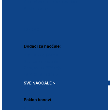
Dodaci za dioptrijske naočale
Poklon bonovi
DODACI
Dodaci za naočale:
Krpice za čišćenje
Kutijice za naočale
Sprejevi za čišćenje
Lančići za naočale
SVE NAOČALE >
Poklon bonovi
Poklon bonovi