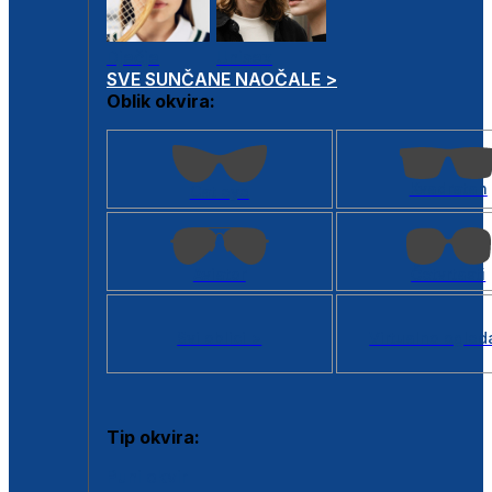
Dječje
Unisex
SVE SUNČANE NAOČALE >
Oblik okvira:
Kvadratan
Cat eye
Aviator
Četvrtasti
Svi oblici >
Virtualno ogled
Tip okvira:
Puni okvir