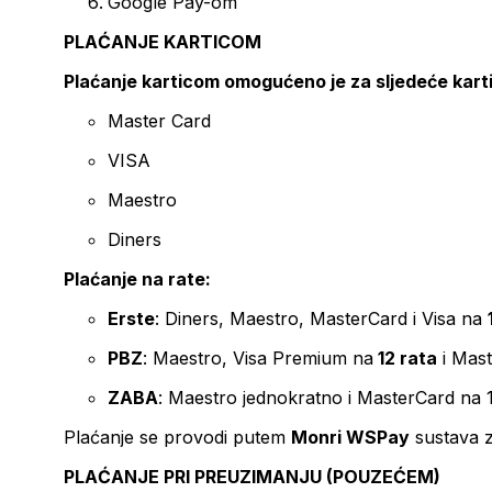
Google Pay-om
PLAĆANJE KARTICOM
Plaćanje karticom omogućeno je za sljedeće kart
Master Card
VISA
Maestro
Diners
Plaćanje na rate:
Erste
: Diners, Maestro, MasterCard i Visa na
PBZ
: Maestro, Visa Premium na
12 rata
i Mas
ZABA
: Maestro jednokratno i MasterCard na 
Plaćanje se provodi putem
Monri WSPay
sustava z
PLAĆANJE PRI PREUZIMANJU (POUZEĆEM)