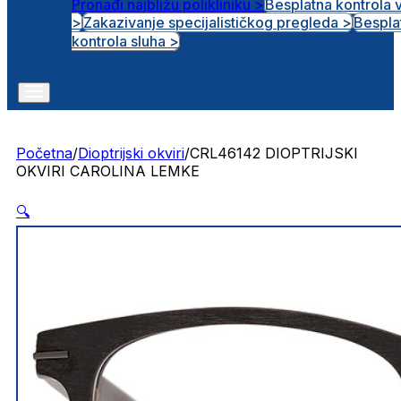
Pronađi najbližu polikliniku >
Besplatna kontrola 
>
Zakazivanje specijalističkog pregleda >
Bespla
Otvorena radna mjesta
kontrola sluha >
Početna
/
Dioptrijski okviri
/
CRL46142 DIOPTRIJSKI
OKVIRI CAROLINA LEMKE
🔍