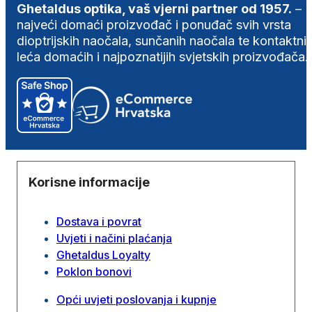
Ghetaldus optika, vaš vjerni partner od 1957.
–
najveći domaći proizvođač i ponuđač svih vrsta
dioptrijskih naočala, sunčanih naočala te kontaktni
leća domaćih i najpoznatijih svjetskih proizvođača.
Korisne informacije
Dostava i povrat
Uvjeti i načini plaćanja
Ghetaldus Loyalty
Poklon bonovi
Opći uvjeti poslovanja i kupnje