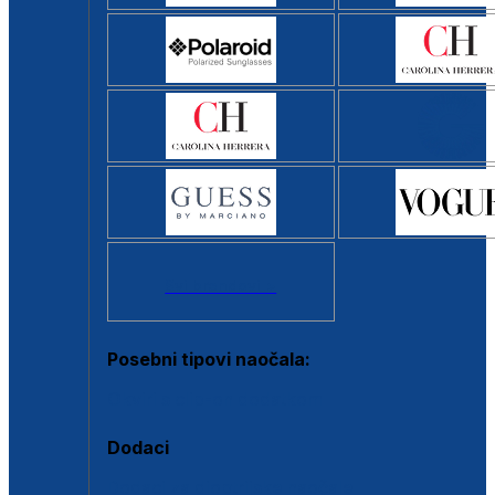
Svi brendovi >
Posebni tipovi naočala:
Okviri s clip-on dodatkom
Dodaci
Dodaci za dioptrijske naočale