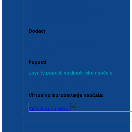
Polarizirane sunčane naočale
Fotokromatske sunčane naočale
Naočale s clip-on dodatkom
Dodaci
Dodaci za dioptrijske naočale
Poklon bonovi
Popusti
Loyalty popusti na dioptrijske naočale
Outlet dioptrijskih naočala
Virtualno isprobavanje naočala:
Virtualno ogledalo