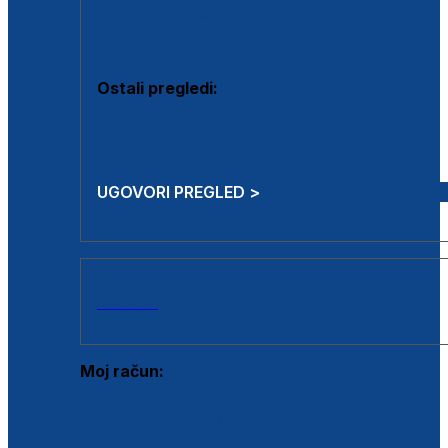
Estetska kirurgija i mali operativni zahvati
Aplikacija botoxa
Ostali pregledi:
Medicina rada
Sistematski pregled
UGOVORI PREGLED >
AKCIJE
Moj račun:
Prijava postojećeg korisnika
Registracija novog korisnika
Zaboravljena lozinka