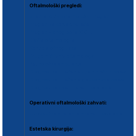
Oftalmološki pregledi:
Specijalistički oftalmološki pregled
Pregled za kontaktne leće
Pregled vidnog polja (OCT)
Dječja oftalmologija
Kontrola očnog tlaka
Drugo mišljenje oftalmologa
Retinološka ambulanta
Dijagnostika i liječenje upalnih očnih bolesti
Dijagnostika i liječenje glaukomske bolesti
Dijagnostika sive mrene ili katarakte
Operativni oftalmološki zahvati:
Ultrazvučna operacija mrene ili katarakta
Estetska kirurgija: