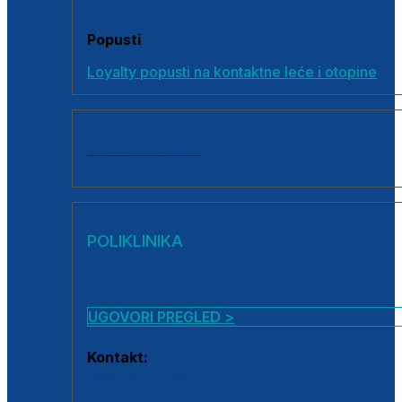
Popusti
Loyalty popusti na kontaktne leće i otopine
SVI PROIZVODI
POLIKLINIKA
UGOVORI PREGLED >
Kontakt:
0800 222 025