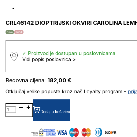
CRL46142 DIOPTRIJSKI OKVIRI CAROLINA LEM
novo
trend
✓ Proizvod je dostupan u poslovnicama
Vidi popis poslovnica >
Redovna cijena:
182,00
€
Otključaj velike popuste kroz naš Loyalty program –
pri
CRL46142
DIOPTRIJSKI
Dodaj u košaricu
OKVIRI
CAROLINA
LEMKE
količina