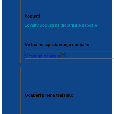
Poklon bonovi
Popusti
Loyalty popusti na dioptrijske naočale
Outlet dioptrijskih naočala
Virtualno isprobavanje naočala:
Virtualno ogledalo
KONTAKTNE LEĆE I OTOPINE
Odaberi prema trajanju:
Jednodnevne leće
Mjesečne leće