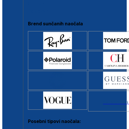
Clip-on
Poluokvir
Brend sunčanih naočala
Svi brendovi
Posebni tipovi naočala: