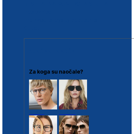
BESPLATNA KONTROLA SLUHA
Poslovnice
Proizvodi s loyalty popustima
Outlet
SUNČANE NAOČALE
Za koga su naočale?
Muške
Ženske