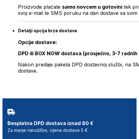
Proizvode plaćate
samo novcem u gotovini
tek pr
svoj e-mail te SMS poruku na dan dostave sa svim 
Detalji opcija brze dostave
Opcije dostave:
DPD ili BOX NOW dostava (prosječno, 3-7 radnih
Nakon predaje paketa DPD dostavnoj službi, na SMS 
dostave.
Besplatna DPD dostava iznad 80 €
Za manje narudžbe, cijena dostave 5 €