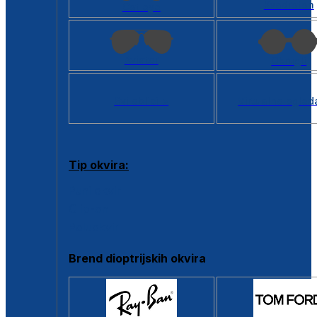
Kvadratan
Cat eye
Aviator
Okrugli
Svi oblici >
Virtualno ogled
Tip okvira:
Puni okvir
Clip-on
Poluokvir
Brend dioptrijskih okvira