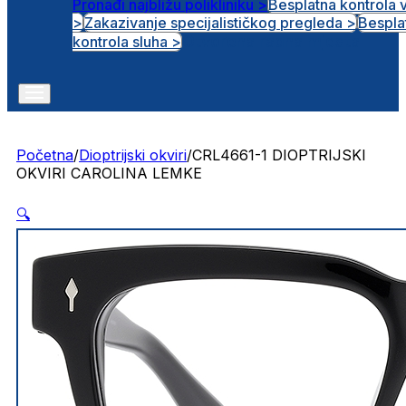
Pronađi najbližu polikliniku >
Besplatna kontrola 
>
Zakazivanje specijalističkog pregleda >
Bespla
Otvorena radna mjesta
kontrola sluha >
Početna
/
Dioptrijski okviri
/
CRL4661-1 DIOPTRIJSKI
OKVIRI CAROLINA LEMKE
🔍