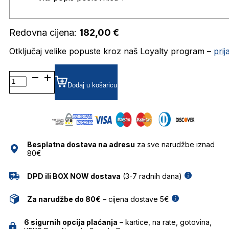
Redovna cijena:
182,00
€
Otključaj velike popuste kroz naš Loyalty program –
pri
CRL4661-
1 DIOPTRIJSKI
Dodaj u košaricu
OKVIRI
CAROLINA
LEMKE
količina
Besplatna dostava na adresu
za sve narudžbe iznad
80€
DPD ili BOX NOW dostava
(3-7 radnih dana)
Za narudžbe do 80€
– cijena dostave 5€
6 sigurnih opcija plaćanja
– kartice, na rate, gotovina,