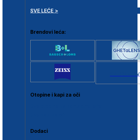
SVE LEĆE >
Brendovi leća:
SVI BRANDOV
Otopine i kapi za oči
Sve otopine za kontaktne leće
Sve kapi za oči
Dodaci