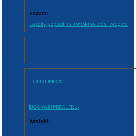
Popusti
Loyalty popusti na kontaktne leće i otopine
SVI PROIZVODI
POLIKLINIKA
UGOVORI PREGLED >
Kontakt:
0800 222 025