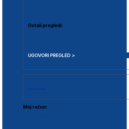
Estetska kirurgija i mali operativni zahvati
Aplikacija botoxa
Ostali pregledi:
Medicina rada
Sistematski pregled
UGOVORI PREGLED >
AKCIJE
Moj račun:
Prijava postojećeg korisnika
Registracija novog korisnika
Zaboravljena lozinka