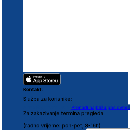
Kontakt:
Služba za korisnike:
shop@ghetaldus.hr
Pronađi najbližu poslovnic
Za zakazivanje termina pregleda
0800 222 025
(radno vrijeme: pon-pet, 8-16h)