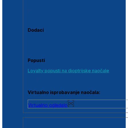
Polarizirane sunčane naočale
Fotokromatske sunčane naočale
Naočale s clip-on dodatkom
Dodaci
Dodaci za dioptrijske naočale
Poklon bonovi
Popusti
Loyalty popusti na dioptrijske naočale
Outlet dioptrijskih naočala
Virtualno isprobavanje naočala:
Virtualno ogledalo