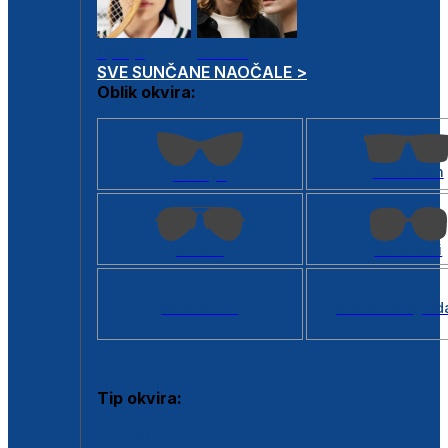
Dječje
Unisex
SVE SUNČANE NAOČALE >
Oblik okvira:
Kvadratan
Cat eye
Aviator
Četvrtasti
Svi oblici >
Virtualno ogled
Tip okvira:
Puni okvir