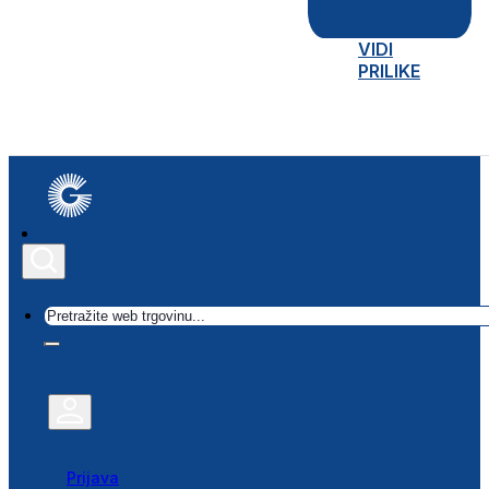
VIDI
PRILIKE
Traži
Prijava