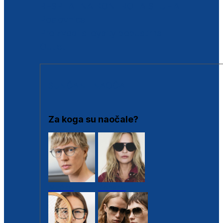
BESPLATNA KONTROLA SLUHA
Poslovnice
Proizvodi s loyalty popustima
Outlet
SUNČANE NAOČALE
Za koga su naočale?
Muške
Ženske