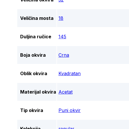
Veličina mosta
18
Duljina ručice
145
Boja okvira
Crna
Oblik okvira
Kvadratan
Materijal okvira
Acetat
Tip okvira
Puni okvir
Kolekcija
regular