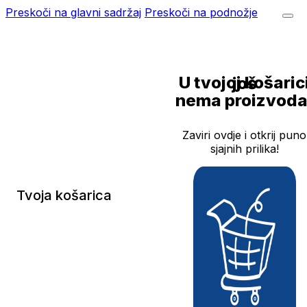
Preskoči na glavni sadržaj
Preskoči na podnožje
U tvojoj košarici još
nema proizvoda
Zaviri ovdje i otkrij puno
sjajnih prilika!
Tvoja košarica