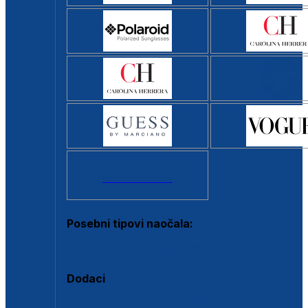
Svi brendovi >
Posebni tipovi naočala:
Okviri s clip-on dodatkom
Dodaci
Dodaci za dioptrijske naočale