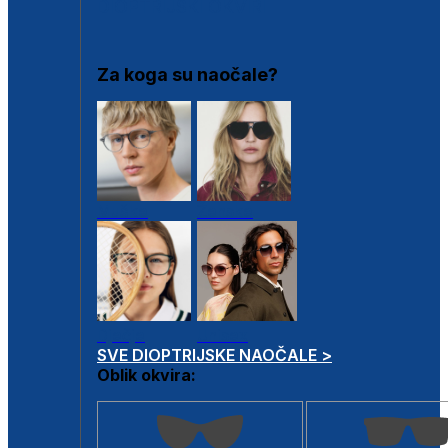
DIOPTRIJSKI OKVIRI
Za koga su naočale?
Muške
Ženske
Dječje
Unisex
SVE DIOPTRIJSKE NAOČALE >
Oblik okvira: