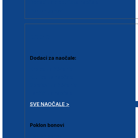
Dodaci za dioptrijske naočale
Poklon bonovi
DODACI
Dodaci za naočale:
Krpice za čišćenje
Kutijice za naočale
Sprejevi za čišćenje
Lančići za naočale
SVE NAOČALE >
Poklon bonovi
Poklon bonovi