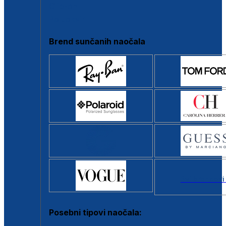
Clip-on
Poluokvir
Brend sunčanih naočala
Svi brendovi
Posebni tipovi naočala: