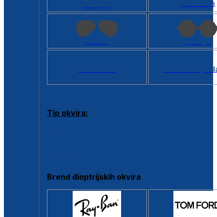
Kvadratan
Cat eye
Aviator
Okrugli
Svi oblici >
Virtualno ogled
Tip okvira:
Puni okvir
Clip-on
Poluokvir
Brend dioptrijskih okvira