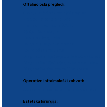
Oftalmološki pregledi:
Specijalistički oftalmološki pregled
Pregled za kontaktne leće
Pregled vidnog polja (OCT)
Dječja oftalmologija
Kontrola očnog tlaka
Drugo mišljenje oftalmologa
Retinološka ambulanta
Dijagnostika i liječenje upalnih očnih bolesti
Dijagnostika i liječenje glaukomske bolesti
Dijagnostika sive mrene ili katarakte
Operativni oftalmološki zahvati:
Ultrazvučna operacija mrene ili katarakta
Estetska kirurgija: