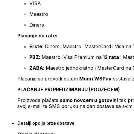
VISA
Maestro
Diners
Plaćanje na rate:
Erste
: Diners, Maestro, MasterCard i Visa na
PBZ
: Maestro, Visa Premium na
12 rata
i Mas
ZABA
: Maestro jednokratno i MasterCard na 
Plaćanje se provodi putem
Monri WSPay
sustava z
PLAĆANJE PRI PREUZIMANJU (POUZEĆEM)
Proizvode plaćate
samo novcem u gotovini
tek pr
svoj e-mail te SMS poruku na dan dostave sa svim 
Detalji opcija brze dostave