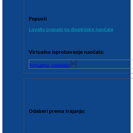
Poklon bonovi
Popusti
Loyalty popusti na dioptrijske naočale
Outlet dioptrijskih naočala
Virtualno isprobavanje naočala:
Virtualno ogledalo
KONTAKTNE LEĆE I OTOPINE
Odaberi prema trajanju:
Jednodnevne leće
Mjesečne leće