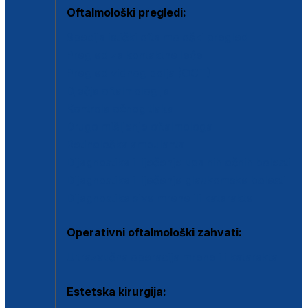
Oftalmološki pregledi:
Specijalistički oftalmološki pregled
Pregled za kontaktne leće
Pregled vidnog polja (OCT)
Dječja oftalmologija
Kontrola očnog tlaka
Drugo mišljenje oftalmologa
Retinološka ambulanta
Dijagnostika i liječenje upalnih očnih bolesti
Dijagnostika i liječenje glaukomske bolesti
Dijagnostika sive mrene ili katarakte
Operativni oftalmološki zahvati:
Ultrazvučna operacija mrene ili katarakta
Estetska kirurgija: