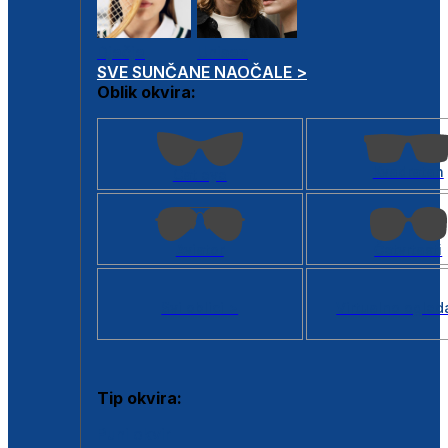
Dječje
Unisex
SVE SUNČANE NAOČALE >
Oblik okvira:
Kvadratan
Cat eye
Aviator
Četvrtasti
Svi oblici >
Virtualno ogled
Tip okvira:
Puni okvir