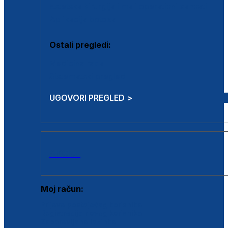
Estetska kirurgija i mali operativni zahvati
Aplikacija botoxa
Ostali pregledi:
Medicina rada
Sistematski pregled
UGOVORI PREGLED >
AKCIJE
Moj račun:
Prijava postojećeg korisnika
Registracija novog korisnika
Zaboravljena lozinka