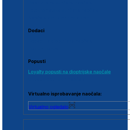
Polarizirane sunčane naočale
Fotokromatske sunčane naočale
Naočale s clip-on dodatkom
Dodaci
Dodaci za dioptrijske naočale
Poklon bonovi
Popusti
Loyalty popusti na dioptrijske naočale
Outlet dioptrijskih naočala
Virtualno isprobavanje naočala:
Virtualno ogledalo