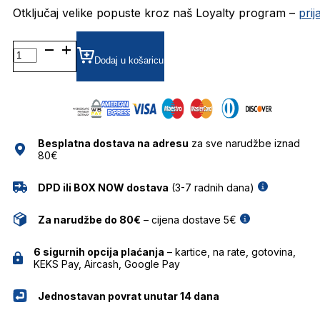
Otključaj velike popuste kroz naš Loyalty program –
pri
DAP111-
01 DIOPTRIJSKI
Dodaj u košaricu
OKVIRI
DAVIDOFF
količina
Besplatna dostava na adresu
za sve narudžbe iznad
80€
DPD ili BOX NOW dostava
(3-7 radnih dana)
Za narudžbe do 80€
– cijena dostave 5€
6 sigurnih opcija plaćanja
– kartice, na rate, gotovina,
KEKS Pay, Aircash, Google Pay
Jednostavan povrat unutar 14 dana