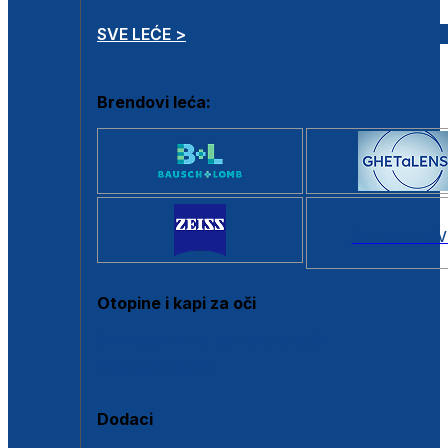
SVE LEĆE >
Brendovi leća:
SVI BRANDOV
Otopine i kapi za oči
Sve otopine za kontaktne leće
Sve kapi za oči
Dodaci