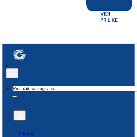
VIDI
PRILIKE
Traži
Prijava