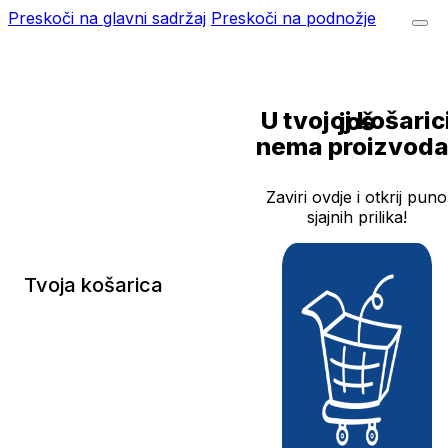
Preskoči na glavni sadržaj
Preskoči na podnožje
U tvojoj košarici još
nema proizvoda
Zaviri ovdje i otkrij puno
sjajnih prilika!
Tvoja košarica