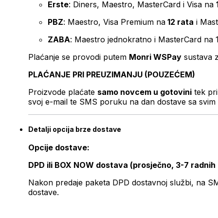
Erste
: Diners, Maestro, MasterCard i Visa na
PBZ
: Maestro, Visa Premium na
12 rata
i Mas
ZABA
: Maestro jednokratno i MasterCard na 
Plaćanje se provodi putem
Monri WSPay
sustava z
PLAĆANJE PRI PREUZIMANJU (POUZEĆEM)
Proizvode plaćate
samo novcem u gotovini
tek pr
svoj e-mail te SMS poruku na dan dostave sa svim 
Detalji opcija brze dostave
Opcije dostave:
DPD ili BOX NOW dostava (prosječno, 3-7 radnih
Nakon predaje paketa DPD dostavnoj službi, na SMS 
dostave.