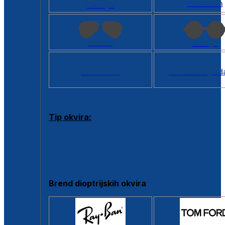
Kvadratan
Cat eye
Aviator
Okrugli
Svi oblici >
Virtualno ogled
Tip okvira:
Puni okvir
Clip-on
Poluokvir
Brend dioptrijskih okvira