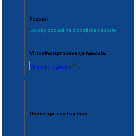
Poklon bonovi
Popusti
Loyalty popusti na dioptrijske naočale
Outlet dioptrijskih naočala
Virtualno isprobavanje naočala:
Virtualno ogledalo
KONTAKTNE LEĆE I OTOPINE
Odaberi prema trajanju:
Jednodnevne leće
Mjesečne leće