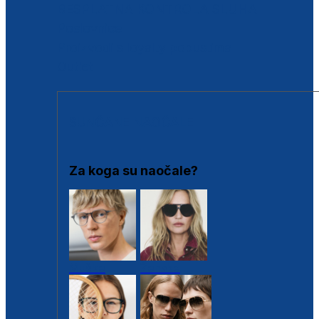
BESPLATNA KONTROLA SLUHA
Poslovnice
Proizvodi s loyalty popustima
Outlet
SUNČANE NAOČALE
Za koga su naočale?
Muške
Ženske