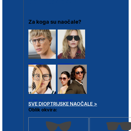
DIOPTRIJSKI OKVIRI
Za koga su naočale?
Muške
Ženske
Dječje
Unisex
SVE DIOPTRIJSKE NAOČALE >
Oblik okvira: