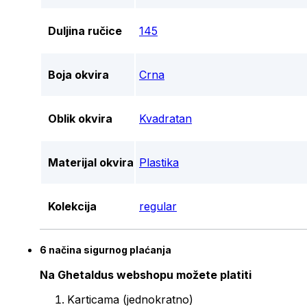
Duljina ručice
145
Boja okvira
Crna
Oblik okvira
Kvadratan
Materijal okvira
Plastika
Kolekcija
regular
6 načina sigurnog plaćanja
Na Ghetaldus webshopu možete platiti
Karticama (jednokratno)