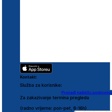
Kontakt:
Služba za korisnike:
shop@ghetaldus.hr
Pronađi najbližu poslovnic
Za zakazivanje termina pregleda
0800 222 025
(radno vrijeme: pon-pet, 8-16h)