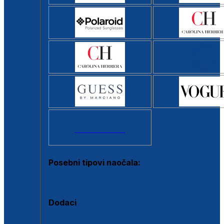
Svi brendovi >
Posebni tipovi naočala:
Okviri s clip-on dodatkom
Dodaci
Dodaci za dioptrijske naočale