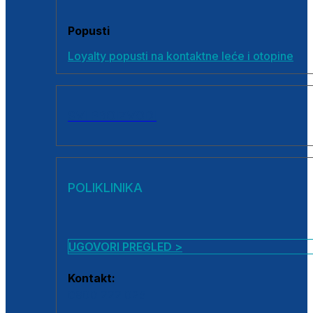
Popusti
Loyalty popusti na kontaktne leće i otopine
SVI PROIZVODI
POLIKLINIKA
UGOVORI PREGLED >
Kontakt:
0800 222 025