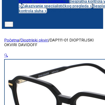
Pronađi najbližu polikliniku >
Besplatna kontrola 
>
Zakazivanje specijalističkog pregleda >
Bespla
Otvorena radna mjesta
kontrola sluha >
Početna
/
Dioptrijski okviri
/
DAP111-01 DIOPTRIJSKI
OKVIRI DAVIDOFF
🔍