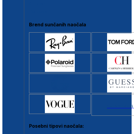
Clip-on
Poluokvir
Brend sunčanih naočala
Svi brendovi
Posebni tipovi naočala: