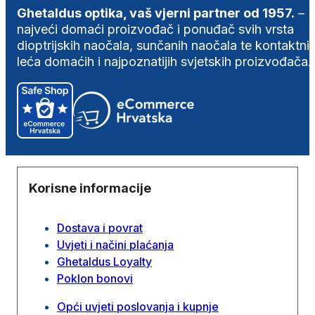
Ghetaldus optika, vaš vjerni partner od 1957.
–
najveći domaći proizvođač i ponuđač svih vrsta
dioptrijskih naočala, sunčanih naočala te kontaktni
leća domaćih i najpoznatijih svjetskih proizvođača.
Korisne informacije
Dostava i povrat
Uvjeti i načini plaćanja
Ghetaldus Loyalty
Poklon bonovi
Opći uvjeti poslovanja i kupnje