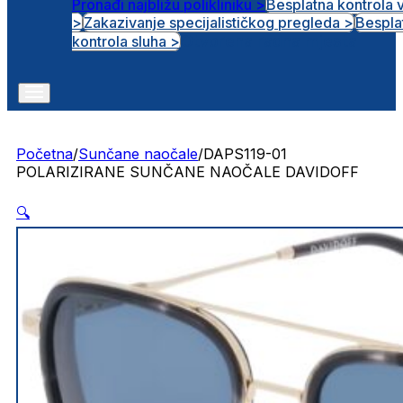
Pronađi najbližu polikliniku >
Besplatna kontrola 
>
Zakazivanje specijalističkog pregleda >
Bespla
Otvorena radna mjesta
kontrola sluha >
Početna
/
Sunčane naočale
/
DAPS119-01
POLARIZIRANE SUNČANE NAOČALE DAVIDOFF
🔍