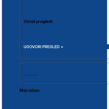
Estetska kirurgija i mali operativni zahvati
Aplikacija botoxa
Ostali pregledi:
Medicina rada
Sistematski pregled
UGOVORI PREGLED >
AKCIJE
Moj račun:
Prijava postojećeg korisnika
Registracija novog korisnika
Zaboravljena lozinka