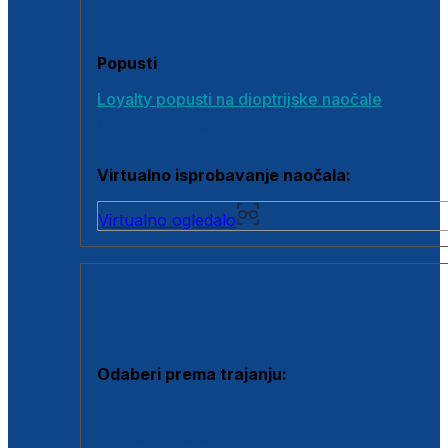
Poklon bonovi
Popusti
Loyalty popusti na dioptrijske naočale
Outlet dioptrijskih naočala
Virtualno isprobavanje naočala:
Virtualno ogledalo
KONTAKTNE LEĆE I OTOPINE
Odaberi prema trajanju:
Jednodnevne leće
Mjesečne leće