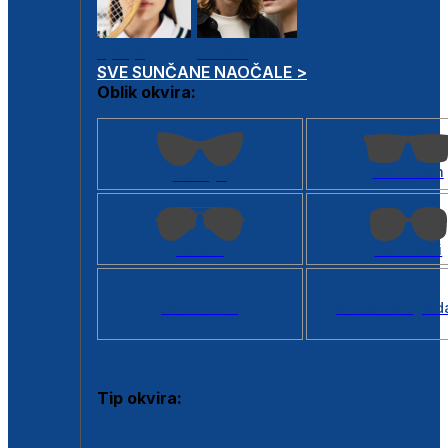
Dječje
Unisex
SVE SUNČANE NAOČALE >
Oblik okvira:
Kvadratan
Cat eye
Aviator
Četvrtasti
Svi oblici >
Virtualno ogled
Tip okvira:
Puni okvir