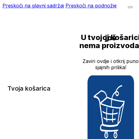
Preskoči na glavni sadržaj
Preskoči na podnožje
U tvojoj košarici još
nema proizvoda
Zaviri ovdje i otkrij puno
sjajnih prilika!
Tvoja košarica