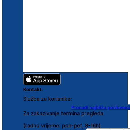
Kontakt:
Služba za korisnike:
shop@ghetaldus.hr
Pronađi najbližu poslovnic
Za zakazivanje termina pregleda
0800 222 025
(radno vrijeme: pon-pet, 8-16h)