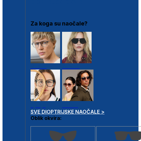
DIOPTRIJSKI OKVIRI
Za koga su naočale?
Muške
Ženske
Dječje
Unisex
SVE DIOPTRIJSKE NAOČALE >
Oblik okvira: