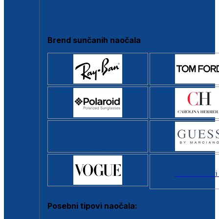
Clip-on
Poluokvir
Brend sunčanih naočala
Svi brendovi
Posebni tipovi naočala: