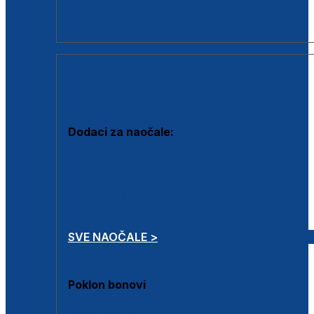
Dodaci za dioptrijske naočale
Poklon bonovi
DODACI
Dodaci za naočale:
Krpice za čišćenje
Kutijice za naočale
Sprejevi za čišćenje
Lančići za naočale
SVE NAOČALE >
Poklon bonovi
Poklon bonovi