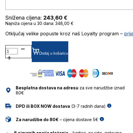
Snižena cijena:
243,60
€
Najniža cijena u 30 dana: 348,00 €
Otključaj velike popuste kroz naš Loyalty program –
pri
DAPS119-
01
Dodaj u košaricu
POLARIZIRANE SUNČANE
NAOČALE
DAVIDOFF
količina
Besplatna dostava na adresu
za sve narudžbe iznad
80€
DPD ili BOX NOW dostava
(3-7 radnih dana)
Za narudžbe do 80€
– cijena dostave 5€
6 sigurnih opcija plaćanja
– kartice, na rate, gotovina,