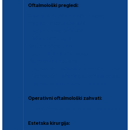
Oftalmološki pregledi:
Specijalistički oftalmološki pregled
Pregled za kontaktne leće
Pregled vidnog polja (OCT)
Dječja oftalmologija
Kontrola očnog tlaka
Drugo mišljenje oftalmologa
Retinološka ambulanta
Dijagnostika i liječenje upalnih očnih bolesti
Dijagnostika i liječenje glaukomske bolesti
Dijagnostika sive mrene ili katarakte
Operativni oftalmološki zahvati:
Ultrazvučna operacija mrene ili katarakta
Estetska kirurgija: