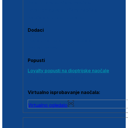
Polarizirane sunčane naočale
Fotokromatske sunčane naočale
Naočale s clip-on dodatkom
Dodaci
Dodaci za dioptrijske naočale
Poklon bonovi
Popusti
Loyalty popusti na dioptrijske naočale
Outlet dioptrijskih naočala
Virtualno isprobavanje naočala:
Virtualno ogledalo