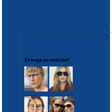
BESPLATNA KONTROLA SLUHA
Poslovnice
Proizvodi s loyalty popustima
Outlet
SUNČANE NAOČALE
Za koga su naočale?
Muške
Ženske