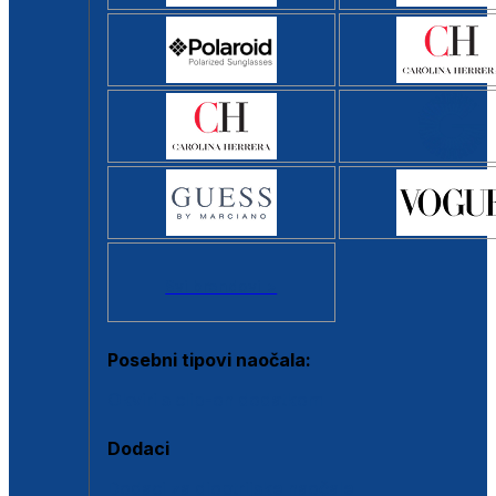
Svi brendovi >
Posebni tipovi naočala:
Okviri s clip-on dodatkom
Dodaci
Dodaci za dioptrijske naočale