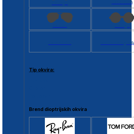
Kvadratan
Cat eye
Aviator
Okrugli
Svi oblici >
Virtualno ogled
Tip okvira:
Puni okvir
Clip-on
Poluokvir
Brend dioptrijskih okvira