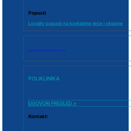
Popusti
Loyalty popusti na kontaktne leće i otopine
SVI PROIZVODI
POLIKLINIKA
UGOVORI PREGLED >
Kontakt:
0800 222 025