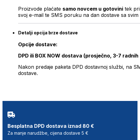
Proizvode plaćate
samo novcem u gotovini
tek pr
svoj e-mail te SMS poruku na dan dostave sa svim 
Detalji opcija brze dostave
Opcije dostave:
DPD ili BOX NOW dostava (prosječno, 3-7 radnih
Nakon predaje paketa DPD dostavnoj službi, na SMS 
dostave.
Besplatna DPD dostava iznad 80 €
Za manje narudžbe, cijena dostave 5 €