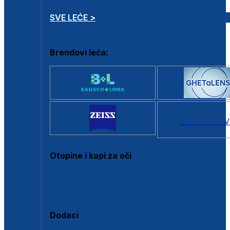
SVE LEĆE >
Brendovi leća:
SVI BRANDOV
Otopine i kapi za oči
Sve otopine za kontaktne leće
Sve kapi za oči
Dodaci