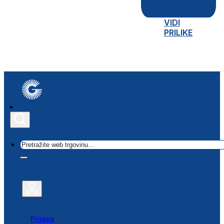
VIDI
PRILIKE
Traži
Prijava