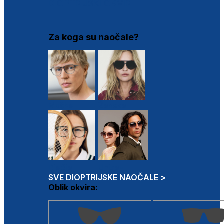
DIOPTRIJSKI OKVIRI
Za koga su naočale?
Muške
Ženske
Dječje
Unisex
SVE DIOPTRIJSKE NAOČALE >
Oblik okvira: