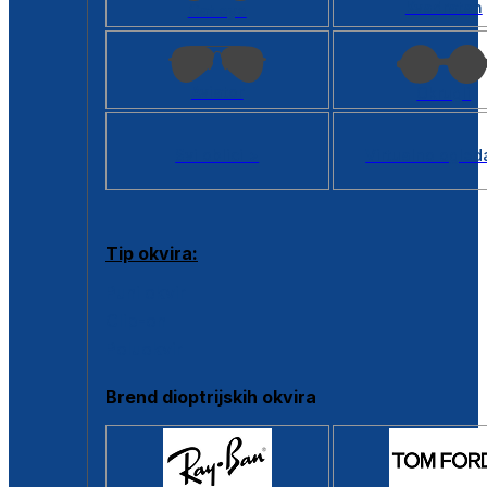
Kvadratan
Cat eye
Aviator
Okrugli
Svi oblici >
Virtualno ogled
Tip okvira:
Puni okvir
Clip-on
Poluokvir
Brend dioptrijskih okvira