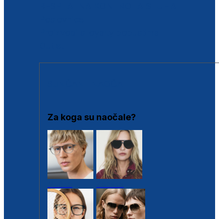
BESPLATNA KONTROLA SLUHA
Poslovnice
Proizvodi s loyalty popustima
Outlet
SUNČANE NAOČALE
Za koga su naočale?
Muške
Ženske