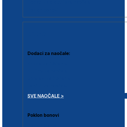
Dodaci za dioptrijske naočale
Poklon bonovi
DODACI
Dodaci za naočale:
Krpice za čišćenje
Kutijice za naočale
Sprejevi za čišćenje
Lančići za naočale
SVE NAOČALE >
Poklon bonovi
Poklon bonovi