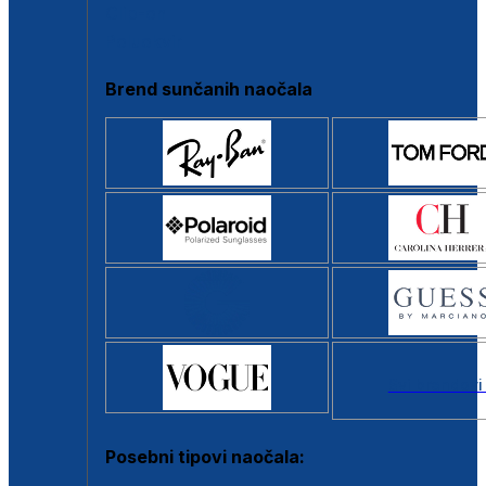
Clip-on
Poluokvir
Brend sunčanih naočala
Svi brendovi
Posebni tipovi naočala: