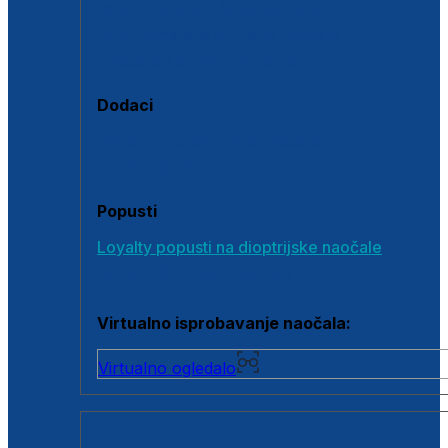
Polarizirane sunčane naočale
Fotokromatske sunčane naočale
Naočale s clip-on dodatkom
Dodaci
Dodaci za dioptrijske naočale
Poklon bonovi
Popusti
Loyalty popusti na dioptrijske naočale
Outlet dioptrijskih naočala
Virtualno isprobavanje naočala:
Virtualno ogledalo