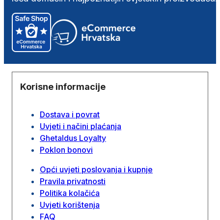
Korisne informacije
Dostava i povrat
Uvjeti i načini plaćanja
Ghetaldus Loyalty
Poklon bonovi
Opći uvjeti poslovanja i kupnje
Pravila privatnosti
Politika kolačića
Uvjeti korištenja
FAQ