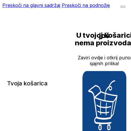
Preskoči na glavni sadržaj
Preskoči na podnožje
U tvojoj košarici još
nema proizvoda
Zaviri ovdje i otkrij puno
sjajnih prilika!
Tvoja košarica