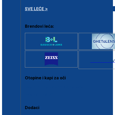
SVE LEĆE >
Brendovi leća:
SVI BRANDOV
Otopine i kapi za oči
Sve otopine za kontaktne leće
Sve kapi za oči
Dodaci