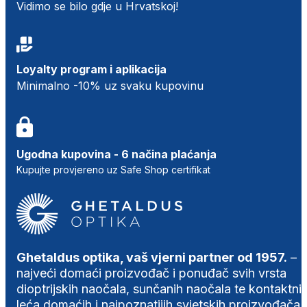
Vidimo se bilo gdje u Hrvatskoj!
Loyalty program i aplikacija
Minimalno -10% uz svaku kupovinu
Ugodna kupovina - 6 načina plaćanja
Kupujte provjereno uz Safe Shop certifikat
Ghetaldus optika, vaš vjerni partner od 1957.
–
najveći domaći proizvođač i ponuđač svih vrsta
dioptrijskih naočala, sunčanih naočala te kontaktni
leća domaćih i najpoznatijih svjetskih proizvođača.