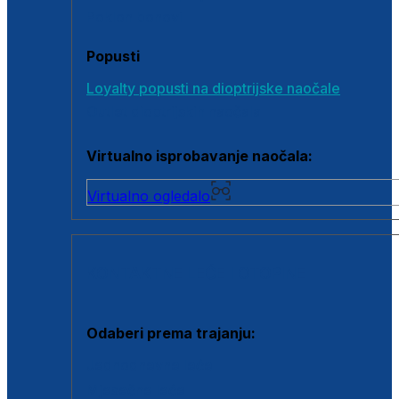
Poklon bonovi
Popusti
Loyalty popusti na dioptrijske naočale
Outlet dioptrijskih naočala
Virtualno isprobavanje naočala:
Virtualno ogledalo
KONTAKTNE LEĆE I OTOPINE
Odaberi prema trajanju:
Jednodnevne leće
Mjesečne leće