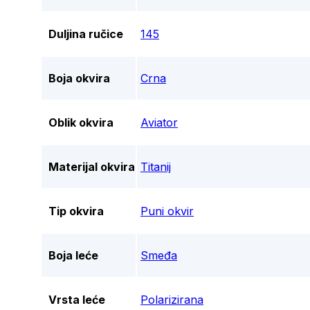
Duljina ručice
145
Boja okvira
Crna
Oblik okvira
Aviator
Materijal okvira
Titanij
Tip okvira
Puni okvir
Boja leće
Smeđa
Vrsta leće
Polarizirana