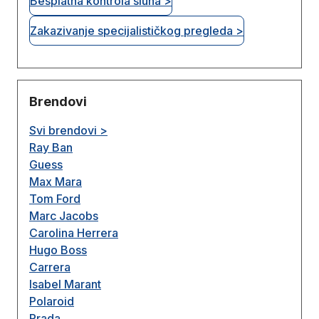
Besplatna kontrola sluha >
Zakazivanje specijalističkog pregleda >
Brendovi
Svi brendovi >
Ray Ban
Guess
Max Mara
Tom Ford
Marc Jacobs
Carolina Herrera
Hugo Boss
Carrera
Isabel Marant
Polaroid
Prada