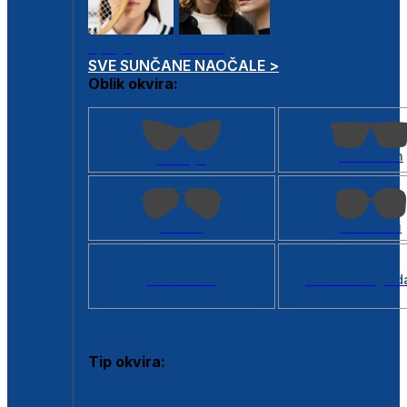
Dječje
Unisex
SVE SUNČANE NAOČALE >
Oblik okvira:
Kvadratan
Cat eye
Aviator
Četvrtasti
Svi oblici >
Virtualno ogled
Tip okvira:
Puni okvir