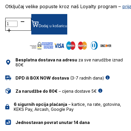
Otključaj velike popuste kroz naš Loyalty program –
pri
DATS109-
03R
Dodaj u košaricu
POLARIZIRANE SUNČANE
NAOČALE
DAVIDOFF
količina
Besplatna dostava na adresu
za sve narudžbe iznad
80€
DPD ili BOX NOW dostava
(3-7 radnih dana)
Za narudžbe do 80€
– cijena dostave 5€
6 sigurnih opcija plaćanja
– kartice, na rate, gotovina,
KEKS Pay, Aircash, Google Pay
Jednostavan povrat unutar 14 dana