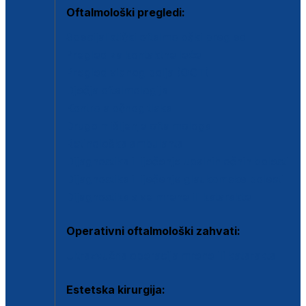
Oftalmološki pregledi:
Specijalistički oftalmološki pregled
Pregled za kontaktne leće
Pregled vidnog polja (OCT)
Dječja oftalmologija
Kontrola očnog tlaka
Drugo mišljenje oftalmologa
Retinološka ambulanta
Dijagnostika i liječenje upalnih očnih bolesti
Dijagnostika i liječenje glaukomske bolesti
Dijagnostika sive mrene ili katarakte
Operativni oftalmološki zahvati:
Ultrazvučna operacija mrene ili katarakta
Estetska kirurgija: