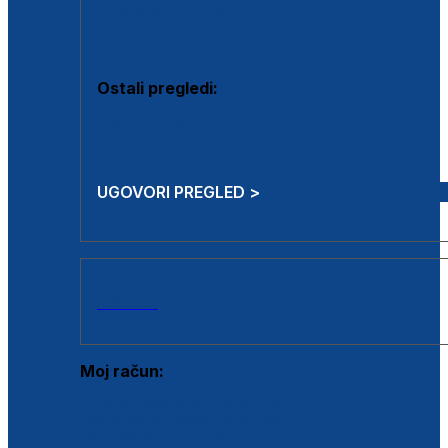
Estetska kirurgija i mali operativni zahvati
Aplikacija botoxa
Ostali pregledi:
Medicina rada
Sistematski pregled
UGOVORI PREGLED >
AKCIJE
Moj račun:
Prijava postojećeg korisnika
Registracija novog korisnika
Zaboravljena lozinka