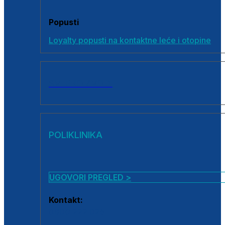
Popusti
Loyalty popusti na kontaktne leće i otopine
SVI PROIZVODI
POLIKLINIKA
UGOVORI PREGLED >
Kontakt:
0800 222 025