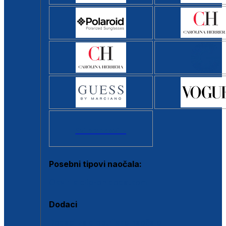
Svi brendovi >
Posebni tipovi naočala:
Okviri s clip-on dodatkom
Dodaci
Dodaci za dioptrijske naočale