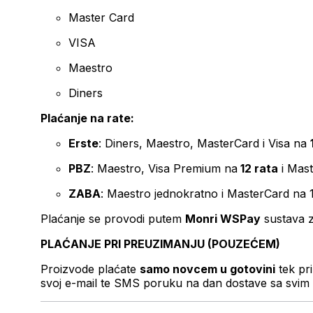
Master Card
VISA
Maestro
Diners
Plaćanje na rate:
Erste
: Diners, Maestro, MasterCard i Visa na
PBZ
: Maestro, Visa Premium na
12 rata
i Mas
ZABA
: Maestro jednokratno i MasterCard na 
Plaćanje se provodi putem
Monri WSPay
sustava z
PLAĆANJE PRI PREUZIMANJU (POUZEĆEM)
Proizvode plaćate
samo novcem u gotovini
tek pr
svoj e-mail te SMS poruku na dan dostave sa svim 