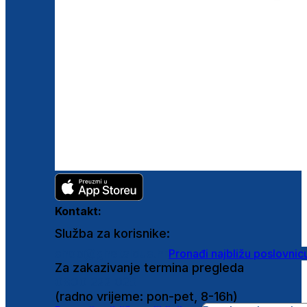
Kontakt:
Služba za korisnike:
shop@ghetaldus.hr
Pronađi najbližu poslovnic
Za zakazivanje termina pregleda
0800 222 025
(radno vrijeme: pon-pet, 8-16h)