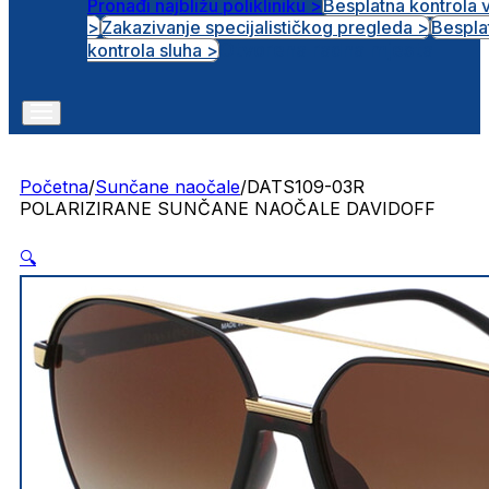
Pronađi najbližu polikliniku >
Besplatna kontrola 
>
Zakazivanje specijalističkog pregleda >
Bespla
Otvorena radna mjesta
kontrola sluha >
Početna
/
Sunčane naočale
/
DATS109-03R
POLARIZIRANE SUNČANE NAOČALE DAVIDOFF
🔍