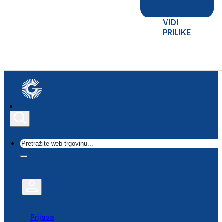
VIDI
PRILIKE
Traži
Prijava