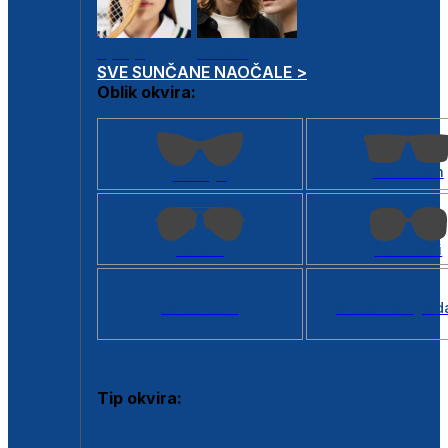
Dječje
Unisex
SVE SUNČANE NAOČALE >
Oblik okvira:
Kvadratan
Cat eye
Aviator
Četvrtasti
Svi oblici >
Virtualno ogled
Tip okvira:
Puni okvir