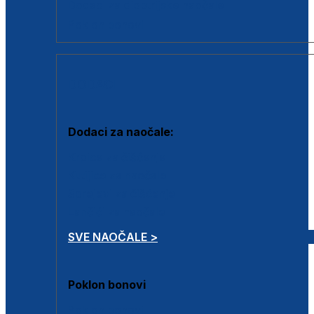
Dodaci za dioptrijske naočale
Poklon bonovi
DODACI
Dodaci za naočale:
Krpice za čišćenje
Kutijice za naočale
Sprejevi za čišćenje
Lančići za naočale
SVE NAOČALE >
Poklon bonovi
Poklon bonovi