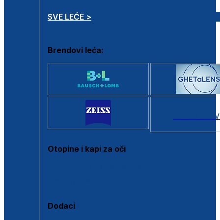
SVE LEĆE >
Brendovi leća:
SVI BRANDOV
Otopine i kapi za oči
Sve otopine za kontaktne leće
Sve kapi za oči
Dodaci