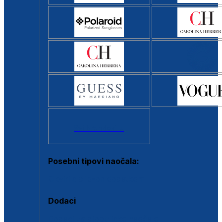
Svi brendovi >
Posebni tipovi naočala:
Okviri s clip-on dodatkom
Dodaci
Dodaci za dioptrijske naočale