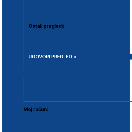
Estetska kirurgija i mali operativni zahvati
Aplikacija botoxa
Ostali pregledi:
Medicina rada
Sistematski pregled
UGOVORI PREGLED >
AKCIJE
Moj račun:
Prijava postojećeg korisnika
Registracija novog korisnika
Zaboravljena lozinka