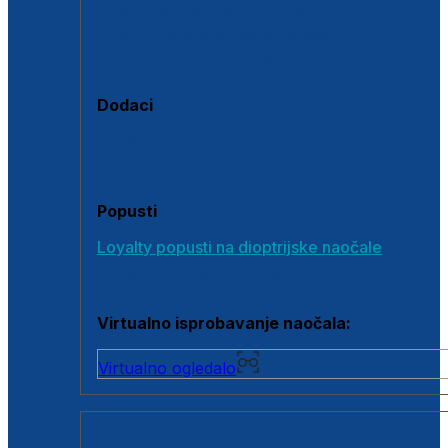
Polarizirane sunčane naočale
Fotokromatske sunčane naočale
Naočale s clip-on dodatkom
Dodaci
Dodaci za dioptrijske naočale
Poklon bonovi
Popusti
Loyalty popusti na dioptrijske naočale
Outlet dioptrijskih naočala
Virtualno isprobavanje naočala:
Virtualno ogledalo