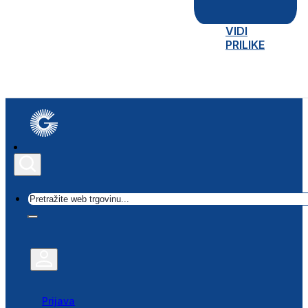
VIDI
PRILIKE
Traži
Prijava