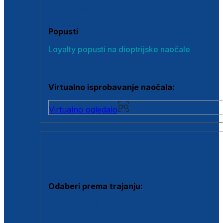
Poklon bonovi
Popusti
Loyalty popusti na dioptrijske naočale
Outlet dioptrijskih naočala
Virtualno isprobavanje naočala:
Virtualno ogledalo
KONTAKTNE LEĆE I OTOPINE
Odaberi prema trajanju:
Jednodnevne leće
Mjesečne leće