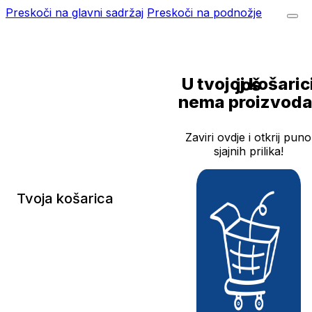
Preskoči na glavni sadržaj
Preskoči na podnožje
U tvojoj košarici još
nema proizvoda
Zaviri ovdje i otkrij puno
sjajnih prilika!
Tvoja košarica