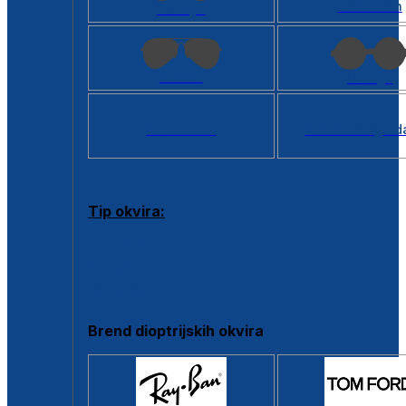
Kvadratan
Cat eye
Aviator
Okrugli
Svi oblici >
Virtualno ogled
Tip okvira:
Puni okvir
Clip-on
Poluokvir
Brend dioptrijskih okvira