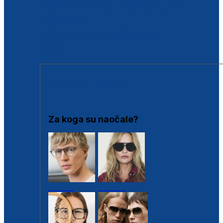
BESPLATNA KONTROLA SLUHA
Poslovnice
Proizvodi s loyalty popustima
Outlet
SUNČANE NAOČALE
Za koga su naočale?
Muške
Ženske