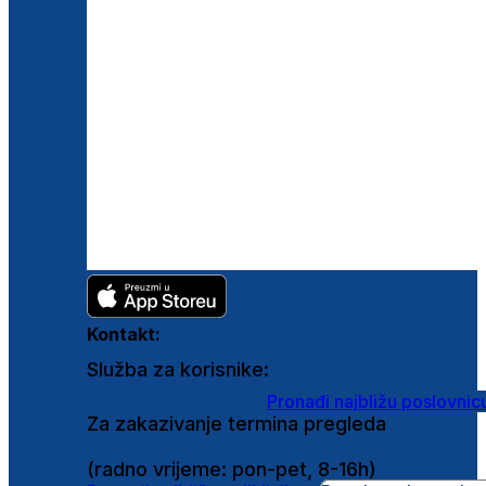
Kontakt:
Služba za korisnike:
shop@ghetaldus.hr
Pronađi najbližu poslovnic
Za zakazivanje termina pregleda
0800 222 025
(radno vrijeme: pon-pet, 8-16h)