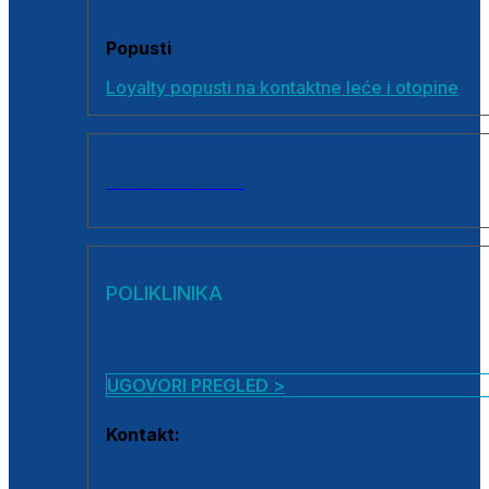
Popusti
Loyalty popusti na kontaktne leće i otopine
SVI PROIZVODI
POLIKLINIKA
UGOVORI PREGLED >
Kontakt:
0800 222 025