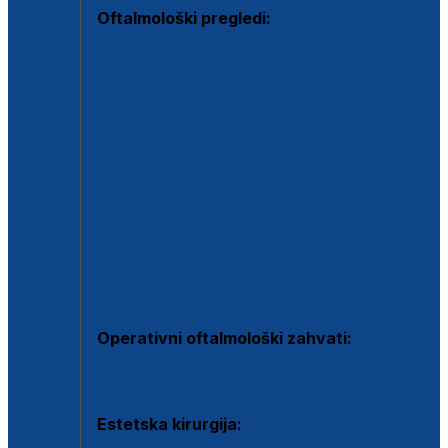
Oftalmološki pregledi:
Specijalistički oftalmološki pregled
Pregled za kontaktne leće
Pregled vidnog polja (OCT)
Dječja oftalmologija
Kontrola očnog tlaka
Drugo mišljenje oftalmologa
Retinološka ambulanta
Dijagnostika i liječenje upalnih očnih bolesti
Dijagnostika i liječenje glaukomske bolesti
Dijagnostika sive mrene ili katarakte
Operativni oftalmološki zahvati:
Ultrazvučna operacija mrene ili katarakta
Estetska kirurgija: