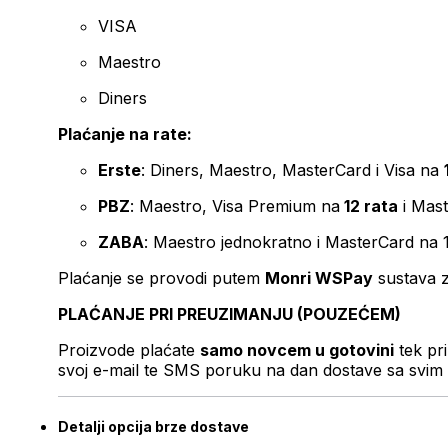
VISA
Maestro
Diners
Plaćanje na rate:
Erste
: Diners, Maestro, MasterCard i Visa na
PBZ
: Maestro, Visa Premium na
12 rata
i Mas
ZABA
: Maestro jednokratno i MasterCard na 
Plaćanje se provodi putem
Monri WSPay
sustava z
PLAĆANJE PRI PREUZIMANJU (POUZEĆEM)
Proizvode plaćate
samo novcem u gotovini
tek pr
svoj e-mail te SMS poruku na dan dostave sa svim 
Detalji opcija brze dostave