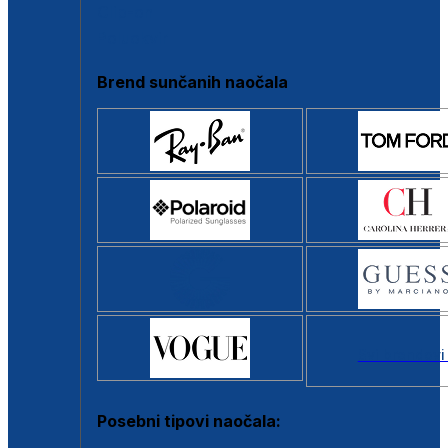
Clip-on
Poluokvir
Brend sunčanih naočala
Svi brendovi
Posebni tipovi naočala: