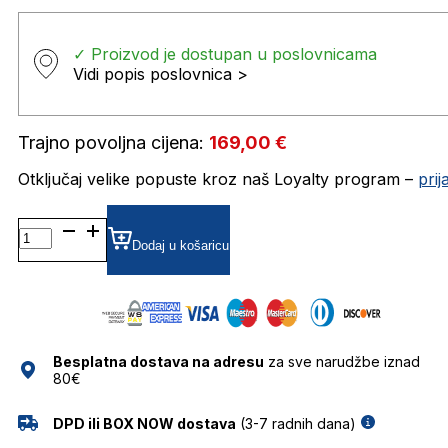
✓ Proizvod je dostupan u poslovnicama
Vidi popis poslovnica >
Trajno povoljna cijena:
169,00
€
Otključaj velike popuste kroz naš Loyalty program –
pri
DQ5196 DIOPTRIJSKI
OKVIRI
Dodaj u košaricu
DSQUARED
količina
Besplatna dostava na adresu
za sve narudžbe iznad
80€
DPD ili BOX NOW dostava
(3-7 radnih dana)