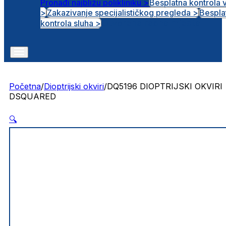
Pronađi najbližu polikliniku >
Besplatna kontrola 
>
Zakazivanje specijalističkog pregleda >
Bespla
Otvorena radna mjesta
kontrola sluha >
Početna
/
Dioptrijski okviri
/
DQ5196 DIOPTRIJSKI OKVIRI
DSQUARED
🔍