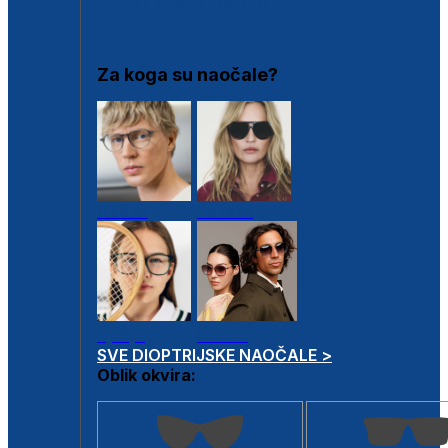
DIOPTRIJSKI OKVIRI
Za koga su naočale?
Muške
Ženske
Dječje
Unisex
SVE DIOPTRIJSKE NAOČALE >
Oblik okvira: