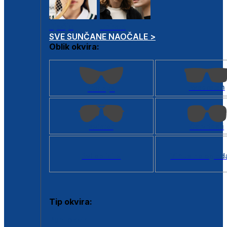
Dječje
Unisex
SVE SUNČANE NAOČALE >
Oblik okvira:
Kvadratan
Cat eye
Aviator
Četvrtasti
Svi oblici >
Virtualno ogled
Tip okvira:
Puni okvir