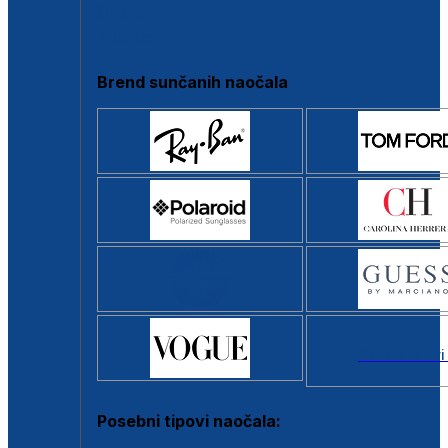
Clip-on
Poluokvir
Brend sunčanih naočala
Svi brendovi
Posebni tipovi naočala: