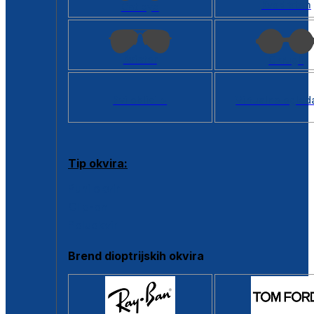
Kvadratan
Cat eye
Aviator
Okrugli
Svi oblici >
Virtualno ogled
Tip okvira:
Puni okvir
Clip-on
Poluokvir
Brend dioptrijskih okvira