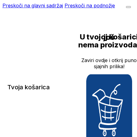
Preskoči na glavni sadržaj
Preskoči na podnožje
U tvojoj košarici još
nema proizvoda
Zaviri ovdje i otkrij puno
sjajnih prilika!
Tvoja košarica