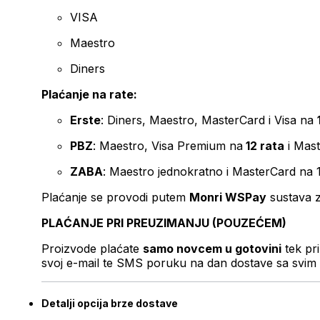
VISA
Maestro
Diners
Plaćanje na rate:
Erste
: Diners, Maestro, MasterCard i Visa na
PBZ
: Maestro, Visa Premium na
12 rata
i Mas
ZABA
: Maestro jednokratno i MasterCard na 
Plaćanje se provodi putem
Monri WSPay
sustava z
PLAĆANJE PRI PREUZIMANJU (POUZEĆEM)
Proizvode plaćate
samo novcem u gotovini
tek pr
svoj e-mail te SMS poruku na dan dostave sa svim 
Detalji opcija brze dostave