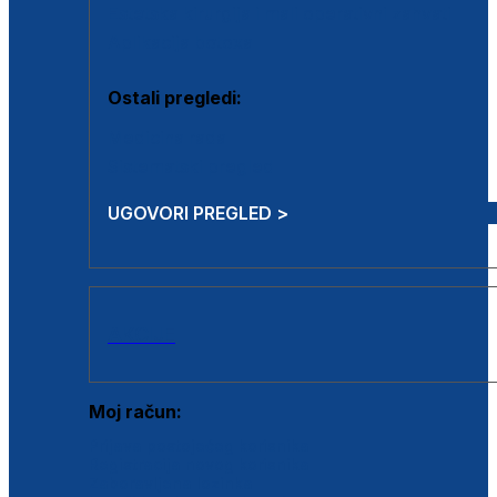
Estetska kirurgija i mali operativni zahvati
Aplikacija botoxa
Ostali pregledi:
Medicina rada
Sistematski pregled
UGOVORI PREGLED >
AKCIJE
Moj račun:
Prijava postojećeg korisnika
Registracija novog korisnika
Zaboravljena lozinka