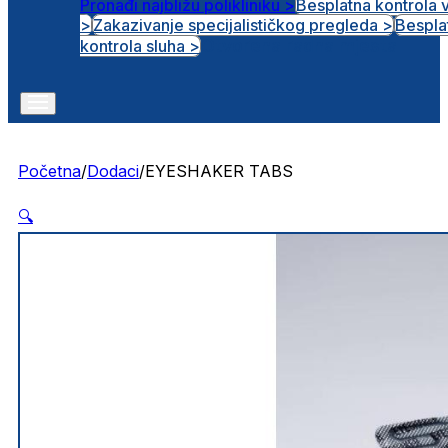
Pronađi najbližu polikliniku >
Besplatna kontrola 
>
Zakazivanje specijalističkog pregleda >
Bespla
Otvorena radna mjesta
kontrola sluha >
Početna
/
Dodaci
/
EYESHAKER TABS
🔍