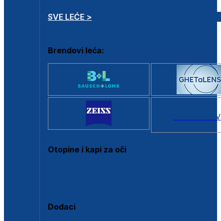
SVE LEĆE >
Brendovi leća:
SVI BRANDOV
Otopine i kapi za oči
Sve otopine za kontaktne leće
Sve kapi za oči
Dodaci