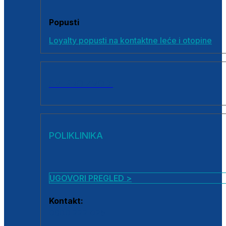
Popusti
Loyalty popusti na kontaktne leće i otopine
SVI PROIZVODI
POLIKLINIKA
UGOVORI PREGLED >
Kontakt:
0800 222 025