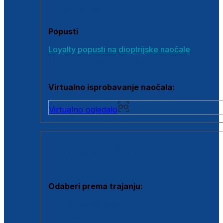
Poklon bonovi
Popusti
Loyalty popusti na dioptrijske naočale
Outlet dioptrijskih naočala
Virtualno isprobavanje naočala:
Virtualno ogledalo
KONTAKTNE LEĆE I OTOPINE
Odaberi prema trajanju:
Jednodnevne leće
Mjesečne leće