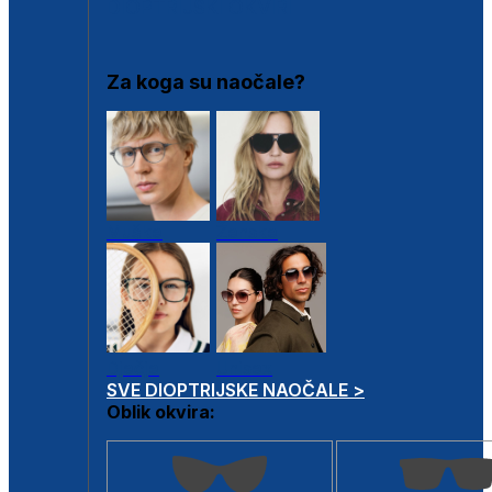
DIOPTRIJSKI OKVIRI
Za koga su naočale?
Muške
Ženske
Dječje
Unisex
SVE DIOPTRIJSKE NAOČALE >
Oblik okvira: