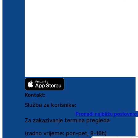
Kontakt:
Služba za korisnike:
shop@ghetaldus.hr
Pronađi najbližu poslovnic
Za zakazivanje termina pregleda
0800 222 025
(radno vrijeme: pon-pet, 8-16h)