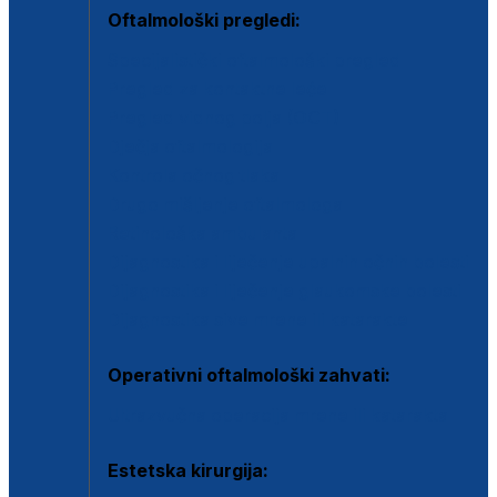
Oftalmološki pregledi:
Specijalistički oftalmološki pregled
Pregled za kontaktne leće
Pregled vidnog polja (OCT)
Dječja oftalmologija
Kontrola očnog tlaka
Drugo mišljenje oftalmologa
Retinološka ambulanta
Dijagnostika i liječenje upalnih očnih bolesti
Dijagnostika i liječenje glaukomske bolesti
Dijagnostika sive mrene ili katarakte
Operativni oftalmološki zahvati:
Ultrazvučna operacija mrene ili katarakta
Estetska kirurgija: