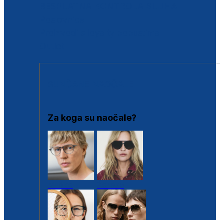
BESPLATNA KONTROLA SLUHA
Poslovnice
Proizvodi s loyalty popustima
Outlet
SUNČANE NAOČALE
Za koga su naočale?
Muške
Ženske