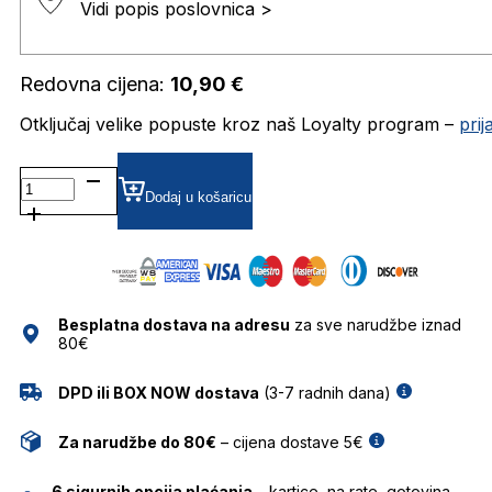
Vidi popis poslovnica >
Redovna cijena:
10,90
€
Otključaj velike popuste kroz naš Loyalty program –
pri
EYESHAKER
TABS
Dodaj u košaricu
količina
Besplatna dostava na adresu
za sve narudžbe iznad
80€
DPD ili BOX NOW dostava
(3-7 radnih dana)
Za narudžbe do 80€
– cijena dostave 5€
6 sigurnih opcija plaćanja
– kartice, na rate, gotovina,