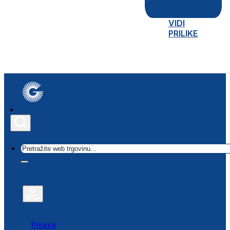
VIDI
PRILIKE
Traži
Prijava