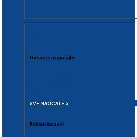
Dodaci za dioptrijske naočale
Poklon bonovi
DODACI
Dodaci za naočale:
Krpice za čišćenje
Kutijice za naočale
Sprejevi za čišćenje
Lančići za naočale
SVE NAOČALE >
Poklon bonovi
Poklon bonovi