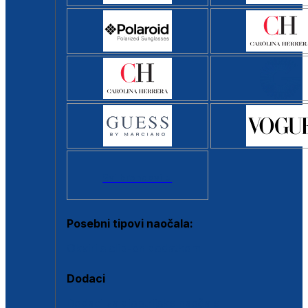
Svi brendovi >
Posebni tipovi naočala:
Okviri s clip-on dodatkom
Dodaci
Dodaci za dioptrijske naočale