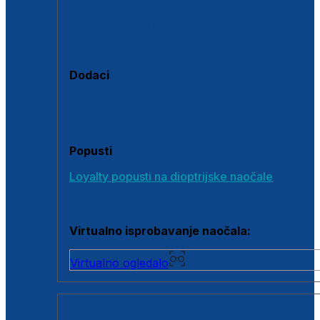
Polarizirane sunčane naočale
Fotokromatske sunčane naočale
Naočale s clip-on dodatkom
Dodaci
Dodaci za dioptrijske naočale
Poklon bonovi
Popusti
Loyalty popusti na dioptrijske naočale
Outlet dioptrijskih naočala
Virtualno isprobavanje naočala:
Virtualno ogledalo