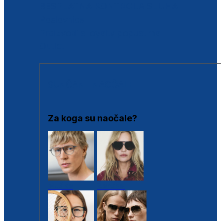
BESPLATNA KONTROLA SLUHA
Poslovnice
Proizvodi s loyalty popustima
Outlet
SUNČANE NAOČALE
Za koga su naočale?
Muške
Ženske