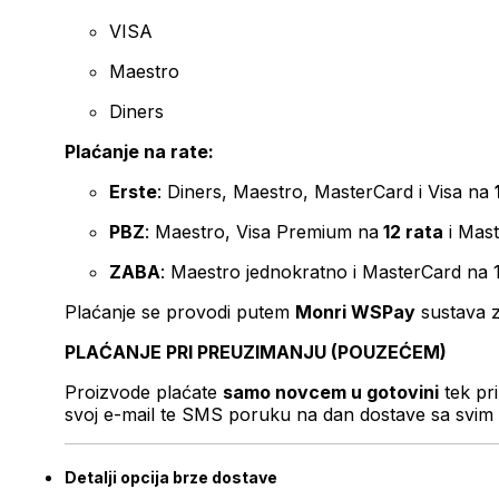
VISA
Maestro
Diners
Plaćanje na rate:
Erste
: Diners, Maestro, MasterCard i Visa na
PBZ
: Maestro, Visa Premium na
12 rata
i Mas
ZABA
: Maestro jednokratno i MasterCard na 
Plaćanje se provodi putem
Monri WSPay
sustava z
PLAĆANJE PRI PREUZIMANJU (POUZEĆEM)
Proizvode plaćate
samo novcem u gotovini
tek pr
svoj e-mail te SMS poruku na dan dostave sa svim 
Detalji opcija brze dostave