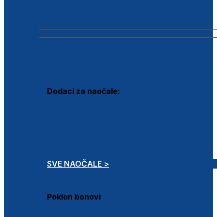
Dodaci za dioptrijske naočale
Poklon bonovi
DODACI
Dodaci za naočale:
Krpice za čišćenje
Kutijice za naočale
Sprejevi za čišćenje
Lančići za naočale
SVE NAOČALE >
Poklon bonovi
Poklon bonovi