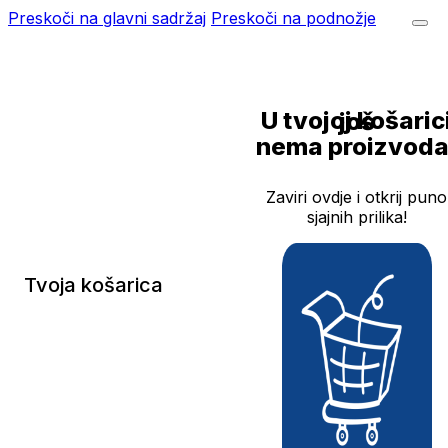
Preskoči na glavni sadržaj
Preskoči na podnožje
U tvojoj košarici još
nema proizvoda
Zaviri ovdje i otkrij puno
sjajnih prilika!
Tvoja košarica