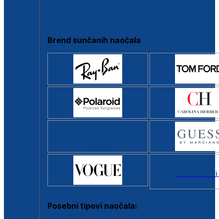
Clip-on
Poluokvir
Brend sunčanih naočala
Svi brendovi
Posebni tipovi naočala: