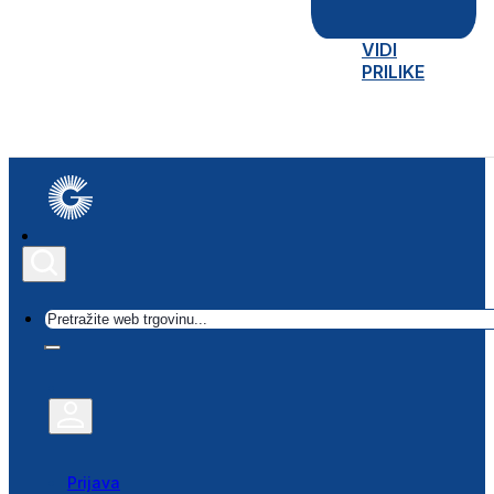
VIDI
PRILIKE
Traži
Prijava