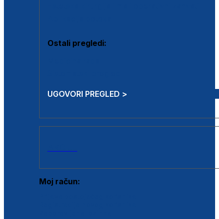
Estetska kirurgija i mali operativni zahvati
Aplikacija botoxa
Ostali pregledi:
Medicina rada
Sistematski pregled
UGOVORI PREGLED >
AKCIJE
Moj račun:
Prijava postojećeg korisnika
Registracija novog korisnika
Zaboravljena lozinka