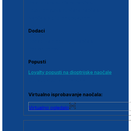
Polarizirane sunčane naočale
Fotokromatske sunčane naočale
Naočale s clip-on dodatkom
Dodaci
Dodaci za dioptrijske naočale
Poklon bonovi
Popusti
Loyalty popusti na dioptrijske naočale
Outlet dioptrijskih naočala
Virtualno isprobavanje naočala:
Virtualno ogledalo