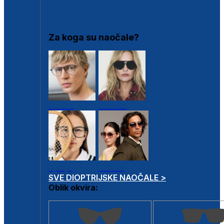
DIOPTRIJSKI OKVIRI
Za koga su naočale?
Muške
Ženske
Dječje
Unisex
SVE DIOPTRIJSKE NAOČALE >
Oblik okvira: