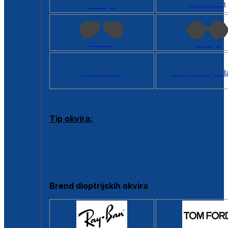
Kvadratan
Cat eye
Aviator
Okrugli
Svi oblici >
Virtualno ogled
Tip okvira:
Puni okvir
Clip-on
Poluokvir
Brend dioptrijskih okvira