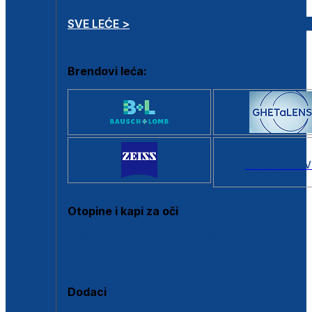
SVE LEĆE >
Brendovi leća:
SVI BRANDOV
Otopine i kapi za oči
Sve otopine za kontaktne leće
Sve kapi za oči
Dodaci