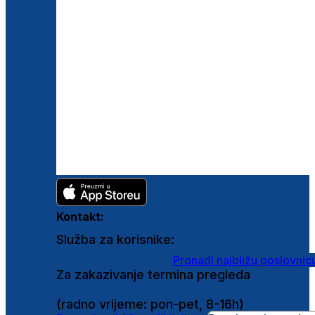
Kontakt:
Služba za korisnike:
shop@ghetaldus.hr
Pronađi najbližu poslovnic
Za zakazivanje termina pregleda
0800 222 025
(radno vrijeme: pon-pet, 8-16h)