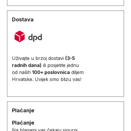
Dostava
Uživajte u brzoj dostavi
(3-5
radnih dana)
ili posjetite jednu
od naših
100+ poslovnica
diljem
Hrvatske. Uvijek smo blizu vas!
Plaćanje
Plaćanje
Na blagajni vas čekaju sigurni