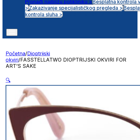
Pronađi najbližu polikliniku >
Besplatna kontrola 
>
Zakazivanje specijalističkog pregleda >
Bespla
Otvorena radna mjesta
kontrola sluha >
Početna
/
Dioptrijski
okviri
/
FASSTELLATWO DIOPTRIJSKI OKVIRI FOR
ART’S SAKE
🔍