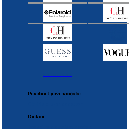
Svi brendovi >
Posebni tipovi naočala:
Okviri s clip-on dodatkom
Dodaci
Dodaci za dioptrijske naočale