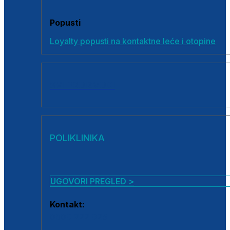
Popusti
Loyalty popusti na kontaktne leće i otopine
SVI PROIZVODI
POLIKLINIKA
UGOVORI PREGLED >
Kontakt:
0800 222 025