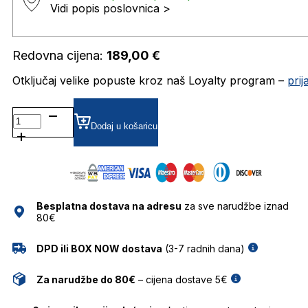
Vidi popis poslovnica >
Redovna cijena:
189,00
€
Otključaj velike popuste kroz naš Loyalty program –
pri
FASSTELLATWO DIOPTRIJSKI
OKVIRI
Dodaj u košaricu
FOR
ART'S
SAKE
količina
Besplatna dostava na adresu
za sve narudžbe iznad
80€
DPD ili BOX NOW dostava
(3-7 radnih dana)
Za narudžbe do 80€
– cijena dostave 5€