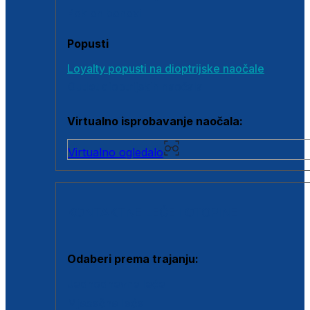
Poklon bonovi
Popusti
Loyalty popusti na dioptrijske naočale
Outlet dioptrijskih naočala
Virtualno isprobavanje naočala:
Virtualno ogledalo
KONTAKTNE LEĆE I OTOPINE
Odaberi prema trajanju:
Jednodnevne leće
Mjesečne leće