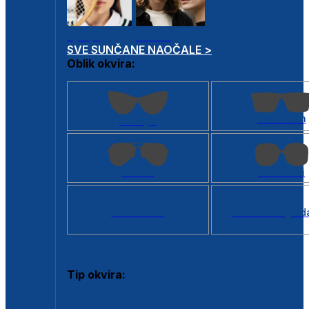
Dječje
Unisex
SVE SUNČANE NAOČALE >
Oblik okvira:
Kvadratan
Cat eye
Aviator
Četvrtasti
Svi oblici >
Virtualno ogled
Tip okvira:
Puni okvir