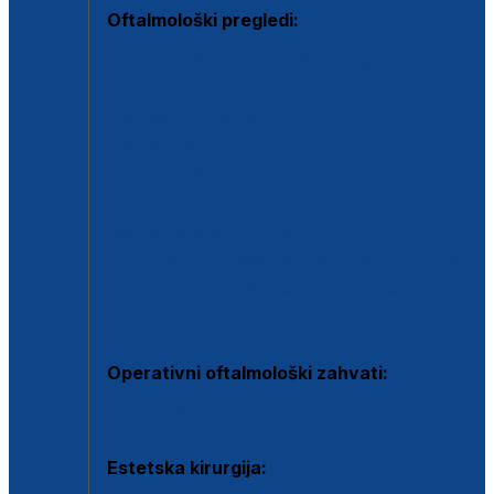
Oftalmološki pregledi:
Specijalistički oftalmološki pregled
Pregled za kontaktne leće
Pregled vidnog polja (OCT)
Dječja oftalmologija
Kontrola očnog tlaka
Drugo mišljenje oftalmologa
Retinološka ambulanta
Dijagnostika i liječenje upalnih očnih bolesti
Dijagnostika i liječenje glaukomske bolesti
Dijagnostika sive mrene ili katarakte
Operativni oftalmološki zahvati:
Ultrazvučna operacija mrene ili katarakta
Estetska kirurgija: