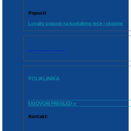
Popusti
Loyalty popusti na kontaktne leće i otopine
SVI PROIZVODI
POLIKLINIKA
UGOVORI PREGLED >
Kontakt:
0800 222 025