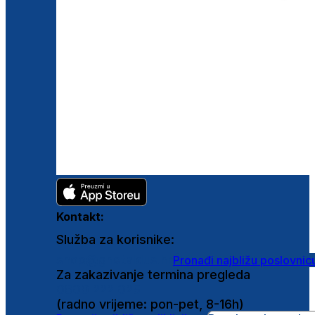
Kontakt:
Služba za korisnike:
shop@ghetaldus.hr
Pronađi najbližu poslovnic
Za zakazivanje termina pregleda
0800 222 025
(radno vrijeme: pon-pet, 8-16h)