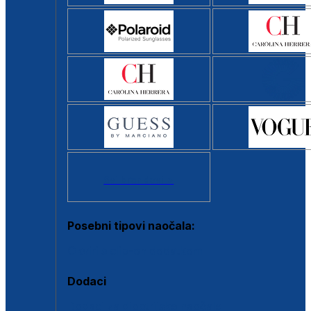
Svi brendovi >
Posebni tipovi naočala:
Okviri s clip-on dodatkom
Dodaci
Dodaci za dioptrijske naočale