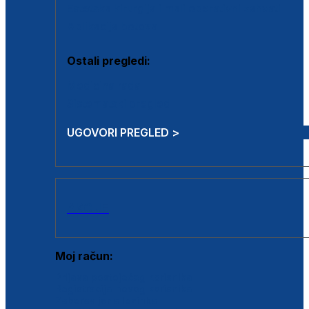
Estetska kirurgija i mali operativni zahvati
Aplikacija botoxa
Ostali pregledi:
Medicina rada
Sistematski pregled
UGOVORI PREGLED >
AKCIJE
Moj račun:
Prijava postojećeg korisnika
Registracija novog korisnika
Zaboravljena lozinka