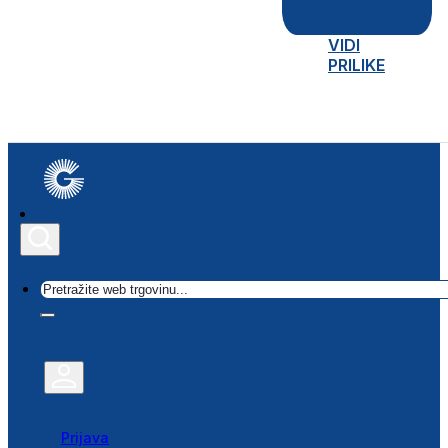
VIDI
PRILIKE
Traži
Prijava