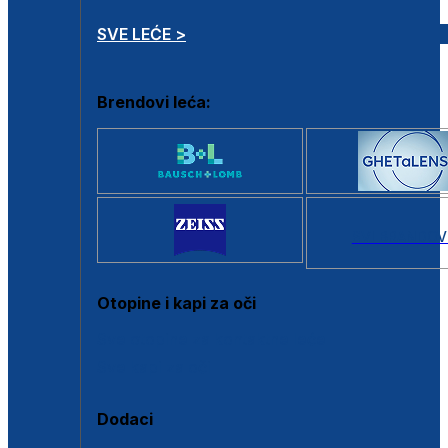
SVE LEĆE >
Brendovi leća:
SVI BRANDOV
Otopine i kapi za oči
Sve otopine za kontaktne leće
Sve kapi za oči
Dodaci