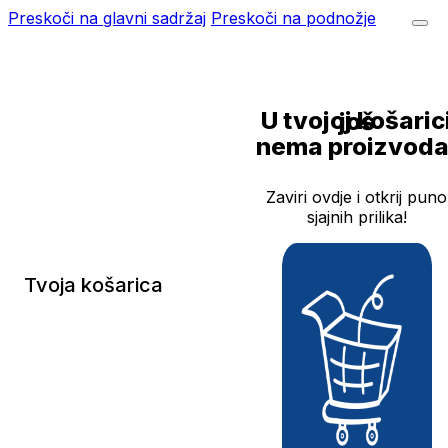
Preskoči na glavni sadržaj
Preskoči na podnožje
U tvojoj košarici još
nema proizvoda
Zaviri ovdje i otkrij puno
sjajnih prilika!
Tvoja košarica