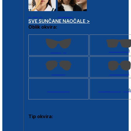
Dječje
Unisex
SVE SUNČANE NAOČALE >
Oblik okvira:
Kvadratan
Cat eye
Aviator
Četvrtasti
Svi oblici >
Virtualno ogled
Tip okvira:
Puni okvir