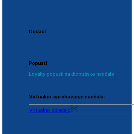
Polarizirane sunčane naočale
Fotokromatske sunčane naočale
Naočale s clip-on dodatkom
Dodaci
Dodaci za dioptrijske naočale
Poklon bonovi
Popusti
Loyalty popusti na dioptrijske naočale
Outlet dioptrijskih naočala
Virtualno isprobavanje naočala:
Virtualno ogledalo