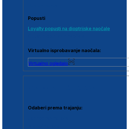
Poklon bonovi
Popusti
Loyalty popusti na dioptrijske naočale
Outlet dioptrijskih naočala
Virtualno isprobavanje naočala:
Virtualno ogledalo
KONTAKTNE LEĆE I OTOPINE
Odaberi prema trajanju:
Jednodnevne leće
Mjesečne leće