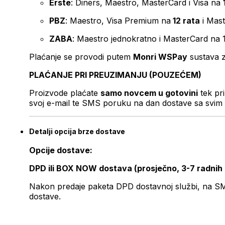
Erste
: Diners, Maestro, MasterCard i Visa na
PBZ
: Maestro, Visa Premium na
12 rata
i Mas
ZABA
: Maestro jednokratno i MasterCard na 
Plaćanje se provodi putem
Monri WSPay
sustava z
PLAĆANJE PRI PREUZIMANJU (POUZEĆEM)
Proizvode plaćate
samo novcem u gotovini
tek pr
svoj e-mail te SMS poruku na dan dostave sa svim 
Detalji opcija brze dostave
Opcije dostave:
DPD ili BOX NOW dostava (prosječno, 3-7 radnih
Nakon predaje paketa DPD dostavnoj službi, na SMS 
dostave.