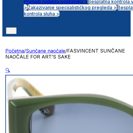
Pronađi najbližu polikliniku >
Besplatna kontrola 
>
Zakazivanje specijalističkog pregleda >
Bespla
Otvorena radna mjesta
kontrola sluha >
Početna
/
Sunčane naočale
/
FASVINCENT SUNČANE
NAOČALE FOR ART’S SAKE
🔍