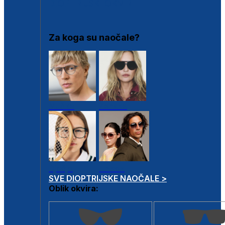
DIOPTRIJSKI OKVIRI
Za koga su naočale?
Muške
Ženske
Dječje
Unisex
SVE DIOPTRIJSKE NAOČALE >
Oblik okvira: