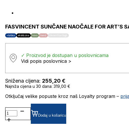
FASVINCENT SUNČANE NAOČALE FOR ART’S S
+torbica
ekskluziva
novo
trend
VincentVanGogh
✓ Proizvod je dostupan u poslovnicama
Vidi popis poslovnica >
Snižena cijena:
255,20
€
Najniža cijena u 30 dana: 319,00 €
Otključaj velike popuste kroz naš Loyalty program –
pri
FASVINCENT SUNČANE
NAOČALE
Dodaj u košaricu
FOR
ART'S