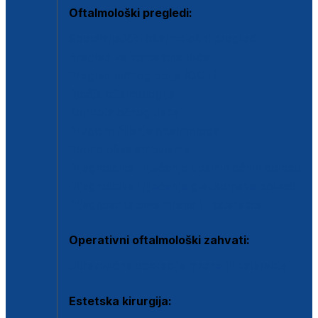
Oftalmološki pregledi:
Specijalistički oftalmološki pregled
Pregled za kontaktne leće
Pregled vidnog polja (OCT)
Dječja oftalmologija
Kontrola očnog tlaka
Drugo mišljenje oftalmologa
Retinološka ambulanta
Dijagnostika i liječenje upalnih očnih bolesti
Dijagnostika i liječenje glaukomske bolesti
Dijagnostika sive mrene ili katarakte
Operativni oftalmološki zahvati:
Ultrazvučna operacija mrene ili katarakta
Estetska kirurgija: