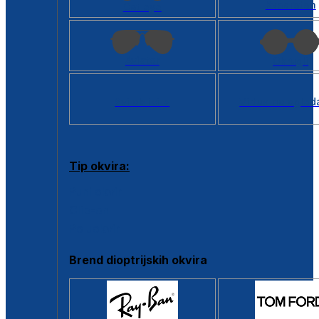
Kvadratan
Cat eye
Aviator
Okrugli
Svi oblici >
Virtualno ogled
Tip okvira:
Puni okvir
Clip-on
Poluokvir
Brend dioptrijskih okvira