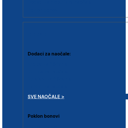
Dodaci za dioptrijske naočale
Poklon bonovi
DODACI
Dodaci za naočale:
Krpice za čišćenje
Kutijice za naočale
Sprejevi za čišćenje
Lančići za naočale
SVE NAOČALE >
Poklon bonovi
Poklon bonovi