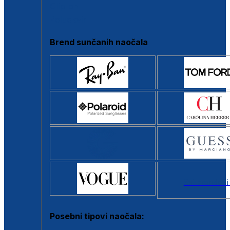
Clip-on
Poluokvir
Brend sunčanih naočala
Svi brendovi
Posebni tipovi naočala: