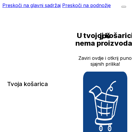
Preskoči na glavni sadržaj
Preskoči na podnožje
U tvojoj košarici još
nema proizvoda
Zaviri ovdje i otkrij puno
sjajnih prilika!
Tvoja košarica