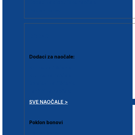
Dodaci za dioptrijske naočale
Poklon bonovi
DODACI
Dodaci za naočale:
Krpice za čišćenje
Kutijice za naočale
Sprejevi za čišćenje
Lančići za naočale
SVE NAOČALE >
Poklon bonovi
Poklon bonovi