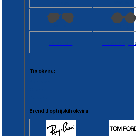
Kvadratan
Cat eye
Aviator
Okrugli
Svi oblici >
Virtualno ogled
Tip okvira:
Puni okvir
Clip-on
Poluokvir
Brend dioptrijskih okvira