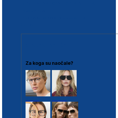
BESPLATNA KONTROLA SLUHA
Poslovnice
Proizvodi s loyalty popustima
Outlet
SUNČANE NAOČALE
Za koga su naočale?
Muške
Ženske