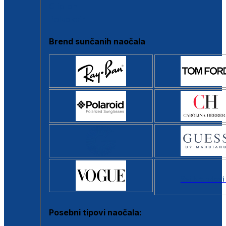
Clip-on
Poluokvir
Brend sunčanih naočala
Svi brendovi
Posebni tipovi naočala: