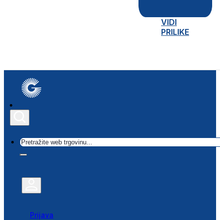
VIDI
PRILIKE
Traži
Prijava