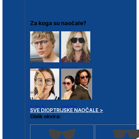
DIOPTRIJSKI OKVIRI
Za koga su naočale?
Muške
Ženske
Dječje
Unisex
SVE DIOPTRIJSKE NAOČALE >
Oblik okvira: