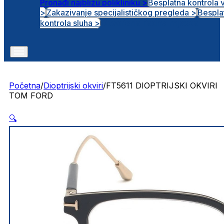
Pronađi najbližu polikliniku >
Besplatna kontrola 
>
Zakazivanje specijalističkog pregleda >
Bespla
Otvorena radna mjesta
kontrola sluha >
Početna
/
Dioptrijski okviri
/
FT5611 DIOPTRIJSKI OKVIRI
TOM FORD
🔍