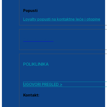
Popusti
Loyalty popusti na kontaktne leće i otopine
SVI PROIZVODI
POLIKLINIKA
UGOVORI PREGLED >
Kontakt:
0800 222 025