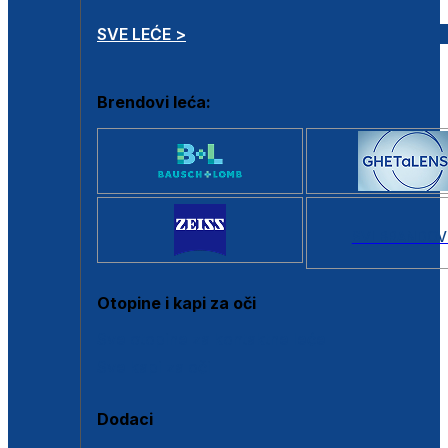
SVE LEĆE >
Brendovi leća:
SVI BRANDOV
Otopine i kapi za oči
Sve otopine za kontaktne leće
Sve kapi za oči
Dodaci