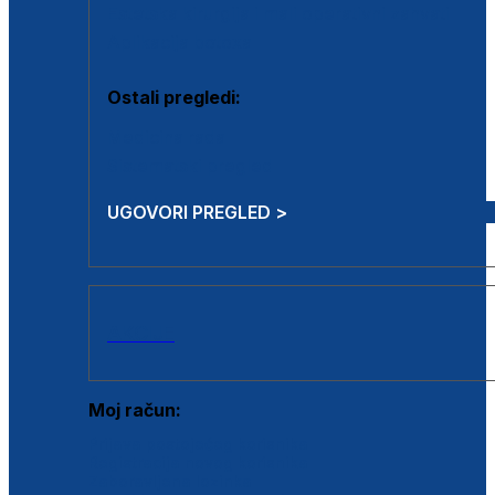
Estetska kirurgija i mali operativni zahvati
Aplikacija botoxa
Ostali pregledi:
Medicina rada
Sistematski pregled
UGOVORI PREGLED >
AKCIJE
Moj račun:
Prijava postojećeg korisnika
Registracija novog korisnika
Zaboravljena lozinka