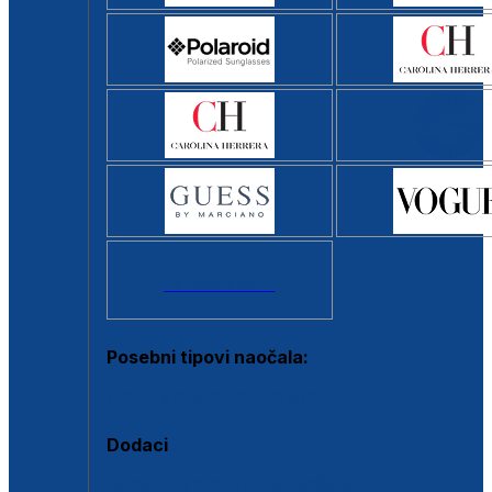
Svi brendovi >
Posebni tipovi naočala:
Okviri s clip-on dodatkom
Dodaci
Dodaci za dioptrijske naočale