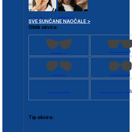
Dječje
Unisex
SVE SUNČANE NAOČALE >
Oblik okvira:
Kvadratan
Cat eye
Aviator
Četvrtasti
Svi oblici >
Virtualno ogled
Tip okvira:
Puni okvir