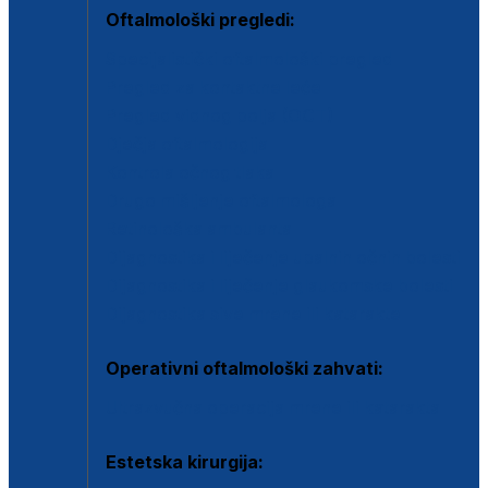
Oftalmološki pregledi:
Specijalistički oftalmološki pregled
Pregled za kontaktne leće
Pregled vidnog polja (OCT)
Dječja oftalmologija
Kontrola očnog tlaka
Drugo mišljenje oftalmologa
Retinološka ambulanta
Dijagnostika i liječenje upalnih očnih bolesti
Dijagnostika i liječenje glaukomske bolesti
Dijagnostika sive mrene ili katarakte
Operativni oftalmološki zahvati:
Ultrazvučna operacija mrene ili katarakta
Estetska kirurgija: