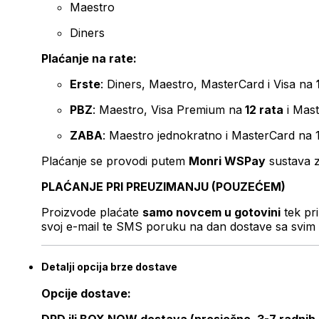
Maestro
Diners
Plaćanje na rate:
Erste
: Diners, Maestro, MasterCard i Visa na
PBZ
: Maestro, Visa Premium na
12 rata
i Mas
ZABA
: Maestro jednokratno i MasterCard na 
Plaćanje se provodi putem
Monri WSPay
sustava z
PLAĆANJE PRI PREUZIMANJU (POUZEĆEM)
Proizvode plaćate
samo novcem u gotovini
tek pr
svoj e-mail te SMS poruku na dan dostave sa svim 
Detalji opcija brze dostave
Opcije dostave:
DPD ili BOX NOW dostava (prosječno, 3-7 radnih