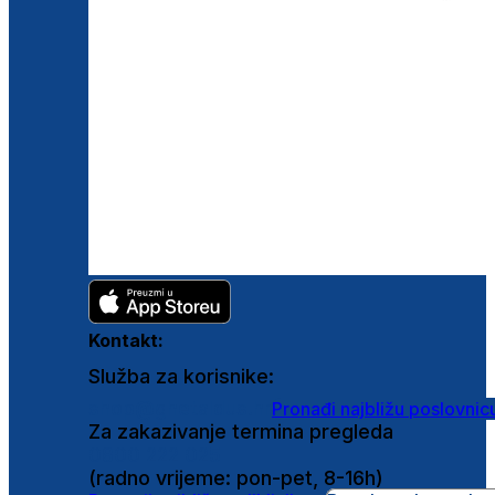
Kontakt:
Služba za korisnike:
shop@ghetaldus.hr
Pronađi najbližu poslovnic
Za zakazivanje termina pregleda
0800 222 025
(radno vrijeme: pon-pet, 8-16h)