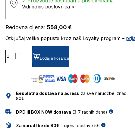
✓ Proizvod je dostupan u poslovnicama
Vidi popis poslovnica >
Redovna cijena:
558,00
€
Otključaj velike popuste kroz naš Loyalty program –
pri
FT5611 DIOPTRIJSKI
OKVIRI
Dodaj u košaricu
TOM
FORD
količina
Besplatna dostava na adresu
za sve narudžbe iznad
80€
DPD ili BOX NOW dostava
(3-7 radnih dana)
Za narudžbe do 80€
– cijena dostave 5€