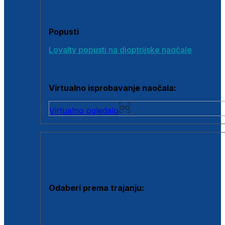
Poklon bonovi
Popusti
Loyalty popusti na dioptrijske naočale
Outlet dioptrijskih naočala
Virtualno isprobavanje naočala:
Virtualno ogledalo
KONTAKTNE LEĆE I OTOPINE
Odaberi prema trajanju:
Jednodnevne leće
Mjesečne leće