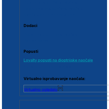
Polarizirane sunčane naočale
Fotokromatske sunčane naočale
Naočale s clip-on dodatkom
Dodaci
Dodaci za dioptrijske naočale
Poklon bonovi
Popusti
Loyalty popusti na dioptrijske naočale
Outlet dioptrijskih naočala
Virtualno isprobavanje naočala:
Virtualno ogledalo