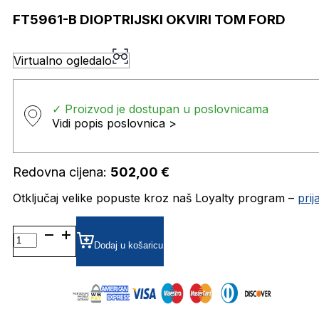
FT5961-B DIOPTRIJSKI OKVIRI TOM FORD
Virtualno ogledalo
✓ Proizvod je dostupan u poslovnicama
Vidi popis poslovnica >
Redovna cijena:
502,00
€
Otključaj velike popuste kroz naš Loyalty program –
pri
FT5961-
B DIOPTRIJSKI
Dodaj u košaricu
OKVIRI
TOM
FORD
količina