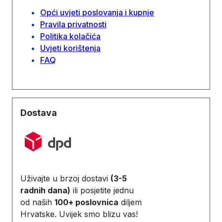
Opći uvjeti poslovanja i kupnje
Pravila privatnosti
Politika kolačića
Uvjeti korištenja
FAQ
Dostava
Uživajte u brzoj dostavi
(3-5
radnih dana)
ili posjetite jednu
od naših
100+ poslovnica
diljem
Hrvatske. Uvijek smo blizu vas!