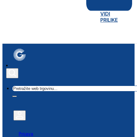
VIDI
PRILIKE
Traži
Prijava