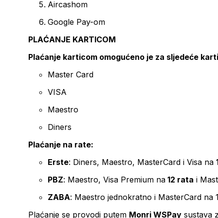
Aircashom
Google Pay-om
PLAĆANJE KARTICOM
Plaćanje karticom omogućeno je za sljedeće kart
Master Card
VISA
Maestro
Diners
Plaćanje na rate:
Erste
: Diners, Maestro, MasterCard i Visa na
PBZ
: Maestro, Visa Premium na
12 rata
i Mas
ZABA
: Maestro jednokratno i MasterCard na 
Plaćanje se provodi putem
Monri WSPay
sustava z