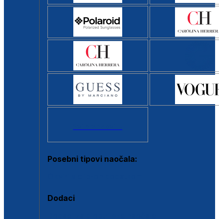
Svi brendovi >
Posebni tipovi naočala:
Okviri s clip-on dodatkom
Dodaci
Dodaci za dioptrijske naočale