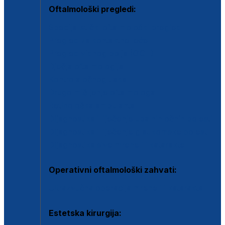
Oftalmološki pregledi:
Specijalistički oftalmološki pregled
Pregled za kontaktne leće
Pregled vidnog polja (OCT)
Dječja oftalmologija
Kontrola očnog tlaka
Drugo mišljenje oftalmologa
Retinološka ambulanta
Dijagnostika i liječenje upalnih očnih bolesti
Dijagnostika i liječenje glaukomske bolesti
Dijagnostika sive mrene ili katarakte
Operativni oftalmološki zahvati:
Ultrazvučna operacija mrene ili katarakta
Estetska kirurgija: