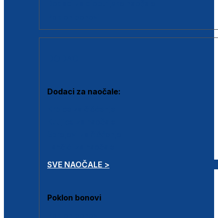
Dodaci za dioptrijske naočale
Poklon bonovi
DODACI
Dodaci za naočale:
Krpice za čišćenje
Kutijice za naočale
Sprejevi za čišćenje
Lančići za naočale
SVE NAOČALE >
Poklon bonovi
Poklon bonovi