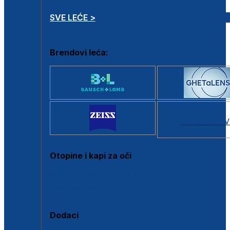
SVE LEĆE >
Brendovi leća:
SVI BRANDOV
Otopine i kapi za oči
Sve otopine za kontaktne leće
Sve kapi za oči
Dodaci