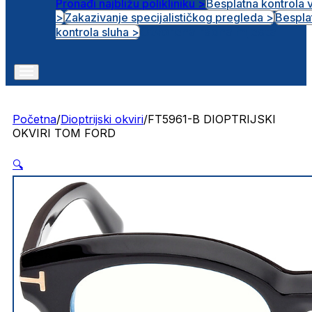
Pronađi najbližu polikliniku >
Besplatna kontrola 
>
Zakazivanje specijalističkog pregleda >
Bespla
Otvorena radna mjesta
kontrola sluha >
Početna
/
Dioptrijski okviri
/
FT5961-B DIOPTRIJSKI
OKVIRI TOM FORD
🔍