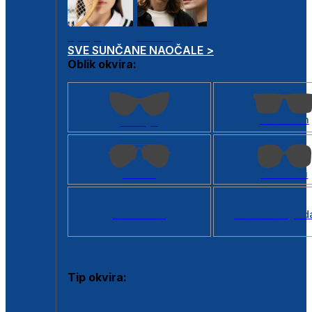
Dječje
Unisex
SVE SUNČANE NAOČALE >
Oblik okvira:
Kvadratan
Cat eye
Aviator
Četvrtasti
Svi oblici >
Virtualno ogled
Tip okvira:
Puni okvir