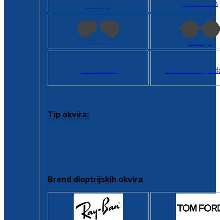
Kvadratan
Cat eye
Aviator
Okrugli
Svi oblici >
Virtualno ogled
Tip okvira:
Puni okvir
Clip-on
Poluokvir
Brend dioptrijskih okvira