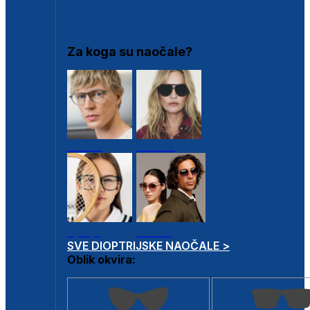
DIOPTRIJSKI OKVIRI
Za koga su naočale?
Muške
Ženske
Dječje
Unisex
SVE DIOPTRIJSKE NAOČALE >
Oblik okvira: