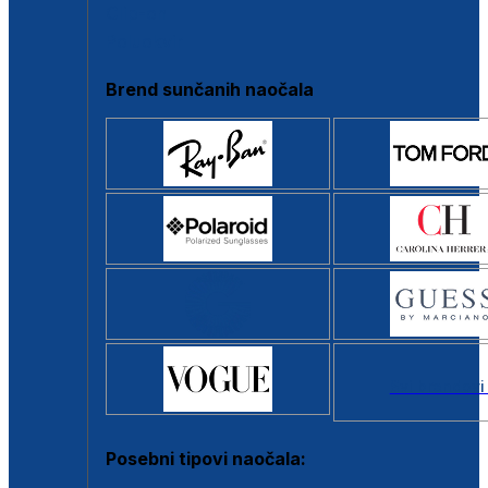
Clip-on
Poluokvir
Brend sunčanih naočala
Svi brendovi
Posebni tipovi naočala: