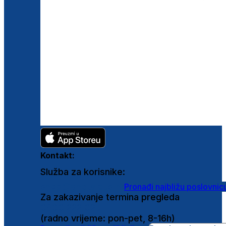
Kontakt:
Služba za korisnike:
shop@ghetaldus.hr
Pronađi najbližu poslovnic
Za zakazivanje termina pregleda
0800 222 025
(radno vrijeme: pon-pet, 8-16h)