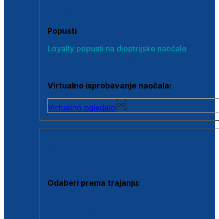
Poklon bonovi
Popusti
Loyalty popusti na dioptrijske naočale
Outlet dioptrijskih naočala
Virtualno isprobavanje naočala:
Virtualno ogledalo
KONTAKTNE LEĆE I OTOPINE
Odaberi prema trajanju:
Jednodnevne leće
Mjesečne leće