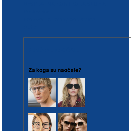
BESPLATNA KONTROLA SLUHA
Poslovnice
Proizvodi s loyalty popustima
Outlet
SUNČANE NAOČALE
Za koga su naočale?
Muške
Ženske