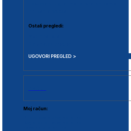
Estetska kirurgija i mali operativni zahvati
Aplikacija botoxa
Ostali pregledi:
Medicina rada
Sistematski pregled
UGOVORI PREGLED >
AKCIJE
Moj račun:
Prijava postojećeg korisnika
Registracija novog korisnika
Zaboravljena lozinka