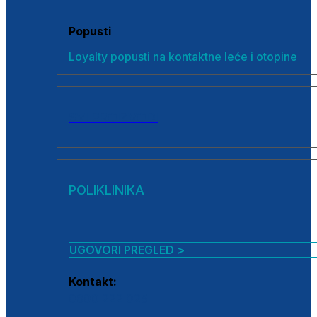
Popusti
Loyalty popusti na kontaktne leće i otopine
SVI PROIZVODI
POLIKLINIKA
UGOVORI PREGLED >
Kontakt:
0800 222 025