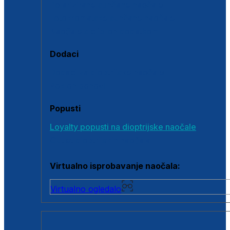
Polarizirane sunčane naočale
Fotokromatske sunčane naočale
Naočale s clip-on dodatkom
Dodaci
Dodaci za dioptrijske naočale
Poklon bonovi
Popusti
Loyalty popusti na dioptrijske naočale
Outlet dioptrijskih naočala
Virtualno isprobavanje naočala:
Virtualno ogledalo