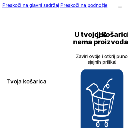
Preskoči na glavni sadržaj
Preskoči na podnožje
U tvojoj košarici još
nema proizvoda
Zaviri ovdje i otkrij puno
sjajnih prilika!
Tvoja košarica