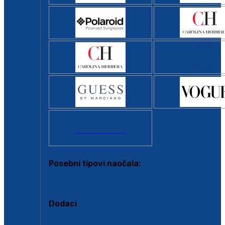
Svi brendovi >
Posebni tipovi naočala:
Okviri s clip-on dodatkom
Dodaci
Dodaci za dioptrijske naočale