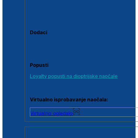
Polarizirane sunčane naočale
Fotokromatske sunčane naočale
Naočale s clip-on dodatkom
Dodaci
Dodaci za dioptrijske naočale
Poklon bonovi
Popusti
Loyalty popusti na dioptrijske naočale
Outlet dioptrijskih naočala
Virtualno isprobavanje naočala:
Virtualno ogledalo