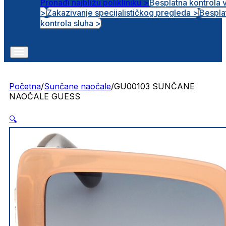
Pronađi najbližu polikliniku >
Besplatna kontrola 
>
Zakazivanje specijalističkog pregleda >
Bespla
Otvorena radna mjesta
kontrola sluha >
Početna
/
Sunčane naočale
/
GU00103 SUNČANE
NAOČALE GUESS
🔍