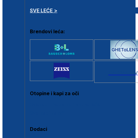
SVE LEĆE >
Brendovi leća:
SVI BRANDOV
Otopine i kapi za oči
Sve otopine za kontaktne leće
Sve kapi za oči
Dodaci