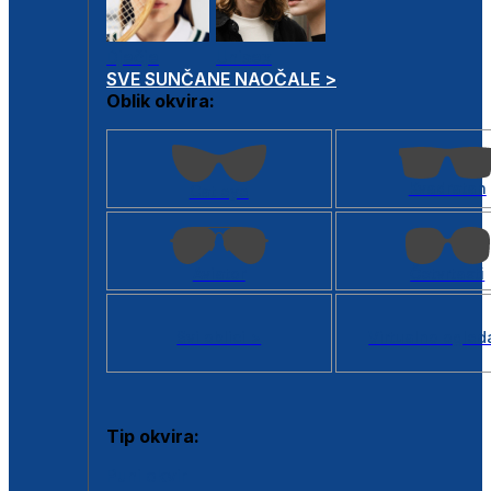
Dječje
Unisex
SVE SUNČANE NAOČALE >
Oblik okvira:
Kvadratan
Cat eye
Aviator
Četvrtasti
Svi oblici >
Virtualno ogled
Tip okvira:
Puni okvir