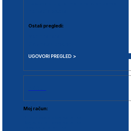
Estetska kirurgija i mali operativni zahvati
Aplikacija botoxa
Ostali pregledi:
Medicina rada
Sistematski pregled
UGOVORI PREGLED >
AKCIJE
Moj račun:
Prijava postojećeg korisnika
Registracija novog korisnika
Zaboravljena lozinka