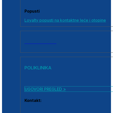
Popusti
Loyalty popusti na kontaktne leće i otopine
SVI PROIZVODI
POLIKLINIKA
UGOVORI PREGLED >
Kontakt:
0800 222 025