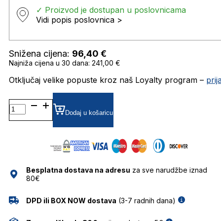
✓ Proizvod je dostupan u poslovnicama
Vidi popis poslovnica >
Snižena cijena:
96,40
€
Najniža cijena u 30 dana: 241,00 €
Otključaj velike popuste kroz naš Loyalty program –
pri
GU00103 SUNČANE
NAOČALE
Dodaj u košaricu
GUESS
količina
Besplatna dostava na adresu
za sve narudžbe iznad
80€
DPD ili BOX NOW dostava
(3-7 radnih dana)