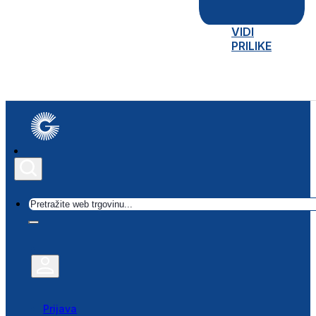
VIDI
PRILIKE
Traži
Prijava