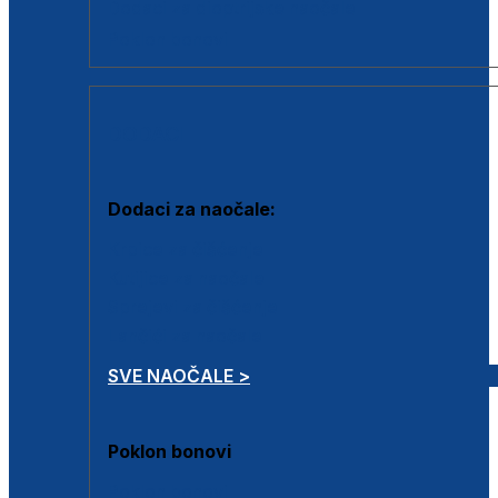
Dodaci za dioptrijske naočale
Poklon bonovi
DODACI
Dodaci za naočale:
Krpice za čišćenje
Kutijice za naočale
Sprejevi za čišćenje
Lančići za naočale
SVE NAOČALE >
Poklon bonovi
Poklon bonovi