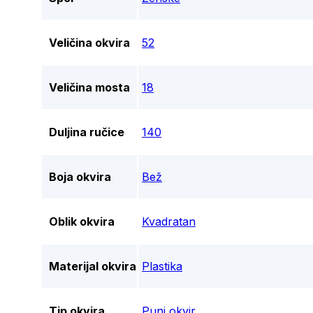
Veličina okvira
52
Veličina mosta
18
Duljina ručice
140
Boja okvira
Bež
Oblik okvira
Kvadratan
Materijal okvira
Plastika
Tip okvira
Puni okvir