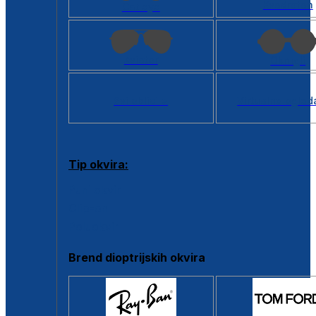
Kvadratan
Cat eye
Aviator
Okrugli
Svi oblici >
Virtualno ogled
Tip okvira:
Puni okvir
Clip-on
Poluokvir
Brend dioptrijskih okvira