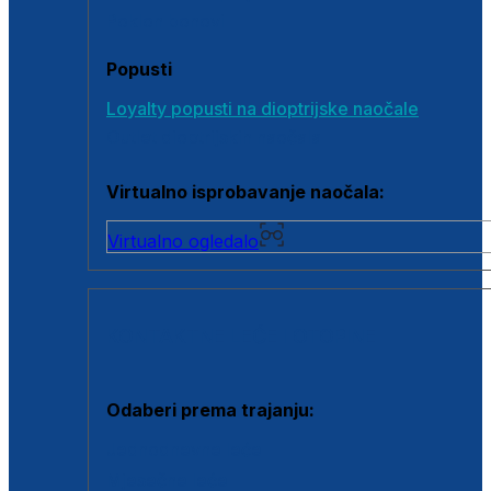
Poklon bonovi
Popusti
Loyalty popusti na dioptrijske naočale
Outlet dioptrijskih naočala
Virtualno isprobavanje naočala:
Virtualno ogledalo
KONTAKTNE LEĆE I OTOPINE
Odaberi prema trajanju:
Jednodnevne leće
Mjesečne leće