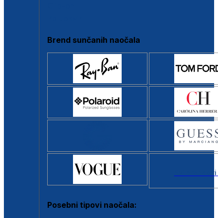
Clip-on
Poluokvir
Brend sunčanih naočala
Svi brendovi
Posebni tipovi naočala: