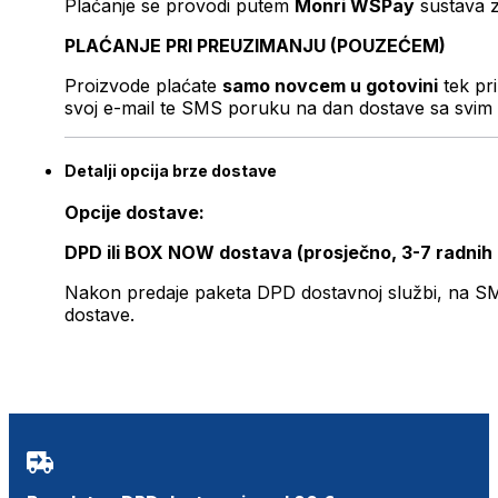
Plaćanje se provodi putem
Monri WSPay
sustava z
PLAĆANJE PRI PREUZIMANJU (POUZEĆEM)
Proizvode plaćate
samo novcem u gotovini
tek pr
svoj e-mail te SMS poruku na dan dostave sa svim 
Detalji opcija brze dostave
Opcije dostave:
DPD ili BOX NOW dostava (prosječno, 3-7 radnih
Nakon predaje paketa DPD dostavnoj službi, na SMS 
dostave.