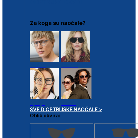
DIOPTRIJSKI OKVIRI
Za koga su naočale?
Muške
Ženske
Dječje
Unisex
SVE DIOPTRIJSKE NAOČALE >
Oblik okvira: