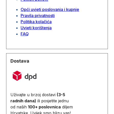
Opći uvjeti poslovanja i kupnje
Pravila privatnosti
Politika kolačića
Uvjeti korištenja
FAQ
Dostava
Uživajte u brzoj dostavi
(3-5
radnih dana)
ili posjetite jednu
od naših
100+ poslovnica
diljem
Hrvatske. Uvijek smo blizu vas!