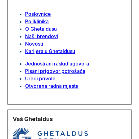
Poslovnice
Poliklinika
O Ghetaldusu
Naši brendovi
Novosti
Karijera u Ghetaldusu
Jednostrani raskid ugovora
Pisani prigovor potrošaća
Uredi privole
Otvorena radna mjesta
Vaš Ghetaldus