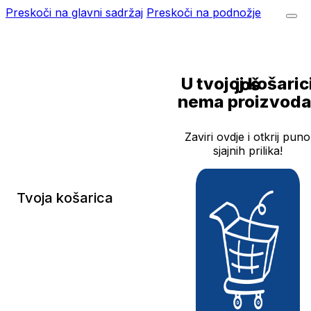
Preskoči na glavni sadržaj
Preskoči na podnožje
U tvojoj košarici još
nema proizvoda
Zaviri ovdje i otkrij puno
sjajnih prilika!
Tvoja košarica