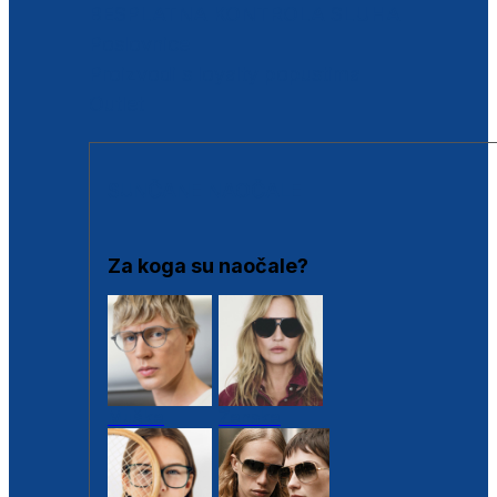
BESPLATNA KONTROLA SLUHA
Poslovnice
Proizvodi s loyalty popustima
Outlet
SUNČANE NAOČALE
Za koga su naočale?
Muške
Ženske