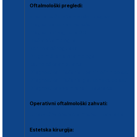
Oftalmološki pregledi:
Specijalistički oftalmološki pregled
Pregled za kontaktne leće
Pregled vidnog polja (OCT)
Dječja oftalmologija
Kontrola očnog tlaka
Drugo mišljenje oftalmologa
Retinološka ambulanta
Dijagnostika i liječenje upalnih očnih bolesti
Dijagnostika i liječenje glaukomske bolesti
Dijagnostika sive mrene ili katarakte
Operativni oftalmološki zahvati:
Ultrazvučna operacija mrene ili katarakta
Estetska kirurgija: