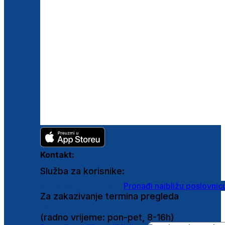
Kontakt:
Služba za korisnike:
shop@ghetaldus.hr
Pronađi najbližu poslovnic
Za zakazivanje termina pregleda
0800 222 025
(radno vrijeme: pon-pet, 8-16h)