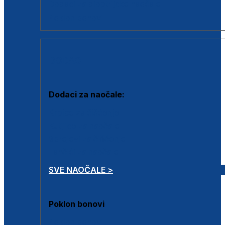
Dodaci za dioptrijske naočale
Poklon bonovi
DODACI
Dodaci za naočale:
Krpice za čišćenje
Kutijice za naočale
Sprejevi za čišćenje
Lančići za naočale
SVE NAOČALE >
Poklon bonovi
Poklon bonovi