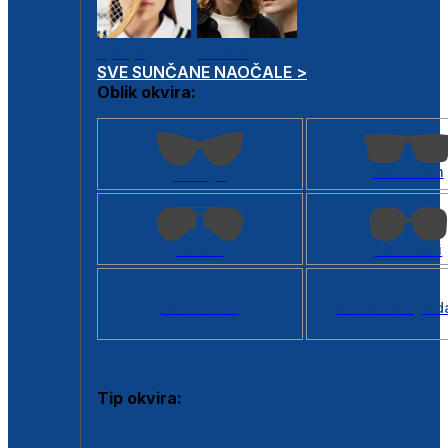
Dječje
Unisex
SVE SUNČANE NAOČALE >
Oblik okvira:
Kvadratan
Cat eye
Aviator
Četvrtasti
Svi oblici >
Virtualno ogled
Tip okvira:
Puni okvir