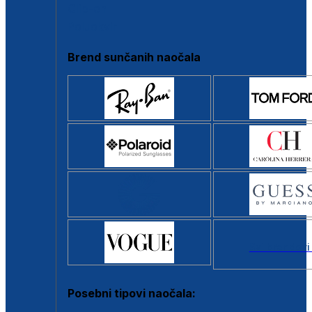
Clip-on
Poluokvir
Brend sunčanih naočala
Svi brendovi
Posebni tipovi naočala: