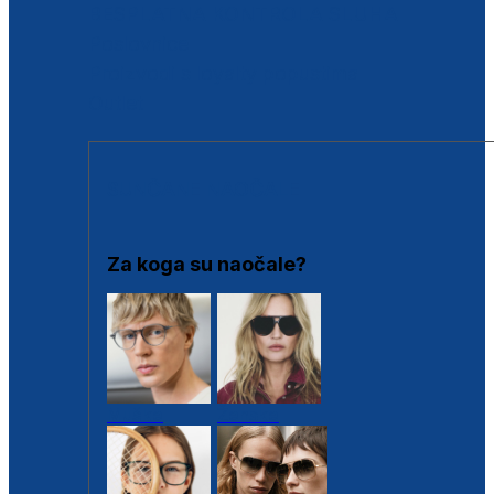
BESPLATNA KONTROLA SLUHA
Poslovnice
Proizvodi s loyalty popustima
Outlet
SUNČANE NAOČALE
Za koga su naočale?
Muške
Ženske