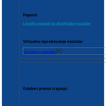
Poklon bonovi
Popusti
Loyalty popusti na dioptrijske naočale
Outlet dioptrijskih naočala
Virtualno isprobavanje naočala:
Virtualno ogledalo
KONTAKTNE LEĆE I OTOPINE
Odaberi prema trajanju:
Jednodnevne leće
Mjesečne leće