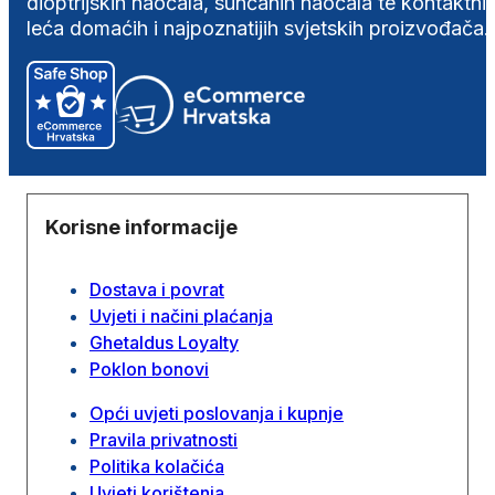
dioptrijskih naočala, sunčanih naočala te kontaktni
leća domaćih i najpoznatijih svjetskih proizvođača.
Korisne informacije
Dostava i povrat
Uvjeti i načini plaćanja
Ghetaldus Loyalty
Poklon bonovi
Opći uvjeti poslovanja i kupnje
Pravila privatnosti
Politika kolačića
Uvjeti korištenja