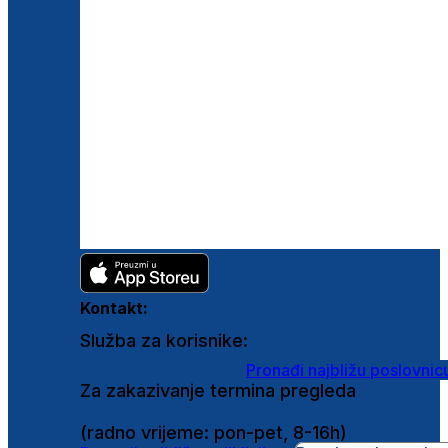
Kontakt:
Služba za korisnike:
shop@ghetaldus.hr
Pronađi najbližu poslovnic
Za zakazivanje termina pregleda
0800 222 025
(radno vrijeme: pon-pet, 8-16h)