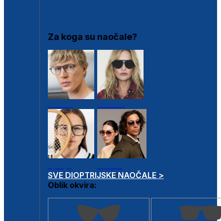
DIOPTRIJSKI OKVIRI
Za koga su naočale?
Muške
Ženske
Dječje
Unisex
SVE DIOPTRIJSKE NAOČALE >
Oblik okvira: