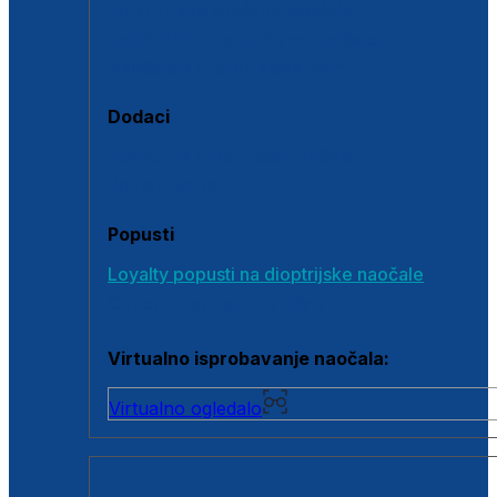
Polarizirane sunčane naočale
Fotokromatske sunčane naočale
Naočale s clip-on dodatkom
Dodaci
Dodaci za dioptrijske naočale
Poklon bonovi
Popusti
Loyalty popusti na dioptrijske naočale
Outlet dioptrijskih naočala
Virtualno isprobavanje naočala:
Virtualno ogledalo