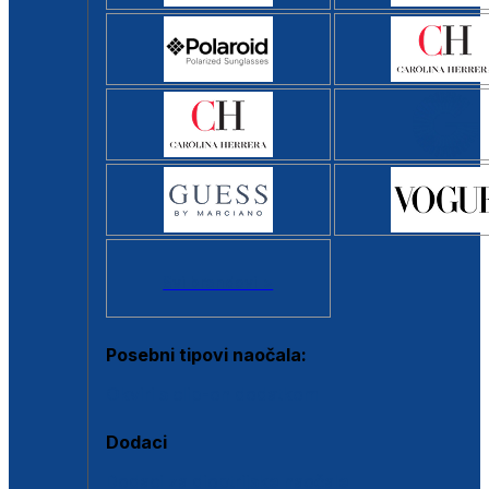
Svi brendovi >
Posebni tipovi naočala:
Okviri s clip-on dodatkom
Dodaci
Dodaci za dioptrijske naočale