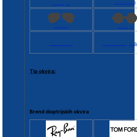
Kvadratan
Cat eye
Aviator
Okrugli
Svi oblici >
Virtualno ogled
Tip okvira:
Puni okvir
Clip-on
Poluokvir
Brend dioptrijskih okvira