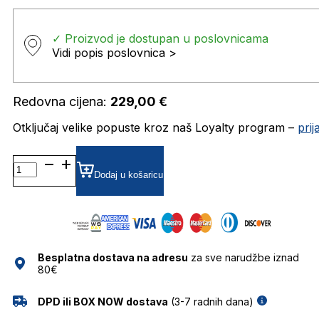
✓ Proizvod je dostupan u poslovnicama
Vidi popis poslovnica >
Redovna cijena:
229,00
€
Otključaj velike popuste kroz naš Loyalty program –
pri
GU2880 DIOPTRIJSKI
OKVIRI
Dodaj u košaricu
GUESS
količina
Besplatna dostava na adresu
za sve narudžbe iznad
80€
DPD ili BOX NOW dostava
(3-7 radnih dana)