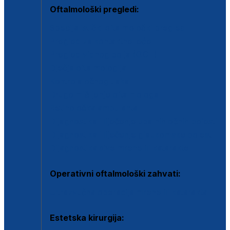
Oftalmološki pregledi:
Specijalistički oftalmološki pregled
Pregled za kontaktne leće
Pregled vidnog polja (OCT)
Dječja oftalmologija
Kontrola očnog tlaka
Drugo mišljenje oftalmologa
Retinološka ambulanta
Dijagnostika i liječenje upalnih očnih bolesti
Dijagnostika i liječenje glaukomske bolesti
Dijagnostika sive mrene ili katarakte
Operativni oftalmološki zahvati:
Ultrazvučna operacija mrene ili katarakta
Estetska kirurgija: