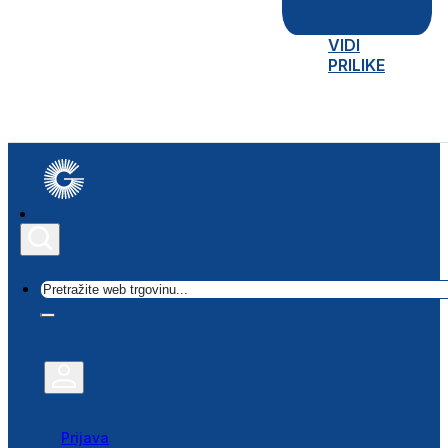
VIDI
PRILIKE
Traži
Prijava