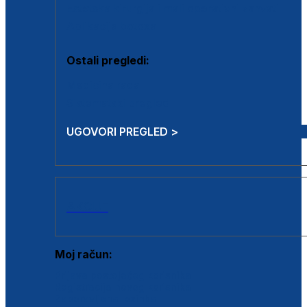
Estetska kirurgija i mali operativni zahvati
Aplikacija botoxa
Ostali pregledi:
Medicina rada
Sistematski pregled
UGOVORI PREGLED >
AKCIJE
Moj račun:
Prijava postojećeg korisnika
Registracija novog korisnika
Zaboravljena lozinka