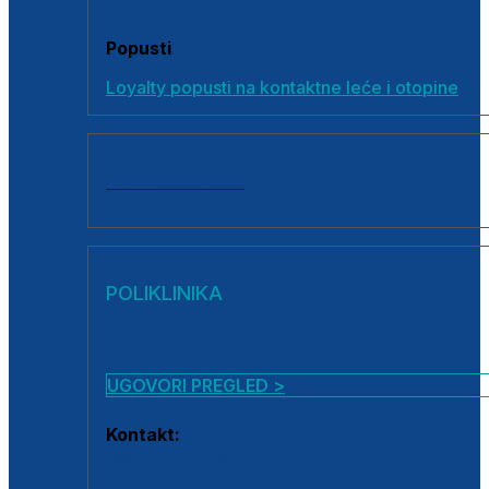
Popusti
Loyalty popusti na kontaktne leće i otopine
SVI PROIZVODI
POLIKLINIKA
UGOVORI PREGLED >
Kontakt:
0800 222 025