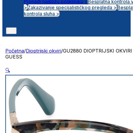
Pronađi najbližu polikliniku >
Besplatna kontrola 
>
Zakazivanje specijalističkog pregleda >
Bespla
Otvorena radna mjesta
kontrola sluha >
Početna
/
Dioptrijski okviri
/
GU2880 DIOPTRIJSKI OKVIRI
GUESS
🔍