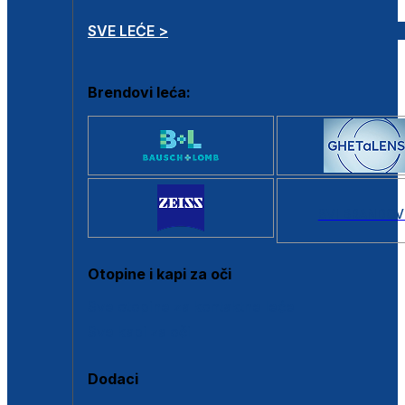
SVE LEĆE >
Brendovi leća:
SVI BRANDOV
Otopine i kapi za oči
Sve otopine za kontaktne leće
Sve kapi za oči
Dodaci