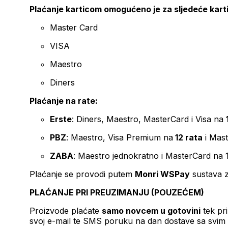
Plaćanje karticom omogućeno je za sljedeće kart
Master Card
VISA
Maestro
Diners
Plaćanje na rate:
Erste
: Diners, Maestro, MasterCard i Visa na
PBZ
: Maestro, Visa Premium na
12 rata
i Mas
ZABA
: Maestro jednokratno i MasterCard na 
Plaćanje se provodi putem
Monri WSPay
sustava z
PLAĆANJE PRI PREUZIMANJU (POUZEĆEM)
Proizvode plaćate
samo novcem u gotovini
tek pr
svoj e-mail te SMS poruku na dan dostave sa svim 