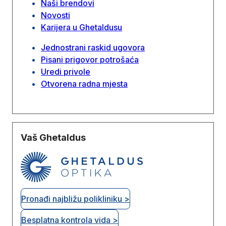
Naši brendovi
Novosti
Karijera u Ghetaldusu
Jednostrani raskid ugovora
Pisani prigovor potrošaća
Uredi privole
Otvorena radna mjesta
Vaš Ghetaldus
Pronađi najbližu polikliniku >
Besplatna kontrola vida >