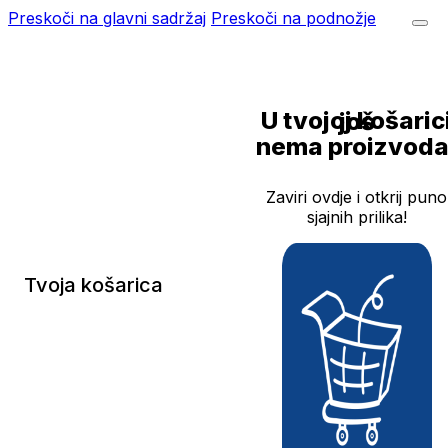
Preskoči na glavni sadržaj
Preskoči na podnožje
U tvojoj košarici još
nema proizvoda
Zaviri ovdje i otkrij puno
sjajnih prilika!
Tvoja košarica