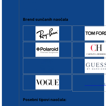
Clip-on
Poluokvir
Brend sunčanih naočala
Svi brendovi
Posebni tipovi naočala: