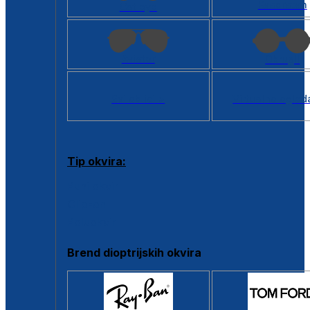
Kvadratan
Cat eye
Aviator
Okrugli
Svi oblici >
Virtualno ogled
Tip okvira:
Puni okvir
Clip-on
Poluokvir
Brend dioptrijskih okvira