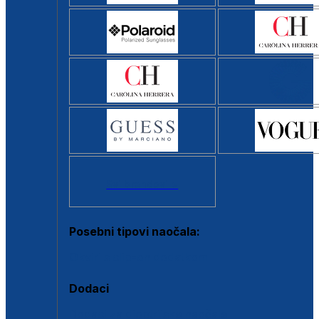
Svi brendovi >
Posebni tipovi naočala:
Okviri s clip-on dodatkom
Dodaci
Dodaci za dioptrijske naočale