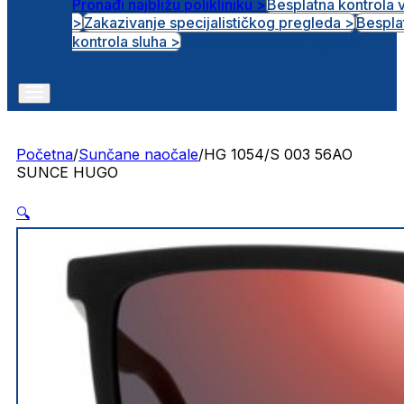
Pronađi najbližu polikliniku >
Besplatna kontrola 
>
Zakazivanje specijalističkog pregleda >
Bespla
Otvorena radna mjesta
kontrola sluha >
Početna
/
Sunčane naočale
/
HG 1054/S 003 56AO
SUNCE HUGO
🔍