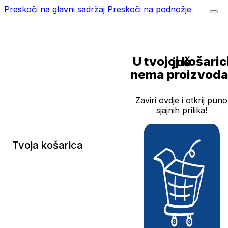
Preskoči na glavni sadržaj
Preskoči na podnožje
U tvojoj košarici još
nema proizvoda
Zaviri ovdje i otkrij puno
sjajnih prilika!
Tvoja košarica