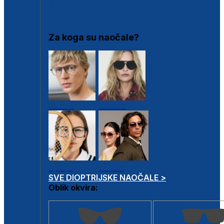
DIOPTRIJSKI OKVIRI
Za koga su naočale?
Muške
Ženske
Dječje
Unisex
SVE DIOPTRIJSKE NAOČALE >
Oblik okvira: