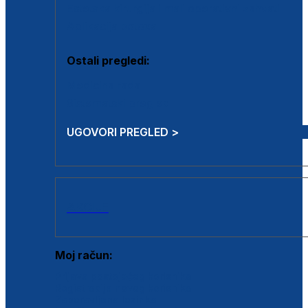
Estetska kirurgija i mali operativni zahvati
Aplikacija botoxa
Ostali pregledi:
Medicina rada
Sistematski pregled
UGOVORI PREGLED >
AKCIJE
Moj račun:
Prijava postojećeg korisnika
Registracija novog korisnika
Zaboravljena lozinka