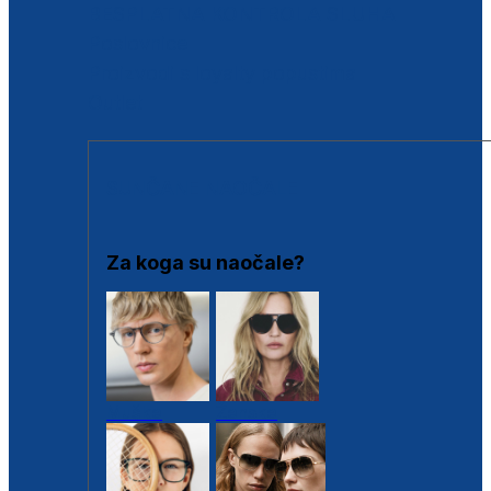
BESPLATNA KONTROLA SLUHA
Poslovnice
Proizvodi s loyalty popustima
Outlet
SUNČANE NAOČALE
Za koga su naočale?
Muške
Ženske