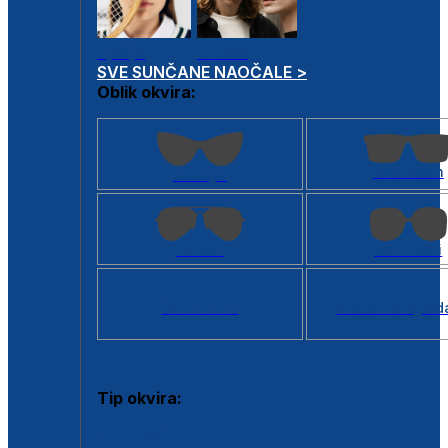
Dječje
Unisex
SVE SUNČANE NAOČALE >
Oblik okvira:
Kvadratan
Cat eye
Aviator
Četvrtasti
Svi oblici >
Virtualno ogled
Tip okvira:
Puni okvir