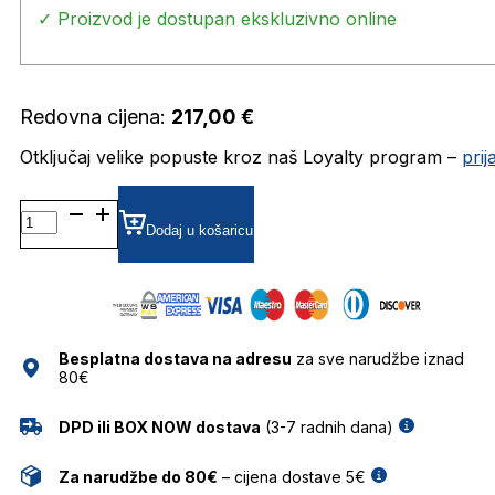
✓ Proizvod je dostupan ekskluzivno online
Redovna cijena:
217,00
€
Otključaj velike popuste kroz naš Loyalty program –
pri
HG
1054/S
Dodaj u košaricu
003
56AO
SUNCE
HUGO
količina
Besplatna dostava na adresu
za sve narudžbe iznad
80€
DPD ili BOX NOW dostava
(3-7 radnih dana)
Za narudžbe do 80€
– cijena dostave 5€