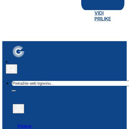
VIDI
PRILIKE
Traži
Prijava