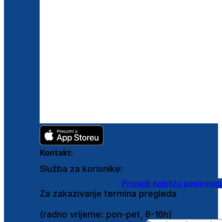
Kontakt:
Služba za korisnike:
shop@ghetaldus.hr
Pronađi najbližu poslovnic
Za zakazivanje termina pregleda
0800 222 025
(radno vrijeme: pon-pet, 8-16h)