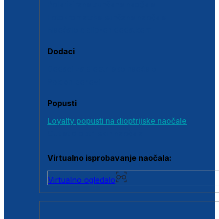
Polarizirane sunčane naočale
Fotokromatske sunčane naočale
Naočale s clip-on dodatkom
Dodaci
Dodaci za dioptrijske naočale
Poklon bonovi
Popusti
Loyalty popusti na dioptrijske naočale
Outlet dioptrijskih naočala
Virtualno isprobavanje naočala:
Virtualno ogledalo