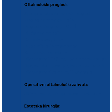
Oftalmološki pregledi:
Specijalistički oftalmološki pregled
Pregled za kontaktne leće
Pregled vidnog polja (OCT)
Dječja oftalmologija
Kontrola očnog tlaka
Drugo mišljenje oftalmologa
Retinološka ambulanta
Dijagnostika i liječenje upalnih očnih bolesti
Dijagnostika i liječenje glaukomske bolesti
Dijagnostika sive mrene ili katarakte
Operativni oftalmološki zahvati:
Ultrazvučna operacija mrene ili katarakta
Estetska kirurgija: