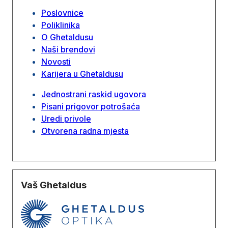
Poslovnice
Poliklinika
O Ghetaldusu
Naši brendovi
Novosti
Karijera u Ghetaldusu
Jednostrani raskid ugovora
Pisani prigovor potrošaća
Uredi privole
Otvorena radna mjesta
Vaš Ghetaldus