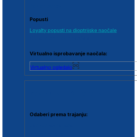
Poklon bonovi
Popusti
Loyalty popusti na dioptrijske naočale
Outlet dioptrijskih naočala
Virtualno isprobavanje naočala:
Virtualno ogledalo
KONTAKTNE LEĆE I OTOPINE
Odaberi prema trajanju:
Jednodnevne leće
Mjesečne leće