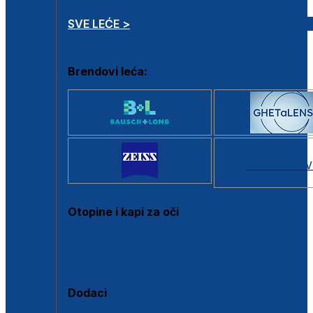
SVE LEĆE >
Brendovi leća:
SVI BRANDOV
Otopine i kapi za oči
Sve otopine za kontaktne leće
Sve kapi za oči
Dodaci