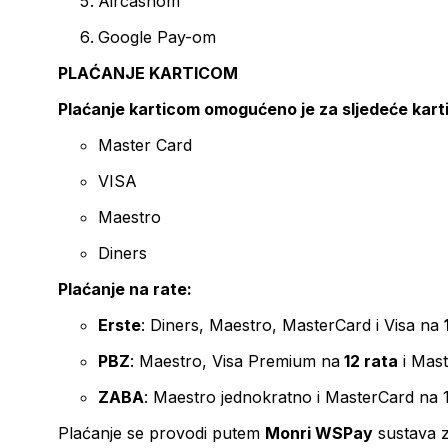
Aircashom
Google Pay-om
PLAĆANJE KARTICOM
Plaćanje karticom omogućeno je za sljedeće kart
Master Card
VISA
Maestro
Diners
Plaćanje na rate:
Erste
: Diners, Maestro, MasterCard i Visa na
PBZ
: Maestro, Visa Premium na
12 rata
i Mas
ZABA
: Maestro jednokratno i MasterCard na 
Plaćanje se provodi putem
Monri WSPay
sustava z