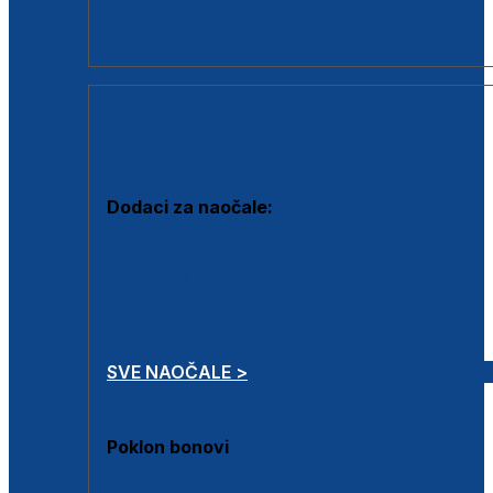
Dodaci za dioptrijske naočale
Poklon bonovi
DODACI
Dodaci za naočale:
Krpice za čišćenje
Kutijice za naočale
Sprejevi za čišćenje
Lančići za naočale
SVE NAOČALE >
Poklon bonovi
Poklon bonovi