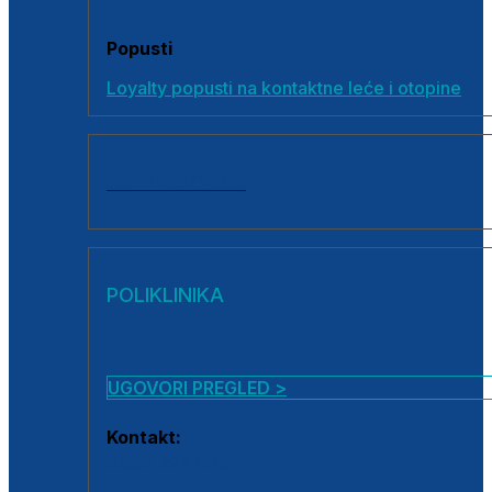
Popusti
Loyalty popusti na kontaktne leće i otopine
SVI PROIZVODI
POLIKLINIKA
UGOVORI PREGLED >
Kontakt:
0800 222 025