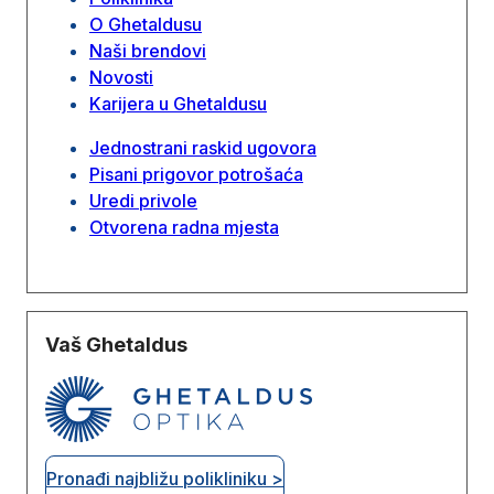
O Ghetaldusu
Naši brendovi
Novosti
Karijera u Ghetaldusu
Jednostrani raskid ugovora
Pisani prigovor potrošaća
Uredi privole
Otvorena radna mjesta
Vaš Ghetaldus
Pronađi najbližu polikliniku >