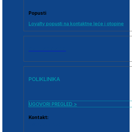
Popusti
Loyalty popusti na kontaktne leće i otopine
SVI PROIZVODI
POLIKLINIKA
UGOVORI PREGLED >
Kontakt:
0800 222 025