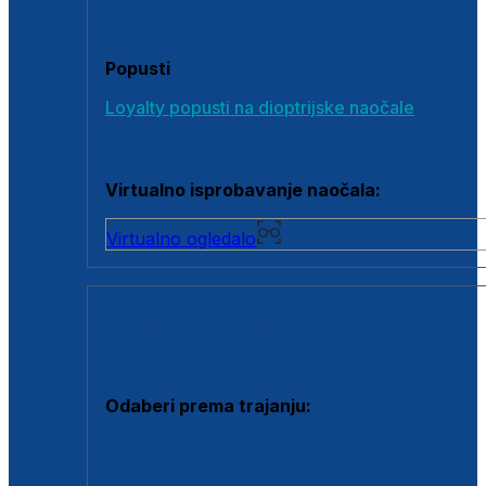
Poklon bonovi
Popusti
Loyalty popusti na dioptrijske naočale
Outlet dioptrijskih naočala
Virtualno isprobavanje naočala:
Virtualno ogledalo
KONTAKTNE LEĆE I OTOPINE
Odaberi prema trajanju:
Jednodnevne leće
Mjesečne leće