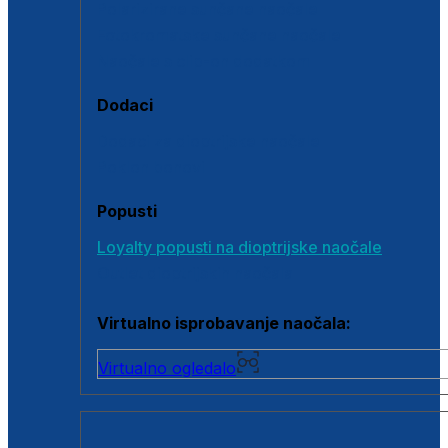
Polarizirane sunčane naočale
Fotokromatske sunčane naočale
Naočale s clip-on dodatkom
Dodaci
Dodaci za dioptrijske naočale
Poklon bonovi
Popusti
Loyalty popusti na dioptrijske naočale
Outlet dioptrijskih naočala
Virtualno isprobavanje naočala:
Virtualno ogledalo