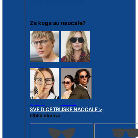
DIOPTRIJSKI OKVIRI
Za koga su naočale?
Muške
Ženske
Dječje
Unisex
SVE DIOPTRIJSKE NAOČALE >
Oblik okvira: