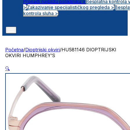
Pronađi najbližu polikliniku >
Besplatna kontrola 
>
Zakazivanje specijalističkog pregleda >
Bespla
Otvorena radna mjesta
kontrola sluha >
Početna
/
Dioptrijski okviri
/
HU581146 DIOPTRIJSKI
OKVIRI HUMPHREY’S
🔍