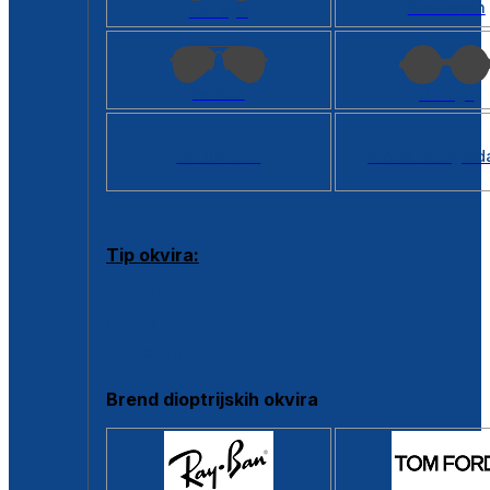
Kvadratan
Cat eye
Aviator
Okrugli
Svi oblici >
Virtualno ogled
Tip okvira:
Puni okvir
Clip-on
Poluokvir
Brend dioptrijskih okvira