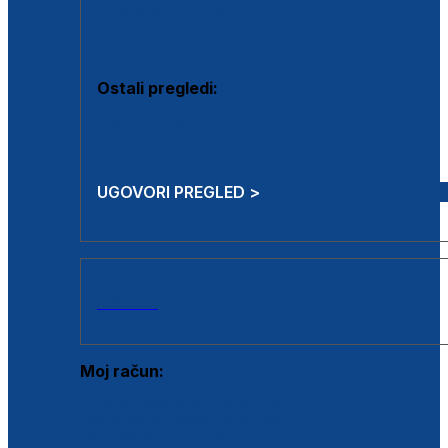
Estetska kirurgija i mali operativni zahvati
Aplikacija botoxa
Ostali pregledi:
Medicina rada
Sistematski pregled
UGOVORI PREGLED >
AKCIJE
Moj račun:
Prijava postojećeg korisnika
Registracija novog korisnika
Zaboravljena lozinka