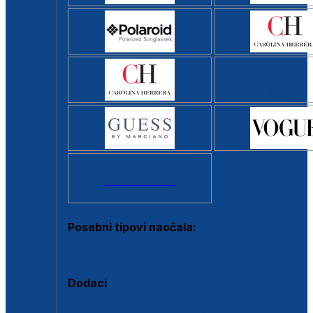
Svi brendovi >
Posebni tipovi naočala:
Okviri s clip-on dodatkom
Dodaci
Dodaci za dioptrijske naočale