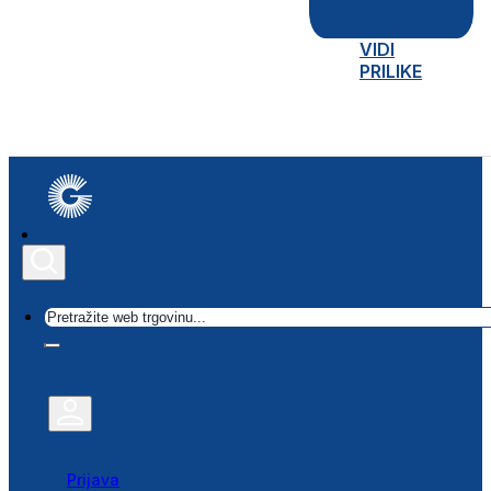
VIDI
PRILIKE
Traži
Prijava