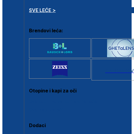
SVE LEĆE >
Brendovi leća:
SVI BRANDOV
Otopine i kapi za oči
Sve otopine za kontaktne leće
Sve kapi za oči
Dodaci