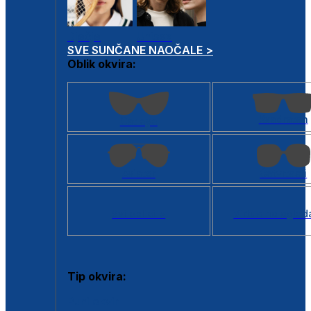
Dječje
Unisex
SVE SUNČANE NAOČALE >
Oblik okvira:
Kvadratan
Cat eye
Aviator
Četvrtasti
Svi oblici >
Virtualno ogled
Tip okvira:
Puni okvir