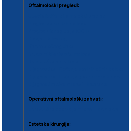
Oftalmološki pregledi:
Specijalistički oftalmološki pregled
Pregled za kontaktne leće
Pregled vidnog polja (OCT)
Dječja oftalmologija
Kontrola očnog tlaka
Drugo mišljenje oftalmologa
Retinološka ambulanta
Dijagnostika i liječenje upalnih očnih bolesti
Dijagnostika i liječenje glaukomske bolesti
Dijagnostika sive mrene ili katarakte
Operativni oftalmološki zahvati:
Ultrazvučna operacija mrene ili katarakta
Estetska kirurgija: