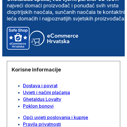
najveći domaći proizvođač i ponuđač svih vrsta
dioptrijskih naočala, sunčanih naočala te kontaktni
leća domaćih i najpoznatijih svjetskih proizvođača.
Korisne informacije
Dostava i povrat
Uvjeti i načini plaćanja
Ghetaldus Loyalty
Poklon bonovi
Opći uvjeti poslovanja i kupnje
Pravila privatnosti