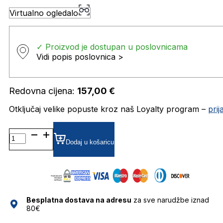
Virtualno ogledalo
✓ Proizvod je dostupan u poslovnicama
Vidi popis poslovnica >
Redovna cijena:
157,00
€
Otključaj velike popuste kroz naš Loyalty program –
pri
HU581146 DIOPTRIJSKI
OKVIRI
Dodaj u košaricu
HUMPHREY'S
količina
Besplatna dostava na adresu
za sve narudžbe iznad
80€