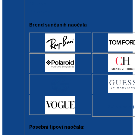
Clip-on
Poluokvir
Brend sunčanih naočala
Svi brendovi
Posebni tipovi naočala: