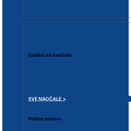
Dodaci za dioptrijske naočale
Poklon bonovi
DODACI
Dodaci za naočale:
Krpice za čišćenje
Kutijice za naočale
Sprejevi za čišćenje
Lančići za naočale
SVE NAOČALE >
Poklon bonovi
Poklon bonovi