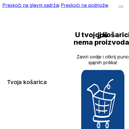
Preskoči na glavni sadržaj
Preskoči na podnožje
U tvojoj košarici još
nema proizvoda
Zaviri ovdje i otkrij puno
sjajnih prilika!
Tvoja košarica