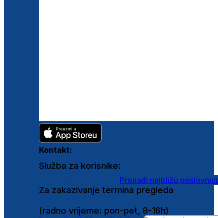
Kontakt:
Služba za korisnike:
shop@ghetaldus.hr
Pronađi najbližu poslovnic
Za zakazivanje termina pregleda
0800 222 025
(radno vrijeme: pon-pet, 8-16h)