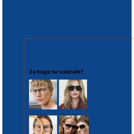
BESPLATNA KONTROLA SLUHA
Poslovnice
Proizvodi s loyalty popustima
Outlet
SUNČANE NAOČALE
Za koga su naočale?
Muške
Ženske