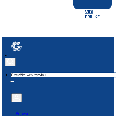
VIDI
PRILIKE
Traži
Prijava