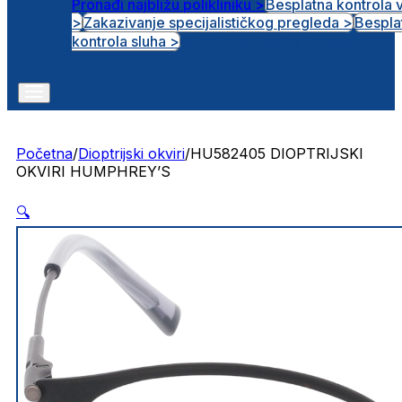
Pronađi najbližu polikliniku >
Besplatna kontrola 
>
Zakazivanje specijalističkog pregleda >
Bespla
Otvorena radna mjesta
kontrola sluha >
Početna
/
Dioptrijski okviri
/
HU582405 DIOPTRIJSKI
OKVIRI HUMPHREY’S
🔍