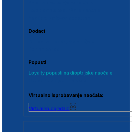
Polarizirane sunčane naočale
Fotokromatske sunčane naočale
Naočale s clip-on dodatkom
Dodaci
Dodaci za dioptrijske naočale
Poklon bonovi
Popusti
Loyalty popusti na dioptrijske naočale
Outlet dioptrijskih naočala
Virtualno isprobavanje naočala:
Virtualno ogledalo