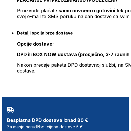
PLAĆANJE PRI PREUZIMANJU (POUZEĆEM)
Proizvode plaćate
samo novcem u gotovini
tek pr
svoj e-mail te SMS poruku na dan dostave sa svim 
Detalji opcija brze dostave
Opcije dostave:
DPD ili BOX NOW dostava (prosječno, 3-7 radnih
Nakon predaje paketa DPD dostavnoj službi, na SMS 
dostave.
Besplatna DPD dostava iznad 80 €
Za manje narudžbe, cijena dostave 5 €