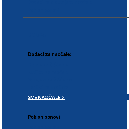
Dodaci za dioptrijske naočale
Poklon bonovi
DODACI
Dodaci za naočale:
Krpice za čišćenje
Kutijice za naočale
Sprejevi za čišćenje
Lančići za naočale
SVE NAOČALE >
Poklon bonovi
Poklon bonovi