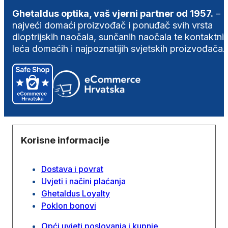
Ghetaldus optika, vaš vjerni partner od 1957.
–
najveći domaći proizvođač i ponuđač svih vrsta
dioptrijskih naočala, sunčanih naočala te kontaktni
leća domaćih i najpoznatijih svjetskih proizvođača.
Korisne informacije
Dostava i povrat
Uvjeti i načini plaćanja
Ghetaldus Loyalty
Poklon bonovi
Opći uvjeti poslovanja i kupnje