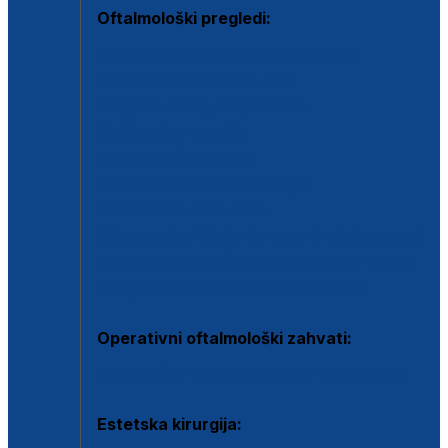
Oftalmološki pregledi:
Specijalistički oftalmološki pregled
Pregled za kontaktne leće
Pregled vidnog polja (OCT)
Dječja oftalmologija
Kontrola očnog tlaka
Drugo mišljenje oftalmologa
Retinološka ambulanta
Dijagnostika i liječenje upalnih očnih bolesti
Dijagnostika i liječenje glaukomske bolesti
Dijagnostika sive mrene ili katarakte
Operativni oftalmološki zahvati:
Ultrazvučna operacija mrene ili katarakta
Estetska kirurgija: