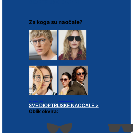
DIOPTRIJSKI OKVIRI
Za koga su naočale?
Muške
Ženske
Dječje
Unisex
SVE DIOPTRIJSKE NAOČALE >
Oblik okvira: