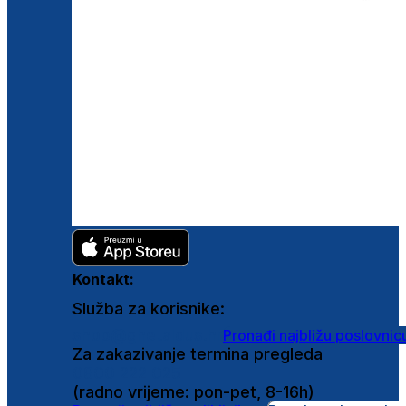
Kontakt:
Služba za korisnike:
shop@ghetaldus.hr
Pronađi najbližu poslovnic
Za zakazivanje termina pregleda
0800 222 025
(radno vrijeme: pon-pet, 8-16h)