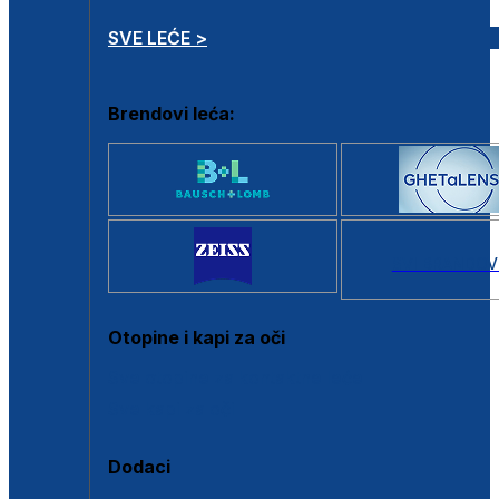
SVE LEĆE >
Brendovi leća:
SVI BRANDOV
Otopine i kapi za oči
Sve otopine za kontaktne leće
Sve kapi za oči
Dodaci