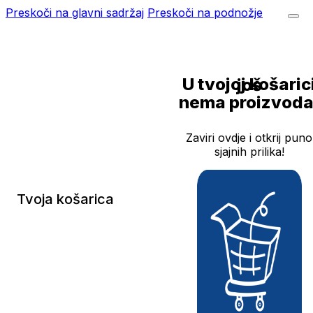
Preskoči na glavni sadržaj
Preskoči na podnožje
U tvojoj košarici još
nema proizvoda
Zaviri ovdje i otkrij puno
sjajnih prilika!
Tvoja košarica