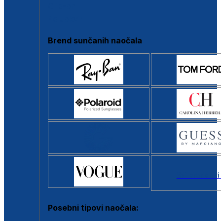
Clip-on
Poluokvir
Brend sunčanih naočala
Svi brendovi
Posebni tipovi naočala: