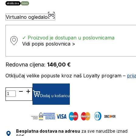
ekskluziva
novo
Virtualno ogledalo
✓ Proizvod je dostupan u poslovnicama
Vidi popis poslovnica >
Redovna cijena:
146,00
€
Otključaj velike popuste kroz naš Loyalty program –
pri
HU582405 DIOPTRIJSKI
OKVIRI
Dodaj u košaricu
HUMPHREY'S
količina
Besplatna dostava na adresu
za sve narudžbe iznad