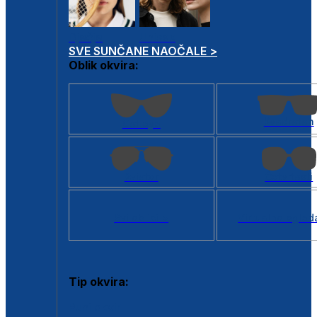
Dječje
Unisex
SVE SUNČANE NAOČALE >
Oblik okvira:
Kvadratan
Cat eye
Aviator
Četvrtasti
Svi oblici >
Virtualno ogled
Tip okvira:
Puni okvir