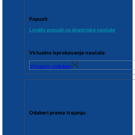
Poklon bonovi
Popusti
Loyalty popusti na dioptrijske naočale
Outlet dioptrijskih naočala
Virtualno isprobavanje naočala:
Virtualno ogledalo
KONTAKTNE LEĆE I OTOPINE
Odaberi prema trajanju:
Jednodnevne leće
Mjesečne leće