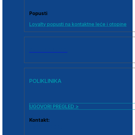
Popusti
Loyalty popusti na kontaktne leće i otopine
SVI PROIZVODI
POLIKLINIKA
UGOVORI PREGLED >
Kontakt:
0800 222 025