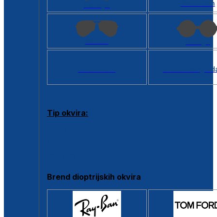
Kvadratan
Cat eye
Aviator
Okrugli
Svi oblici >
Virtualno ogled
Tip okvira:
Puni okvir
Clip-on
Poluokvir
Brend dioptrijskih okvira