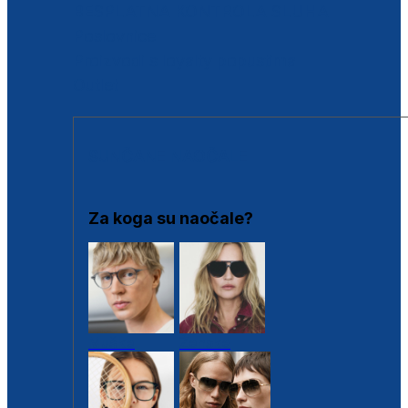
BESPLATNA KONTROLA SLUHA
Poslovnice
Proizvodi s loyalty popustima
Outlet
SUNČANE NAOČALE
Za koga su naočale?
Muške
Ženske