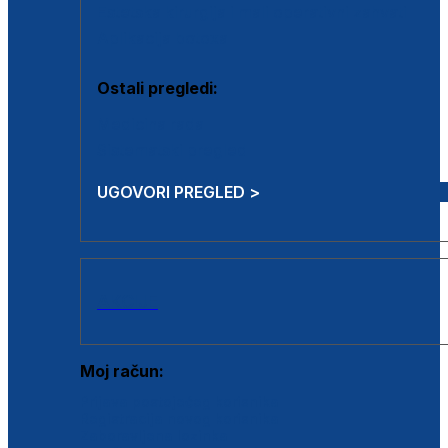
Estetska kirurgija i mali operativni zahvati
Aplikacija botoxa
Ostali pregledi:
Medicina rada
Sistematski pregled
UGOVORI PREGLED >
AKCIJE
Moj račun:
Prijava postojećeg korisnika
Registracija novog korisnika
Zaboravljena lozinka