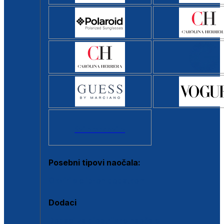
Svi brendovi >
Posebni tipovi naočala:
Okviri s clip-on dodatkom
Dodaci
Dodaci za dioptrijske naočale