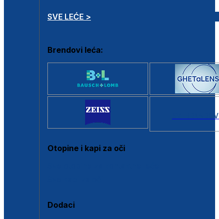
SVE LEĆE >
Brendovi leća:
SVI BRANDOV
Otopine i kapi za oči
Sve otopine za kontaktne leće
Sve kapi za oči
Dodaci