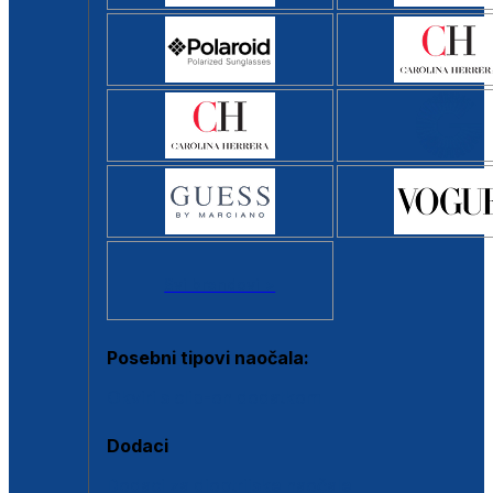
Svi brendovi >
Posebni tipovi naočala:
Okviri s clip-on dodatkom
Dodaci
Dodaci za dioptrijske naočale