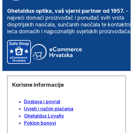
Ghetaldus optika, vaš vjerni partner od 1957.
–
najveći domaći proizvođač i ponuđač svih vrsta
dioptrijskih naočala, sunčanih naočala te kontaktni
leća domaćih i najpoznatijih svjetskih proizvođača.
Korisne informacije
Dostava i povrat
Uvjeti i načini plaćanja
Ghetaldus Loyalty
Poklon bonovi