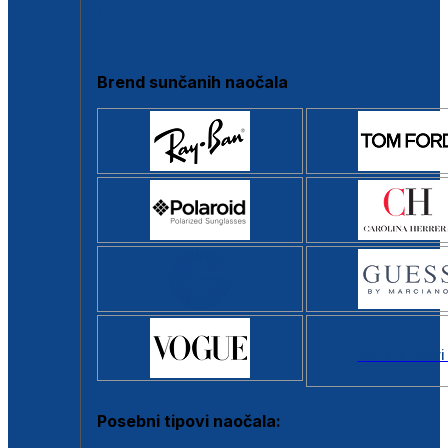
Clip-on
Poluokvir
Brend sunčanih naočala
Svi brendovi
Posebni tipovi naočala: