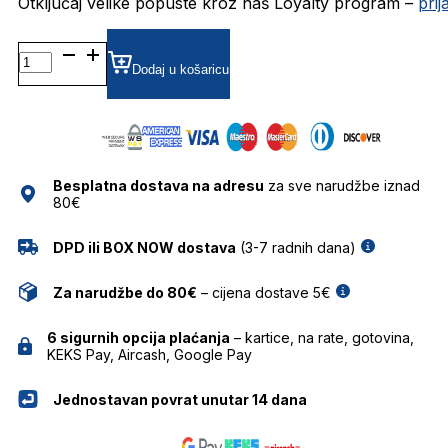
Otključaj velike popuste kroz naš Loyalty program –
pri
JIMSONNY/S SUNČANE
NAOČALE
Dodaj u košaricu
JIMMY
CHOO
količina
Besplatna dostava na adresu
za sve narudžbe iznad
80€
DPD ili BOX NOW dostava
(3-7 radnih dana)
Za narudžbe do 80€
– cijena dostave 5€
6 sigurnih opcija plaćanja
– kartice, na rate, gotovina,
KEKS Pay, Aircash, Google Pay
Jednostavan povrat unutar 14 dana