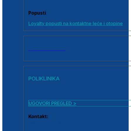
Popusti
Loyalty popusti na kontaktne leće i otopine
SVI PROIZVODI
POLIKLINIKA
UGOVORI PREGLED >
Kontakt:
0800 222 025