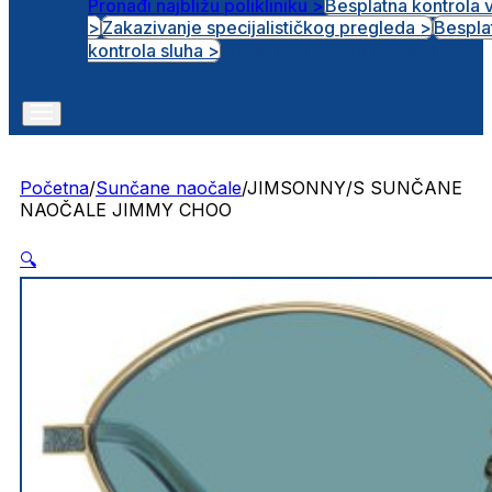
Pronađi najbližu polikliniku >
Besplatna kontrola 
>
Zakazivanje specijalističkog pregleda >
Bespla
Otvorena radna mjesta
kontrola sluha >
Početna
/
Sunčane naočale
/
JIMSONNY/S SUNČANE
NAOČALE JIMMY CHOO
🔍