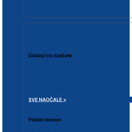
Dodaci za dioptrijske naočale
Poklon bonovi
DODACI
Dodaci za naočale:
Krpice za čišćenje
Kutijice za naočale
Sprejevi za čišćenje
Lančići za naočale
SVE NAOČALE >
Poklon bonovi
Poklon bonovi