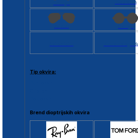
Kvadratan
Cat eye
Aviator
Okrugli
Svi oblici >
Virtualno ogled
Tip okvira:
Puni okvir
Clip-on
Poluokvir
Brend dioptrijskih okvira