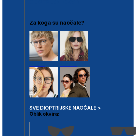
DIOPTRIJSKI OKVIRI
Za koga su naočale?
Muške
Ženske
Dječje
Unisex
SVE DIOPTRIJSKE NAOČALE >
Oblik okvira: