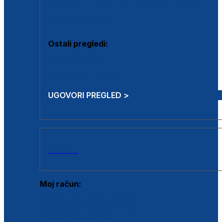
Estetska kirurgija i mali operativni zahvati
Aplikacija botoxa
Ostali pregledi:
Medicina rada
Sistematski pregled
UGOVORI PREGLED >
AKCIJE
Moj račun:
Prijava postojećeg korisnika
Registracija novog korisnika
Zaboravljena lozinka