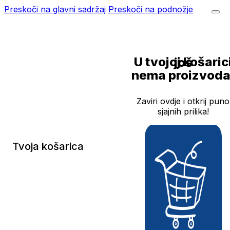
Preskoči na glavni sadržaj
Preskoči na podnožje
U tvojoj košarici još
nema proizvoda
Zaviri ovdje i otkrij puno
sjajnih prilika!
Tvoja košarica