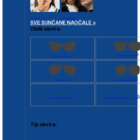
Dječje
Unisex
SVE SUNČANE NAOČALE >
Oblik okvira:
Kvadratan
Cat eye
Aviator
Četvrtasti
Svi oblici >
Virtualno ogled
Tip okvira:
Puni okvir