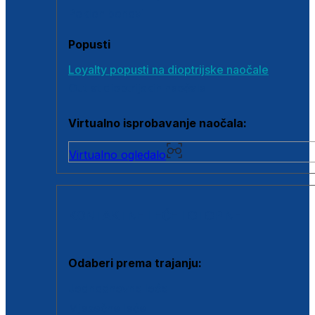
Poklon bonovi
Popusti
Loyalty popusti na dioptrijske naočale
Outlet dioptrijskih naočala
Virtualno isprobavanje naočala:
Virtualno ogledalo
KONTAKTNE LEĆE I OTOPINE
Odaberi prema trajanju:
Jednodnevne leće
Mjesečne leće