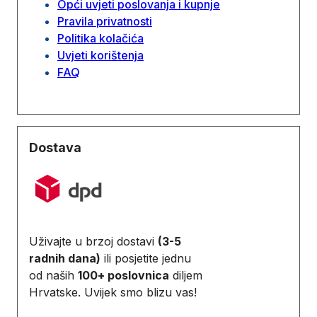
Opći uvjeti poslovanja i kupnje
Pravila privatnosti
Politika kolačića
Uvjeti korištenja
FAQ
Dostava
Uživajte u brzoj dostavi
(3-5
radnih dana)
ili posjetite jednu
od naših
100+ poslovnica
diljem
Hrvatske. Uvijek smo blizu vas!