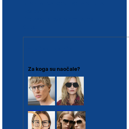
BESPLATNA KONTROLA SLUHA
Poslovnice
Proizvodi s loyalty popustima
Outlet
SUNČANE NAOČALE
Za koga su naočale?
Muške
Ženske