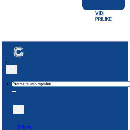
VIDI
PRILIKE
Traži
Prijava