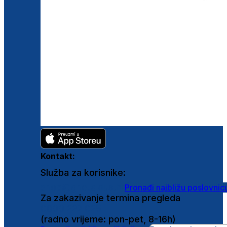
Kontakt:
Služba za korisnike:
shop@ghetaldus.hr
Pronađi najbližu poslovnic
Za zakazivanje termina pregleda
0800 222 025
(radno vrijeme: pon-pet, 8-16h)