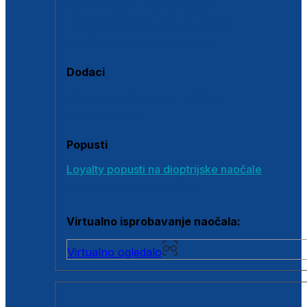
Polarizirane sunčane naočale
Fotokromatske sunčane naočale
Naočale s clip-on dodatkom
Dodaci
Dodaci za dioptrijske naočale
Poklon bonovi
Popusti
Loyalty popusti na dioptrijske naočale
Outlet dioptrijskih naočala
Virtualno isprobavanje naočala:
Virtualno ogledalo