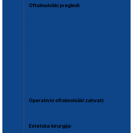
Oftalmološki pregledi:
Specijalistički oftalmološki pregled
Pregled za kontaktne leće
Pregled vidnog polja (OCT)
Dječja oftalmologija
Kontrola očnog tlaka
Drugo mišljenje oftalmologa
Retinološka ambulanta
Dijagnostika i liječenje upalnih očnih bolesti
Dijagnostika i liječenje glaukomske bolesti
Dijagnostika sive mrene ili katarakte
Operativni oftalmološki zahvati:
Ultrazvučna operacija mrene ili katarakta
Estetska kirurgija: