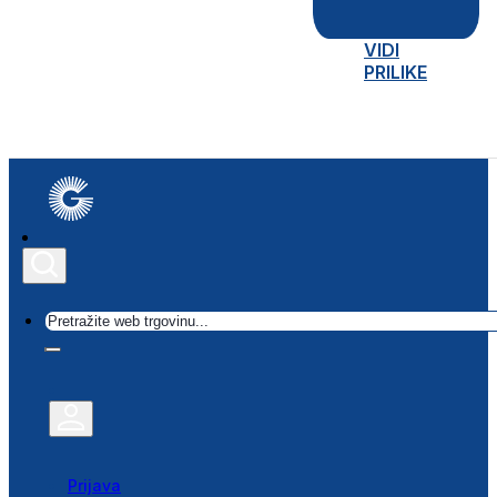
VIDI
PRILIKE
Traži
Prijava