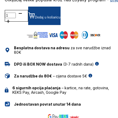
KALEOSEATENTON8 DIOPTRIJSKI
OKVIRI
Dodaj u košaricu
KALEOS
količina
Besplatna dostava na adresu
za sve narudžbe iznad
80€
DPD ili BOX NOW dostava
(3-7 radnih dana)
Za narudžbe do 80€
– cijena dostave 5€
6 sigurnih opcija plaćanja
– kartice, na rate, gotovina,
KEKS Pay, Aircash, Google Pay
Jednostavan povrat unutar 14 dana