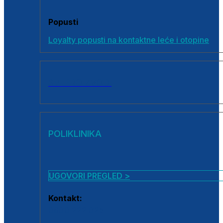
Popusti
Loyalty popusti na kontaktne leće i otopine
SVI PROIZVODI
POLIKLINIKA
UGOVORI PREGLED >
Kontakt:
0800 222 025