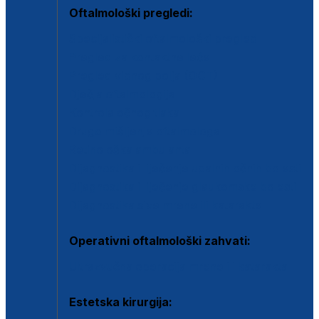
Oftalmološki pregledi:
Specijalistički oftalmološki pregled
Pregled za kontaktne leće
Pregled vidnog polja (OCT)
Dječja oftalmologija
Kontrola očnog tlaka
Drugo mišljenje oftalmologa
Retinološka ambulanta
Dijagnostika i liječenje upalnih očnih bolesti
Dijagnostika i liječenje glaukomske bolesti
Dijagnostika sive mrene ili katarakte
Operativni oftalmološki zahvati:
Ultrazvučna operacija mrene ili katarakta
Estetska kirurgija: