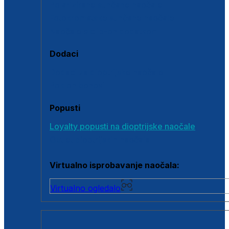
Polarizirane sunčane naočale
Fotokromatske sunčane naočale
Naočale s clip-on dodatkom
Dodaci
Dodaci za dioptrijske naočale
Poklon bonovi
Popusti
Loyalty popusti na dioptrijske naočale
Outlet dioptrijskih naočala
Virtualno isprobavanje naočala:
Virtualno ogledalo