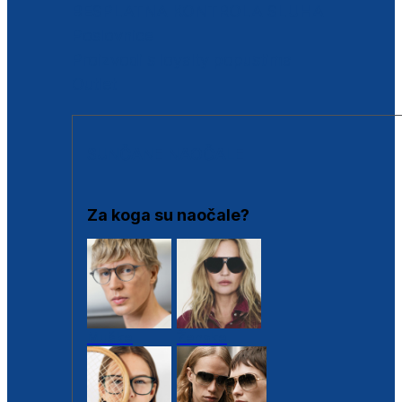
BESPLATNA KONTROLA SLUHA
Poslovnice
Proizvodi s loyalty popustima
Outlet
SUNČANE NAOČALE
Za koga su naočale?
Muške
Ženske