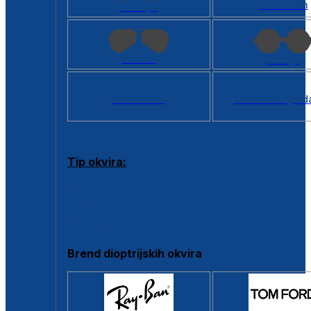
Kvadratan
Cat eye
Aviator
Okrugli
Svi oblici >
Virtualno ogled
Tip okvira:
Puni okvir
Clip-on
Poluokvir
Brend dioptrijskih okvira