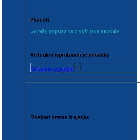
Poklon bonovi
Popusti
Loyalty popusti na dioptrijske naočale
Outlet dioptrijskih naočala
Virtualno isprobavanje naočala:
Virtualno ogledalo
KONTAKTNE LEĆE I OTOPINE
Odaberi prema trajanju:
Jednodnevne leće
Mjesečne leće