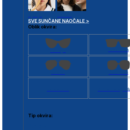
Dječje
Unisex
SVE SUNČANE NAOČALE >
Oblik okvira:
Kvadratan
Cat eye
Aviator
Četvrtasti
Svi oblici >
Virtualno ogled
Tip okvira:
Puni okvir