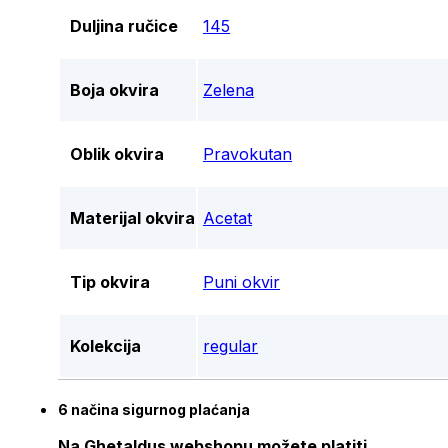
Duljina ručice
145
Boja okvira
Zelena
Oblik okvira
Pravokutan
Materijal okvira
Acetat
Tip okvira
Puni okvir
Kolekcija
regular
6 načina sigurnog plaćanja
Na Ghetaldus webshopu možete platiti