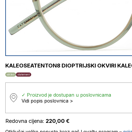
KALEOSEATENTON8 DIOPTRIJSKI OKVIRI KAL
održivo
statement
✓ Proizvod je dostupan u poslovnicama
Vidi popis poslovnica >
Redovna cijena:
220,00
€
Otključaj velike popuste kroz naš Loyalty program –
pri