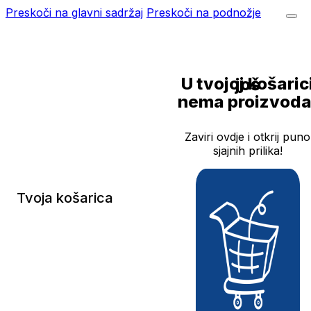
Preskoči na glavni sadržaj
Preskoči na podnožje
U tvojoj košarici još
nema proizvoda
Zaviri ovdje i otkrij puno
sjajnih prilika!
Tvoja košarica