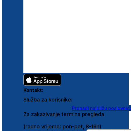
Kontakt:
Služba za korisnike:
shop@ghetaldus.hr
Pronađi najbližu poslovnic
Za zakazivanje termina pregleda
0800 222 025
(radno vrijeme: pon-pet, 8-16h)