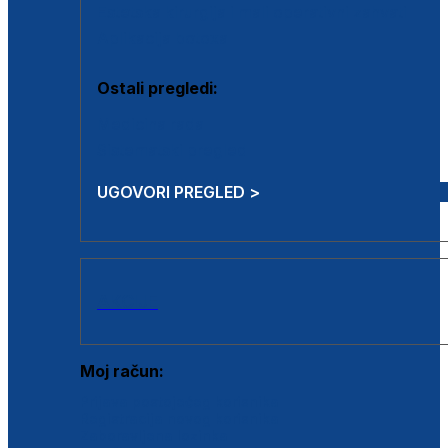
Estetska kirurgija i mali operativni zahvati
Aplikacija botoxa
Ostali pregledi:
Medicina rada
Sistematski pregled
UGOVORI PREGLED >
AKCIJE
Moj račun:
Prijava postojećeg korisnika
Registracija novog korisnika
Zaboravljena lozinka