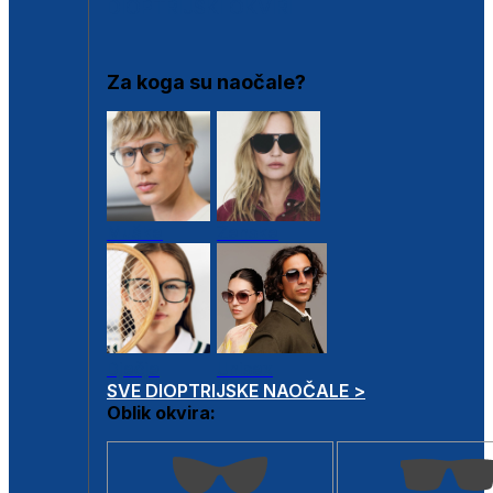
DIOPTRIJSKI OKVIRI
Za koga su naočale?
Muške
Ženske
Dječje
Unisex
SVE DIOPTRIJSKE NAOČALE >
Oblik okvira: