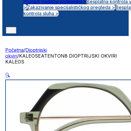
Pronađi najbližu polikliniku >
Besplatna kontrola 
>
Zakazivanje specijalističkog pregleda >
Bespla
Otvorena radna mjesta
kontrola sluha >
Početna
/
Dioptrijski
okviri
/
KALEOSEATENTON8 DIOPTRIJSKI OKVIRI
KALEOS
🔍