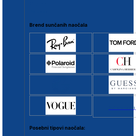
Clip-on
Poluokvir
Brend sunčanih naočala
Svi brendovi
Posebni tipovi naočala: