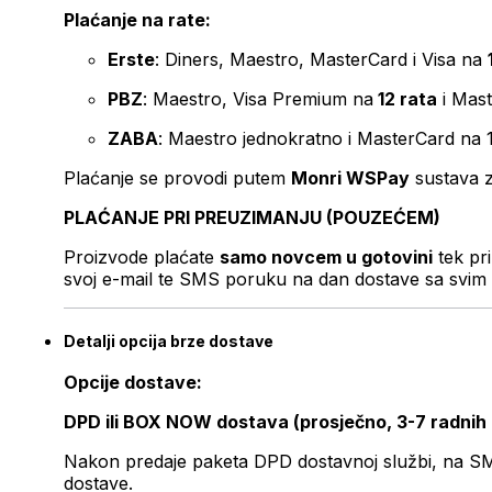
Plaćanje na rate:
Erste
: Diners, Maestro, MasterCard i Visa na
PBZ
: Maestro, Visa Premium na
12 rata
i Mas
ZABA
: Maestro jednokratno i MasterCard na 
Plaćanje se provodi putem
Monri WSPay
sustava z
PLAĆANJE PRI PREUZIMANJU (POUZEĆEM)
Proizvode plaćate
samo novcem u gotovini
tek pr
svoj e-mail te SMS poruku na dan dostave sa svim 
Detalji opcija brze dostave
Opcije dostave:
DPD ili BOX NOW dostava (prosječno, 3-7 radnih
Nakon predaje paketa DPD dostavnoj službi, na SMS 
dostave.