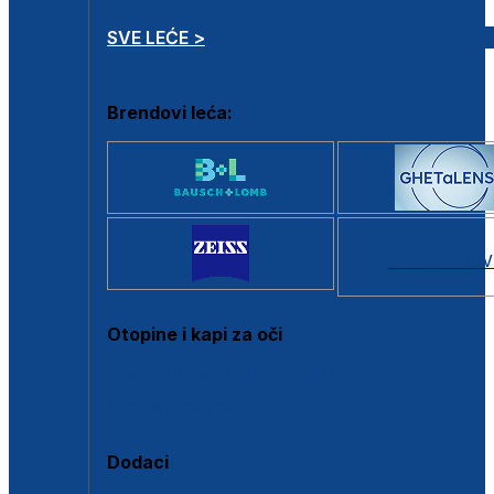
SVE LEĆE >
Brendovi leća:
SVI BRANDOV
Otopine i kapi za oči
Sve otopine za kontaktne leće
Sve kapi za oči
Dodaci