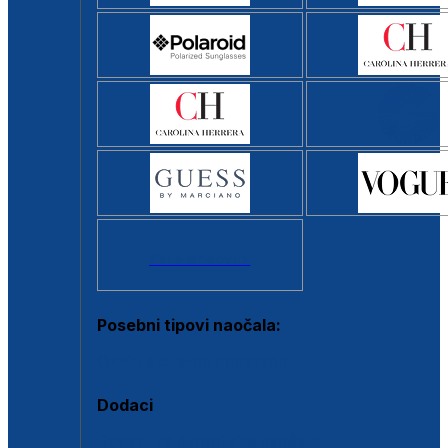
Svi brendovi >
Posebni tipovi naočala:
Okviri s clip-on dodatkom
Dodaci
Dodaci za dioptrijske naočale