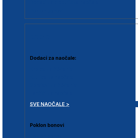
Dodaci za dioptrijske naočale
Poklon bonovi
DODACI
Dodaci za naočale:
Krpice za čišćenje
Kutijice za naočale
Sprejevi za čišćenje
Lančići za naočale
SVE NAOČALE >
Poklon bonovi
Poklon bonovi