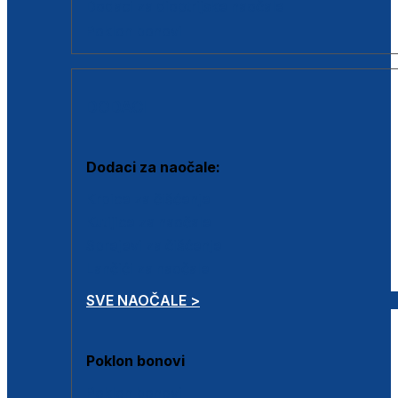
Dodaci za dioptrijske naočale
Poklon bonovi
DODACI
Dodaci za naočale:
Krpice za čišćenje
Kutijice za naočale
Sprejevi za čišćenje
Lančići za naočale
SVE NAOČALE >
Poklon bonovi
Poklon bonovi