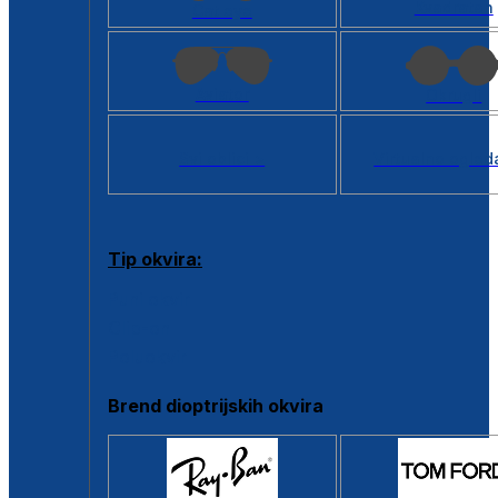
Kvadratan
Cat eye
Aviator
Okrugli
Svi oblici >
Virtualno ogled
Tip okvira:
Puni okvir
Clip-on
Poluokvir
Brend dioptrijskih okvira