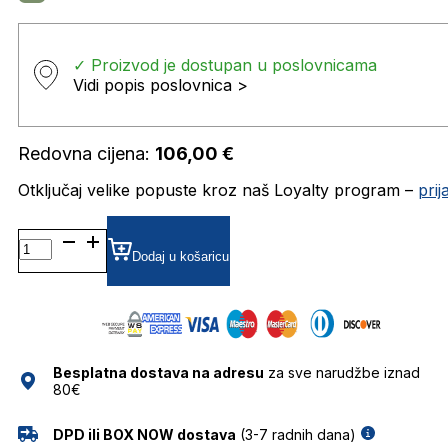
✓ Proizvod je dostupan u poslovnicama
Vidi popis poslovnica >
Redovna cijena:
106,00
€
Otključaj velike popuste kroz naš Loyalty program –
pri
LEIPARCCORTES02 DIOPTRIJSKI
OKVIRI
Dodaj u košaricu
LE
PARC
količina
Besplatna dostava na adresu
za sve narudžbe iznad
80€
DPD ili BOX NOW dostava
(3-7 radnih dana)