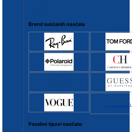
Clip-on
Poluokvir
Brend sunčanih naočala
Svi brendovi
Posebni tipovi naočala: