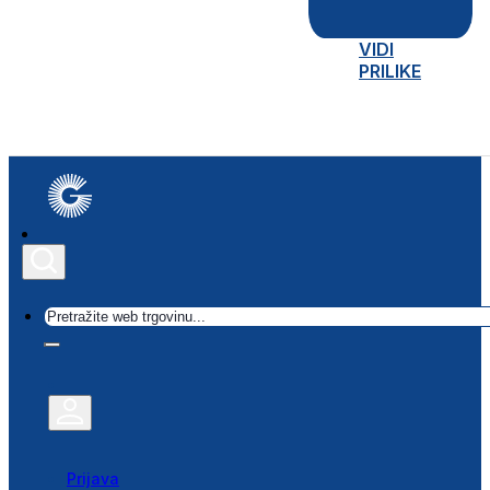
VIDI
PRILIKE
Traži
Prijava