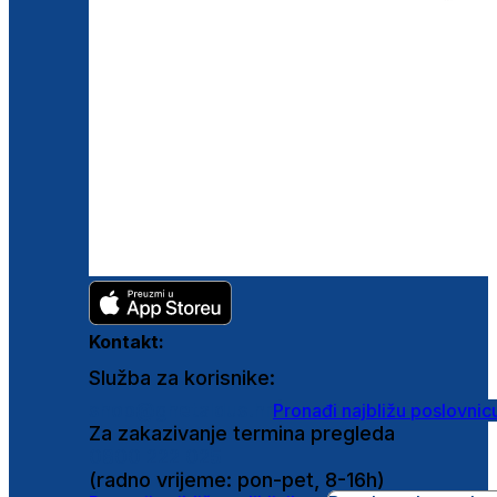
Kontakt:
Služba za korisnike:
shop@ghetaldus.hr
Pronađi najbližu poslovnic
Za zakazivanje termina pregleda
0800 222 025
(radno vrijeme: pon-pet, 8-16h)