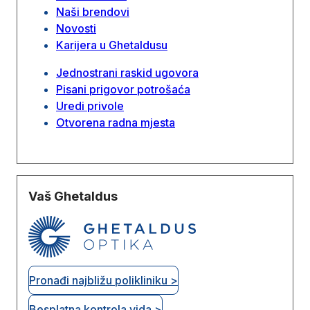
Naši brendovi
Novosti
Karijera u Ghetaldusu
Jednostrani raskid ugovora
Pisani prigovor potrošaća
Uredi privole
Otvorena radna mjesta
Vaš Ghetaldus
Pronađi najbližu polikliniku >
Besplatna kontrola vida >