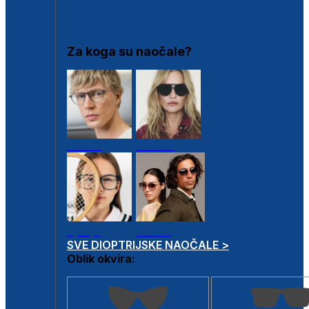
DIOPTRIJSKI OKVIRI
Za koga su naočale?
Muške
Ženske
Dječje
Unisex
SVE DIOPTRIJSKE NAOČALE >
Oblik okvira: