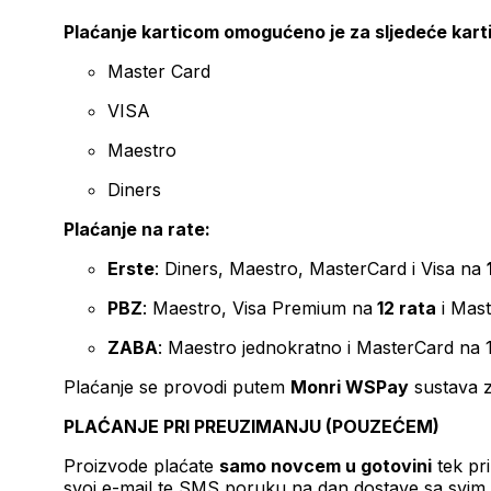
Plaćanje karticom omogućeno je za sljedeće kart
Master Card
VISA
Maestro
Diners
Plaćanje na rate:
Erste
: Diners, Maestro, MasterCard i Visa na
PBZ
: Maestro, Visa Premium na
12 rata
i Mas
ZABA
: Maestro jednokratno i MasterCard na 
Plaćanje se provodi putem
Monri WSPay
sustava z
PLAĆANJE PRI PREUZIMANJU (POUZEĆEM)
Proizvode plaćate
samo novcem u gotovini
tek pr
svoj e-mail te SMS poruku na dan dostave sa svim 