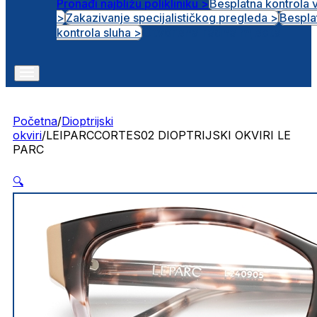
Pronađi najbližu polikliniku >
Besplatna kontrola 
>
Zakazivanje specijalističkog pregleda >
Bespla
Otvorena radna mjesta
kontrola sluha >
Početna
/
Dioptrijski
okviri
/
LEIPARCCORTES02 DIOPTRIJSKI OKVIRI LE
PARC
🔍