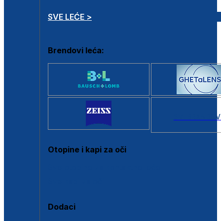
SVE LEĆE >
Brendovi leća:
SVI BRANDOV
Otopine i kapi za oči
Sve otopine za kontaktne leće
Sve kapi za oči
Dodaci