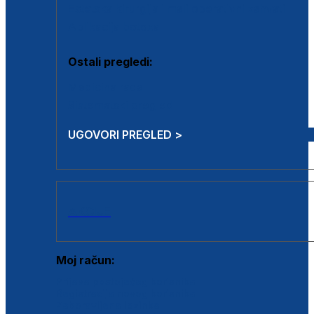
Estetska kirurgija i mali operativni zahvati
Aplikacija botoxa
Ostali pregledi:
Medicina rada
Sistematski pregled
UGOVORI PREGLED >
AKCIJE
Moj račun:
Prijava postojećeg korisnika
Registracija novog korisnika
Zaboravljena lozinka