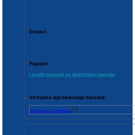
Polarizirane sunčane naočale
Fotokromatske sunčane naočale
Naočale s clip-on dodatkom
Dodaci
Dodaci za dioptrijske naočale
Poklon bonovi
Popusti
Loyalty popusti na dioptrijske naočale
Outlet dioptrijskih naočala
Virtualno isprobavanje naočala:
Virtualno ogledalo