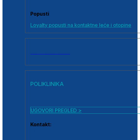
Popusti
Loyalty popusti na kontaktne leće i otopine
SVI PROIZVODI
POLIKLINIKA
UGOVORI PREGLED >
Kontakt:
0800 222 025