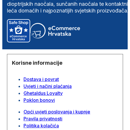
dioptrijskih naočala, sunčanih naočala te kontaktni
leća domaćih i najpoznatijih svjetskih proizvođača.
Korisne informacije
Dostava i povrat
Uvjeti i načini plaćanja
Ghetaldus Loyalty
Poklon bonovi
Opći uvjeti poslovanja i kupnje
Pravila privatnosti
Politika kolačića