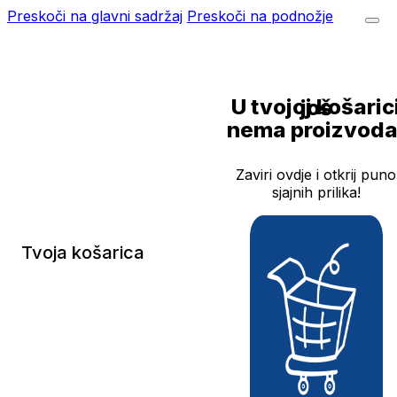
Preskoči na glavni sadržaj
Preskoči na podnožje
U tvojoj košarici još
nema proizvoda
Zaviri ovdje i otkrij puno
sjajnih prilika!
Tvoja košarica