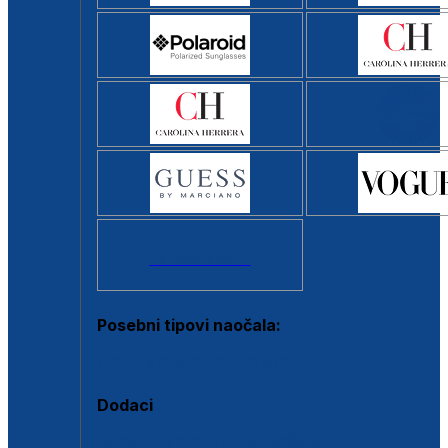
Svi brendovi >
Posebni tipovi naočala:
Okviri s clip-on dodatkom
Dodaci
Dodaci za dioptrijske naočale