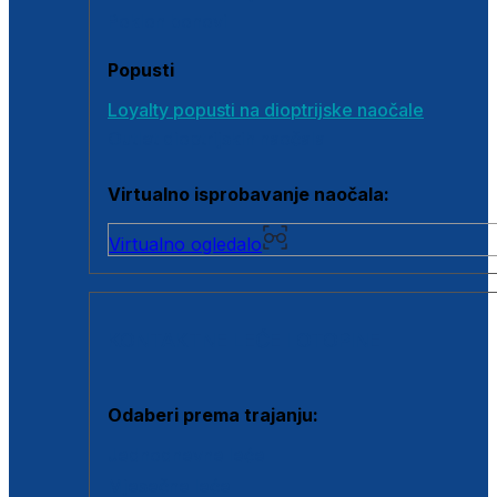
Poklon bonovi
Popusti
Loyalty popusti na dioptrijske naočale
Outlet dioptrijskih naočala
Virtualno isprobavanje naočala:
Virtualno ogledalo
KONTAKTNE LEĆE I OTOPINE
Odaberi prema trajanju:
Jednodnevne leće
Mjesečne leće