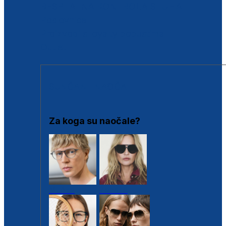
BESPLATNA KONTROLA SLUHA
Poslovnice
Proizvodi s loyalty popustima
Outlet
SUNČANE NAOČALE
Za koga su naočale?
Muške
Ženske