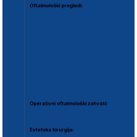
Oftalmološki pregledi:
Specijalistički oftalmološki pregled
Pregled za kontaktne leće
Pregled vidnog polja (OCT)
Dječja oftalmologija
Kontrola očnog tlaka
Drugo mišljenje oftalmologa
Retinološka ambulanta
Dijagnostika i liječenje upalnih očnih bolesti
Dijagnostika i liječenje glaukomske bolesti
Dijagnostika sive mrene ili katarakte
Operativni oftalmološki zahvati:
Ultrazvučna operacija mrene ili katarakta
Estetska kirurgija: