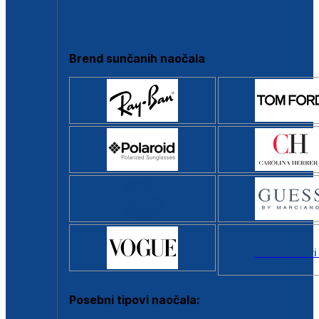
Clip-on
Poluokvir
Brend sunčanih naočala
Svi brendovi
Posebni tipovi naočala: