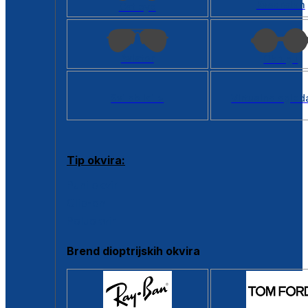
Kvadratan
Cat eye
Aviator
Okrugli
Svi oblici >
Virtualno ogled
Tip okvira:
Puni okvir
Clip-on
Poluokvir
Brend dioptrijskih okvira