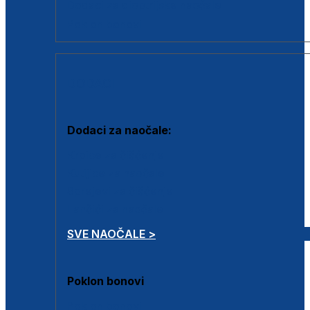
Dodaci za dioptrijske naočale
Poklon bonovi
DODACI
Dodaci za naočale:
Krpice za čišćenje
Kutijice za naočale
Sprejevi za čišćenje
Lančići za naočale
SVE NAOČALE >
Poklon bonovi
Poklon bonovi