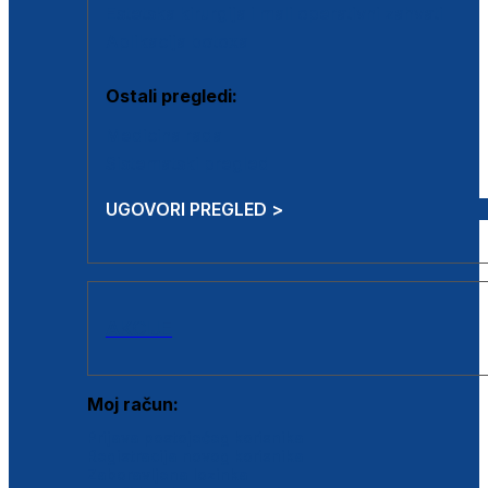
Estetska kirurgija i mali operativni zahvati
Aplikacija botoxa
Ostali pregledi:
Medicina rada
Sistematski pregled
UGOVORI PREGLED >
AKCIJE
Moj račun:
Prijava postojećeg korisnika
Registracija novog korisnika
Zaboravljena lozinka