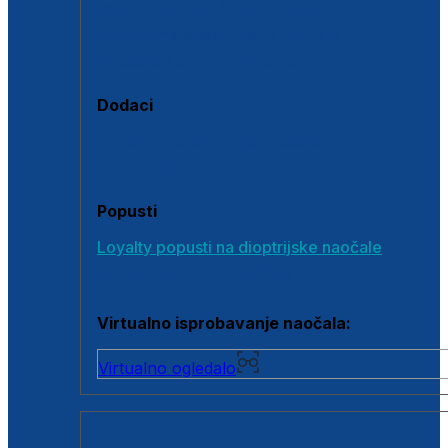
Polarizirane sunčane naočale
Fotokromatske sunčane naočale
Naočale s clip-on dodatkom
Dodaci
Dodaci za dioptrijske naočale
Poklon bonovi
Popusti
Loyalty popusti na dioptrijske naočale
Outlet dioptrijskih naočala
Virtualno isprobavanje naočala:
Virtualno ogledalo