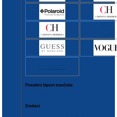
Svi brendovi >
Posebni tipovi naočala:
Okviri s clip-on dodatkom
Dodaci
Dodaci za dioptrijske naočale