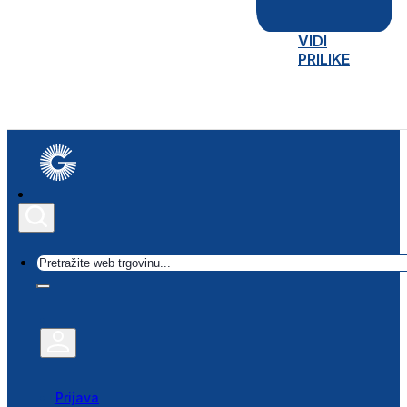
VIDI
PRILIKE
Traži
Prijava