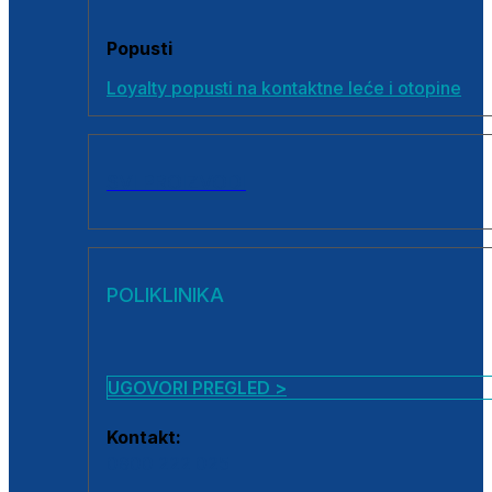
Popusti
Loyalty popusti na kontaktne leće i otopine
SVI PROIZVODI
POLIKLINIKA
UGOVORI PREGLED >
Kontakt:
0800 222 025