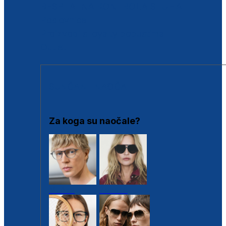
BESPLATNA KONTROLA SLUHA
Poslovnice
Proizvodi s loyalty popustima
Outlet
SUNČANE NAOČALE
Za koga su naočale?
Muške
Ženske