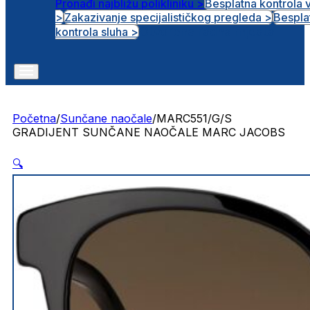
Pronađi najbližu polikliniku >
Besplatna kontrola 
>
Zakazivanje specijalističkog pregleda >
Bespla
Otvorena radna mjesta
kontrola sluha >
Početna
/
Sunčane naočale
/
MARC551/G/S
GRADIJENT SUNČANE NAOČALE MARC JACOBS
🔍