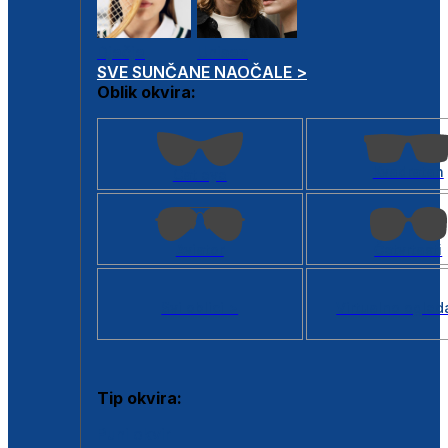
Dječje
Unisex
SVE SUNČANE NAOČALE >
Oblik okvira:
Kvadratan
Cat eye
Aviator
Četvrtasti
Svi oblici >
Virtualno ogled
Tip okvira:
Puni okvir