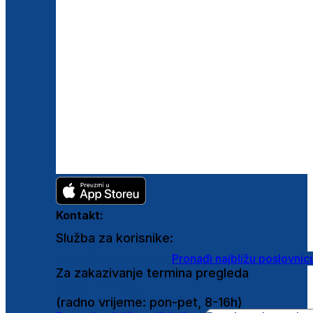
Kontakt:
Služba za korisnike:
shop@ghetaldus.hr
Pronađi najbližu poslovnic
Za zakazivanje termina pregleda
0800 222 025
(radno vrijeme: pon-pet, 8-16h)