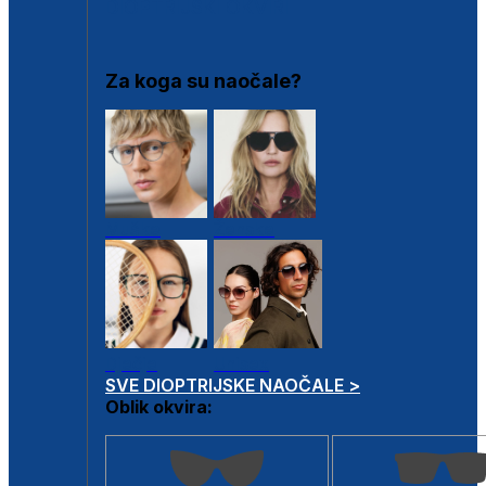
DIOPTRIJSKI OKVIRI
Za koga su naočale?
Muške
Ženske
Dječje
Unisex
SVE DIOPTRIJSKE NAOČALE >
Oblik okvira: