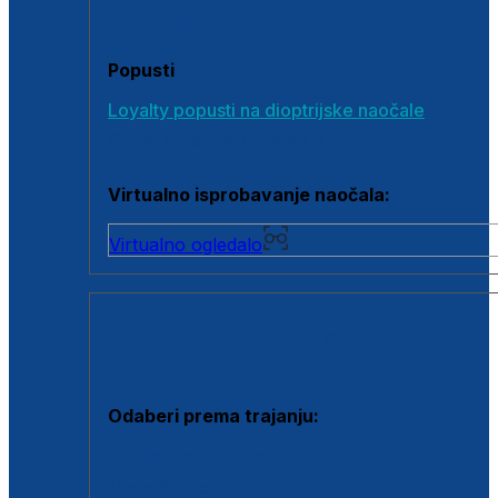
Poklon bonovi
Popusti
Loyalty popusti na dioptrijske naočale
Outlet dioptrijskih naočala
Virtualno isprobavanje naočala:
Virtualno ogledalo
KONTAKTNE LEĆE I OTOPINE
Odaberi prema trajanju:
Jednodnevne leće
Mjesečne leće