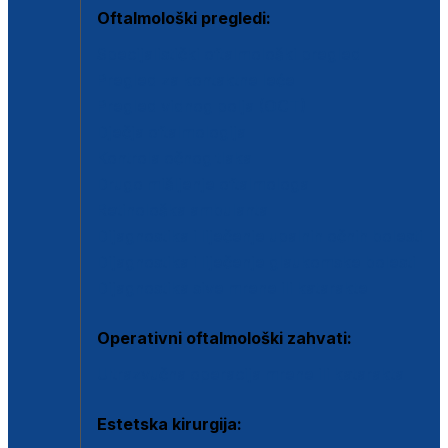
Oftalmološki pregledi:
Specijalistički oftalmološki pregled
Pregled za kontaktne leće
Pregled vidnog polja (OCT)
Dječja oftalmologija
Kontrola očnog tlaka
Drugo mišljenje oftalmologa
Retinološka ambulanta
Dijagnostika i liječenje upalnih očnih bolesti
Dijagnostika i liječenje glaukomske bolesti
Dijagnostika sive mrene ili katarakte
Operativni oftalmološki zahvati:
Ultrazvučna operacija mrene ili katarakta
Estetska kirurgija: