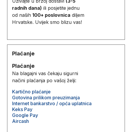
Uživajte u brzoj dostavi
(3-5
radnih dana)
ili posjetite jednu
od naših
100+ poslovnica
diljem
Hrvatske. Uvijek smo blizu vas!
Plaćanje
Plaćanje
Na blagajni vas čekaju sigurni
načini plaćanja po vašoj želji:
Kartično plaćanje
Gotovina prilikom preuzimanja
Internet bankarstvo / opća uplatnica
Keks Pay
Google Pay
Aircash