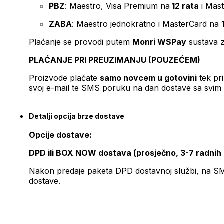
PBZ
: Maestro, Visa Premium na
12 rata
i Mas
ZABA
: Maestro jednokratno i MasterCard na 
Plaćanje se provodi putem
Monri WSPay
sustava z
PLAĆANJE PRI PREUZIMANJU (POUZEĆEM)
Proizvode plaćate
samo novcem u gotovini
tek pr
svoj e-mail te SMS poruku na dan dostave sa svim 
Detalji opcija brze dostave
Opcije dostave:
DPD ili BOX NOW dostava (prosječno, 3-7 radnih
Nakon predaje paketa DPD dostavnoj službi, na SMS 
dostave.