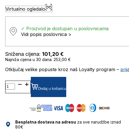
Virtualno ogledalo
✓ Proizvod je dostupan u poslovnicama
Vidi popis poslovnica >
Snižena cijena:
101,20
€
Najniža cijena u 30 dana: 253,00 €
Otključaj velike popuste kroz naš Loyalty program –
pri
MARC551/G/S
GRADIJENT SUNČANE
Dodaj u košaricu
NAOČALE
MARC
JACOBS
količina
Besplatna dostava na adresu
za sve narudžbe iznad
80€