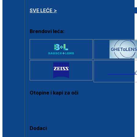
SVE LEĆE >
Brendovi leća:
SVI BRANDOV
Otopine i kapi za oči
Sve otopine za kontaktne leće
Sve kapi za oči
Dodaci