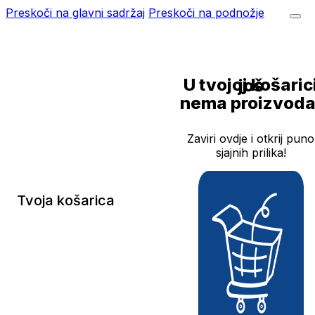
Preskoči na glavni sadržaj
Preskoči na podnožje
U tvojoj košarici još
nema proizvoda
Zaviri ovdje i otkrij puno
sjajnih prilika!
Tvoja košarica