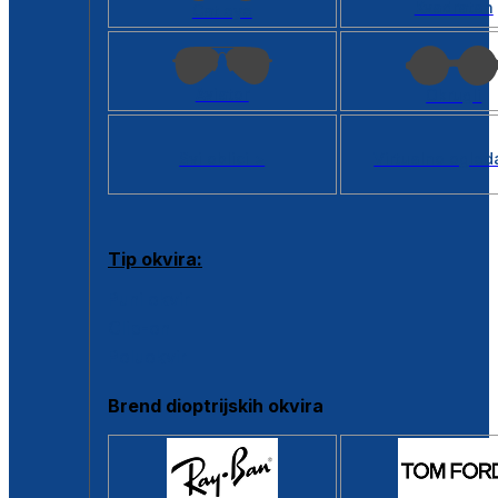
Kvadratan
Cat eye
Aviator
Okrugli
Svi oblici >
Virtualno ogled
Tip okvira:
Puni okvir
Clip-on
Poluokvir
Brend dioptrijskih okvira