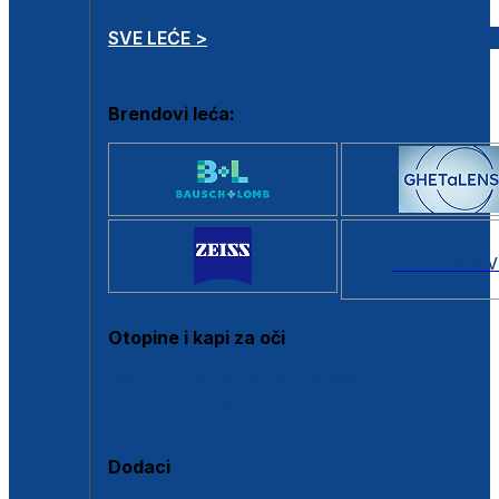
SVE LEĆE >
Brendovi leća:
SVI BRANDOV
Otopine i kapi za oči
Sve otopine za kontaktne leće
Sve kapi za oči
Dodaci