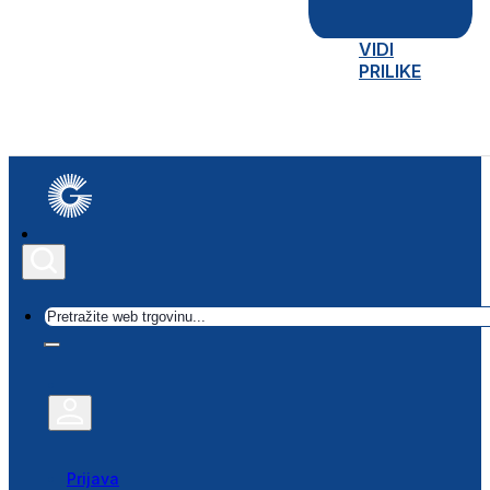
VIDI
PRILIKE
Traži
Prijava