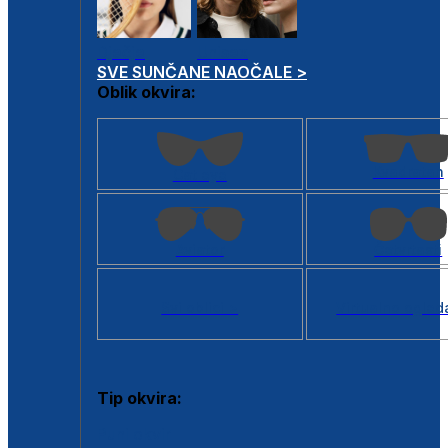
Dječje
Unisex
SVE SUNČANE NAOČALE >
Oblik okvira:
Kvadratan
Cat eye
Aviator
Četvrtasti
Svi oblici >
Virtualno ogled
Tip okvira:
Puni okvir