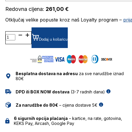
Redovna cijena:
261,00
€
Otključaj velike popuste kroz naš Loyalty program –
pri
MARC643 DIOPTRIJSKI
OKVIRI
Dodaj u košaricu
MARC
JACOBS
količina
Besplatna dostava na adresu
za sve narudžbe iznad
80€
DPD ili BOX NOW dostava
(3-7 radnih dana)
Za narudžbe do 80€
– cijena dostave 5€
6 sigurnih opcija plaćanja
– kartice, na rate, gotovina,
KEKS Pay, Aircash, Google Pay