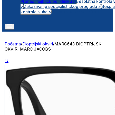
Pronađi najbližu polikliniku >
Besplatna kontrola 
>
Zakazivanje specijalističkog pregleda >
Bespla
Otvorena radna mjesta
kontrola sluha >
Početna
/
Dioptrijski okviri
/
MARC643 DIOPTRIJSKI
OKVIRI MARC JACOBS
🔍