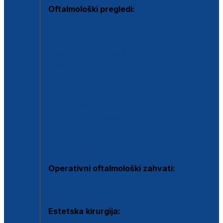
Oftalmološki pregledi:
Specijalistički oftalmološki pregled
Pregled za kontaktne leće
Pregled vidnog polja (OCT)
Dječja oftalmologija
Kontrola očnog tlaka
Drugo mišljenje oftalmologa
Retinološka ambulanta
Dijagnostika i liječenje upalnih očnih bolesti
Dijagnostika i liječenje glaukomske bolesti
Dijagnostika sive mrene ili katarakte
Operativni oftalmološki zahvati:
Ultrazvučna operacija mrene ili katarakta
Estetska kirurgija: