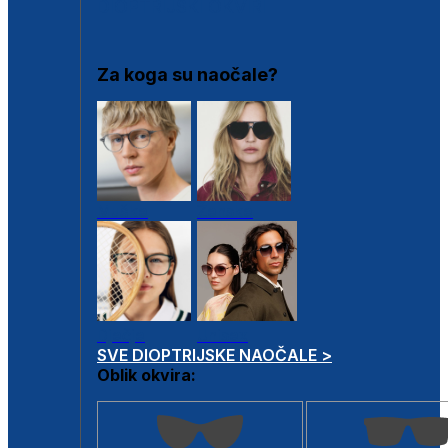
DIOPTRIJSKI OKVIRI
Za koga su naočale?
Muške
Ženske
Dječje
Unisex
SVE DIOPTRIJSKE NAOČALE >
Oblik okvira: