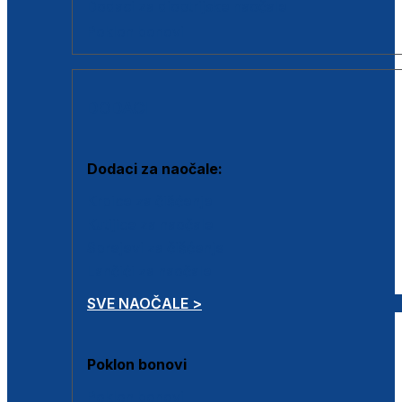
Dodaci za dioptrijske naočale
Poklon bonovi
DODACI
Dodaci za naočale:
Krpice za čišćenje
Kutijice za naočale
Sprejevi za čišćenje
Lančići za naočale
SVE NAOČALE >
Poklon bonovi
Poklon bonovi