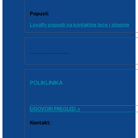
Popusti
Loyalty popusti na kontaktne leće i otopine
SVI PROIZVODI
POLIKLINIKA
UGOVORI PREGLED >
Kontakt:
0800 222 025