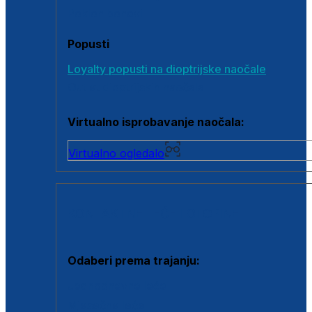
Poklon bonovi
Popusti
Loyalty popusti na dioptrijske naočale
Outlet dioptrijskih naočala
Virtualno isprobavanje naočala:
Virtualno ogledalo
KONTAKTNE LEĆE I OTOPINE
Odaberi prema trajanju:
Jednodnevne leće
Mjesečne leće