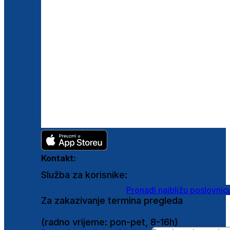
Kontakt:
Služba za korisnike:
shop@ghetaldus.hr
Pronađi najbližu poslovnic
Za zakazivanje termina pregleda
0800 222 025
(radno vrijeme: pon-pet, 8-16h)