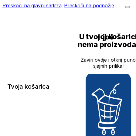
Preskoči na glavni sadržaj
Preskoči na podnožje
U tvojoj košarici još
nema proizvoda
Zaviri ovdje i otkrij puno
sjajnih prilika!
Tvoja košarica