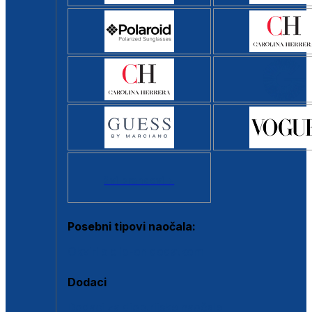
Svi brendovi >
Posebni tipovi naočala:
Okviri s clip-on dodatkom
Dodaci
Dodaci za dioptrijske naočale