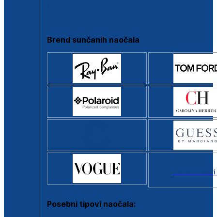
Clip-on
Poluokvir
Brend sunčanih naočala
Svi brendovi
Posebni tipovi naočala: