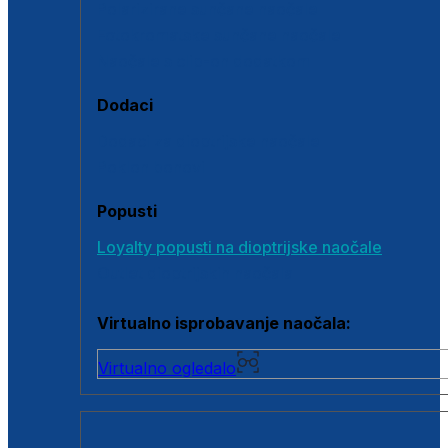
Polarizirane sunčane naočale
Fotokromatske sunčane naočale
Naočale s clip-on dodatkom
Dodaci
Dodaci za dioptrijske naočale
Poklon bonovi
Popusti
Loyalty popusti na dioptrijske naočale
Outlet dioptrijskih naočala
Virtualno isprobavanje naočala:
Virtualno ogledalo