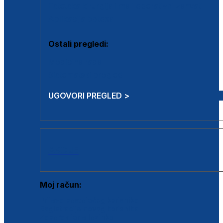
Estetska kirurgija i mali operativni zahvati
Aplikacija botoxa
Ostali pregledi:
Medicina rada
Sistematski pregled
UGOVORI PREGLED >
AKCIJE
Moj račun:
Prijava postojećeg korisnika
Registracija novog korisnika
Zaboravljena lozinka