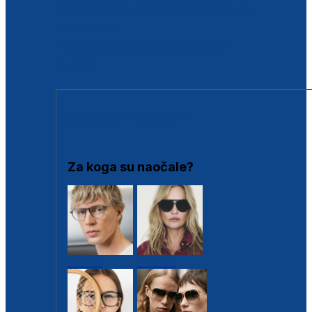
BESPLATNA KONTROLA SLUHA
Poslovnice
Proizvodi s loyalty popustima
Outlet
SUNČANE NAOČALE
Za koga su naočale?
Muške
Ženske