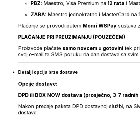
PBZ
: Maestro, Visa Premium na
12 rata
i Mas
ZABA
: Maestro jednokratno i MasterCard na 
Plaćanje se provodi putem
Monri WSPay
sustava z
PLAĆANJE PRI PREUZIMANJU (POUZEĆEM)
Proizvode plaćate
samo novcem u gotovini
tek pr
svoj e-mail te SMS poruku na dan dostave sa svim 
Detalji opcija brze dostave
Opcije dostave:
DPD ili BOX NOW dostava (prosječno, 3-7 radnih
Nakon predaje paketa DPD dostavnoj službi, na SMS 
dostave.