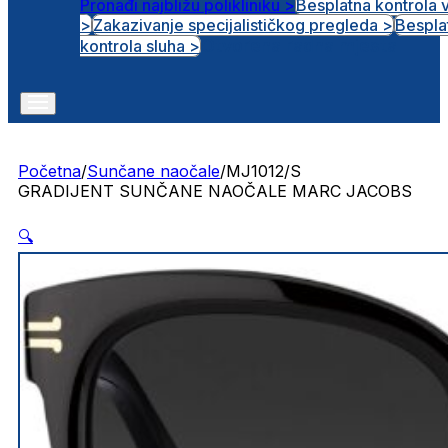
Pronađi najbližu polikliniku >
Besplatna kontrola 
>
Zakazivanje specijalističkog pregleda >
Bespla
Otvorena radna mjesta
kontrola sluha >
Početna
/
Sunčane naočale
/
MJ1012/S
GRADIJENT SUNČANE NAOČALE MARC JACOBS
🔍