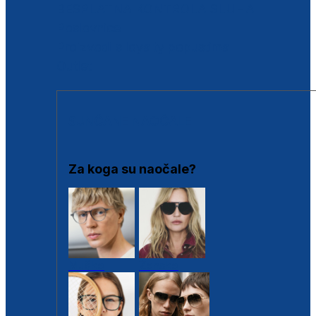
BESPLATNA KONTROLA SLUHA
Poslovnice
Proizvodi s loyalty popustima
Outlet
SUNČANE NAOČALE
Za koga su naočale?
Muške
Ženske