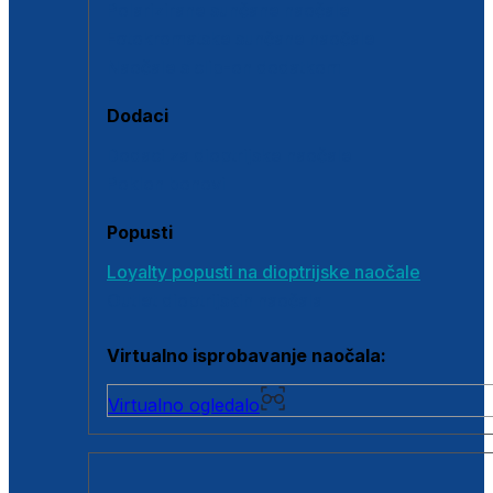
Polarizirane sunčane naočale
Fotokromatske sunčane naočale
Naočale s clip-on dodatkom
Dodaci
Dodaci za dioptrijske naočale
Poklon bonovi
Popusti
Loyalty popusti na dioptrijske naočale
Outlet dioptrijskih naočala
Virtualno isprobavanje naočala:
Virtualno ogledalo