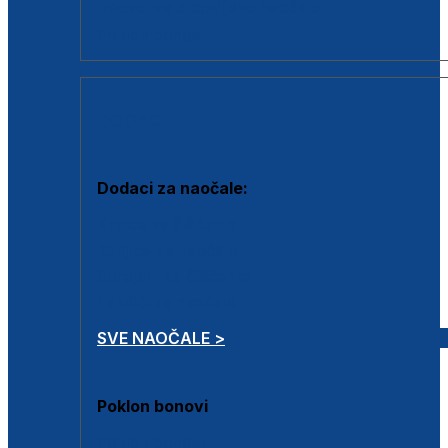
Dodaci za dioptrijske naočale
Poklon bonovi
DODACI
Dodaci za naočale:
Krpice za čišćenje
Kutijice za naočale
Sprejevi za čišćenje
Lančići za naočale
SVE NAOČALE >
Poklon bonovi
Poklon bonovi