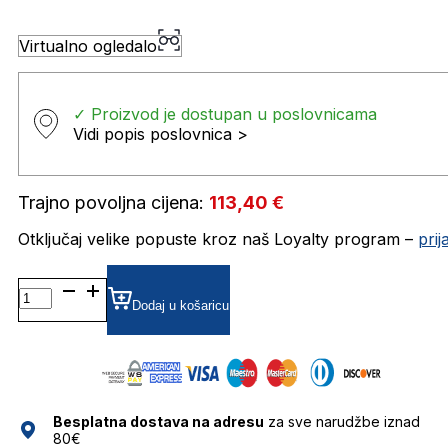
Virtualno ogledalo
✓ Proizvod je dostupan u poslovnicama
Vidi popis poslovnica >
Trajno povoljna cijena:
113,40
€
Otključaj velike popuste kroz naš Loyalty program –
pri
MJ1012/S
GRADIJENT SUNČANE
Dodaj u košaricu
NAOČALE
MARC
JACOBS
količina
Besplatna dostava na adresu
za sve narudžbe iznad
80€