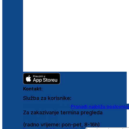
Kontakt:
Služba za korisnike:
shop@ghetaldus.hr
Pronađi najbližu poslovnic
Za zakazivanje termina pregleda
0800 222 025
(radno vrijeme: pon-pet, 8-16h)