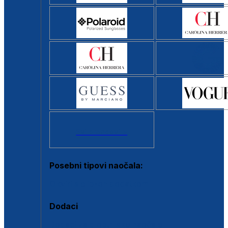
Svi brendovi >
Posebni tipovi naočala:
Okviri s clip-on dodatkom
Dodaci
Dodaci za dioptrijske naočale