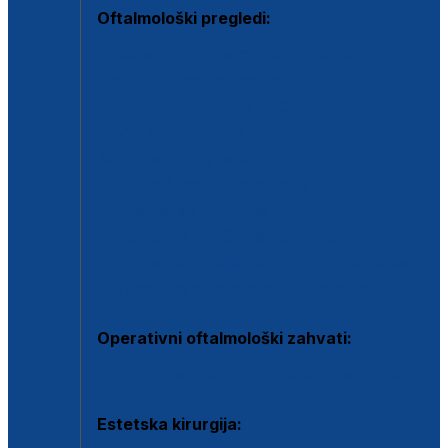
Oftalmološki pregledi:
Specijalistički oftalmološki pregled
Pregled za kontaktne leće
Pregled vidnog polja (OCT)
Dječja oftalmologija
Kontrola očnog tlaka
Drugo mišljenje oftalmologa
Retinološka ambulanta
Dijagnostika i liječenje upalnih očnih bolesti
Dijagnostika i liječenje glaukomske bolesti
Dijagnostika sive mrene ili katarakte
Operativni oftalmološki zahvati:
Ultrazvučna operacija mrene ili katarakta
Estetska kirurgija: