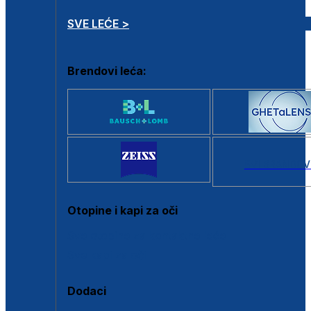
SVE LEĆE >
Brendovi leća:
SVI BRANDOV
Otopine i kapi za oči
Sve otopine za kontaktne leće
Sve kapi za oči
Dodaci