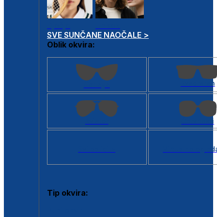
Dječje
Unisex
SVE SUNČANE NAOČALE >
Oblik okvira:
Kvadratan
Cat eye
Aviator
Četvrtasti
Svi oblici >
Virtualno ogled
Tip okvira:
Puni okvir