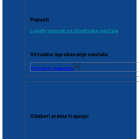
Poklon bonovi
Popusti
Loyalty popusti na dioptrijske naočale
Outlet dioptrijskih naočala
Virtualno isprobavanje naočala:
Virtualno ogledalo
KONTAKTNE LEĆE I OTOPINE
Odaberi prema trajanju:
Jednodnevne leće
Mjesečne leće