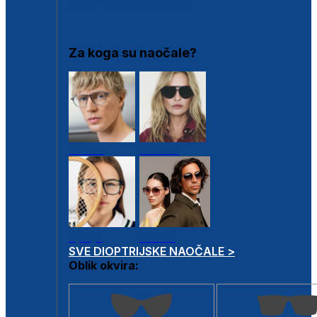
DIOPTRIJSKI OKVIRI
Za koga su naočale?
Muške
Ženske
Dječje
Unisex
SVE DIOPTRIJSKE NAOČALE >
Oblik okvira: