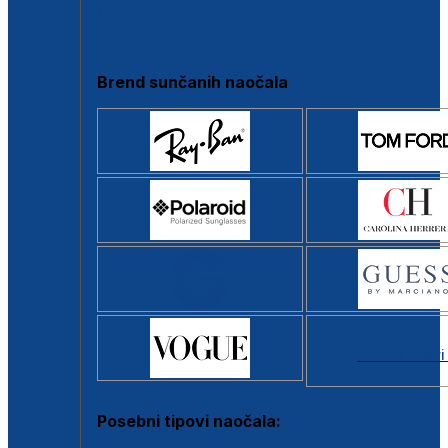
Clip-on
Poluokvir
Brend sunčanih naočala
Svi brendovi
Posebni tipovi naočala: