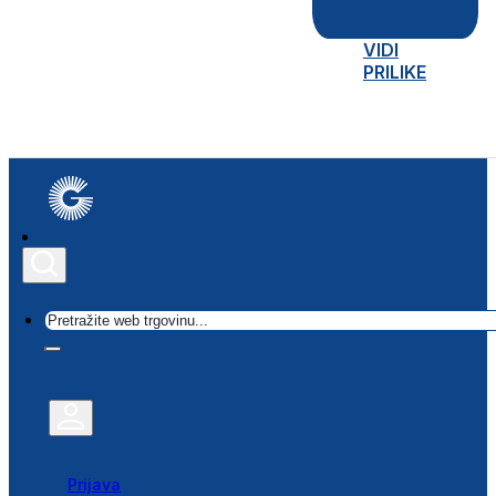
VIDI
PRILIKE
Traži
Prijava