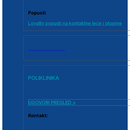
Popusti
Loyalty popusti na kontaktne leće i otopine
SVI PROIZVODI
POLIKLINIKA
UGOVORI PREGLED >
Kontakt:
0800 222 025