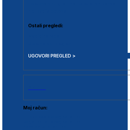
Estetska kirurgija i mali operativni zahvati
Aplikacija botoxa
Ostali pregledi:
Medicina rada
Sistematski pregled
UGOVORI PREGLED >
AKCIJE
Moj račun:
Prijava postojećeg korisnika
Registracija novog korisnika
Zaboravljena lozinka