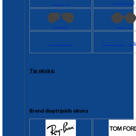
Kvadratan
Cat eye
Aviator
Okrugli
Svi oblici >
Virtualno ogled
Tip okvira:
Puni okvir
Clip-on
Poluokvir
Brend dioptrijskih okvira