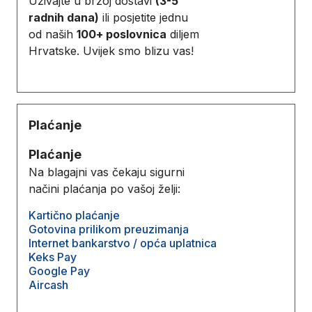
Uživajte u brzoj dostavi
(3-5
radnih dana)
ili posjetite jednu
od naših
100+ poslovnica
diljem
Hrvatske. Uvijek smo blizu vas!
Plaćanje
Plaćanje
Na blagajni vas čekaju sigurni
načini plaćanja po vašoj želji:
Kartično plaćanje
Gotovina prilikom preuzimanja
Internet bankarstvo / opća uplatnica
Keks Pay
Google Pay
Aircash