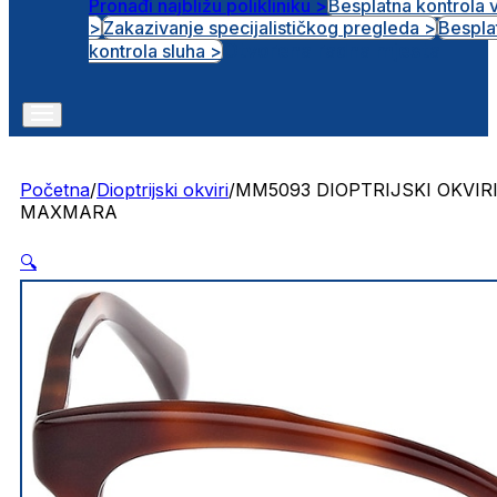
Pronađi najbližu polikliniku >
Besplatna kontrola 
>
Zakazivanje specijalističkog pregleda >
Bespla
Otvorena radna mjesta
kontrola sluha >
Početna
/
Dioptrijski okviri
/
MM5093 DIOPTRIJSKI OKVIR
MAXMARA
🔍