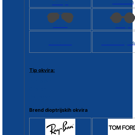
Kvadratan
Cat eye
Aviator
Okrugli
Svi oblici >
Virtualno ogled
Tip okvira:
Puni okvir
Clip-on
Poluokvir
Brend dioptrijskih okvira