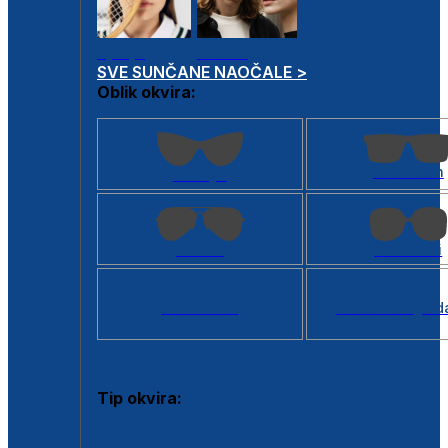
Dječje
Unisex
SVE SUNČANE NAOČALE >
Oblik okvira:
Kvadratan
Cat eye
Aviator
Četvrtasti
Svi oblici >
Virtualno ogled
Tip okvira:
Puni okvir