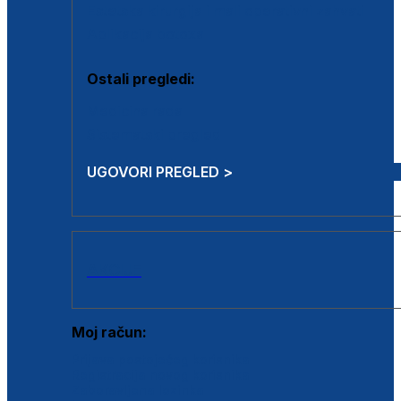
Estetska kirurgija i mali operativni zahvati
Aplikacija botoxa
Ostali pregledi:
Medicina rada
Sistematski pregled
UGOVORI PREGLED >
AKCIJE
Moj račun:
Prijava postojećeg korisnika
Registracija novog korisnika
Zaboravljena lozinka