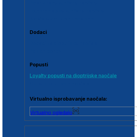
Polarizirane sunčane naočale
Fotokromatske sunčane naočale
Naočale s clip-on dodatkom
Dodaci
Dodaci za dioptrijske naočale
Poklon bonovi
Popusti
Loyalty popusti na dioptrijske naočale
Outlet dioptrijskih naočala
Virtualno isprobavanje naočala:
Virtualno ogledalo