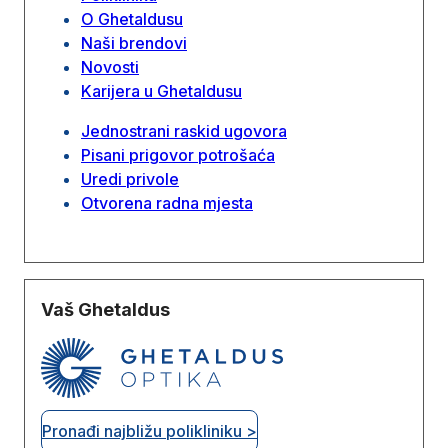
O Ghetaldusu
Naši brendovi
Novosti
Karijera u Ghetaldusu
Jednostrani raskid ugovora
Pisani prigovor potrošaća
Uredi privole
Otvorena radna mjesta
Vaš Ghetaldus
Pronađi najbližu polikliniku >