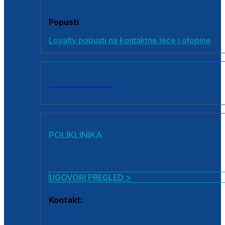
Popusti
Loyalty popusti na kontaktne leće i otopine
SVI PROIZVODI
POLIKLINIKA
UGOVORI PREGLED >
Kontakt:
0800 222 025