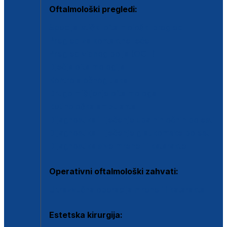
Oftalmološki pregledi:
Specijalistički oftalmološki pregled
Pregled za kontaktne leće
Pregled vidnog polja (OCT)
Dječja oftalmologija
Kontrola očnog tlaka
Drugo mišljenje oftalmologa
Retinološka ambulanta
Dijagnostika i liječenje upalnih očnih bolesti
Dijagnostika i liječenje glaukomske bolesti
Dijagnostika sive mrene ili katarakte
Operativni oftalmološki zahvati:
Ultrazvučna operacija mrene ili katarakta
Estetska kirurgija: