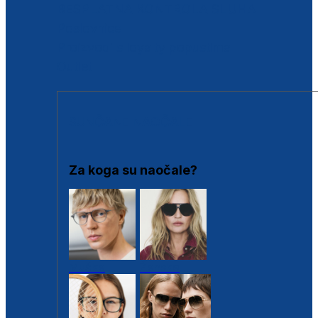
BESPLATNA KONTROLA SLUHA
Poslovnice
Proizvodi s loyalty popustima
Outlet
SUNČANE NAOČALE
Za koga su naočale?
Muške
Ženske