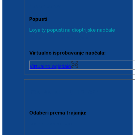
Poklon bonovi
Popusti
Loyalty popusti na dioptrijske naočale
Outlet dioptrijskih naočala
Virtualno isprobavanje naočala:
Virtualno ogledalo
KONTAKTNE LEĆE I OTOPINE
Odaberi prema trajanju:
Jednodnevne leće
Mjesečne leće