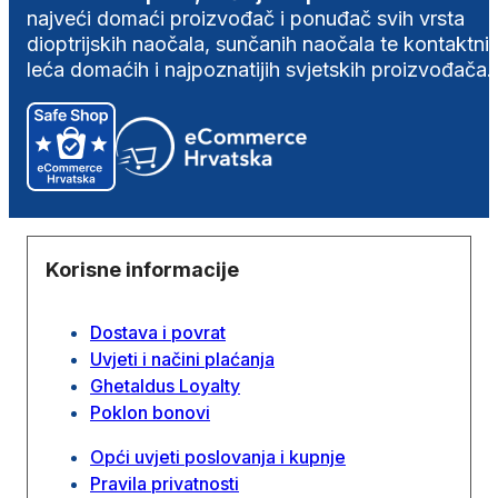
najveći domaći proizvođač i ponuđač svih vrsta
dioptrijskih naočala, sunčanih naočala te kontaktni
leća domaćih i najpoznatijih svjetskih proizvođača.
Korisne informacije
Dostava i povrat
Uvjeti i načini plaćanja
Ghetaldus Loyalty
Poklon bonovi
Opći uvjeti poslovanja i kupnje
Pravila privatnosti