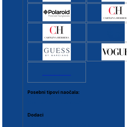
Svi brendovi >
Posebni tipovi naočala:
Okviri s clip-on dodatkom
Dodaci
Dodaci za dioptrijske naočale