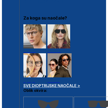
DIOPTRIJSKI OKVIRI
Za koga su naočale?
Muške
Ženske
Dječje
Unisex
SVE DIOPTRIJSKE NAOČALE >
Oblik okvira: