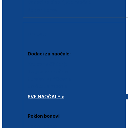
Dodaci za dioptrijske naočale
Poklon bonovi
DODACI
Dodaci za naočale:
Krpice za čišćenje
Kutijice za naočale
Sprejevi za čišćenje
Lančići za naočale
SVE NAOČALE >
Poklon bonovi
Poklon bonovi