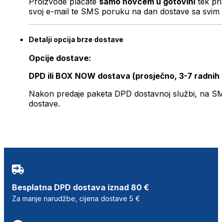
Proizvode plaćate
samo novcem u gotovini
tek pr
svoj e-mail te SMS poruku na dan dostave sa svim 
Detalji opcija brze dostave
Opcije dostave:
DPD ili BOX NOW dostava (prosječno, 3-7 radnih
Nakon predaje paketa DPD dostavnoj službi, na SMS 
dostave.
Besplatna DPD dostava iznad 80 €
Za manje narudžbe, cijena dostave 5 €