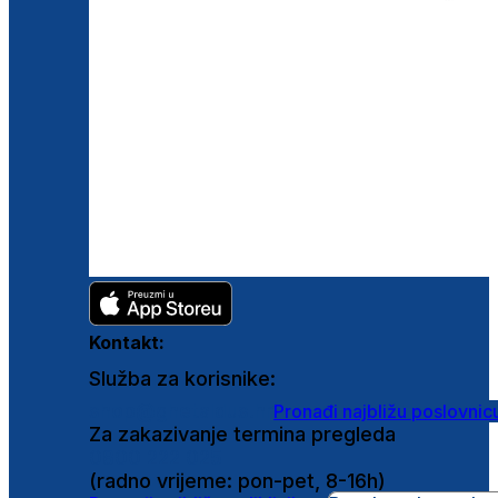
Kontakt:
Služba za korisnike:
shop@ghetaldus.hr
Pronađi najbližu poslovnic
Za zakazivanje termina pregleda
0800 222 025
(radno vrijeme: pon-pet, 8-16h)