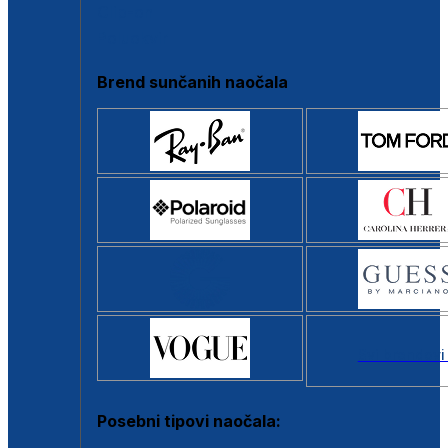
Clip-on
Poluokvir
Brend sunčanih naočala
Svi brendovi
Posebni tipovi naočala: