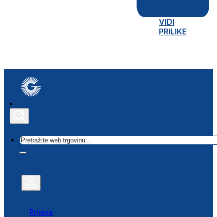
VIDI
PRILIKE
Traži
Prijava