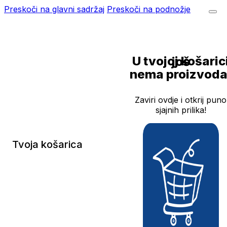
Preskoči na glavni sadržaj
Preskoči na podnožje
U tvojoj košarici još
nema proizvoda
Zaviri ovdje i otkrij puno
sjajnih prilika!
Tvoja košarica