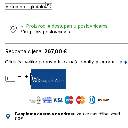
Virtualno ogledalo
✓ Proizvod je dostupan u poslovnicama
Vidi popis poslovnica >
Redovna cijena:
267,00
€
Otključaj velike popuste kroz naš Loyalty program –
pri
MM5093 DIOPTRIJSKI
OKVIRI
Dodaj u košaricu
MAXMARA
količina
Besplatna dostava na adresu
za sve narudžbe iznad
80€