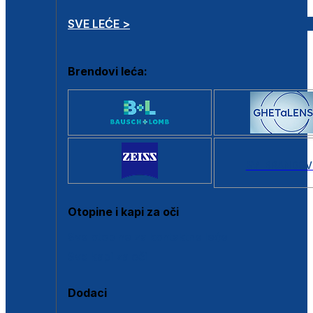
SVE LEĆE >
Brendovi leća:
SVI BRANDOV
Otopine i kapi za oči
Sve otopine za kontaktne leće
Sve kapi za oči
Dodaci