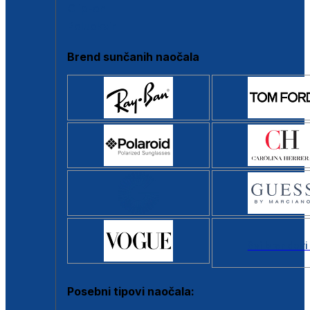
Clip-on
Poluokvir
Brend sunčanih naočala
Svi brendovi
Posebni tipovi naočala: