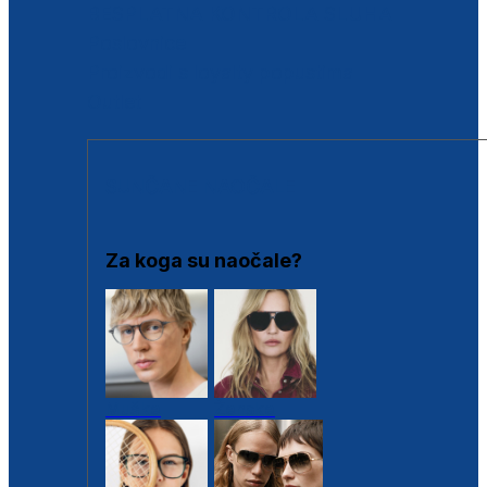
BESPLATNA KONTROLA SLUHA
Poslovnice
Proizvodi s loyalty popustima
Outlet
SUNČANE NAOČALE
Za koga su naočale?
Muške
Ženske