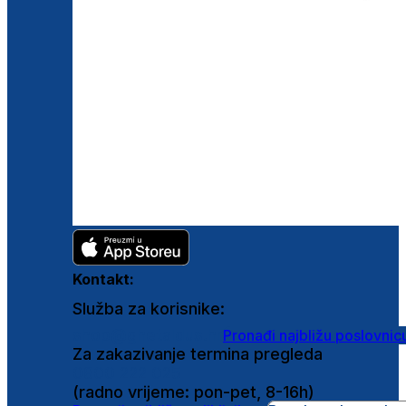
Kontakt:
Služba za korisnike:
shop@ghetaldus.hr
Pronađi najbližu poslovnic
Za zakazivanje termina pregleda
0800 222 025
(radno vrijeme: pon-pet, 8-16h)