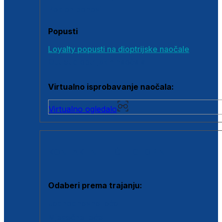
Poklon bonovi
Popusti
Loyalty popusti na dioptrijske naočale
Outlet dioptrijskih naočala
Virtualno isprobavanje naočala:
Virtualno ogledalo
KONTAKTNE LEĆE I OTOPINE
Odaberi prema trajanju:
Jednodnevne leće
Mjesečne leće