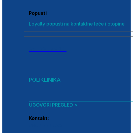
Popusti
Loyalty popusti na kontaktne leće i otopine
SVI PROIZVODI
POLIKLINIKA
UGOVORI PREGLED >
Kontakt:
0800 222 025