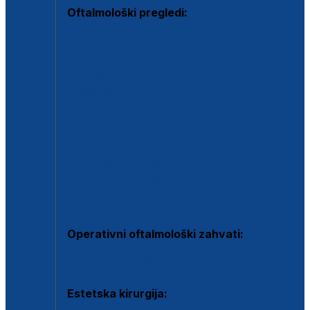
Oftalmološki pregledi:
Specijalistički oftalmološki pregled
Pregled za kontaktne leće
Pregled vidnog polja (OCT)
Dječja oftalmologija
Kontrola očnog tlaka
Drugo mišljenje oftalmologa
Retinološka ambulanta
Dijagnostika i liječenje upalnih očnih bolesti
Dijagnostika i liječenje glaukomske bolesti
Dijagnostika sive mrene ili katarakte
Operativni oftalmološki zahvati:
Ultrazvučna operacija mrene ili katarakta
Estetska kirurgija: