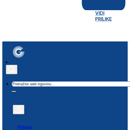
VIDI
PRILIKE
Traži
Prijava