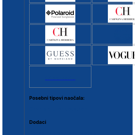
Svi brendovi >
Posebni tipovi naočala:
Okviri s clip-on dodatkom
Dodaci
Dodaci za dioptrijske naočale