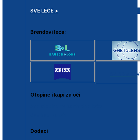
SVE LEĆE >
Brendovi leća:
SVI BRANDOV
Otopine i kapi za oči
Sve otopine za kontaktne leće
Sve kapi za oči
Dodaci