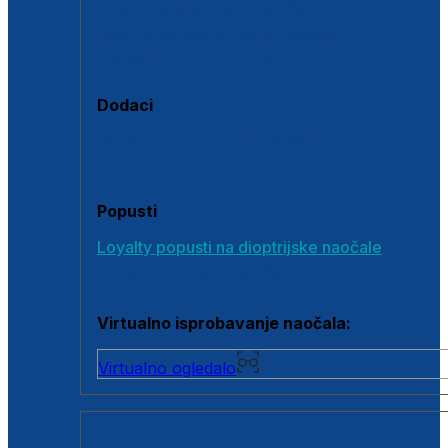
Polarizirane sunčane naočale
Fotokromatske sunčane naočale
Naočale s clip-on dodatkom
Dodaci
Dodaci za dioptrijske naočale
Poklon bonovi
Popusti
Loyalty popusti na dioptrijske naočale
Outlet dioptrijskih naočala
Virtualno isprobavanje naočala:
Virtualno ogledalo