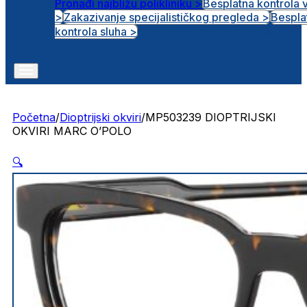
Pronađi najbližu polikliniku >
Besplatna kontrola 
>
Zakazivanje specijalističkog pregleda >
Bespla
Otvorena radna mjesta
kontrola sluha >
Početna
/
Dioptrijski okviri
/
MP503239 DIOPTRIJSKI
OKVIRI MARC O’POLO
🔍