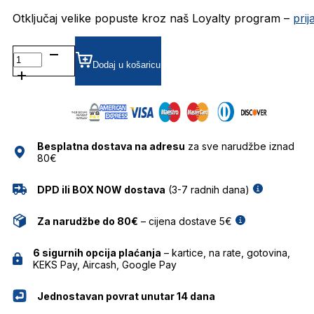
Otključaj velike popuste kroz naš Loyalty program –
pri
MP503239 DIOPTRIJSKI
OKVIRI
Dodaj u košaricu
MARC
O'POLO
količina
Besplatna dostava na adresu
za sve narudžbe iznad
80€
DPD ili BOX NOW dostava
(3-7 radnih dana)
Za narudžbe do 80€
– cijena dostave 5€
6 sigurnih opcija plaćanja
– kartice, na rate, gotovina,
KEKS Pay, Aircash, Google Pay
Jednostavan povrat unutar 14 dana