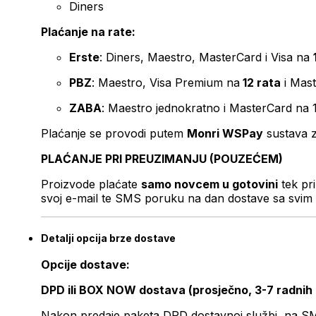
Diners
Plaćanje na rate:
Erste
: Diners, Maestro, MasterCard i Visa na
PBZ
: Maestro, Visa Premium na
12 rata
i Mas
ZABA
: Maestro jednokratno i MasterCard na 
Plaćanje se provodi putem
Monri WSPay
sustava z
PLAĆANJE PRI PREUZIMANJU (POUZEĆEM)
Proizvode plaćate
samo novcem u gotovini
tek pr
svoj e-mail te SMS poruku na dan dostave sa svim 
Detalji opcija brze dostave
Opcije dostave:
DPD ili BOX NOW dostava (prosječno, 3-7 radnih
Nakon predaje paketa DPD dostavnoj službi, na SMS 