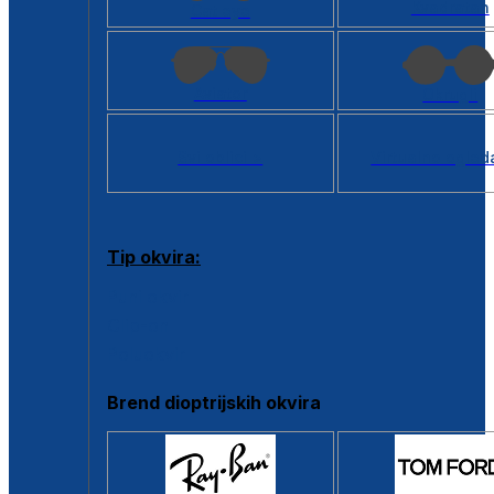
Kvadratan
Cat eye
Aviator
Okrugli
Svi oblici >
Virtualno ogled
Tip okvira:
Puni okvir
Clip-on
Poluokvir
Brend dioptrijskih okvira