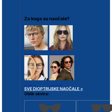
DIOPTRIJSKI OKVIRI
Za koga su naočale?
Muške
Ženske
Dječje
Unisex
SVE DIOPTRIJSKE NAOČALE >
Oblik okvira: