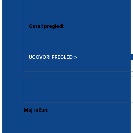
Estetska kirurgija i mali operativni zahvati
Aplikacija botoxa
Ostali pregledi:
Medicina rada
Sistematski pregled
UGOVORI PREGLED >
AKCIJE
Moj račun:
Prijava postojećeg korisnika
Registracija novog korisnika
Zaboravljena lozinka