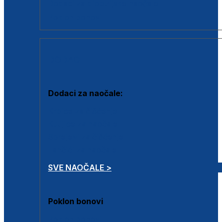
Dodaci za dioptrijske naočale
Poklon bonovi
DODACI
Dodaci za naočale:
Krpice za čišćenje
Kutijice za naočale
Sprejevi za čišćenje
Lančići za naočale
SVE NAOČALE >
Poklon bonovi
Poklon bonovi