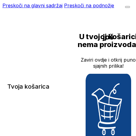
Preskoči na glavni sadržaj
Preskoči na podnožje
U tvojoj košarici još
nema proizvoda
Zaviri ovdje i otkrij puno
sjajnih prilika!
Tvoja košarica