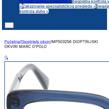
Pronađi najbližu polikliniku >
Besplatna kontrola 
>
Zakazivanje specijalističkog pregleda >
Bespla
Otvorena radna mjesta
kontrola sluha >
Početna
/
Dioptrijski okviri
/
MP503256 DIOPTRIJSKI
OKVIRI MARC O’POLO
🔍