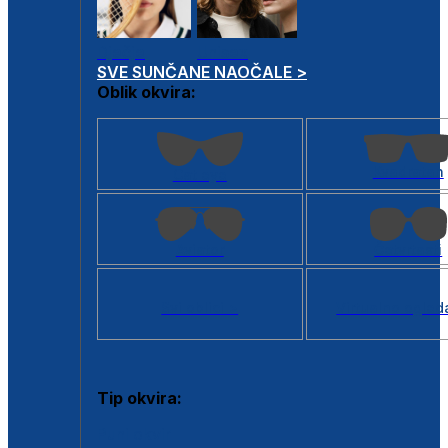
Dječje
Unisex
SVE SUNČANE NAOČALE >
Oblik okvira:
Kvadratan
Cat eye
Aviator
Četvrtasti
Svi oblici >
Virtualno ogled
Tip okvira:
Puni okvir