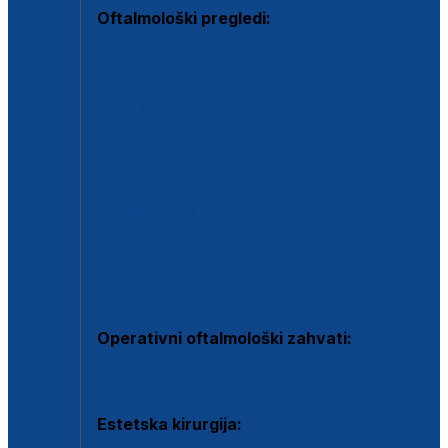
Oftalmološki pregledi:
Specijalistički oftalmološki pregled
Pregled za kontaktne leće
Pregled vidnog polja (OCT)
Dječja oftalmologija
Kontrola očnog tlaka
Drugo mišljenje oftalmologa
Retinološka ambulanta
Dijagnostika i liječenje upalnih očnih bolesti
Dijagnostika i liječenje glaukomske bolesti
Dijagnostika sive mrene ili katarakte
Operativni oftalmološki zahvati:
Ultrazvučna operacija mrene ili katarakta
Estetska kirurgija: