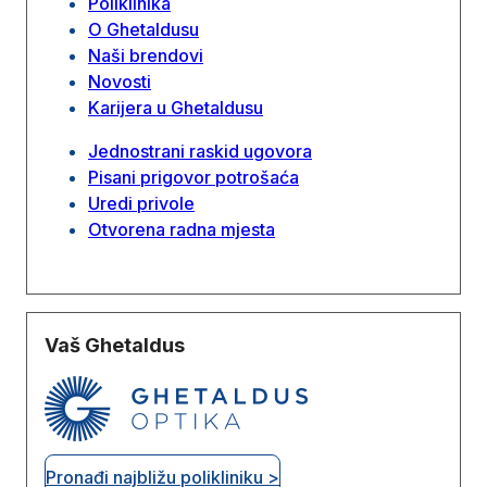
Poliklinika
O Ghetaldusu
Naši brendovi
Novosti
Karijera u Ghetaldusu
Jednostrani raskid ugovora
Pisani prigovor potrošaća
Uredi privole
Otvorena radna mjesta
Vaš Ghetaldus
Pronađi najbližu polikliniku >