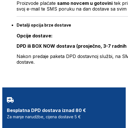
Proizvode plaćate
samo novcem u gotovini
tek pr
svoj e-mail te SMS poruku na dan dostave sa svim 
Detalji opcija brze dostave
Opcije dostave:
DPD ili BOX NOW dostava (prosječno, 3-7 radnih
Nakon predaje paketa DPD dostavnoj službi, na SMS 
dostave.
Besplatna DPD dostava iznad 80 €
Za manje narudžbe, cijena dostave 5 €