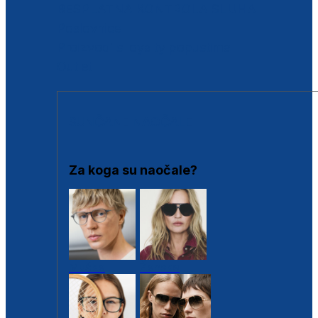
BESPLATNA KONTROLA SLUHA
Poslovnice
Proizvodi s loyalty popustima
Outlet
SUNČANE NAOČALE
Za koga su naočale?
Muške
Ženske