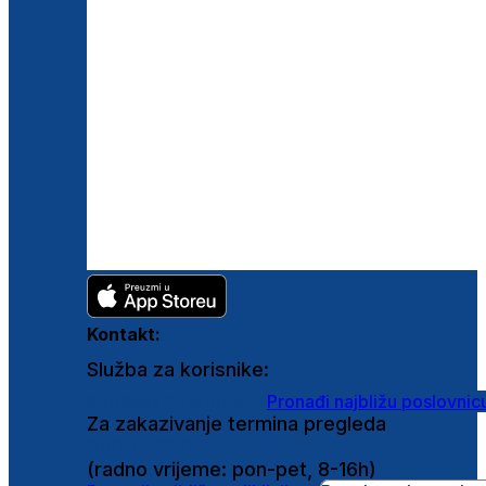
Kontakt:
Služba za korisnike:
shop@ghetaldus.hr
Pronađi najbližu poslovnic
Za zakazivanje termina pregleda
0800 222 025
(radno vrijeme: pon-pet, 8-16h)