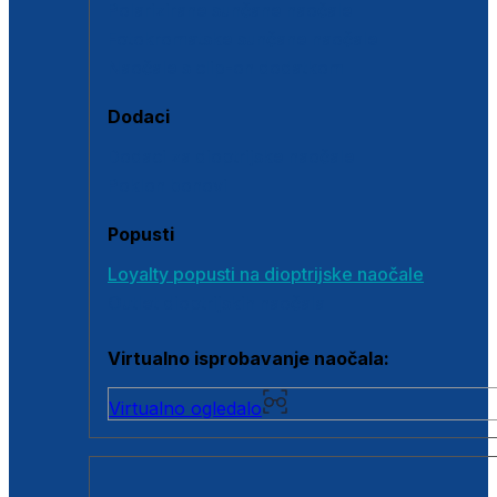
Polarizirane sunčane naočale
Fotokromatske sunčane naočale
Naočale s clip-on dodatkom
Dodaci
Dodaci za dioptrijske naočale
Poklon bonovi
Popusti
Loyalty popusti na dioptrijske naočale
Outlet dioptrijskih naočala
Virtualno isprobavanje naočala:
Virtualno ogledalo