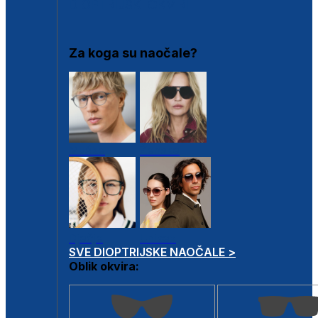
DIOPTRIJSKI OKVIRI
Za koga su naočale?
Muške
Ženske
Dječje
Unisex
SVE DIOPTRIJSKE NAOČALE >
Oblik okvira: