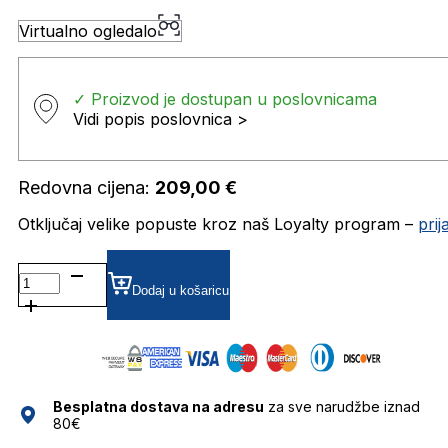
Virtualno ogledalo
✓ Proizvod je dostupan u poslovnicama
Vidi popis poslovnica >
Redovna cijena:
209,00
€
Otključaj velike popuste kroz naš Loyalty program –
pri
MP503256 DIOPTRIJSKI
OKVIRI
Dodaj u košaricu
MARC
O'POLO
količina
Besplatna dostava na adresu
za sve narudžbe iznad
80€