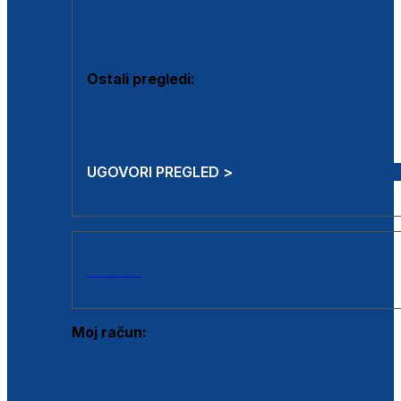
Estetska kirurgija i mali operativni zahvati
Aplikacija botoxa
Ostali pregledi:
Medicina rada
Sistematski pregled
UGOVORI PREGLED >
AKCIJE
Moj račun:
Prijava postojećeg korisnika
Registracija novog korisnika
Zaboravljena lozinka