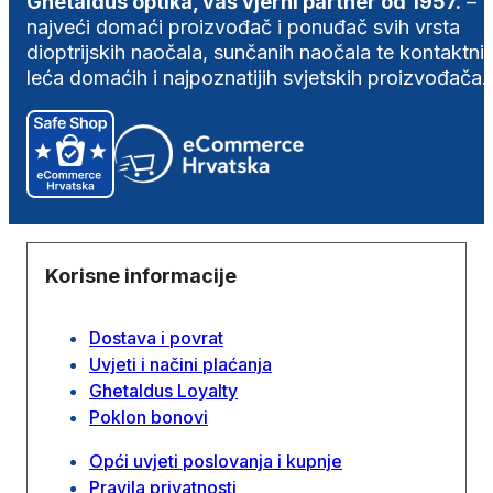
Ghetaldus optika, vaš vjerni partner od 1957.
–
najveći domaći proizvođač i ponuđač svih vrsta
dioptrijskih naočala, sunčanih naočala te kontaktni
leća domaćih i najpoznatijih svjetskih proizvođača.
Korisne informacije
Dostava i povrat
Uvjeti i načini plaćanja
Ghetaldus Loyalty
Poklon bonovi
Opći uvjeti poslovanja i kupnje
Pravila privatnosti