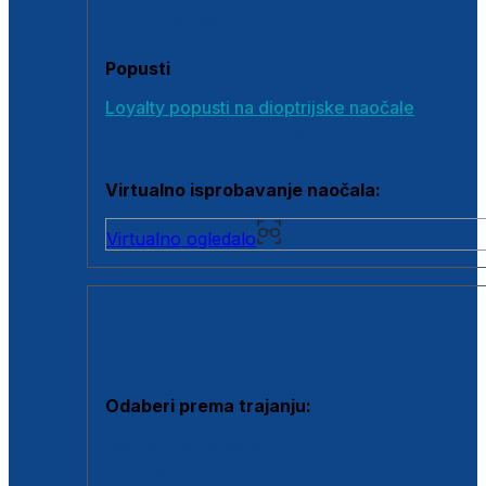
Poklon bonovi
Popusti
Loyalty popusti na dioptrijske naočale
Outlet dioptrijskih naočala
Virtualno isprobavanje naočala:
Virtualno ogledalo
KONTAKTNE LEĆE I OTOPINE
Odaberi prema trajanju:
Jednodnevne leće
Mjesečne leće