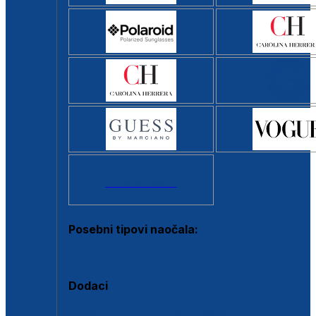
Svi brendovi >
Posebni tipovi naočala:
Okviri s clip-on dodatkom
Dodaci
Dodaci za dioptrijske naočale