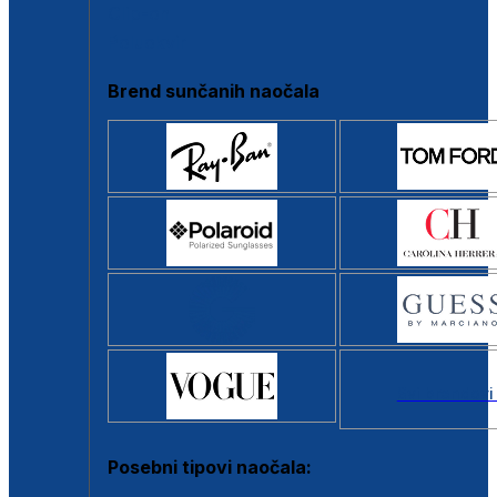
Clip-on
Poluokvir
Brend sunčanih naočala
Svi brendovi
Posebni tipovi naočala: