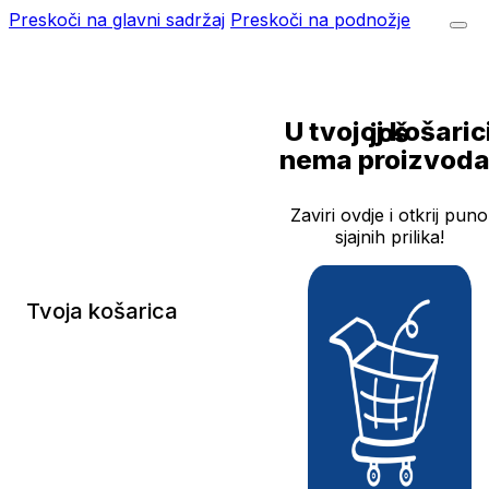
Preskoči na glavni sadržaj
Preskoči na podnožje
U tvojoj košarici još
nema proizvoda
Zaviri ovdje i otkrij puno
sjajnih prilika!
Tvoja košarica