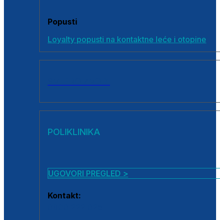
Popusti
Loyalty popusti na kontaktne leće i otopine
SVI PROIZVODI
POLIKLINIKA
UGOVORI PREGLED >
Kontakt:
0800 222 025