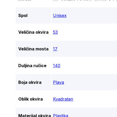
Spol
Unisex
Veličina okvira
53
Veličina mosta
17
Duljina ručice
140
Boja okvira
Plava
Oblik okvira
Kvadratan
Materijal okvira
Plastika