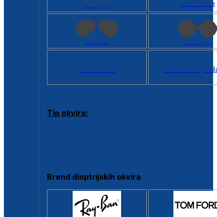
Kvadratan
Cat eye
Aviator
Okrugli
Svi oblici >
Virtualno ogled
Tip okvira:
Puni okvir
Clip-on
Poluokvir
Brend dioptrijskih okvira