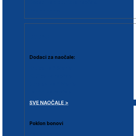
Dodaci za dioptrijske naočale
Poklon bonovi
DODACI
Dodaci za naočale:
Krpice za čišćenje
Kutijice za naočale
Sprejevi za čišćenje
Lančići za naočale
SVE NAOČALE >
Poklon bonovi
Poklon bonovi