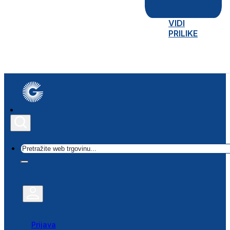
VIDI
PRILIKE
Traži
Prijava