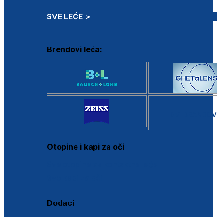
SVE LEĆE >
Brendovi leća:
SVI BRANDOV
Otopine i kapi za oči
Sve otopine za kontaktne leće
Sve kapi za oči
Dodaci