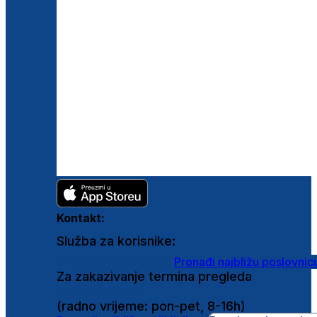
Kontakt:
Služba za korisnike:
shop@ghetaldus.hr
Pronađi najbližu poslovnic
Za zakazivanje termina pregleda
0800 222 025
(radno vrijeme: pon-pet, 8-16h)