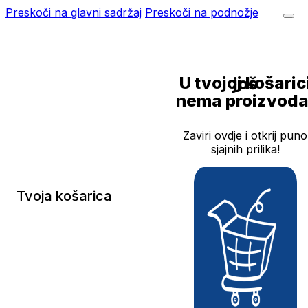
Preskoči na glavni sadržaj
Preskoči na podnožje
U tvojoj košarici još
nema proizvoda
Zaviri ovdje i otkrij puno
sjajnih prilika!
Tvoja košarica