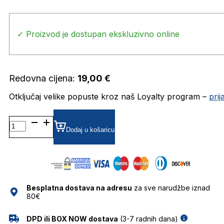
✓ Proizvod je dostupan ekskluzivno online
Redovna cijena:
19,00
€
Otključaj velike popuste kroz naš Loyalty program –
pri
NAOČALE
ZA
Dodaj u košaricu
ČITANJE
+3.00
količina
Besplatna dostava na adresu
za sve narudžbe iznad
80€
DPD ili BOX NOW dostava
(3-7 radnih dana)