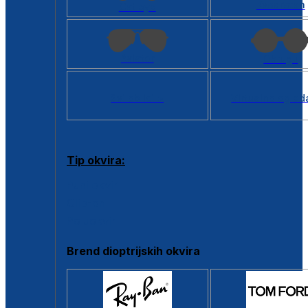
Kvadratan
Cat eye
Aviator
Okrugli
Svi oblici >
Virtualno ogled
Tip okvira:
Puni okvir
Clip-on
Poluokvir
Brend dioptrijskih okvira