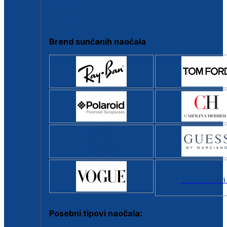
Clip-on
Poluokvir
Brend sunčanih naočala
Svi brendovi
Posebni tipovi naočala: