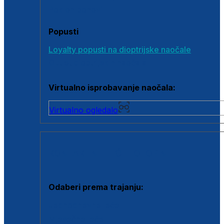
Poklon bonovi
Popusti
Loyalty popusti na dioptrijske naočale
Outlet dioptrijskih naočala
Virtualno isprobavanje naočala:
Virtualno ogledalo
KONTAKTNE LEĆE I OTOPINE
Odaberi prema trajanju:
Jednodnevne leće
Mjesečne leće