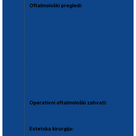
Oftalmološki pregledi:
Specijalistički oftalmološki pregled
Pregled za kontaktne leće
Pregled vidnog polja (OCT)
Dječja oftalmologija
Kontrola očnog tlaka
Drugo mišljenje oftalmologa
Retinološka ambulanta
Dijagnostika i liječenje upalnih očnih bolesti
Dijagnostika i liječenje glaukomske bolesti
Dijagnostika sive mrene ili katarakte
Operativni oftalmološki zahvati:
Ultrazvučna operacija mrene ili katarakta
Estetska kirurgija: