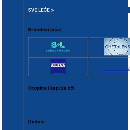
SVE LEĆE >
Brendovi leća:
SVI BRANDOV
Otopine i kapi za oči
Sve otopine za kontaktne leće
Sve kapi za oči
Dodaci