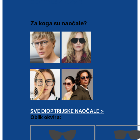
DIOPTRIJSKI OKVIRI
Za koga su naočale?
Muške
Ženske
Dječje
Unisex
SVE DIOPTRIJSKE NAOČALE >
Oblik okvira: