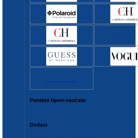
Svi brendovi >
Posebni tipovi naočala:
Okviri s clip-on dodatkom
Dodaci
Dodaci za dioptrijske naočale