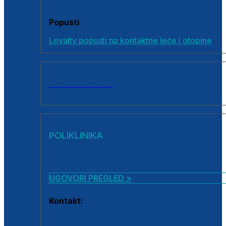
Popusti
Loyalty popusti na kontaktne leće i otopine
SVI PROIZVODI
POLIKLINIKA
UGOVORI PREGLED >
Kontakt:
0800 222 025