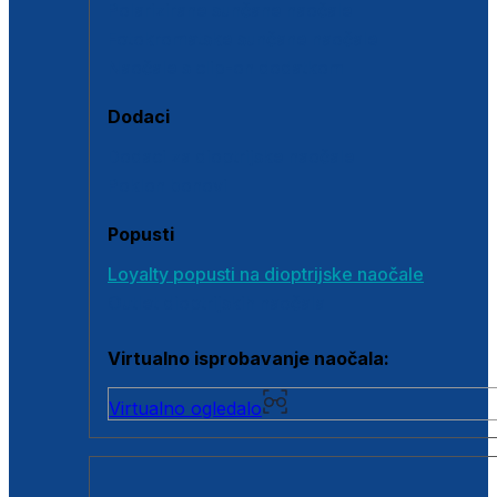
Polarizirane sunčane naočale
Fotokromatske sunčane naočale
Naočale s clip-on dodatkom
Dodaci
Dodaci za dioptrijske naočale
Poklon bonovi
Popusti
Loyalty popusti na dioptrijske naočale
Outlet dioptrijskih naočala
Virtualno isprobavanje naočala:
Virtualno ogledalo