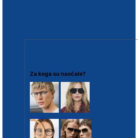
BESPLATNA KONTROLA SLUHA
Poslovnice
Proizvodi s loyalty popustima
Outlet
SUNČANE NAOČALE
Za koga su naočale?
Muške
Ženske