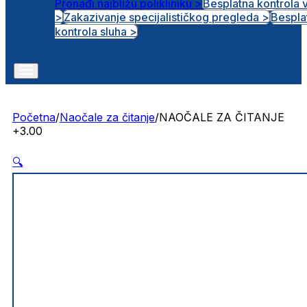
Pronađi najbližu polikliniku >
Besplatna kontrola 
>
Zakazivanje specijalističkog pregleda >
Bespla
Otvorena radna mjesta
kontrola sluha >
Početna
/
Naočale za čitanje
/
NAOČALE ZA ČITANJE
+3.00
🔍