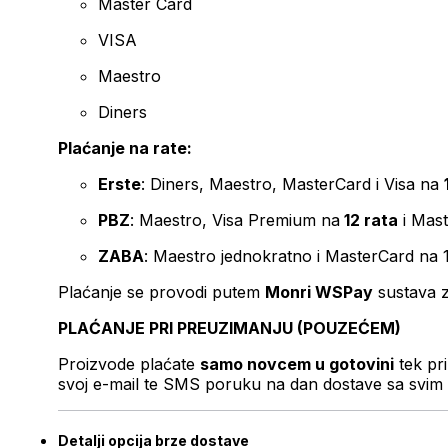
Master Card
VISA
Maestro
Diners
Plaćanje na rate:
Erste
: Diners, Maestro, MasterCard i Visa na
PBZ
: Maestro, Visa Premium na
12 rata
i Mas
ZABA
: Maestro jednokratno i MasterCard na 
Plaćanje se provodi putem
Monri WSPay
sustava z
PLAĆANJE PRI PREUZIMANJU (POUZEĆEM)
Proizvode plaćate
samo novcem u gotovini
tek pr
svoj e-mail te SMS poruku na dan dostave sa svim 
Detalji opcija brze dostave