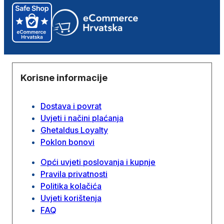
Korisne informacije
Dostava i povrat
Uvjeti i načini plaćanja
Ghetaldus Loyalty
Poklon bonovi
Opći uvjeti poslovanja i kupnje
Pravila privatnosti
Politika kolačića
Uvjeti korištenja
FAQ