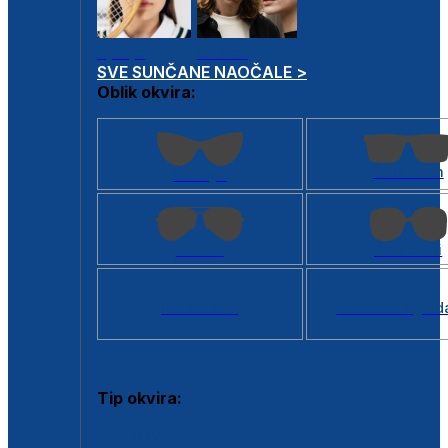
Dječje
Unisex
SVE SUNČANE NAOČALE >
Oblik okvira:
Kvadratan
Cat eye
Aviator
Četvrtasti
Svi oblici >
Virtualno ogled
Tip okvira:
Puni okvir