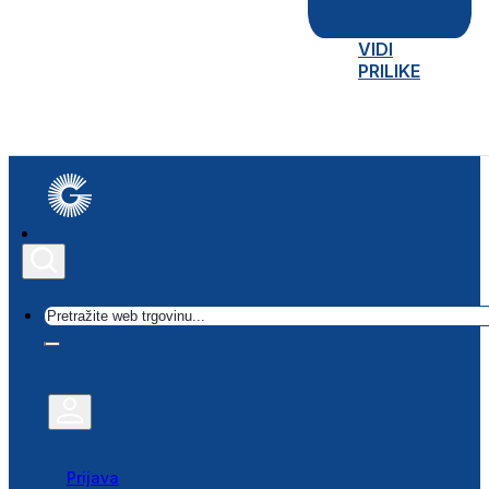
VIDI
PRILIKE
Traži
Prijava