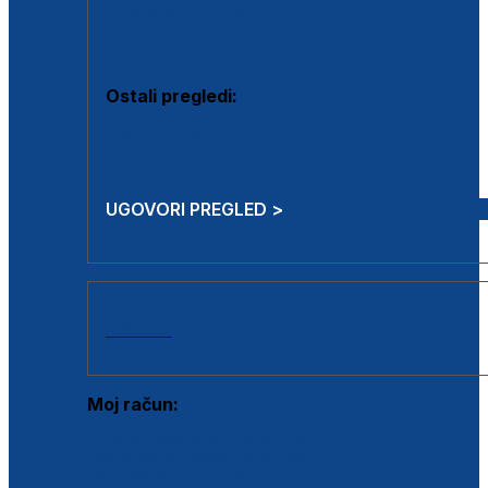
Estetska kirurgija i mali operativni zahvati
Aplikacija botoxa
Ostali pregledi:
Medicina rada
Sistematski pregled
UGOVORI PREGLED >
AKCIJE
Moj račun:
Prijava postojećeg korisnika
Registracija novog korisnika
Zaboravljena lozinka