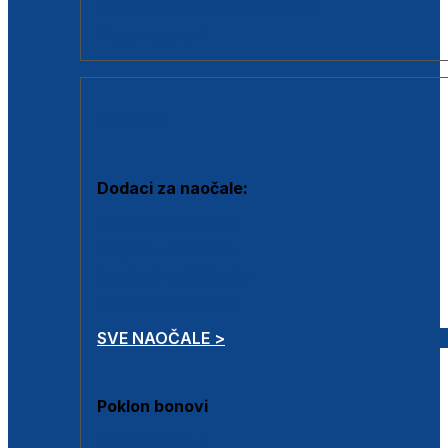
Dodaci za dioptrijske naočale
Poklon bonovi
DODACI
Dodaci za naočale:
Krpice za čišćenje
Kutijice za naočale
Sprejevi za čišćenje
Lančići za naočale
SVE NAOČALE >
Poklon bonovi
Poklon bonovi