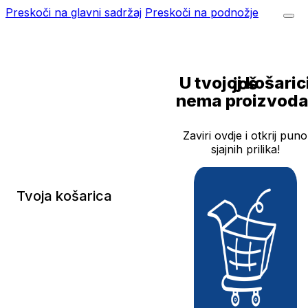
Preskoči na glavni sadržaj
Preskoči na podnožje
U tvojoj košarici još
nema proizvoda
Zaviri ovdje i otkrij puno
sjajnih prilika!
Tvoja košarica