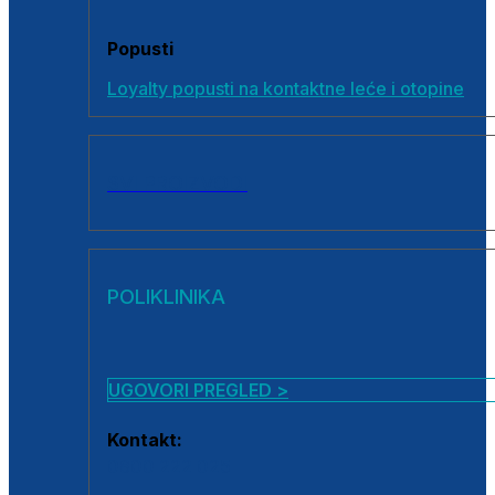
Popusti
Loyalty popusti na kontaktne leće i otopine
SVI PROIZVODI
POLIKLINIKA
UGOVORI PREGLED >
Kontakt:
0800 222 025