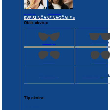
Dječje
Unisex
SVE SUNČANE NAOČALE >
Oblik okvira:
Kvadratan
Cat eye
Aviator
Četvrtasti
Svi oblici >
Virtualno ogled
Tip okvira:
Puni okvir