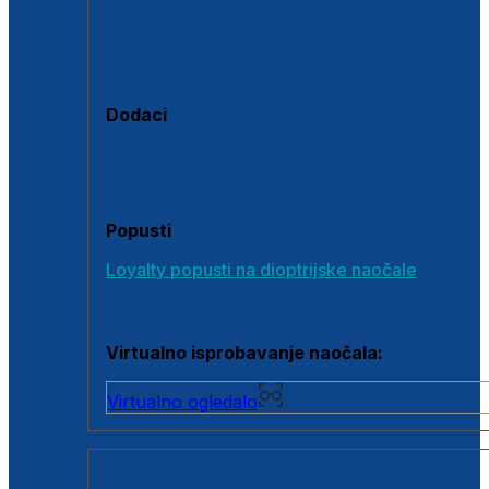
Polarizirane sunčane naočale
Fotokromatske sunčane naočale
Naočale s clip-on dodatkom
Dodaci
Dodaci za dioptrijske naočale
Poklon bonovi
Popusti
Loyalty popusti na dioptrijske naočale
Outlet dioptrijskih naočala
Virtualno isprobavanje naočala:
Virtualno ogledalo