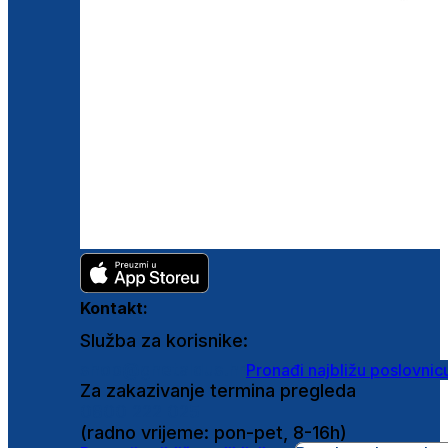
Kontakt:
Služba za korisnike:
shop@ghetaldus.hr
Pronađi najbližu poslovnic
Za zakazivanje termina pregleda
0800 222 025
(radno vrijeme: pon-pet, 8-16h)