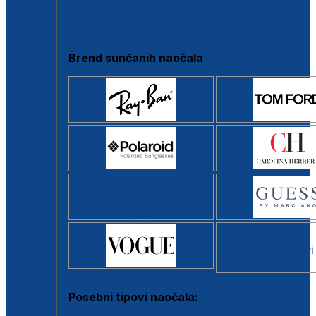
Clip-on
Poluokvir
Brend sunčanih naočala
Svi brendovi
Posebni tipovi naočala: