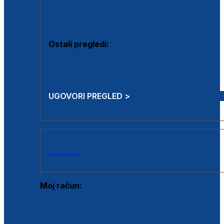
Estetska kirurgija i mali operativni zahvati
Aplikacija botoxa
Ostali pregledi:
Medicina rada
Sistematski pregled
UGOVORI PREGLED >
AKCIJE
Moj račun:
Prijava postojećeg korisnika
Registracija novog korisnika
Zaboravljena lozinka