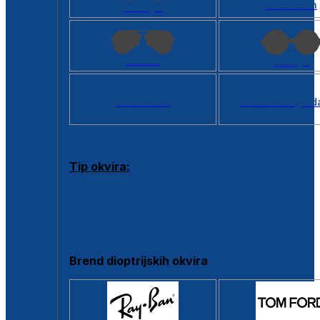
Kvadratan
Cat eye
Aviator
Okrugli
Svi oblici >
Virtualno ogled
Tip okvira:
Puni okvir
Clip-on
Poluokvir
Brend dioptrijskih okvira