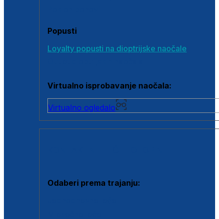
Poklon bonovi
Popusti
Loyalty popusti na dioptrijske naočale
Outlet dioptrijskih naočala
Virtualno isprobavanje naočala:
Virtualno ogledalo
KONTAKTNE LEĆE I OTOPINE
Odaberi prema trajanju:
Jednodnevne leće
Mjesečne leće