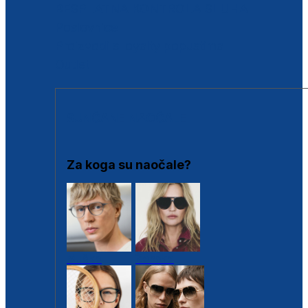
BESPLATNA KONTROLA SLUHA
Poslovnice
Proizvodi s loyalty popustima
Outlet
SUNČANE NAOČALE
Za koga su naočale?
Muške
Ženske