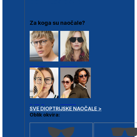
DIOPTRIJSKI OKVIRI
Za koga su naočale?
Muške
Ženske
Dječje
Unisex
SVE DIOPTRIJSKE NAOČALE >
Oblik okvira: