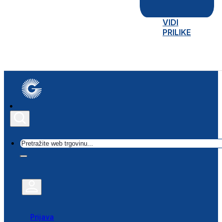
VIDI
PRILIKE
Traži
Prijava