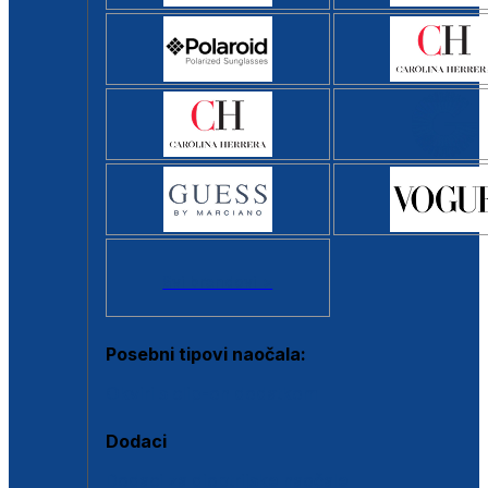
Svi brendovi >
Posebni tipovi naočala:
Okviri s clip-on dodatkom
Dodaci
Dodaci za dioptrijske naočale