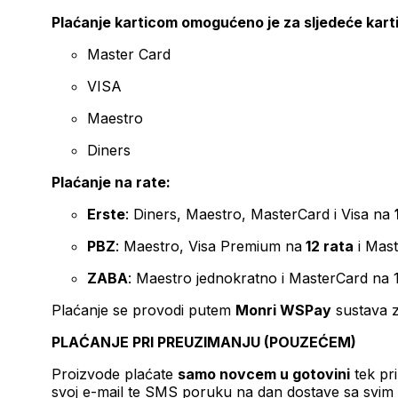
Plaćanje karticom omogućeno je za sljedeće kart
Master Card
VISA
Maestro
Diners
Plaćanje na rate:
Erste
: Diners, Maestro, MasterCard i Visa na
PBZ
: Maestro, Visa Premium na
12 rata
i Mas
ZABA
: Maestro jednokratno i MasterCard na 
Plaćanje se provodi putem
Monri WSPay
sustava z
PLAĆANJE PRI PREUZIMANJU (POUZEĆEM)
Proizvode plaćate
samo novcem u gotovini
tek pr
svoj e-mail te SMS poruku na dan dostave sa svim 