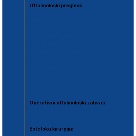
Oftalmološki pregledi:
Specijalistički oftalmološki pregled
Pregled za kontaktne leće
Pregled vidnog polja (OCT)
Dječja oftalmologija
Kontrola očnog tlaka
Drugo mišljenje oftalmologa
Retinološka ambulanta
Dijagnostika i liječenje upalnih očnih bolesti
Dijagnostika i liječenje glaukomske bolesti
Dijagnostika sive mrene ili katarakte
Operativni oftalmološki zahvati:
Ultrazvučna operacija mrene ili katarakta
Estetska kirurgija: