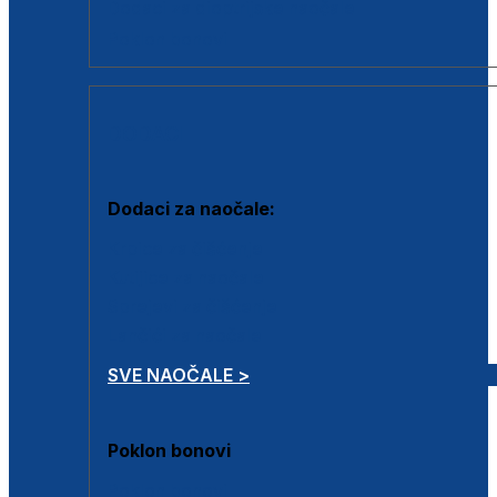
Dodaci za dioptrijske naočale
Poklon bonovi
DODACI
Dodaci za naočale:
Krpice za čišćenje
Kutijice za naočale
Sprejevi za čišćenje
Lančići za naočale
SVE NAOČALE >
Poklon bonovi
Poklon bonovi