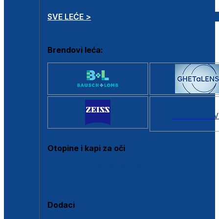
SVE LEĆE >
Brendovi leća:
SVI BRANDOV
Otopine i kapi za oči
Sve otopine za kontaktne leće
Sve kapi za oči
Dodaci