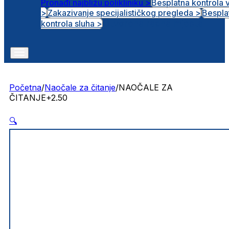
Pronađi najbližu polikliniku >
Besplatna kontrola 
>
Zakazivanje specijalističkog pregleda >
Bespla
Otvorena radna mjesta
kontrola sluha >
Početna
/
Naočale za čitanje
/
NAOČALE ZA
ČITANJE+2.50
🔍