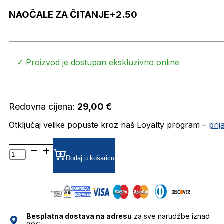
NAOČALE ZA ČITANJE+2.50
✓ Proizvod je dostupan ekskluzivno online
Redovna cijena:
29,00
€
Otključaj velike popuste kroz naš Loyalty program –
pri
NAOČALE
ZA
Dodaj u košaricu
ČITANJE+2.50
količina
Besplatna dostava na adresu
za sve narudžbe iznad