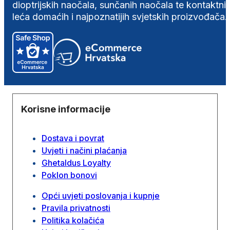
dioptrijskih naočala, sunčanih naočala te kontaktni
leća domaćih i najpoznatijih svjetskih proizvođača.
Korisne informacije
Dostava i povrat
Uvjeti i načini plaćanja
Ghetaldus Loyalty
Poklon bonovi
Opći uvjeti poslovanja i kupnje
Pravila privatnosti
Politika kolačića