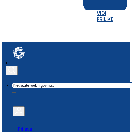
VIDI
PRILIKE
Traži
Prijava