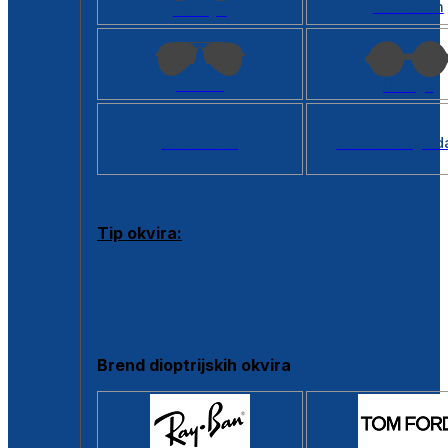
Kvadratan
Cat eye
Aviator
Okrugli
Svi oblici >
Virtualno ogled
Tip okvira:
Puni okvir
Clip-on
Poluokvir
Brend dioptrijskih okvira