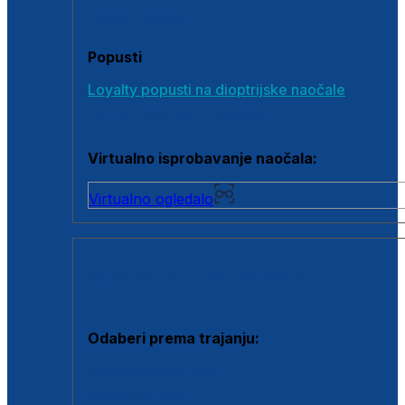
Poklon bonovi
Popusti
Loyalty popusti na dioptrijske naočale
Outlet dioptrijskih naočala
Virtualno isprobavanje naočala:
Virtualno ogledalo
KONTAKTNE LEĆE I OTOPINE
Odaberi prema trajanju:
Jednodnevne leće
Mjesečne leće