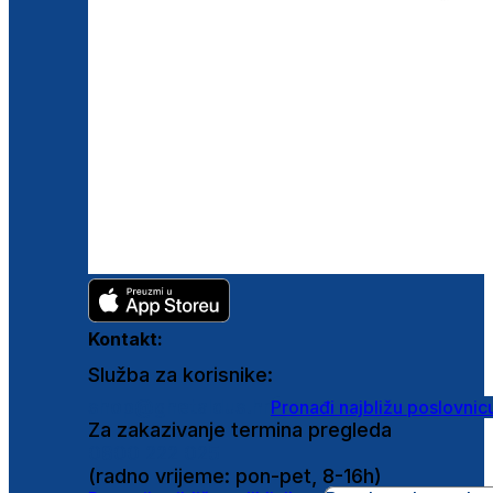
Kontakt:
Služba za korisnike:
shop@ghetaldus.hr
Pronađi najbližu poslovnic
Za zakazivanje termina pregleda
0800 222 025
(radno vrijeme: pon-pet, 8-16h)