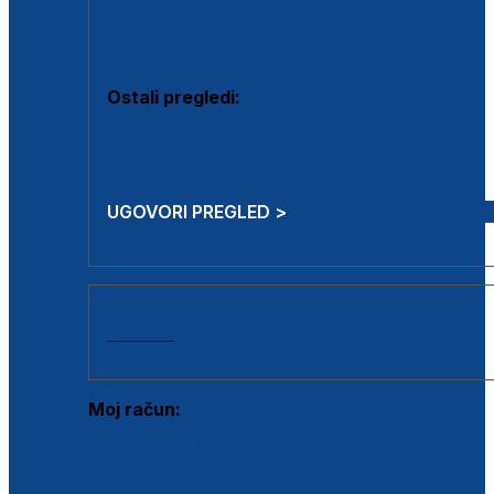
Estetska kirurgija i mali operativni zahvati
Aplikacija botoxa
Ostali pregledi:
Medicina rada
Sistematski pregled
UGOVORI PREGLED >
AKCIJE
Moj račun:
Prijava postojećeg korisnika
Registracija novog korisnika
Zaboravljena lozinka