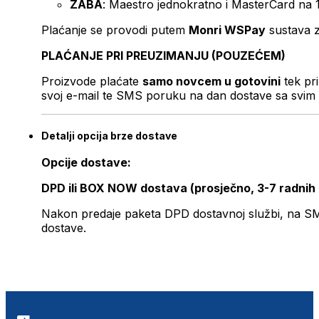
ZABA
: Maestro jednokratno i MasterCard na 
Plaćanje se provodi putem
Monri WSPay
sustava z
PLAĆANJE PRI PREUZIMANJU (POUZEĆEM)
Proizvode plaćate
samo novcem u gotovini
tek pr
svoj e-mail te SMS poruku na dan dostave sa svim 
Detalji opcija brze dostave
Opcije dostave:
DPD ili BOX NOW dostava (prosječno, 3-7 radnih
Nakon predaje paketa DPD dostavnoj službi, na SMS 
dostave.