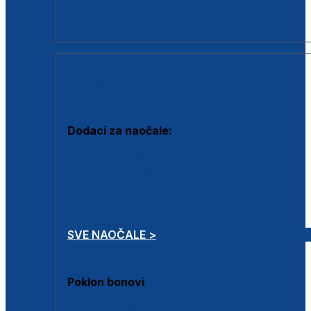
Dodaci za dioptrijske naočale
Poklon bonovi
DODACI
Dodaci za naočale:
Krpice za čišćenje
Kutijice za naočale
Sprejevi za čišćenje
Lančići za naočale
SVE NAOČALE >
Poklon bonovi
Poklon bonovi