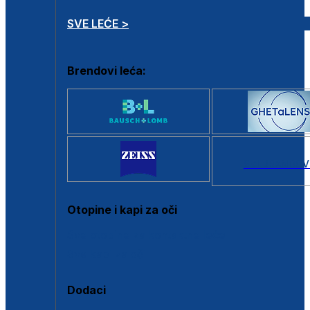
SVE LEĆE >
Brendovi leća:
SVI BRANDOV
Otopine i kapi za oči
Sve otopine za kontaktne leće
Sve kapi za oči
Dodaci