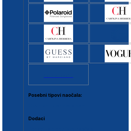
Svi brendovi >
Posebni tipovi naočala:
Okviri s clip-on dodatkom
Dodaci
Dodaci za dioptrijske naočale