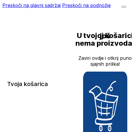
Preskoči na glavni sadržaj
Preskoči na podnožje
U tvojoj košarici još
nema proizvoda
Zaviri ovdje i otkrij puno
sjajnih prilika!
Tvoja košarica