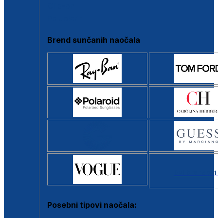
Clip-on
Poluokvir
Brend sunčanih naočala
Svi brendovi
Posebni tipovi naočala: