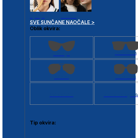
Dječje
Unisex
SVE SUNČANE NAOČALE >
Oblik okvira:
Kvadratan
Cat eye
Aviator
Četvrtasti
Svi oblici >
Virtualno ogled
Tip okvira:
Puni okvir