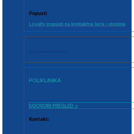
Popusti
Loyalty popusti na kontaktne leće i otopine
SVI PROIZVODI
POLIKLINIKA
UGOVORI PREGLED >
Kontakt:
0800 222 025