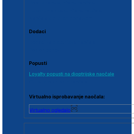
Polarizirane sunčane naočale
Fotokromatske sunčane naočale
Naočale s clip-on dodatkom
Dodaci
Dodaci za dioptrijske naočale
Poklon bonovi
Popusti
Loyalty popusti na dioptrijske naočale
Outlet dioptrijskih naočala
Virtualno isprobavanje naočala:
Virtualno ogledalo