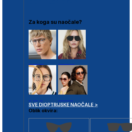
DIOPTRIJSKI OKVIRI
Za koga su naočale?
Muške
Ženske
Dječje
Unisex
SVE DIOPTRIJSKE NAOČALE >
Oblik okvira: