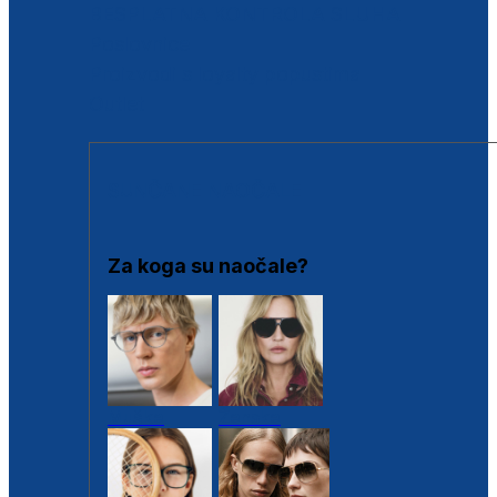
BESPLATNA KONTROLA SLUHA
Poslovnice
Proizvodi s loyalty popustima
Outlet
SUNČANE NAOČALE
Za koga su naočale?
Muške
Ženske