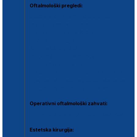
Oftalmološki pregledi:
Specijalistički oftalmološki pregled
Pregled za kontaktne leće
Pregled vidnog polja (OCT)
Dječja oftalmologija
Kontrola očnog tlaka
Drugo mišljenje oftalmologa
Retinološka ambulanta
Dijagnostika i liječenje upalnih očnih bolesti
Dijagnostika i liječenje glaukomske bolesti
Dijagnostika sive mrene ili katarakte
Operativni oftalmološki zahvati:
Ultrazvučna operacija mrene ili katarakta
Estetska kirurgija: