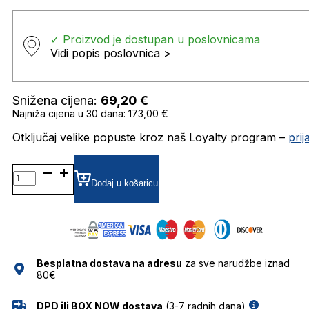
✓ Proizvod je dostupan u poslovnicama
Vidi popis poslovnica >
Snižena cijena:
69,20
€
Najniža cijena u 30 dana: 173,00 €
Otključaj velike popuste kroz naš Loyalty program –
pri
PLD7049/S
POLARIZIRANE SUNČANE
Dodaj u košaricu
NAOČALE
POLAROID
količina
Besplatna dostava na adresu
za sve narudžbe iznad
80€
DPD ili BOX NOW dostava
(3-7 radnih dana)