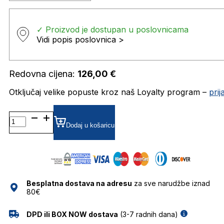
✓ Proizvod je dostupan u poslovnicama
Vidi popis poslovnica >
Redovna cijena:
126,00
€
Otključaj velike popuste kroz naš Loyalty program –
pri
PLDD437/G DIOPTRIJSKI
OKVIRI
Dodaj u košaricu
POLAROID
količina
Besplatna dostava na adresu
za sve narudžbe iznad
80€
DPD ili BOX NOW dostava
(3-7 radnih dana)