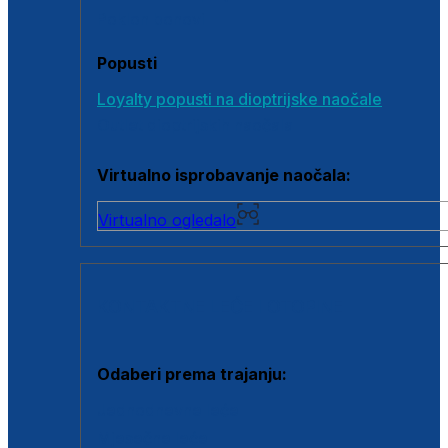
Poklon bonovi
Popusti
Loyalty popusti na dioptrijske naočale
Outlet dioptrijskih naočala
Virtualno isprobavanje naočala:
Virtualno ogledalo
KONTAKTNE LEĆE I OTOPINE
Odaberi prema trajanju:
Jednodnevne leće
Mjesečne leće