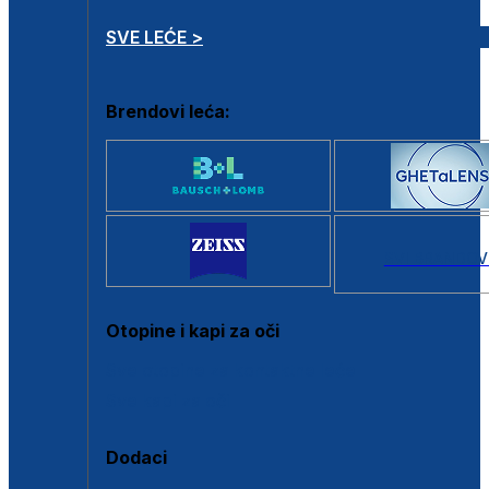
SVE LEĆE >
Brendovi leća:
SVI BRANDOV
Otopine i kapi za oči
Sve otopine za kontaktne leće
Sve kapi za oči
Dodaci