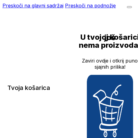
Preskoči na glavni sadržaj
Preskoči na podnožje
U tvojoj košarici još
nema proizvoda
Zaviri ovdje i otkrij puno
sjajnih prilika!
Tvoja košarica