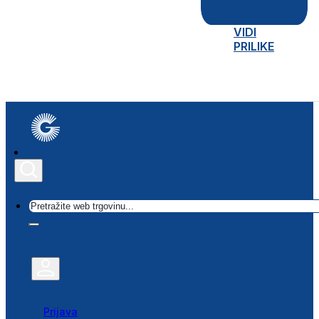
VIDI
PRILIKE
Traži
Prijava