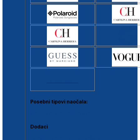
Svi brendovi >
Posebni tipovi naočala:
Okviri s clip-on dodatkom
Dodaci
Dodaci za dioptrijske naočale