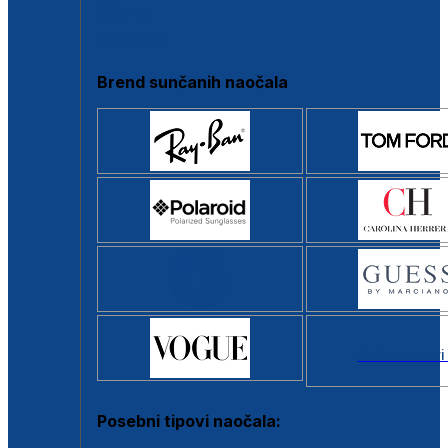
Clip-on
Poluokvir
Brend sunčanih naočala
Svi brendovi
Posebni tipovi naočala: