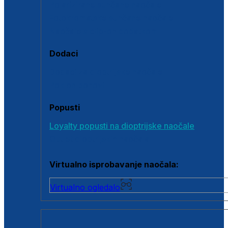
Polarizirane sunčane naočale
Fotokromatske sunčane naočale
Naočale s clip-on dodatkom
Dodaci
Dodaci za dioptrijske naočale
Poklon bonovi
Popusti
Loyalty popusti na dioptrijske naočale
Outlet dioptrijskih naočala
Virtualno isprobavanje naočala:
Virtualno ogledalo