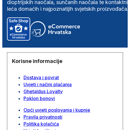
dioptrijskih naočala, sunčanih naočala te kontaktni
leća domaćih i najpoznatijih svjetskih proizvođača.
Korisne informacije
Dostava i povrat
Uvjeti i načini plaćanja
Ghetaldus Loyalty
Poklon bonovi
Opći uvjeti poslovanja i kupnje
Pravila privatnosti
Politika kolačića