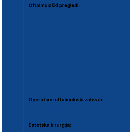
Oftalmološki pregledi:
Specijalistički oftalmološki pregled
Pregled za kontaktne leće
Pregled vidnog polja (OCT)
Dječja oftalmologija
Kontrola očnog tlaka
Drugo mišljenje oftalmologa
Retinološka ambulanta
Dijagnostika i liječenje upalnih očnih bolesti
Dijagnostika i liječenje glaukomske bolesti
Dijagnostika sive mrene ili katarakte
Operativni oftalmološki zahvati:
Ultrazvučna operacija mrene ili katarakta
Estetska kirurgija: