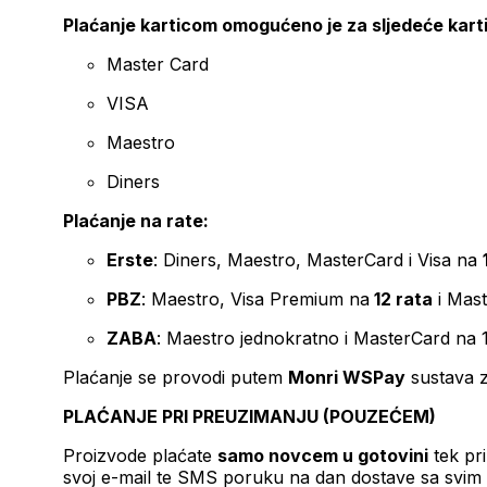
Plaćanje karticom omogućeno je za sljedeće kart
Master Card
VISA
Maestro
Diners
Plaćanje na rate:
Erste
: Diners, Maestro, MasterCard i Visa na
PBZ
: Maestro, Visa Premium na
12 rata
i Mas
ZABA
: Maestro jednokratno i MasterCard na 
Plaćanje se provodi putem
Monri WSPay
sustava z
PLAĆANJE PRI PREUZIMANJU (POUZEĆEM)
Proizvode plaćate
samo novcem u gotovini
tek pr
svoj e-mail te SMS poruku na dan dostave sa svim 