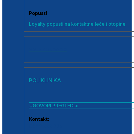
Popusti
Loyalty popusti na kontaktne leće i otopine
SVI PROIZVODI
POLIKLINIKA
UGOVORI PREGLED >
Kontakt:
0800 222 025