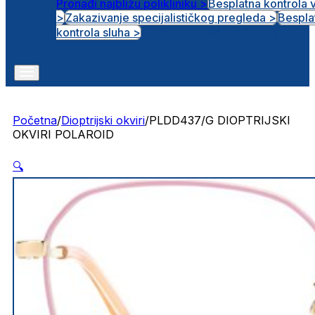
Pronađi najbližu polikliniku >
Besplatna kontrola 
>
Zakazivanje specijalističkog pregleda >
Bespla
Otvorena radna mjesta
kontrola sluha >
Početna
/
Dioptrijski okviri
/
PLDD437/G DIOPTRIJSKI
OKVIRI POLAROID
🔍