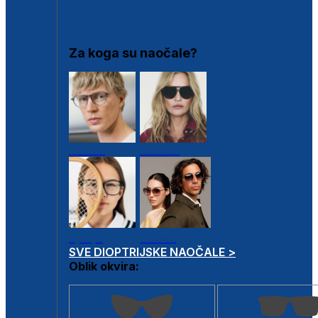
DIOPTRIJSKI OKVIRI
Za koga su naočale?
Muške
Ženske
Dječje
Unisex
SVE DIOPTRIJSKE NAOČALE >
Oblik okvira: