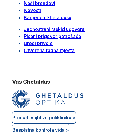
Naši brendovi
Novosti
Karijera u Ghetaldusu
Jednostrani raskid ugovora
Pisani prigovor potrošaća
Uredi privole
Otvorena radna mjesta
Vaš Ghetaldus
Pronađi najbližu polikliniku >
Besplatna kontrola vida >