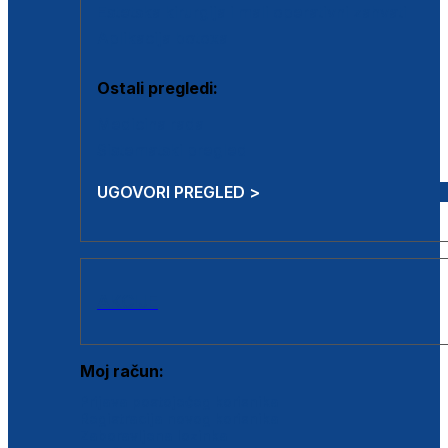
Estetska kirurgija i mali operativni zahvati
Aplikacija botoxa
Ostali pregledi:
Medicina rada
Sistematski pregled
UGOVORI PREGLED >
AKCIJE
Moj račun:
Prijava postojećeg korisnika
Registracija novog korisnika
Zaboravljena lozinka