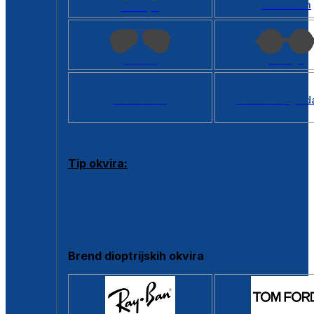
Kvadratan
Cat eye
Aviator
Okrugli
Svi oblici >
Virtualno ogled
Tip okvira:
Puni okvir
Clip-on
Poluokvir
Brend dioptrijskih okvira