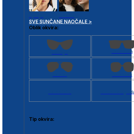
Dječje
Unisex
SVE SUNČANE NAOČALE >
Oblik okvira:
Kvadratan
Cat eye
Aviator
Četvrtasti
Svi oblici >
Virtualno ogled
Tip okvira:
Puni okvir