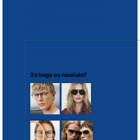
BESPLATNA KONTROLA SLUHA
Poslovnice
Proizvodi s loyalty popustima
Outlet
SUNČANE NAOČALE
Za koga su naočale?
Muške
Ženske