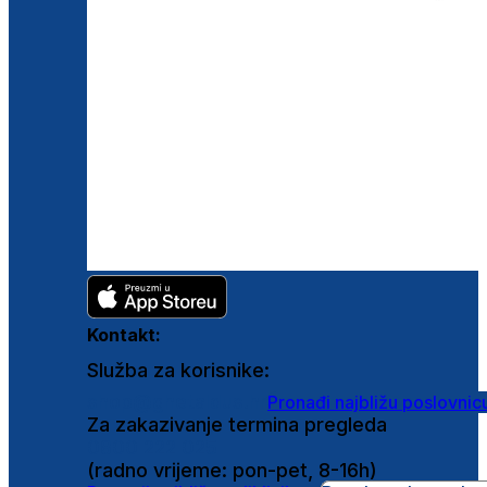
Kontakt:
Služba za korisnike:
shop@ghetaldus.hr
Pronađi najbližu poslovnic
Za zakazivanje termina pregleda
0800 222 025
(radno vrijeme: pon-pet, 8-16h)