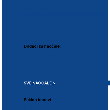
Dodaci za dioptrijske naočale
Poklon bonovi
DODACI
Dodaci za naočale:
Krpice za čišćenje
Kutijice za naočale
Sprejevi za čišćenje
Lančići za naočale
SVE NAOČALE >
Poklon bonovi
Poklon bonovi