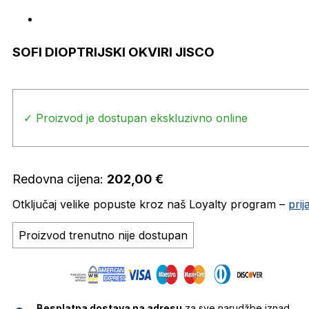
SOFI DIOPTRIJSKI OKVIRI JISCO
✓ Proizvod je dostupan ekskluzivno online
Redovna cijena:
202,00
€
Otključaj velike popuste kroz naš Loyalty program –
pri
Proizvod trenutno nije dostupan
Besplatna dostava na adresu
za sve narudžbe iznad