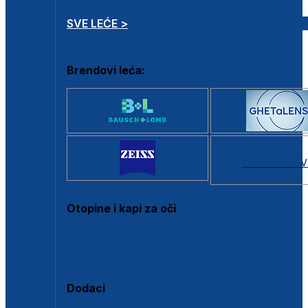
SVE LEĆE >
Brendovi leća:
SVI BRANDOV
Otopine i kapi za oči
Sve otopine za kontaktne leće
Sve kapi za oči
Dodaci