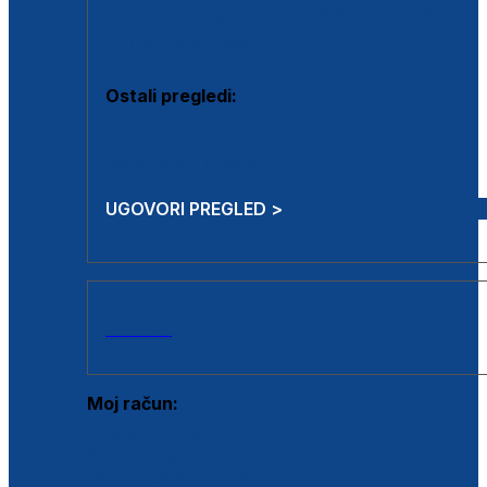
Estetska kirurgija i mali operativni zahvati
Aplikacija botoxa
Ostali pregledi:
Medicina rada
Sistematski pregled
UGOVORI PREGLED >
AKCIJE
Moj račun:
Prijava postojećeg korisnika
Registracija novog korisnika
Zaboravljena lozinka