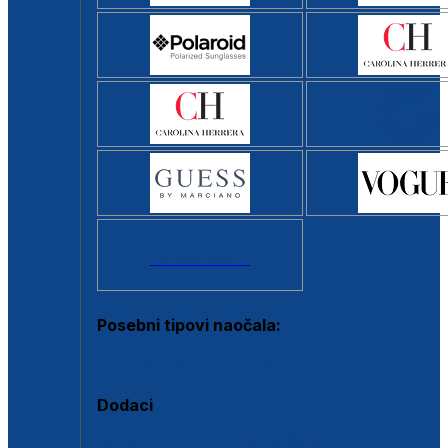
Svi brendovi >
Posebni tipovi naočala:
Okviri s clip-on dodatkom
Dodaci
Dodaci za dioptrijske naočale