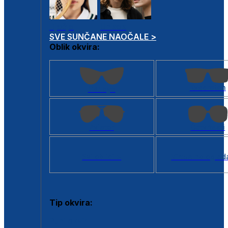
Dječje
Unisex
SVE SUNČANE NAOČALE >
Oblik okvira:
Kvadratan
Cat eye
Aviator
Četvrtasti
Svi oblici >
Virtualno ogled
Tip okvira:
Puni okvir