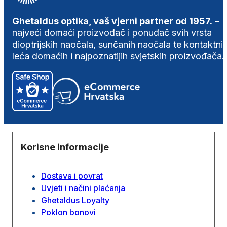
Ghetaldus optika, vaš vjerni partner od 1957.
–
najveći domaći proizvođač i ponuđač svih vrsta
dioptrijskih naočala, sunčanih naočala te kontaktni
leća domaćih i najpoznatijih svjetskih proizvođača.
Korisne informacije
Dostava i povrat
Uvjeti i načini plaćanja
Ghetaldus Loyalty
Poklon bonovi