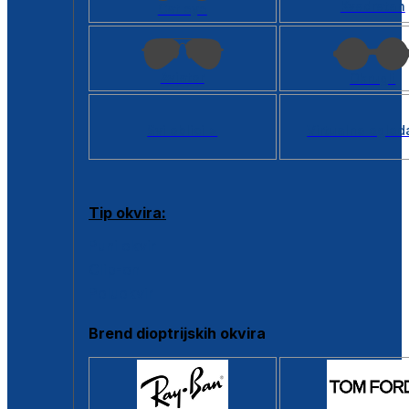
Kvadratan
Cat eye
Aviator
Okrugli
Svi oblici >
Virtualno ogled
Tip okvira:
Puni okvir
Clip-on
Poluokvir
Brend dioptrijskih okvira