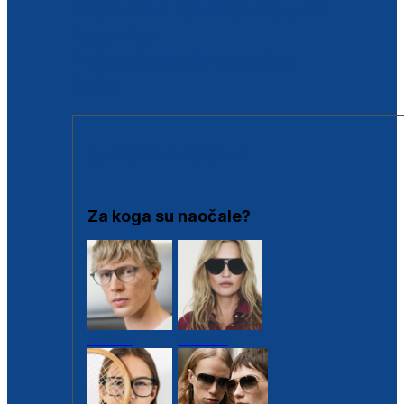
BESPLATNA KONTROLA SLUHA
Poslovnice
Proizvodi s loyalty popustima
Outlet
SUNČANE NAOČALE
Za koga su naočale?
Muške
Ženske