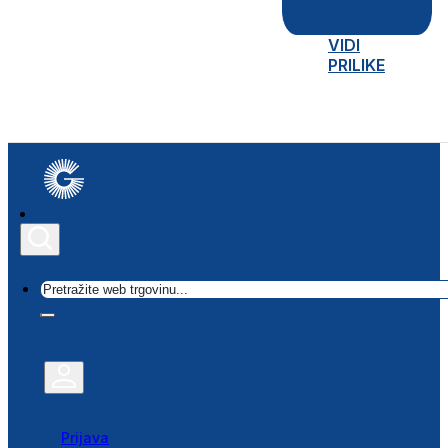
VIDI
PRILIKE
Traži
Prijava