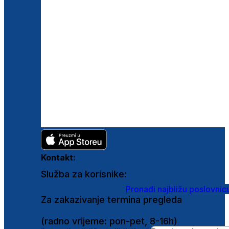
Kontakt:
Služba za korisnike:
shop@ghetaldus.hr
Pronađi najbližu poslovnic
Za zakazivanje termina pregleda
0800 222 025
(radno vrijeme: pon-pet, 8-16h)