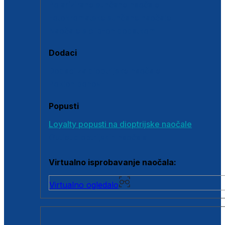
Polarizirane sunčane naočale
Fotokromatske sunčane naočale
Naočale s clip-on dodatkom
Dodaci
Dodaci za dioptrijske naočale
Poklon bonovi
Popusti
Loyalty popusti na dioptrijske naočale
Outlet dioptrijskih naočala
Virtualno isprobavanje naočala:
Virtualno ogledalo