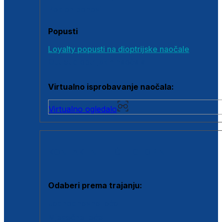
Poklon bonovi
Popusti
Loyalty popusti na dioptrijske naočale
Outlet dioptrijskih naočala
Virtualno isprobavanje naočala:
Virtualno ogledalo
KONTAKTNE LEĆE I OTOPINE
Odaberi prema trajanju:
Jednodnevne leće
Mjesečne leće