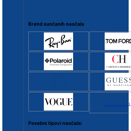
Clip-on
Poluokvir
Brend sunčanih naočala
Svi brendovi
Posebni tipovi naočala: