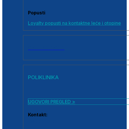
Popusti
Loyalty popusti na kontaktne leće i otopine
SVI PROIZVODI
POLIKLINIKA
UGOVORI PREGLED >
Kontakt:
0800 222 025