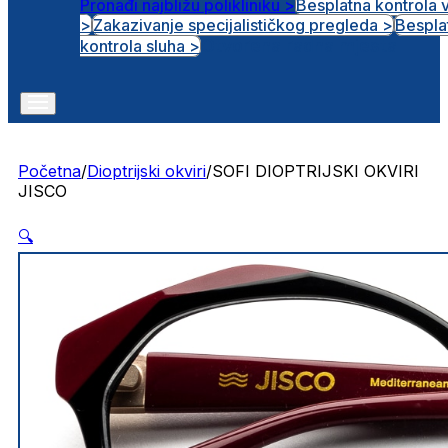
Pronađi najbližu polikliniku >
Besplatna kontrola 
>
Zakazivanje specijalističkog pregleda >
Bespla
Otvorena radna mjesta
kontrola sluha >
Početna
/
Dioptrijski okviri
/
SOFI DIOPTRIJSKI OKVIRI
JISCO
🔍