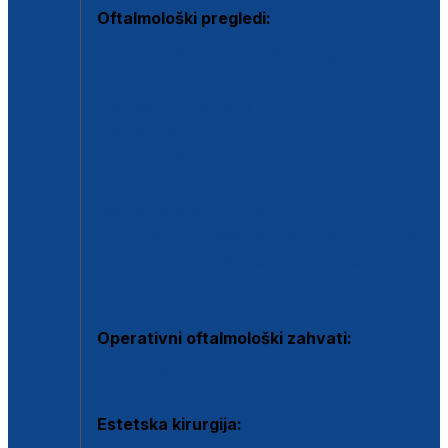
Oftalmološki pregledi:
Specijalistički oftalmološki pregled
Pregled za kontaktne leće
Pregled vidnog polja (OCT)
Dječja oftalmologija
Kontrola očnog tlaka
Drugo mišljenje oftalmologa
Retinološka ambulanta
Dijagnostika i liječenje upalnih očnih bolesti
Dijagnostika i liječenje glaukomske bolesti
Dijagnostika sive mrene ili katarakte
Operativni oftalmološki zahvati:
Ultrazvučna operacija mrene ili katarakta
Estetska kirurgija: