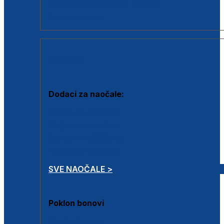
Dodaci za dioptrijske naočale
Poklon bonovi
DODACI
Dodaci za naočale:
Krpice za čišćenje
Kutijice za naočale
Sprejevi za čišćenje
Lančići za naočale
SVE NAOČALE >
Poklon bonovi
Poklon bonovi