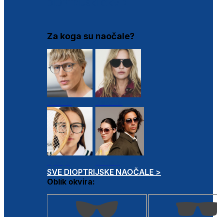
DIOPTRIJSKI OKVIRI
Za koga su naočale?
Muške
Ženske
Dječje
Unisex
SVE DIOPTRIJSKE NAOČALE >
Oblik okvira: