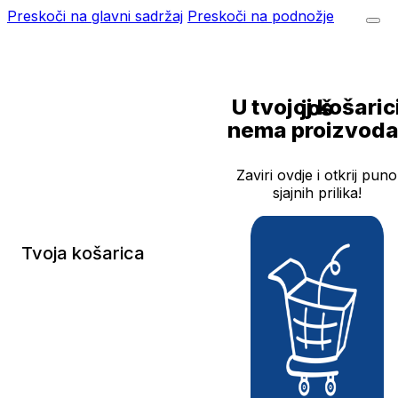
Preskoči na glavni sadržaj
Preskoči na podnožje
U tvojoj košarici još
nema proizvoda
Zaviri ovdje i otkrij puno
sjajnih prilika!
Tvoja košarica