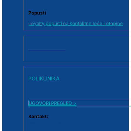
Popusti
Loyalty popusti na kontaktne leće i otopine
SVI PROIZVODI
POLIKLINIKA
UGOVORI PREGLED >
Kontakt:
0800 222 025