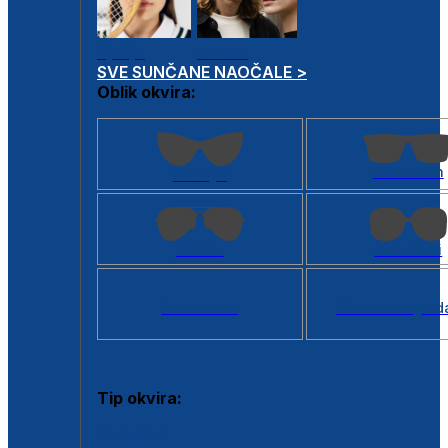
Dječje
Unisex
SVE SUNČANE NAOČALE >
Oblik okvira:
Kvadratan
Cat eye
Aviator
Četvrtasti
Svi oblici >
Virtualno ogled
Tip okvira:
Puni okvir