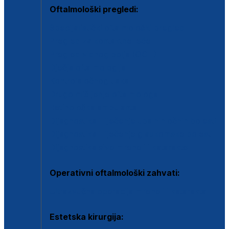
Oftalmološki pregledi:
Specijalistički oftalmološki pregled
Pregled za kontaktne leće
Pregled vidnog polja (OCT)
Dječja oftalmologija
Kontrola očnog tlaka
Drugo mišljenje oftalmologa
Retinološka ambulanta
Dijagnostika i liječenje upalnih očnih bolesti
Dijagnostika i liječenje glaukomske bolesti
Dijagnostika sive mrene ili katarakte
Operativni oftalmološki zahvati:
Ultrazvučna operacija mrene ili katarakta
Estetska kirurgija: