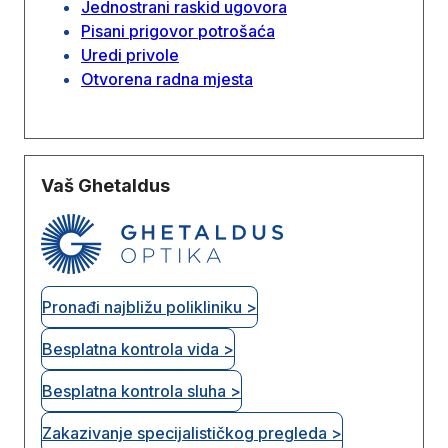
Jednostrani raskid ugovora
Pisani prigovor potrošaća
Uredi privole
Otvorena radna mjesta
Vaš Ghetaldus
Pronađi najbližu polikliniku >
Besplatna kontrola vida >
Besplatna kontrola sluha >
Zakazivanje specijalističkog pregleda >