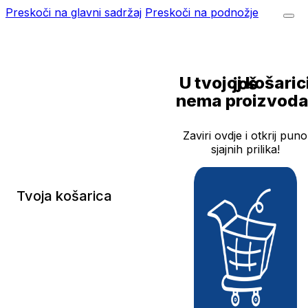
Preskoči na glavni sadržaj
Preskoči na podnožje
U tvojoj košarici još
nema proizvoda
Zaviri ovdje i otkrij puno
sjajnih prilika!
Tvoja košarica