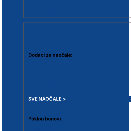
Dodaci za dioptrijske naočale
Poklon bonovi
DODACI
Dodaci za naočale:
Krpice za čišćenje
Kutijice za naočale
Sprejevi za čišćenje
Lančići za naočale
SVE NAOČALE >
Poklon bonovi
Poklon bonovi