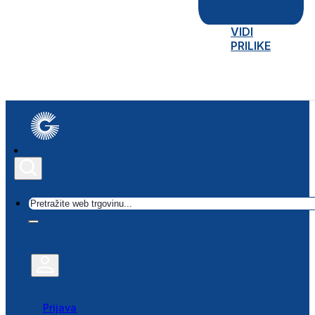
VIDI
PRILIKE
Traži
Prijava