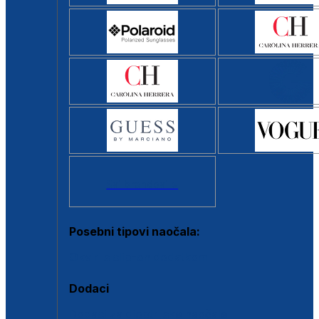
Svi brendovi >
Posebni tipovi naočala:
Okviri s clip-on dodatkom
Dodaci
Dodaci za dioptrijske naočale