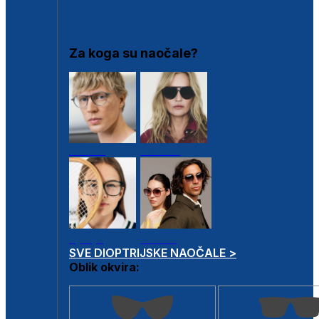
DIOPTRIJSKI OKVIRI
Za koga su naočale?
Muške
Ženske
Dječje
Unisex
SVE DIOPTRIJSKE NAOČALE >
Oblik okvira: