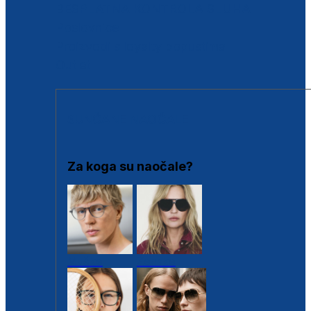
BESPLATNA KONTROLA SLUHA
Poslovnice
Proizvodi s loyalty popustima
Outlet
SUNČANE NAOČALE
Za koga su naočale?
Muške
Ženske