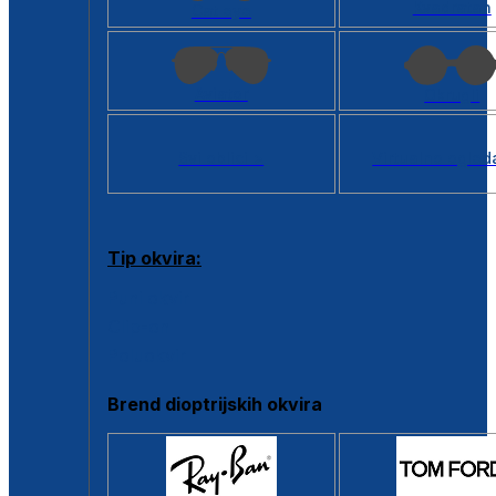
Kvadratan
Cat eye
Aviator
Okrugli
Svi oblici >
Virtualno ogled
Tip okvira:
Puni okvir
Clip-on
Poluokvir
Brend dioptrijskih okvira