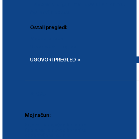
Estetska kirurgija i mali operativni zahvati
Aplikacija botoxa
Ostali pregledi:
Medicina rada
Sistematski pregled
UGOVORI PREGLED >
AKCIJE
Moj račun:
Prijava postojećeg korisnika
Registracija novog korisnika
Zaboravljena lozinka