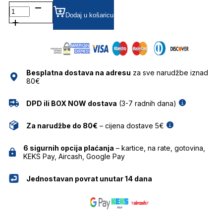
T9155
POLARIZIRANE SUNČANE
Dodaj u košaricu
NAOČALE
T-
CHARGE
količina
Besplatna dostava na adresu
za sve narudžbe iznad
80€
DPD ili BOX NOW dostava
(3-7 radnih dana)
Za narudžbe do 80€
– cijena dostave 5€
6 sigurnih opcija plaćanja
– kartice, na rate, gotovina,
KEKS Pay, Aircash, Google Pay
Jednostavan povrat unutar 14 dana