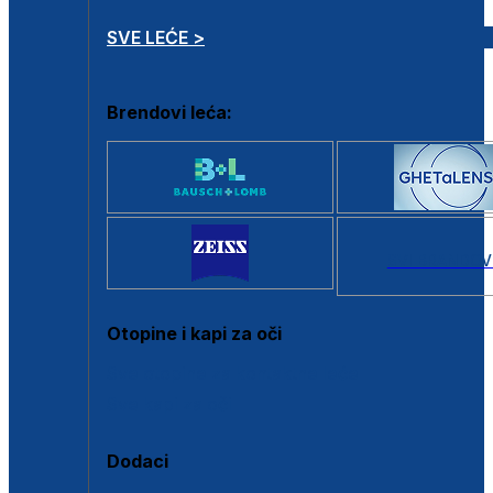
SVE LEĆE >
Brendovi leća:
SVI BRANDOV
Otopine i kapi za oči
Sve otopine za kontaktne leće
Sve kapi za oči
Dodaci