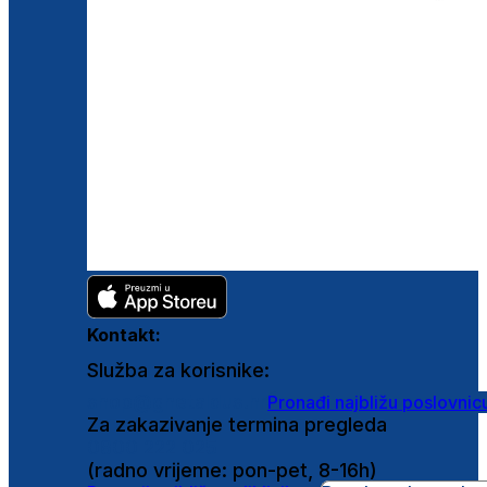
Kontakt:
Služba za korisnike:
shop@ghetaldus.hr
Pronađi najbližu poslovnic
Za zakazivanje termina pregleda
0800 222 025
(radno vrijeme: pon-pet, 8-16h)