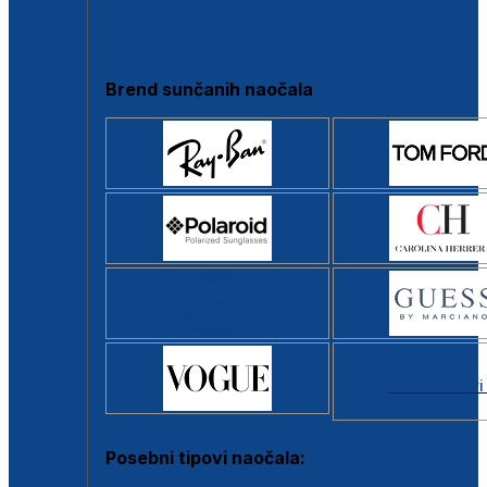
Clip-on
Poluokvir
Brend sunčanih naočala
Svi brendovi
Posebni tipovi naočala: