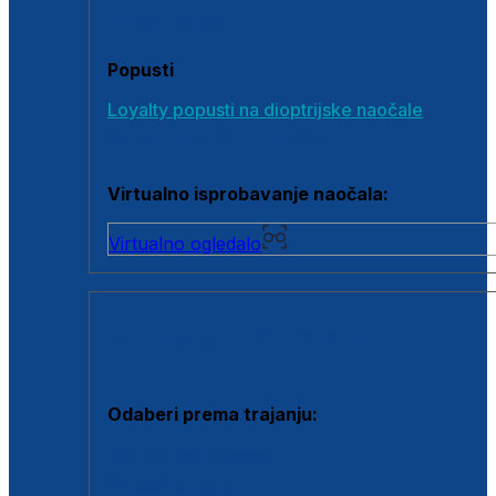
Poklon bonovi
Popusti
Loyalty popusti na dioptrijske naočale
Outlet dioptrijskih naočala
Virtualno isprobavanje naočala:
Virtualno ogledalo
KONTAKTNE LEĆE I OTOPINE
Odaberi prema trajanju:
Jednodnevne leće
Mjesečne leće