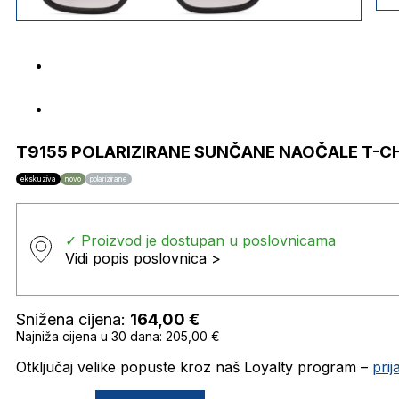
T9155 POLARIZIRANE SUNČANE NAOČALE T-C
ekskluziva
novo
polarizirane
✓ Proizvod je dostupan u poslovnicama
Vidi popis poslovnica >
Snižena cijena:
164,00
€
Najniža cijena u 30 dana: 205,00 €
Otključaj velike popuste kroz naš Loyalty program –
pri