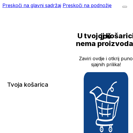
Preskoči na glavni sadržaj
Preskoči na podnožje
U tvojoj košarici još
nema proizvoda
Zaviri ovdje i otkrij puno
sjajnih prilika!
Tvoja košarica