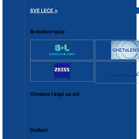
SVE LEĆE >
Brendovi leća:
SVI BRANDOV
Otopine i kapi za oči
Sve otopine za kontaktne leće
Sve kapi za oči
Dodaci