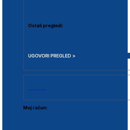
Estetska kirurgija i mali operativni zahvati
Aplikacija botoxa
Ostali pregledi:
Medicina rada
Sistematski pregled
UGOVORI PREGLED >
AKCIJE
Moj račun:
Prijava postojećeg korisnika
Registracija novog korisnika
Zaboravljena lozinka