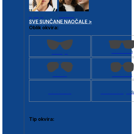
Dječje
Unisex
SVE SUNČANE NAOČALE >
Oblik okvira:
Kvadratan
Cat eye
Aviator
Četvrtasti
Svi oblici >
Virtualno ogled
Tip okvira:
Puni okvir