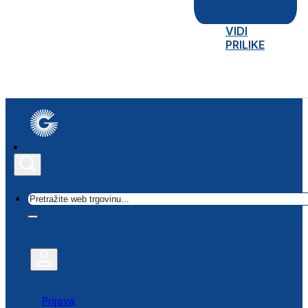
VIDI
PRILIKE
Traži
Prijava