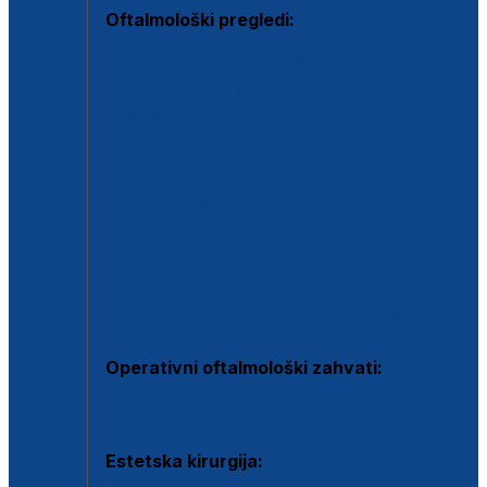
Oftalmološki pregledi:
Specijalistički oftalmološki pregled
Pregled za kontaktne leće
Pregled vidnog polja (OCT)
Dječja oftalmologija
Kontrola očnog tlaka
Drugo mišljenje oftalmologa
Retinološka ambulanta
Dijagnostika i liječenje upalnih očnih bolesti
Dijagnostika i liječenje glaukomske bolesti
Dijagnostika sive mrene ili katarakte
Operativni oftalmološki zahvati:
Ultrazvučna operacija mrene ili katarakta
Estetska kirurgija: