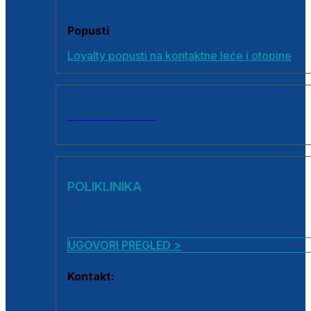
Popusti
Loyalty popusti na kontaktne leće i otopine
SVI PROIZVODI
POLIKLINIKA
UGOVORI PREGLED >
Kontakt:
0800 222 025