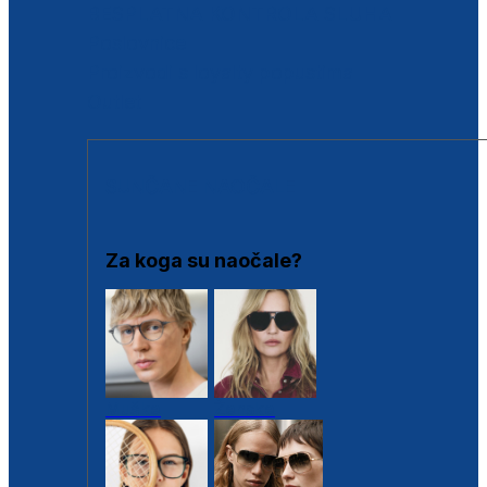
BESPLATNA KONTROLA SLUHA
Poslovnice
Proizvodi s loyalty popustima
Outlet
SUNČANE NAOČALE
Za koga su naočale?
Muške
Ženske