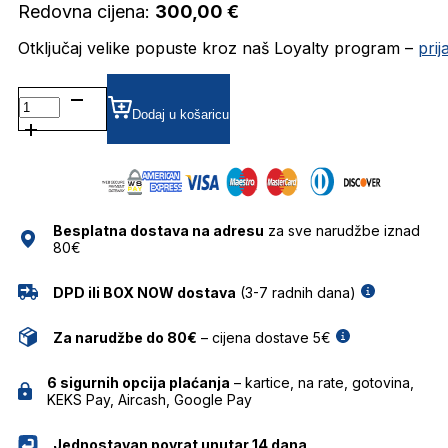
Redovna cijena:
300,00
€
Otključaj velike popuste kroz naš Loyalty program –
pri
TB00073-
H
Dodaj u košaricu
SUNČANE
NAOČALE
TIMBERLAND
količina
Besplatna dostava na adresu
za sve narudžbe iznad
80€
DPD ili BOX NOW dostava
(3-7 radnih dana)
Za narudžbe do 80€
– cijena dostave 5€
6 sigurnih opcija plaćanja
– kartice, na rate, gotovina,
KEKS Pay, Aircash, Google Pay
Jednostavan povrat unutar 14 dana