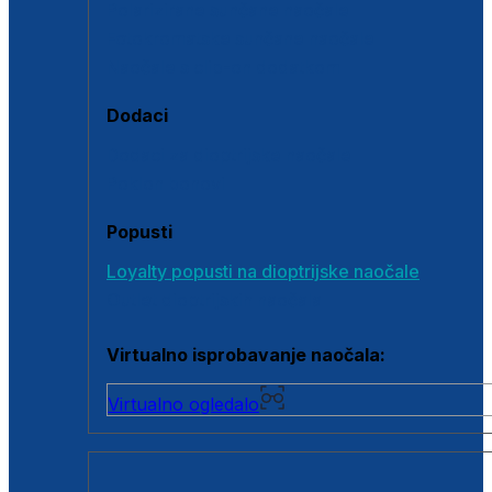
Polarizirane sunčane naočale
Fotokromatske sunčane naočale
Naočale s clip-on dodatkom
Dodaci
Dodaci za dioptrijske naočale
Poklon bonovi
Popusti
Loyalty popusti na dioptrijske naočale
Outlet dioptrijskih naočala
Virtualno isprobavanje naočala:
Virtualno ogledalo