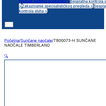
Pronađi najbližu polikliniku >
Besplatna kontrola 
>
Zakazivanje specijalističkog pregleda >
Bespla
Otvorena radna mjesta
kontrola sluha >
Početna
/
Sunčane naočale
/
TB00073-H SUNČANE
NAOČALE TIMBERLAND
🔍