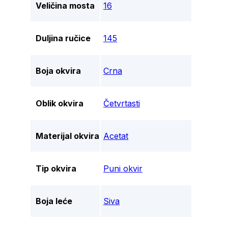
Veličina mosta
16
Duljina ručice
145
Boja okvira
Crna
Oblik okvira
Četvrtasti
Materijal okvira
Acetat
Tip okvira
Puni okvir
Boja leće
Siva