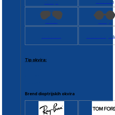
Kvadratan
Cat eye
Aviator
Okrugli
Svi oblici >
Virtualno ogled
Tip okvira:
Puni okvir
Clip-on
Poluokvir
Brend dioptrijskih okvira