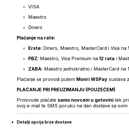
VISA
Maestro
Diners
Plaćanje na rate:
Erste
: Diners, Maestro, MasterCard i Visa na
PBZ
: Maestro, Visa Premium na
12 rata
i Mas
ZABA
: Maestro jednokratno i MasterCard na 
Plaćanje se provodi putem
Monri WSPay
sustava z
PLAĆANJE PRI PREUZIMANJU (POUZEĆEM)
Proizvode plaćate
samo novcem u gotovini
tek pr
svoj e-mail te SMS poruku na dan dostave sa svim 
Detalji opcija brze dostave