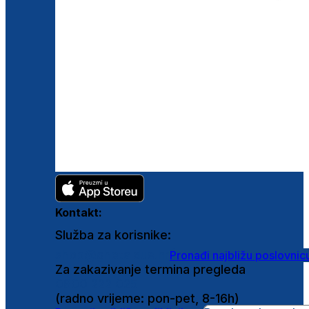
Kontakt:
Služba za korisnike:
shop@ghetaldus.hr
Pronađi najbližu poslovnic
Za zakazivanje termina pregleda
0800 222 025
(radno vrijeme: pon-pet, 8-16h)