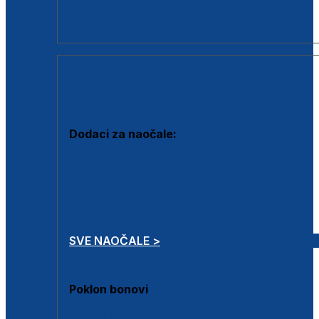
Dodaci za dioptrijske naočale
Poklon bonovi
DODACI
Dodaci za naočale:
Krpice za čišćenje
Kutijice za naočale
Sprejevi za čišćenje
Lančići za naočale
SVE NAOČALE >
Poklon bonovi
Poklon bonovi