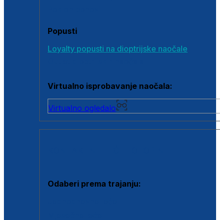
Poklon bonovi
Popusti
Loyalty popusti na dioptrijske naočale
Outlet dioptrijskih naočala
Virtualno isprobavanje naočala:
Virtualno ogledalo
KONTAKTNE LEĆE I OTOPINE
Odaberi prema trajanju:
Jednodnevne leće
Mjesečne leće