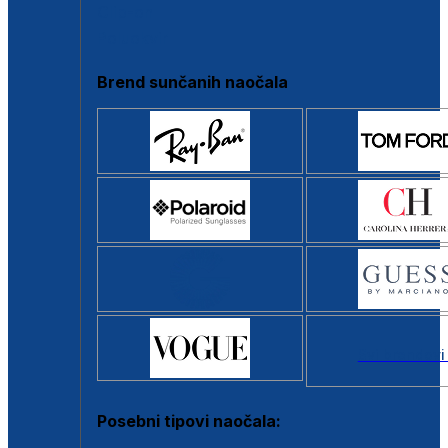
Clip-on
Poluokvir
Brend sunčanih naočala
Svi brendovi
Posebni tipovi naočala: