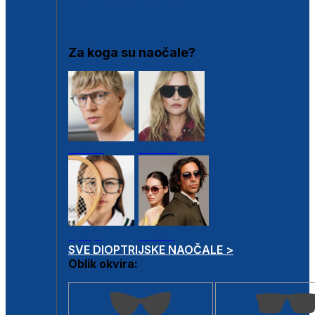
DIOPTRIJSKI OKVIRI
Za koga su naočale?
Muške
Ženske
Dječje
Unisex
SVE DIOPTRIJSKE NAOČALE >
Oblik okvira: