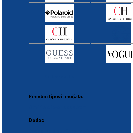
Svi brendovi >
Posebni tipovi naočala:
Okviri s clip-on dodatkom
Dodaci
Dodaci za dioptrijske naočale