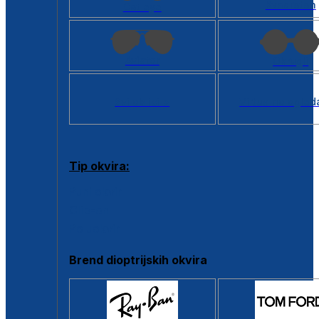
Kvadratan
Cat eye
Aviator
Okrugli
Svi oblici >
Virtualno ogled
Tip okvira:
Puni okvir
Clip-on
Poluokvir
Brend dioptrijskih okvira