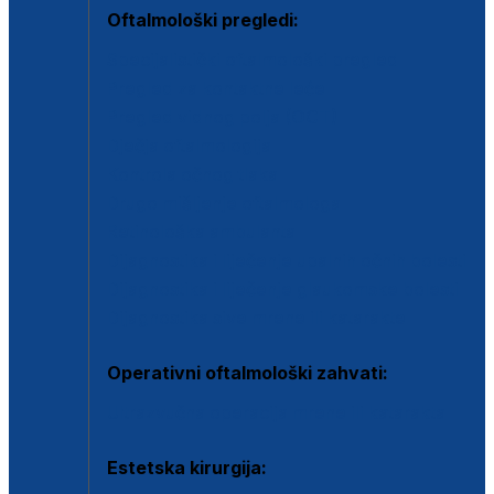
Oftalmološki pregledi:
Specijalistički oftalmološki pregled
Pregled za kontaktne leće
Pregled vidnog polja (OCT)
Dječja oftalmologija
Kontrola očnog tlaka
Drugo mišljenje oftalmologa
Retinološka ambulanta
Dijagnostika i liječenje upalnih očnih bolesti
Dijagnostika i liječenje glaukomske bolesti
Dijagnostika sive mrene ili katarakte
Operativni oftalmološki zahvati:
Ultrazvučna operacija mrene ili katarakta
Estetska kirurgija: