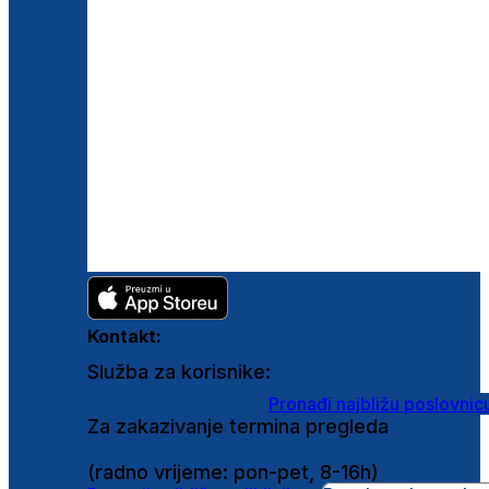
Kontakt:
Služba za korisnike:
shop@ghetaldus.hr
Pronađi najbližu poslovnic
Za zakazivanje termina pregleda
0800 222 025
(radno vrijeme: pon-pet, 8-16h)