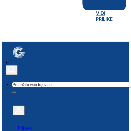
VIDI
PRILIKE
Traži
Prijava