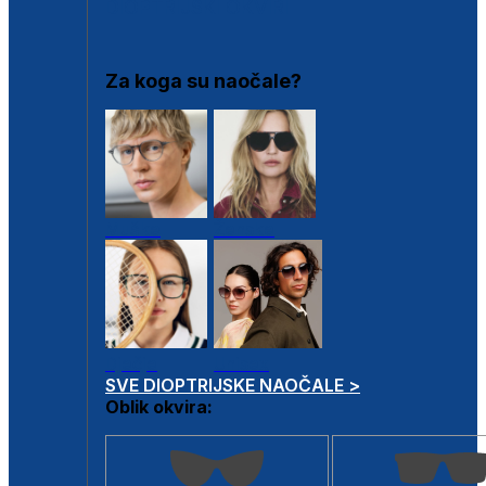
DIOPTRIJSKI OKVIRI
Za koga su naočale?
Muške
Ženske
Dječje
Unisex
SVE DIOPTRIJSKE NAOČALE >
Oblik okvira: