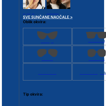
Dječje
Unisex
SVE SUNČANE NAOČALE >
Oblik okvira:
Kvadratan
Cat eye
Aviator
Četvrtasti
Svi oblici >
Virtualno ogled
Tip okvira:
Puni okvir