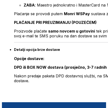
ZABA
: Maestro jednokratno i MasterCard na 
Plaćanje se provodi putem
Monri WSPay
sustava z
PLAĆANJE PRI PREUZIMANJU (POUZEĆEM)
Proizvode plaćate
samo novcem u gotovini
tek pr
svoj e-mail te SMS poruku na dan dostave sa svim 
Detalji opcija brze dostave
Opcije dostave:
DPD ili BOX NOW dostava (prosječno, 3-7 radnih
Nakon predaje paketa DPD dostavnoj službi, na SMS 
dostave.