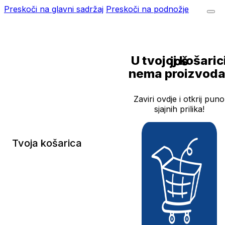
Preskoči na glavni sadržaj
Preskoči na podnožje
U tvojoj košarici još
nema proizvoda
Zaviri ovdje i otkrij puno
sjajnih prilika!
Tvoja košarica