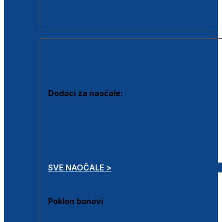
Dodaci za dioptrijske naočale
Poklon bonovi
DODACI
Dodaci za naočale:
Krpice za čišćenje
Kutijice za naočale
Sprejevi za čišćenje
Lančići za naočale
SVE NAOČALE >
Poklon bonovi
Poklon bonovi