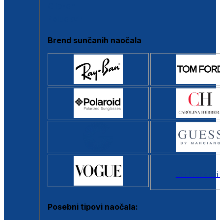
Clip-on
Poluokvir
Brend sunčanih naočala
Svi brendovi
Posebni tipovi naočala: