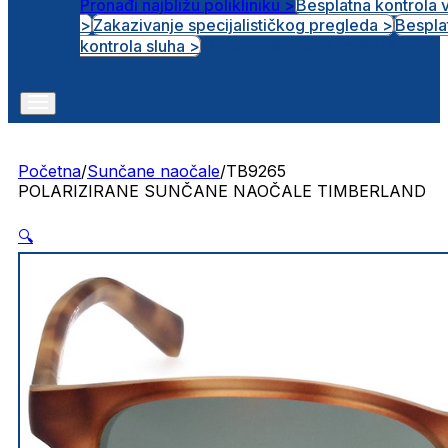
Pronađi najbližu polikliniku >
Besplatna kontrola 
>
Zakazivanje specijalističkog pregleda >
Bespla
Otvorena radna mjesta
kontrola sluha >
Početna
/
Sunčane naočale
/
TB9265
POLARIZIRANE SUNČANE NAOČALE TIMBERLAND
🔍