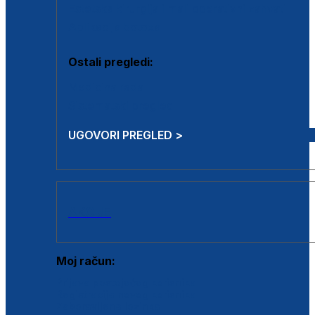
Estetska kirurgija i mali operativni zahvati
Aplikacija botoxa
Ostali pregledi:
Medicina rada
Sistematski pregled
UGOVORI PREGLED >
AKCIJE
Moj račun:
Prijava postojećeg korisnika
Registracija novog korisnika
Zaboravljena lozinka