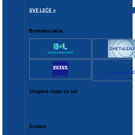
SVE LEĆE >
Brendovi leća:
SVI BRANDOV
Otopine i kapi za oči
Sve otopine za kontaktne leće
Sve kapi za oči
Dodaci