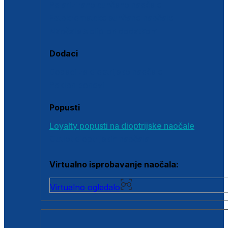
Polarizirane sunčane naočale
Fotokromatske sunčane naočale
Naočale s clip-on dodatkom
Dodaci
Dodaci za dioptrijske naočale
Poklon bonovi
Popusti
Loyalty popusti na dioptrijske naočale
Outlet dioptrijskih naočala
Virtualno isprobavanje naočala:
Virtualno ogledalo