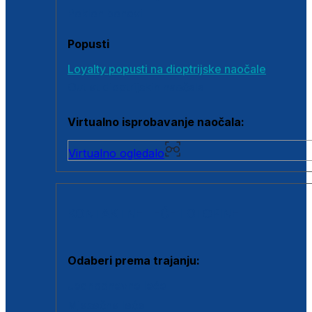
Poklon bonovi
Popusti
Loyalty popusti na dioptrijske naočale
Outlet dioptrijskih naočala
Virtualno isprobavanje naočala:
Virtualno ogledalo
KONTAKTNE LEĆE I OTOPINE
Odaberi prema trajanju:
Jednodnevne leće
Mjesečne leće