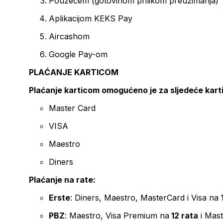
Pouzećem (gotovinom prilikom preuzimanja)
Aplikacijom KEKS Pay
Aircashom
Google Pay-om
PLAĆANJE KARTICOM
Plaćanje karticom omogućeno je za sljedeće kart
Master Card
VISA
Maestro
Diners
Plaćanje na rate:
Erste
: Diners, Maestro, MasterCard i Visa na
PBZ
: Maestro, Visa Premium na
12 rata
i Mas