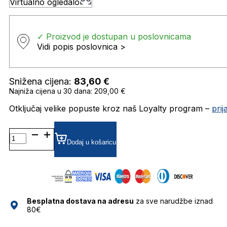
Virtualno ogledalo
✓ Proizvod je dostupan u poslovnicama
Vidi popis poslovnica >
Snižena cijena:
83,60
€
Najniža cijena u 30 dana: 209,00 €
Otključaj velike popuste kroz naš Loyalty program –
pri
TB9265
POLARIZIRANE SUNČANE
Dodaj u košaricu
NAOČALE
TIMBERLAND
količina
Besplatna dostava na adresu
za sve narudžbe iznad
80€