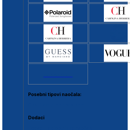
Svi brendovi >
Posebni tipovi naočala:
Okviri s clip-on dodatkom
Dodaci
Dodaci za dioptrijske naočale