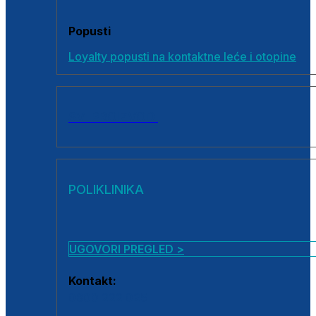
Popusti
Loyalty popusti na kontaktne leće i otopine
SVI PROIZVODI
POLIKLINIKA
UGOVORI PREGLED >
Kontakt:
0800 222 025