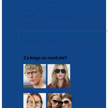
BESPLATNA KONTROLA SLUHA
Poslovnice
Proizvodi s loyalty popustima
Outlet
SUNČANE NAOČALE
Za koga su naočale?
Muške
Ženske