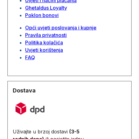
Uvjeti i načini plaćanja
Ghetaldus Loyalty
Poklon bonovi
Opći uvjeti poslovanja i kupnje
Pravila privatnosti
Politika kolačića
Uvjeti korištenja
FAQ
Dostava
Uživajte u brzoj dostavi
(3-5
radnih dana)
ili posjetite jednu