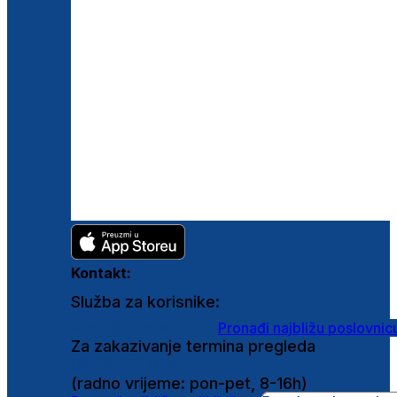
Kontakt:
Služba za korisnike:
shop@ghetaldus.hr
Pronađi najbližu poslovnic
Za zakazivanje termina pregleda
0800 222 025
(radno vrijeme: pon-pet, 8-16h)