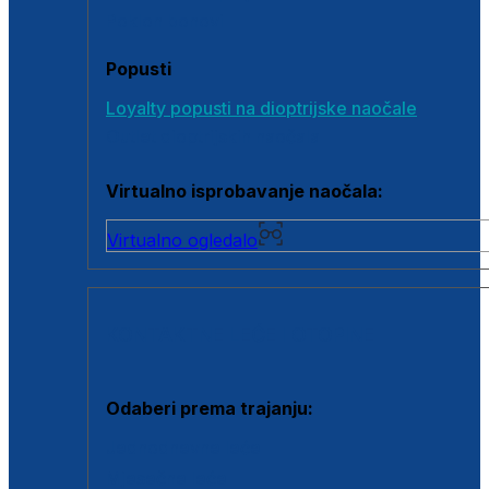
Poklon bonovi
Popusti
Loyalty popusti na dioptrijske naočale
Outlet dioptrijskih naočala
Virtualno isprobavanje naočala:
Virtualno ogledalo
KONTAKTNE LEĆE I OTOPINE
Odaberi prema trajanju:
Jednodnevne leće
Mjesečne leće