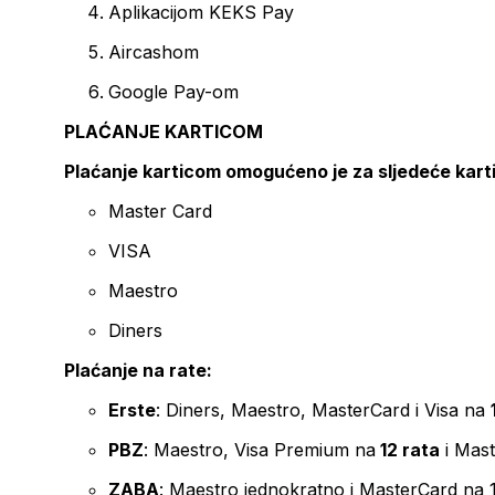
Aplikacijom KEKS Pay
Aircashom
Google Pay-om
PLAĆANJE KARTICOM
Plaćanje karticom omogućeno je za sljedeće kart
Master Card
VISA
Maestro
Diners
Plaćanje na rate:
Erste
: Diners, Maestro, MasterCard i Visa na
PBZ
: Maestro, Visa Premium na
12 rata
i Mas
ZABA
: Maestro jednokratno i MasterCard na 