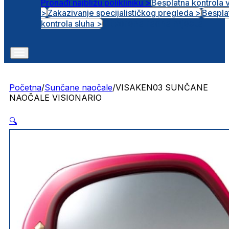
Pronađi najbližu polikliniku >
Besplatna kontrola 
>
Zakazivanje specijalističkog pregleda >
Bespla
Otvorena radna mjesta
kontrola sluha >
Početna
/
Sunčane naočale
/
VISAKEN03 SUNČANE
NAOČALE VISIONARIO
🔍