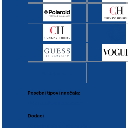
Svi brendovi >
Posebni tipovi naočala:
Okviri s clip-on dodatkom
Dodaci
Dodaci za dioptrijske naočale