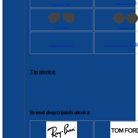
Kvadratan
Cat eye
Aviator
Okrugli
Svi oblici >
Virtualno ogled
Tip okvira:
Puni okvir
Clip-on
Poluokvir
Brend dioptrijskih okvira