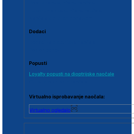
Polarizirane sunčane naočale
Fotokromatske sunčane naočale
Naočale s clip-on dodatkom
Dodaci
Dodaci za dioptrijske naočale
Poklon bonovi
Popusti
Loyalty popusti na dioptrijske naočale
Outlet dioptrijskih naočala
Virtualno isprobavanje naočala:
Virtualno ogledalo