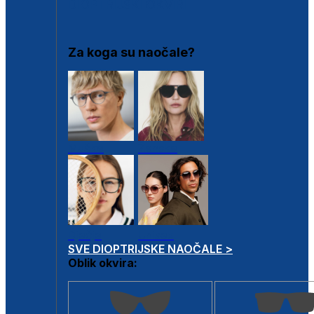
DIOPTRIJSKI OKVIRI
Za koga su naočale?
Muške
Ženske
Dječje
Unisex
SVE DIOPTRIJSKE NAOČALE >
Oblik okvira: