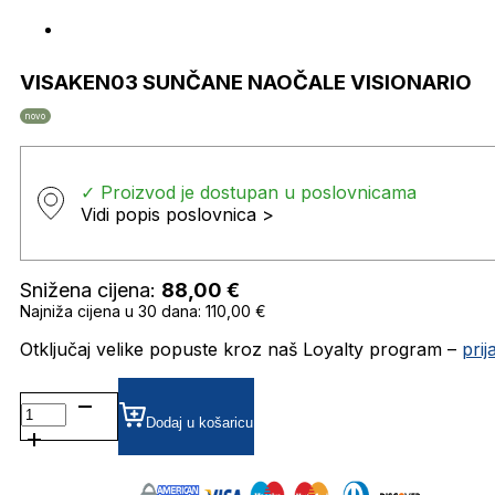
VISAKEN03 SUNČANE NAOČALE VISIONARIO
novo
✓ Proizvod je dostupan u poslovnicama
Vidi popis poslovnica >
Snižena cijena:
88,00
€
Najniža cijena u 30 dana: 110,00 €
Otključaj velike popuste kroz naš Loyalty program –
pri
VISAKEN03
SUNČANE
Dodaj u košaricu
NAOČALE
VISIONARIO
količina