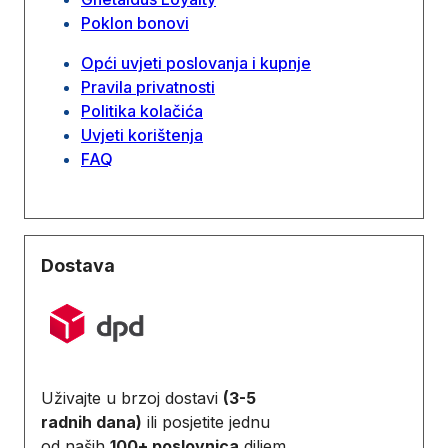
Poklon bonovi
Opći uvjeti poslovanja i kupnje
Pravila privatnosti
Politika kolačića
Uvjeti korištenja
FAQ
Dostava
Uživajte u brzoj dostavi
(3-5
radnih dana)
ili posjetite jednu
od naših
100+ poslovnica
diljem