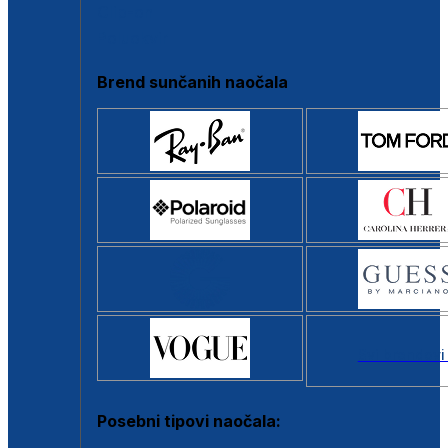
Clip-on
Poluokvir
Brend sunčanih naočala
Svi brendovi
Posebni tipovi naočala: