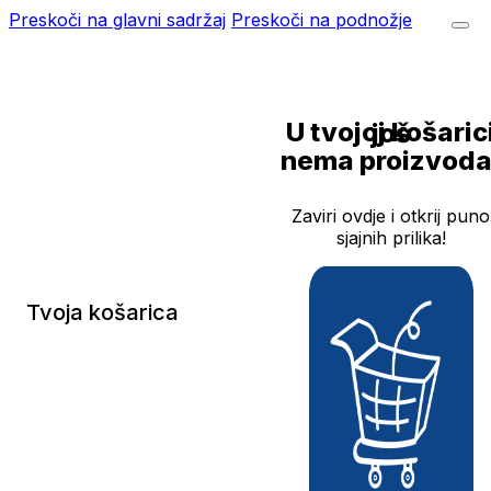
Preskoči na glavni sadržaj
Preskoči na podnožje
U tvojoj košarici još
nema proizvoda
Zaviri ovdje i otkrij puno
sjajnih prilika!
Tvoja košarica