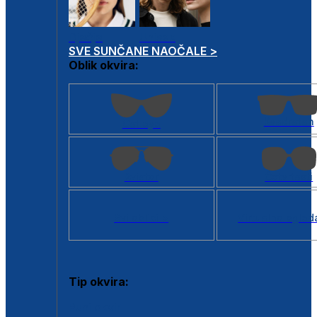
Dječje
Unisex
SVE SUNČANE NAOČALE >
Oblik okvira:
Kvadratan
Cat eye
Aviator
Četvrtasti
Svi oblici >
Virtualno ogled
Tip okvira:
Puni okvir