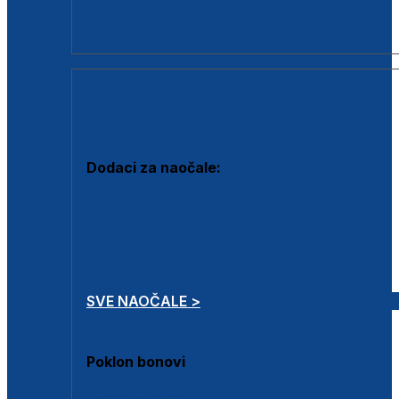
Dodaci za dioptrijske naočale
Poklon bonovi
DODACI
Dodaci za naočale:
Krpice za čišćenje
Kutijice za naočale
Sprejevi za čišćenje
Lančići za naočale
SVE NAOČALE >
Poklon bonovi
Poklon bonovi