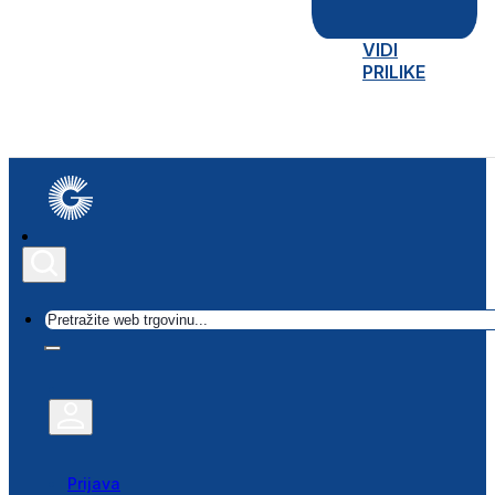
VIDI
PRILIKE
Traži
Prijava