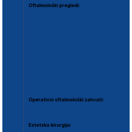
Oftalmološki pregledi:
Specijalistički oftalmološki pregled
Pregled za kontaktne leće
Pregled vidnog polja (OCT)
Dječja oftalmologija
Kontrola očnog tlaka
Drugo mišljenje oftalmologa
Retinološka ambulanta
Dijagnostika i liječenje upalnih očnih bolesti
Dijagnostika i liječenje glaukomske bolesti
Dijagnostika sive mrene ili katarakte
Operativni oftalmološki zahvati:
Ultrazvučna operacija mrene ili katarakta
Estetska kirurgija: