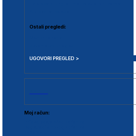
Estetska kirurgija i mali operativni zahvati
Aplikacija botoxa
Ostali pregledi:
Medicina rada
Sistematski pregled
UGOVORI PREGLED >
AKCIJE
Moj račun:
Prijava postojećeg korisnika
Registracija novog korisnika
Zaboravljena lozinka