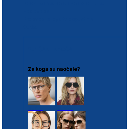
BESPLATNA KONTROLA SLUHA
Poslovnice
Proizvodi s loyalty popustima
Outlet
SUNČANE NAOČALE
Za koga su naočale?
Muške
Ženske