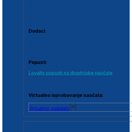
Polarizirane sunčane naočale
Fotokromatske sunčane naočale
Naočale s clip-on dodatkom
Dodaci
Dodaci za dioptrijske naočale
Poklon bonovi
Popusti
Loyalty popusti na dioptrijske naočale
Outlet dioptrijskih naočala
Virtualno isprobavanje naočala:
Virtualno ogledalo