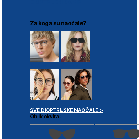
DIOPTRIJSKI OKVIRI
Za koga su naočale?
Muške
Ženske
Dječje
Unisex
SVE DIOPTRIJSKE NAOČALE >
Oblik okvira: