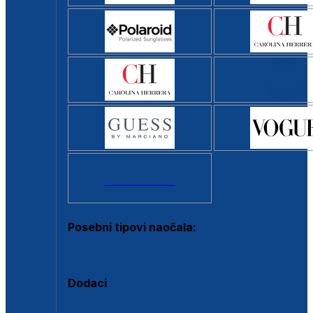
Svi brendovi >
Posebni tipovi naočala:
Okviri s clip-on dodatkom
Dodaci
Dodaci za dioptrijske naočale