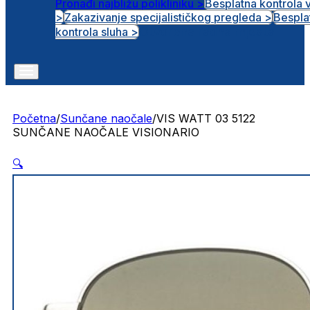
Pronađi najbližu polikliniku >
Besplatna kontrola 
>
Zakazivanje specijalističkog pregleda >
Bespla
Otvorena radna mjesta
kontrola sluha >
Početna
/
Sunčane naočale
/
VIS WATT 03 5122
SUNČANE NAOČALE VISIONARIO
🔍