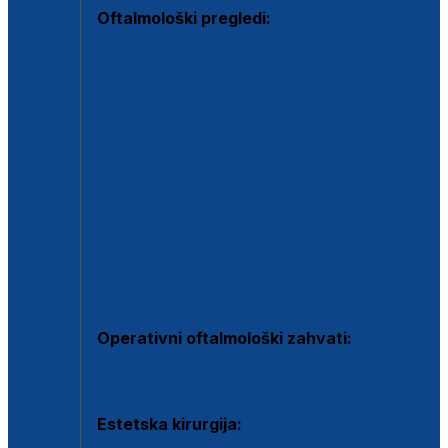
Oftalmološki pregledi:
Specijalistički oftalmološki pregled
Pregled za kontaktne leće
Pregled vidnog polja (OCT)
Dječja oftalmologija
Kontrola očnog tlaka
Drugo mišljenje oftalmologa
Retinološka ambulanta
Dijagnostika i liječenje upalnih očnih bolesti
Dijagnostika i liječenje glaukomske bolesti
Dijagnostika sive mrene ili katarakte
Operativni oftalmološki zahvati:
Ultrazvučna operacija mrene ili katarakta
Estetska kirurgija: