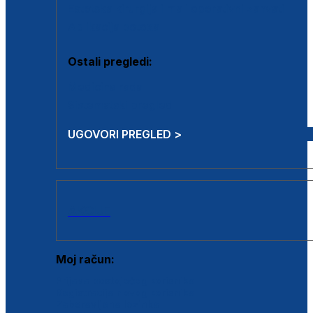
Estetska kirurgija i mali operativni zahvati
Aplikacija botoxa
Ostali pregledi:
Medicina rada
Sistematski pregled
UGOVORI PREGLED >
AKCIJE
Moj račun:
Prijava postojećeg korisnika
Registracija novog korisnika
Zaboravljena lozinka