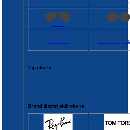
Kvadratan
Cat eye
Aviator
Okrugli
Svi oblici >
Virtualno ogled
Tip okvira:
Puni okvir
Clip-on
Poluokvir
Brend dioptrijskih okvira