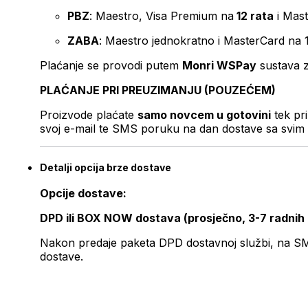
PBZ
: Maestro, Visa Premium na
12 rata
i Mas
ZABA
: Maestro jednokratno i MasterCard na 
Plaćanje se provodi putem
Monri WSPay
sustava z
PLAĆANJE PRI PREUZIMANJU (POUZEĆEM)
Proizvode plaćate
samo novcem u gotovini
tek pr
svoj e-mail te SMS poruku na dan dostave sa svim 
Detalji opcija brze dostave
Opcije dostave:
DPD ili BOX NOW dostava (prosječno, 3-7 radnih
Nakon predaje paketa DPD dostavnoj službi, na SMS 
dostave.