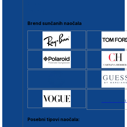
Clip-on
Poluokvir
Brend sunčanih naočala
Svi brendovi
Posebni tipovi naočala: