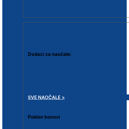
Dodaci za dioptrijske naočale
Poklon bonovi
DODACI
Dodaci za naočale:
Krpice za čišćenje
Kutijice za naočale
Sprejevi za čišćenje
Lančići za naočale
SVE NAOČALE >
Poklon bonovi
Poklon bonovi