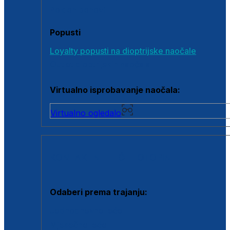
Poklon bonovi
Popusti
Loyalty popusti na dioptrijske naočale
Outlet dioptrijskih naočala
Virtualno isprobavanje naočala:
Virtualno ogledalo
KONTAKTNE LEĆE I OTOPINE
Odaberi prema trajanju:
Jednodnevne leće
Mjesečne leće