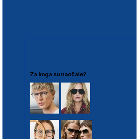
BESPLATNA KONTROLA SLUHA
Poslovnice
Proizvodi s loyalty popustima
Outlet
SUNČANE NAOČALE
Za koga su naočale?
Muške
Ženske