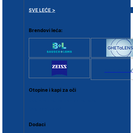
SVE LEĆE >
Brendovi leća:
SVI BRANDOV
Otopine i kapi za oči
Sve otopine za kontaktne leće
Sve kapi za oči
Dodaci