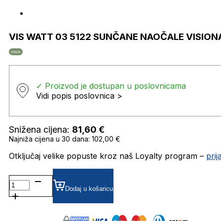
VIS WATT 03 5122 SUNČANE NAOČALE VISION
novo
✓ Proizvod je dostupan u poslovnicama
Vidi popis poslovnica >
Snižena cijena:
81,60
€
Najniža cijena u 30 dana: 102,00 €
Otključaj velike popuste kroz naš Loyalty program –
pri
VIS
WATT
Dodaj u košaricu
03
5122
SUNČANE