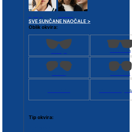
Dječje
Unisex
SVE SUNČANE NAOČALE >
Oblik okvira:
Kvadratan
Cat eye
Aviator
Četvrtasti
Svi oblici >
Virtualno ogled
Tip okvira:
Puni okvir