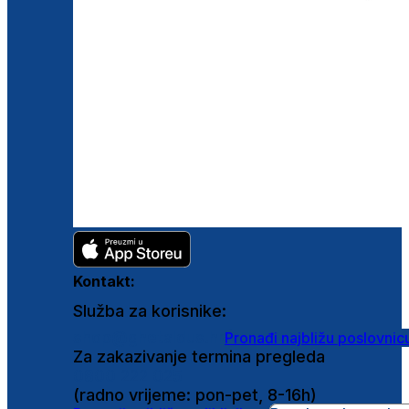
Kontakt:
Služba za korisnike:
shop@ghetaldus.hr
Pronađi najbližu poslovnic
Za zakazivanje termina pregleda
0800 222 025
(radno vrijeme: pon-pet, 8-16h)