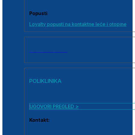
Popusti
Loyalty popusti na kontaktne leće i otopine
SVI PROIZVODI
POLIKLINIKA
UGOVORI PREGLED >
Kontakt:
0800 222 025