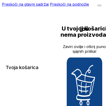
Preskoči na glavni sadržaj
Preskoči na podnožje
U tvojoj košarici još
nema proizvoda
Zaviri ovdje i otkrij puno
sjajnih prilika!
Tvoja košarica