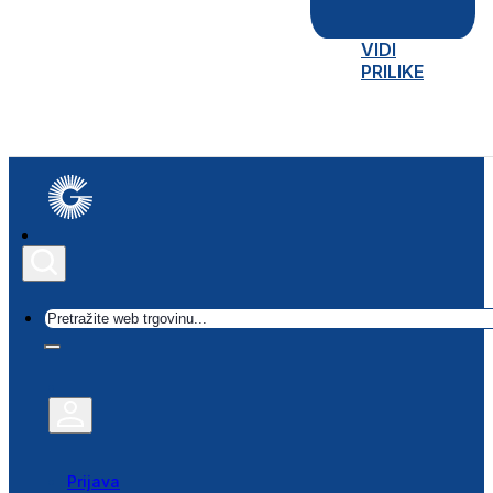
VIDI
PRILIKE
Traži
Prijava