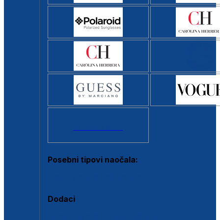
Svi brendovi >
Posebni tipovi naočala:
Okviri s clip-on dodatkom
Dodaci
Dodaci za dioptrijske naočale