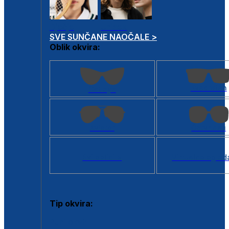
Dječje
Unisex
SVE SUNČANE NAOČALE >
Oblik okvira:
Kvadratan
Cat eye
Aviator
Četvrtasti
Svi oblici >
Virtualno ogled
Tip okvira:
Puni okvir