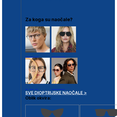
DIOPTRIJSKI OKVIRI
Za koga su naočale?
Muške
Ženske
Dječje
Unisex
SVE DIOPTRIJSKE NAOČALE >
Oblik okvira: