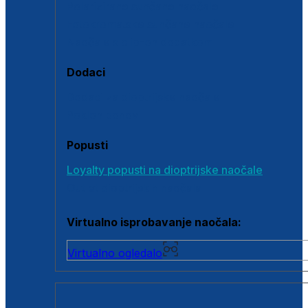
Polarizirane sunčane naočale
Fotokromatske sunčane naočale
Naočale s clip-on dodatkom
Dodaci
Dodaci za dioptrijske naočale
Poklon bonovi
Popusti
Loyalty popusti na dioptrijske naočale
Outlet dioptrijskih naočala
Virtualno isprobavanje naočala:
Virtualno ogledalo