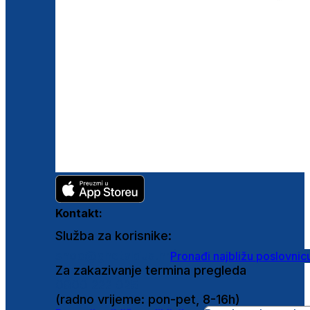
Kontakt:
Služba za korisnike:
shop@ghetaldus.hr
Pronađi najbližu poslovnic
Za zakazivanje termina pregleda
0800 222 025
(radno vrijeme: pon-pet, 8-16h)