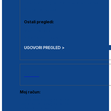
Estetska kirurgija i mali operativni zahvati
Aplikacija botoxa
Ostali pregledi:
Medicina rada
Sistematski pregled
UGOVORI PREGLED >
AKCIJE
Moj račun:
Prijava postojećeg korisnika
Registracija novog korisnika
Zaboravljena lozinka