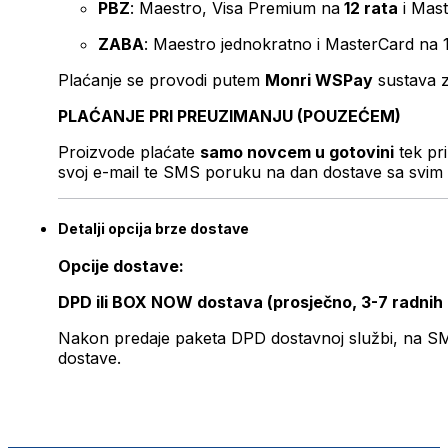
PBZ
: Maestro, Visa Premium na
12 rata
i Mas
ZABA
: Maestro jednokratno i MasterCard na 
Plaćanje se provodi putem
Monri WSPay
sustava z
PLAĆANJE PRI PREUZIMANJU (POUZEĆEM)
Proizvode plaćate
samo novcem u gotovini
tek pr
svoj e-mail te SMS poruku na dan dostave sa svim 
Detalji opcija brze dostave
Opcije dostave:
DPD ili BOX NOW dostava (prosječno, 3-7 radnih
Nakon predaje paketa DPD dostavnoj službi, na SMS 
dostave.