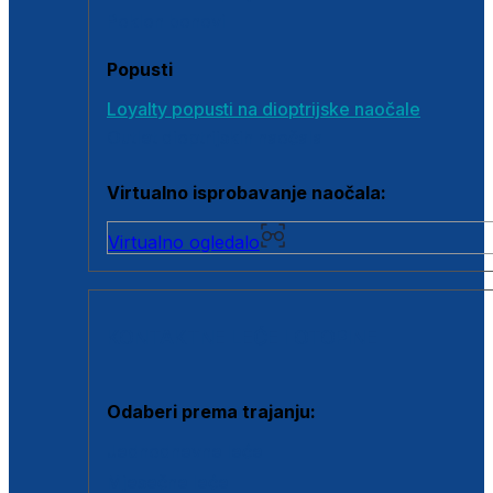
Poklon bonovi
Popusti
Loyalty popusti na dioptrijske naočale
Outlet dioptrijskih naočala
Virtualno isprobavanje naočala:
Virtualno ogledalo
KONTAKTNE LEĆE I OTOPINE
Odaberi prema trajanju:
Jednodnevne leće
Mjesečne leće