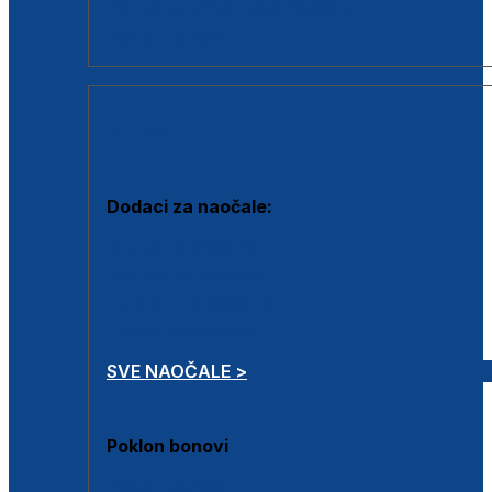
Dodaci za dioptrijske naočale
Poklon bonovi
DODACI
Dodaci za naočale:
Krpice za čišćenje
Kutijice za naočale
Sprejevi za čišćenje
Lančići za naočale
SVE NAOČALE >
Poklon bonovi
Poklon bonovi