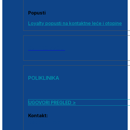
Popusti
Loyalty popusti na kontaktne leće i otopine
SVI PROIZVODI
POLIKLINIKA
UGOVORI PREGLED >
Kontakt:
0800 222 025