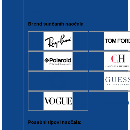
Clip-on
Poluokvir
Brend sunčanih naočala
Svi brendovi
Posebni tipovi naočala: