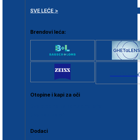
SVE LEĆE >
Brendovi leća:
SVI BRANDOV
Otopine i kapi za oči
Sve otopine za kontaktne leće
Sve kapi za oči
Dodaci