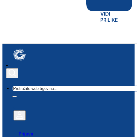
VIDI
PRILIKE
Traži
Prijava