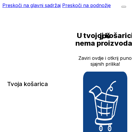
Preskoči na glavni sadržaj
Preskoči na podnožje
U tvojoj košarici još
nema proizvoda
Zaviri ovdje i otkrij puno
sjajnih prilika!
Tvoja košarica