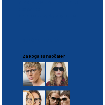
BESPLATNA KONTROLA SLUHA
Poslovnice
Proizvodi s loyalty popustima
Outlet
SUNČANE NAOČALE
Za koga su naočale?
Muške
Ženske