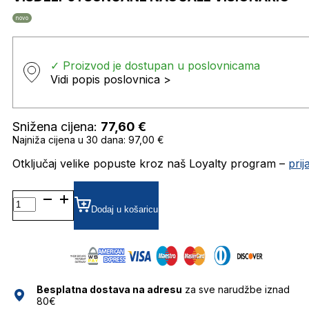
novo
✓ Proizvod je dostupan u poslovnicama
Vidi popis poslovnica >
Snižena cijena:
77,60
€
Najniža cijena u 30 dana: 97,00 €
Otključaj velike popuste kroz naš Loyalty program –
pri
VISDEEP01 SUNČANE
NAOČALE
Dodaj u košaricu
VISIONARIO
količina
Besplatna dostava na adresu
za sve narudžbe iznad
80€