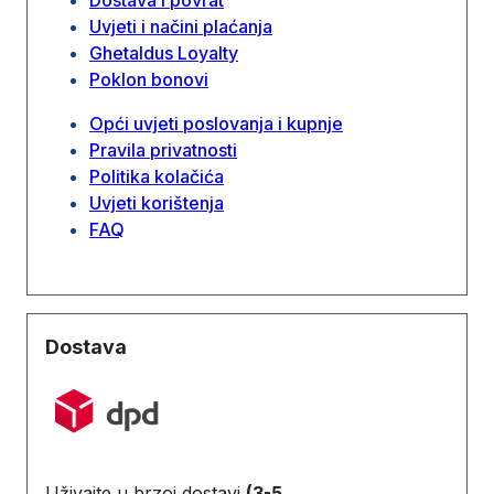
Uvjeti i načini plaćanja
Ghetaldus Loyalty
Poklon bonovi
Opći uvjeti poslovanja i kupnje
Pravila privatnosti
Politika kolačića
Uvjeti korištenja
FAQ
Dostava
Uživajte u brzoj dostavi
(3-5