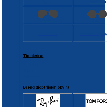
Kvadratan
Cat eye
Aviator
Okrugli
Svi oblici >
Virtualno ogled
Tip okvira:
Puni okvir
Clip-on
Poluokvir
Brend dioptrijskih okvira