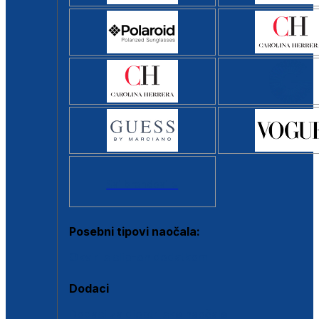
Svi brendovi >
Posebni tipovi naočala:
Okviri s clip-on dodatkom
Dodaci
Dodaci za dioptrijske naočale