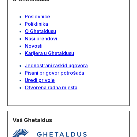
Poslovnice
Poliklinika
O Ghetaldusu
Naši brendovi
Novosti
Karijera u Ghetaldusu
Jednostrani raskid ugovora
Pisani prigovor potrošaća
Uredi privole
Otvorena radna mjesta
Vaš Ghetaldus