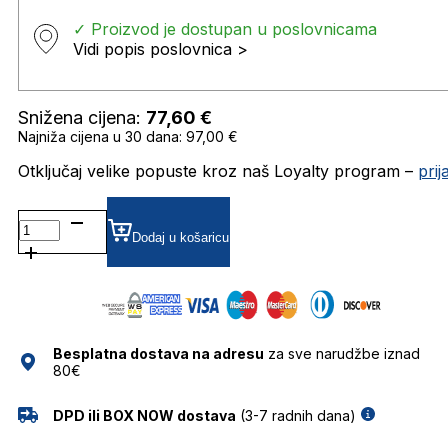
✓ Proizvod je dostupan u poslovnicama
Vidi popis poslovnica >
Snižena cijena:
77,60
€
Najniža cijena u 30 dana: 97,00 €
Otključaj velike popuste kroz naš Loyalty program –
pri
VISLINDA
GRADIJENT SUNČANE
Dodaj u košaricu
NAOČALE
VISIONARIO
količina
Besplatna dostava na adresu
za sve narudžbe iznad
80€
DPD ili BOX NOW dostava
(3-7 radnih dana)