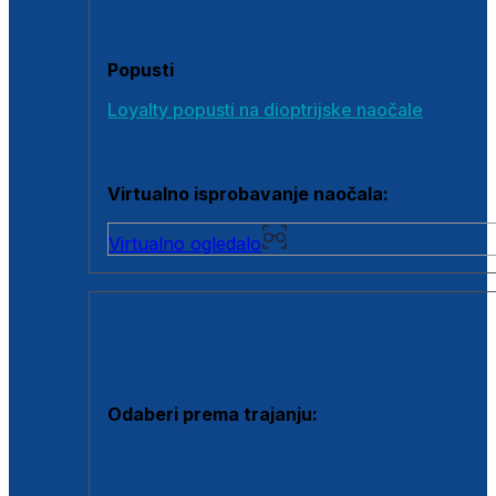
Poklon bonovi
Popusti
Loyalty popusti na dioptrijske naočale
Outlet dioptrijskih naočala
Virtualno isprobavanje naočala:
Virtualno ogledalo
KONTAKTNE LEĆE I OTOPINE
Odaberi prema trajanju:
Jednodnevne leće
Mjesečne leće