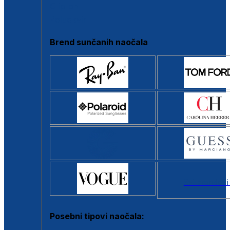
Clip-on
Poluokvir
Brend sunčanih naočala
Svi brendovi
Posebni tipovi naočala: