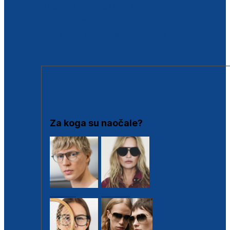
BESPLATNA KONTROLA SLUHA
Poslovnice
Proizvodi s loyalty popustima
Outlet
SUNČANE NAOČALE
Za koga su naočale?
Muške
Ženske