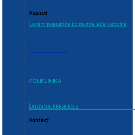
Popusti
Loyalty popusti na kontaktne leće i otopine
SVI PROIZVODI
POLIKLINIKA
UGOVORI PREGLED >
Kontakt:
0800 222 025