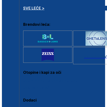
SVE LEĆE >
Brendovi leća:
SVI BRANDOV
Otopine i kapi za oči
Sve otopine za kontaktne leće
Sve kapi za oči
Dodaci