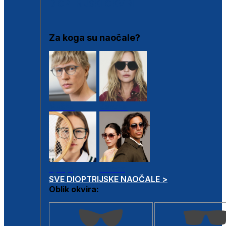
DIOPTRIJSKI OKVIRI
Za koga su naočale?
Muške
Ženske
Dječje
Unisex
SVE DIOPTRIJSKE NAOČALE >
Oblik okvira: