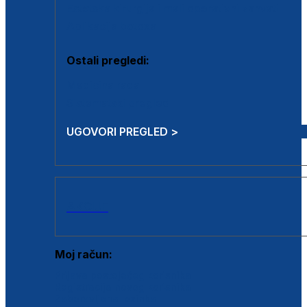
Estetska kirurgija i mali operativni zahvati
Aplikacija botoxa
Ostali pregledi:
Medicina rada
Sistematski pregled
UGOVORI PREGLED >
AKCIJE
Moj račun:
Prijava postojećeg korisnika
Registracija novog korisnika
Zaboravljena lozinka