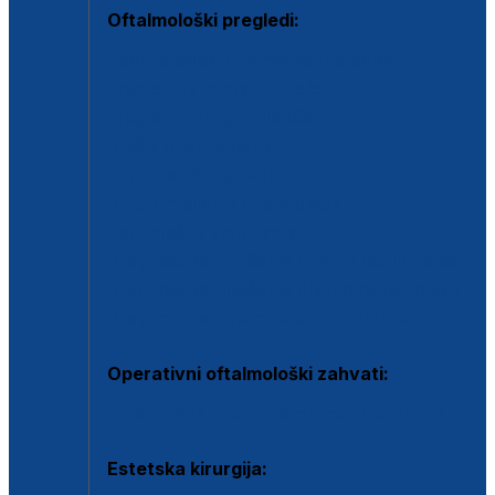
Oftalmološki pregledi:
Specijalistički oftalmološki pregled
Pregled za kontaktne leće
Pregled vidnog polja (OCT)
Dječja oftalmologija
Kontrola očnog tlaka
Drugo mišljenje oftalmologa
Retinološka ambulanta
Dijagnostika i liječenje upalnih očnih bolesti
Dijagnostika i liječenje glaukomske bolesti
Dijagnostika sive mrene ili katarakte
Operativni oftalmološki zahvati:
Ultrazvučna operacija mrene ili katarakta
Estetska kirurgija: