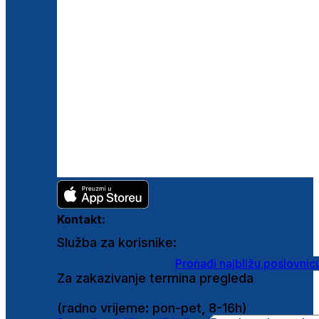
Kontakt:
Služba za korisnike:
shop@ghetaldus.hr
Pronađi najbližu poslovnic
Za zakazivanje termina pregleda
0800 222 025
(radno vrijeme: pon-pet, 8-16h)