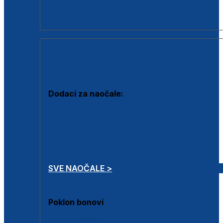
Dodaci za dioptrijske naočale
Poklon bonovi
DODACI
Dodaci za naočale:
Krpice za čišćenje
Kutijice za naočale
Sprejevi za čišćenje
Lančići za naočale
SVE NAOČALE >
Poklon bonovi
Poklon bonovi