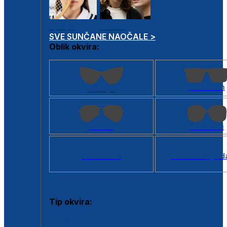
Dječje
Unisex
SVE SUNČANE NAOČALE >
Oblik okvira:
Kvadratan
Cat eye
Aviator
Četvrtasti
Svi oblici >
Virtualno ogled
Tip okvira:
Puni okvir