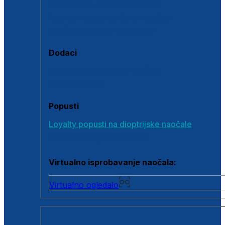
Polarizirane sunčane naočale
Fotokromatske sunčane naočale
Naočale s clip-on dodatkom
Dodaci
Dodaci za dioptrijske naočale
Poklon bonovi
Popusti
Loyalty popusti na dioptrijske naočale
Outlet dioptrijskih naočala
Virtualno isprobavanje naočala:
Virtualno ogledalo