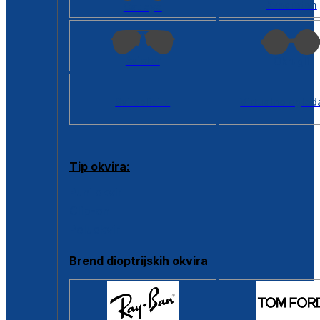
Kvadratan
Cat eye
Aviator
Okrugli
Svi oblici >
Virtualno ogled
Tip okvira:
Puni okvir
Clip-on
Poluokvir
Brend dioptrijskih okvira