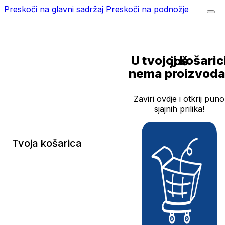
Preskoči na glavni sadržaj
Preskoči na podnožje
U tvojoj košarici još
nema proizvoda
Zaviri ovdje i otkrij puno
sjajnih prilika!
Tvoja košarica