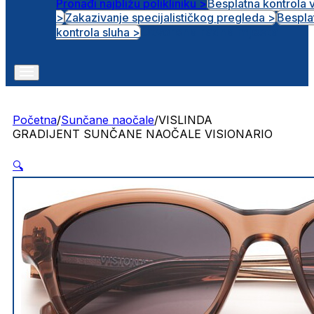
Pronađi najbližu polikliniku >
Besplatna kontrola 
>
Zakazivanje specijalističkog pregleda >
Bespla
Otvorena radna mjesta
kontrola sluha >
Početna
/
Sunčane naočale
/
VISLINDA
GRADIJENT SUNČANE NAOČALE VISIONARIO
🔍