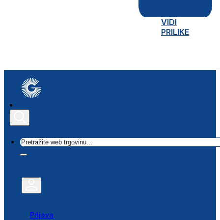
VIDI
PRILIKE
Traži
Prijava