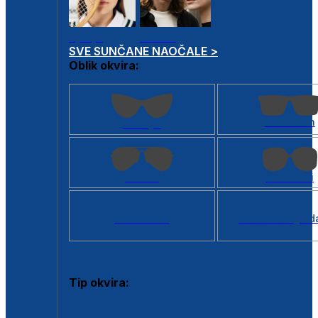
Dječje
Unisex
SVE SUNČANE NAOČALE >
Oblik okvira:
Kvadratan
Cat eye
Aviator
Četvrtasti
Svi oblici >
Virtualno ogled
Tip okvira:
Puni okvir