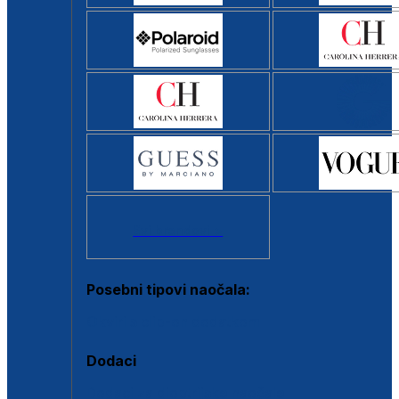
Svi brendovi >
Posebni tipovi naočala:
Okviri s clip-on dodatkom
Dodaci
Dodaci za dioptrijske naočale