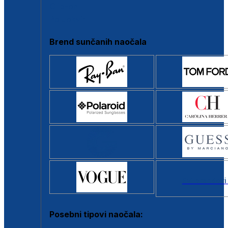
Clip-on
Poluokvir
Brend sunčanih naočala
Svi brendovi
Posebni tipovi naočala: