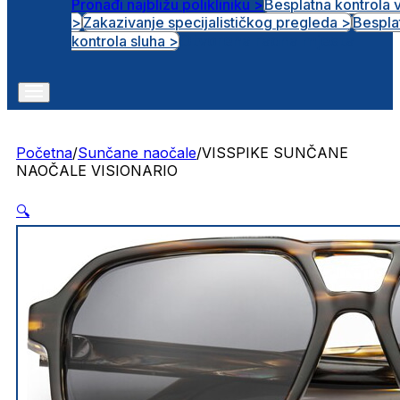
Pronađi najbližu polikliniku >
Besplatna kontrola 
>
Zakazivanje specijalističkog pregleda >
Bespla
Otvorena radna mjesta
kontrola sluha >
Početna
/
Sunčane naočale
/
VISSPIKE SUNČANE
NAOČALE VISIONARIO
🔍