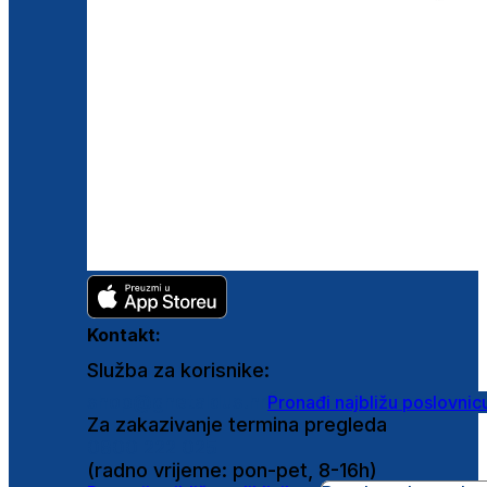
Kontakt:
Služba za korisnike:
shop@ghetaldus.hr
Pronađi najbližu poslovnic
Za zakazivanje termina pregleda
0800 222 025
(radno vrijeme: pon-pet, 8-16h)