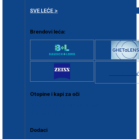
SVE LEĆE >
Brendovi leća:
SVI BRANDOV
Otopine i kapi za oči
Sve otopine za kontaktne leće
Sve kapi za oči
Dodaci