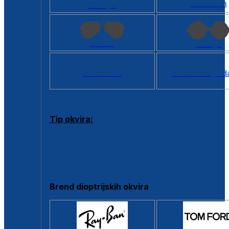
Kvadratan
Cat eye
Aviator
Okrugli
Svi oblici >
Virtualno ogled
Tip okvira:
Puni okvir
Clip-on
Poluokvir
Brend dioptrijskih okvira