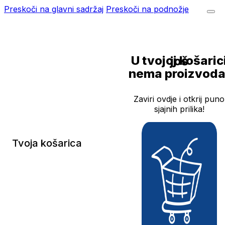
Preskoči na glavni sadržaj
Preskoči na podnožje
U tvojoj košarici još
nema proizvoda
Zaviri ovdje i otkrij puno
sjajnih prilika!
Tvoja košarica