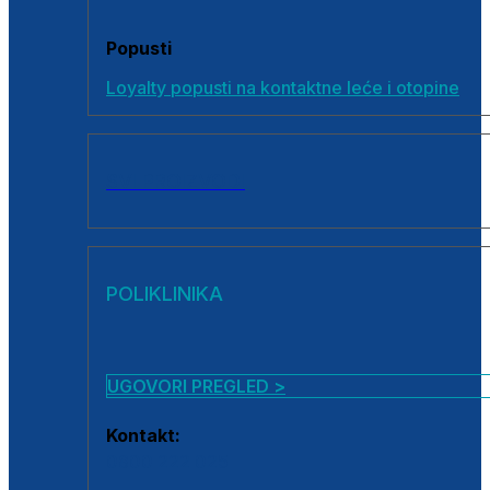
Popusti
Loyalty popusti na kontaktne leće i otopine
SVI PROIZVODI
POLIKLINIKA
UGOVORI PREGLED >
Kontakt:
0800 222 025