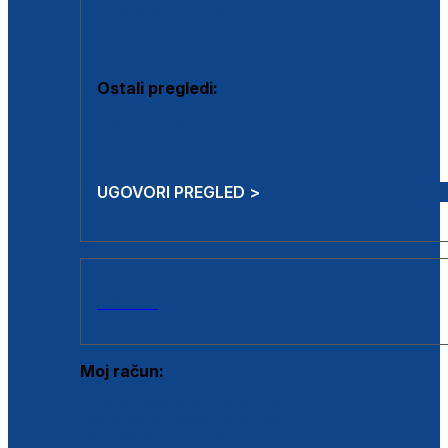
Estetska kirurgija i mali operativni zahvati
Aplikacija botoxa
Ostali pregledi:
Medicina rada
Sistematski pregled
UGOVORI PREGLED >
AKCIJE
Moj račun:
Prijava postojećeg korisnika
Registracija novog korisnika
Zaboravljena lozinka