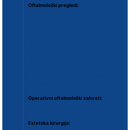
Oftalmološki pregledi:
Specijalistički oftalmološki pregled
Pregled za kontaktne leće
Pregled vidnog polja (OCT)
Dječja oftalmologija
Kontrola očnog tlaka
Drugo mišljenje oftalmologa
Retinološka ambulanta
Dijagnostika i liječenje upalnih očnih bolesti
Dijagnostika i liječenje glaukomske bolesti
Dijagnostika sive mrene ili katarakte
Operativni oftalmološki zahvati:
Ultrazvučna operacija mrene ili katarakta
Estetska kirurgija: