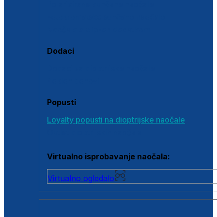
Polarizirane sunčane naočale
Fotokromatske sunčane naočale
Naočale s clip-on dodatkom
Dodaci
Dodaci za dioptrijske naočale
Poklon bonovi
Popusti
Loyalty popusti na dioptrijske naočale
Outlet dioptrijskih naočala
Virtualno isprobavanje naočala:
Virtualno ogledalo