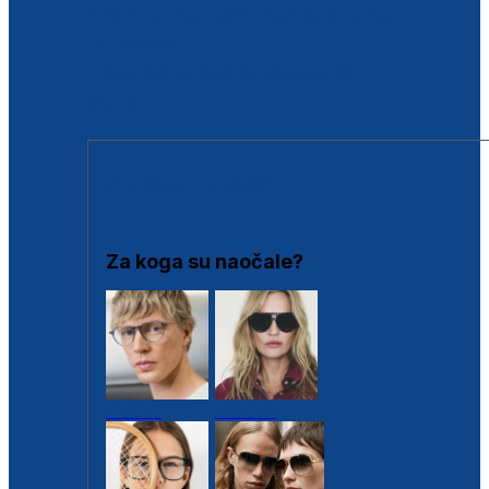
BESPLATNA KONTROLA SLUHA
Poslovnice
Proizvodi s loyalty popustima
Outlet
SUNČANE NAOČALE
Za koga su naočale?
Muške
Ženske