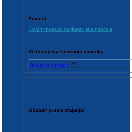
Poklon bonovi
Popusti
Loyalty popusti na dioptrijske naočale
Outlet dioptrijskih naočala
Virtualno isprobavanje naočala:
Virtualno ogledalo
KONTAKTNE LEĆE I OTOPINE
Odaberi prema trajanju:
Jednodnevne leće
Mjesečne leće