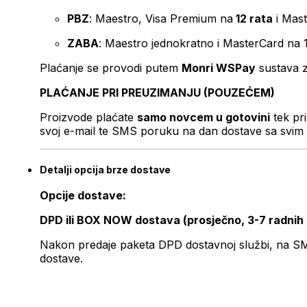
PBZ
: Maestro, Visa Premium na
12 rata
i Mas
ZABA
: Maestro jednokratno i MasterCard na 
Plaćanje se provodi putem
Monri WSPay
sustava z
PLAĆANJE PRI PREUZIMANJU (POUZEĆEM)
Proizvode plaćate
samo novcem u gotovini
tek pr
svoj e-mail te SMS poruku na dan dostave sa svim 
Detalji opcija brze dostave
Opcije dostave:
DPD ili BOX NOW dostava (prosječno, 3-7 radnih
Nakon predaje paketa DPD dostavnoj službi, na SMS 
dostave.