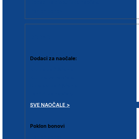
Dodaci za dioptrijske naočale
Poklon bonovi
DODACI
Dodaci za naočale:
Krpice za čišćenje
Kutijice za naočale
Sprejevi za čišćenje
Lančići za naočale
SVE NAOČALE >
Poklon bonovi
Poklon bonovi