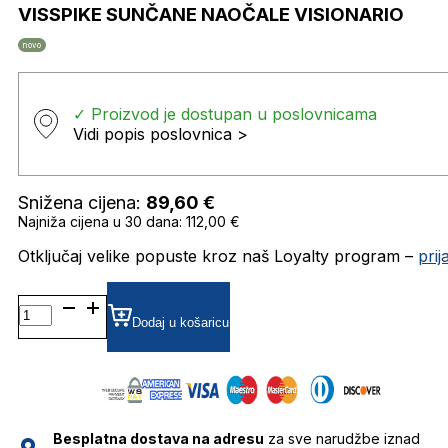
VISSPIKE SUNČANE NAOČALE VISIONARIO
novo
✓ Proizvod je dostupan u poslovnicama
Vidi popis poslovnica >
Snižena cijena:
89,60
€
Najniža cijena u 30 dana: 112,00 €
Otključaj velike popuste kroz naš Loyalty program –
pri
VISSPIKE SUNČANE
NAOČALE
Dodaj u košaricu
VISIONARIO
količina
Besplatna dostava na adresu
za sve narudžbe iznad