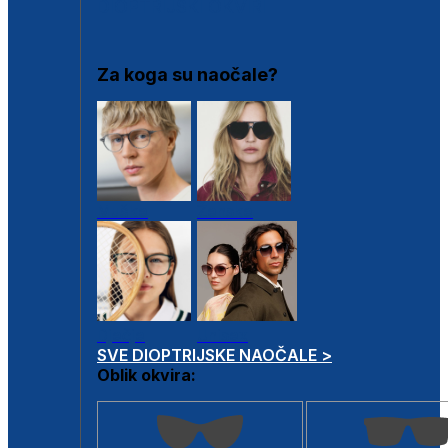
DIOPTRIJSKI OKVIRI
Za koga su naočale?
Muške
Ženske
Dječje
Unisex
SVE DIOPTRIJSKE NAOČALE >
Oblik okvira: