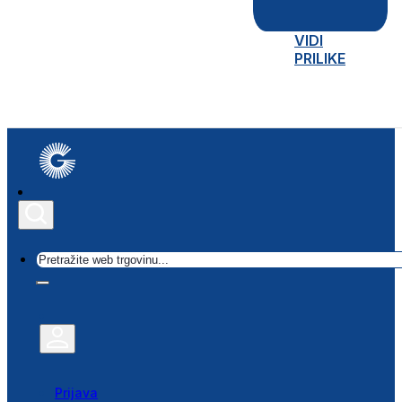
VIDI
PRILIKE
Traži
Prijava