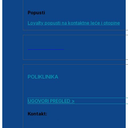
Popusti
Loyalty popusti na kontaktne leće i otopine
SVI PROIZVODI
POLIKLINIKA
UGOVORI PREGLED >
Kontakt:
0800 222 025