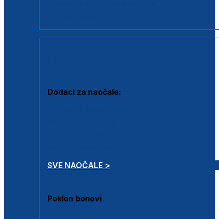
Dodaci za dioptrijske naočale
Poklon bonovi
DODACI
Dodaci za naočale:
Krpice za čišćenje
Kutijice za naočale
Sprejevi za čišćenje
Lančići za naočale
SVE NAOČALE >
Poklon bonovi
Poklon bonovi