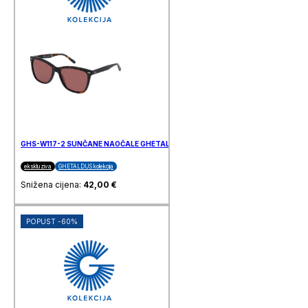
GHS-W117-2 SUNČANE NAOČALE GHETALDUS
ekskluziva
GHETALDUS kolekcija
Snižena cijena:
42,00
€
POPUST -60%