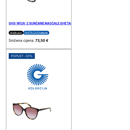
GHS-W126-2 SUNČANE NAOČALE GHETALDUS
ekskluziva
GHETALDUS kolekcija
Snižena cijena:
73,50
€
POPUST -30%