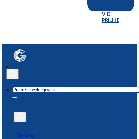
VIDI
PRILIKE
Traži
Prijava