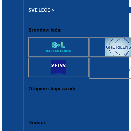
SVE LEĆE >
Brendovi leća:
SVI BRANDOV
Otopine i kapi za oči
Sve otopine za kontaktne leće
Sve kapi za oči
Dodaci