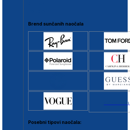
Clip-on
Poluokvir
Brend sunčanih naočala
Svi brendovi
Posebni tipovi naočala: