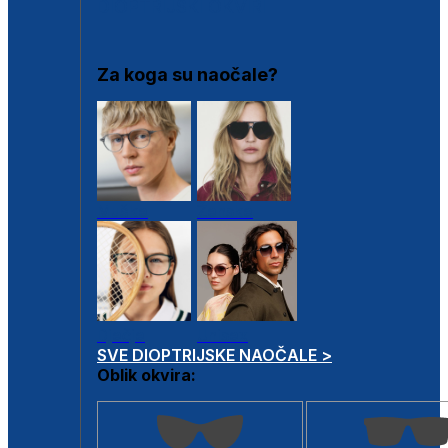
DIOPTRIJSKI OKVIRI
Za koga su naočale?
Muške
Ženske
Dječje
Unisex
SVE DIOPTRIJSKE NAOČALE >
Oblik okvira: