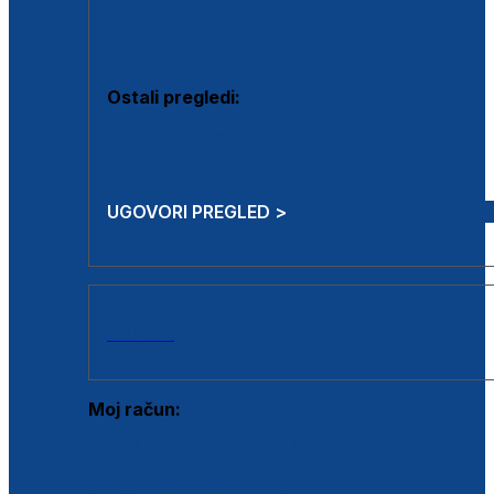
Estetska kirurgija i mali operativni zahvati
Aplikacija botoxa
Ostali pregledi:
Medicina rada
Sistematski pregled
UGOVORI PREGLED >
AKCIJE
Moj račun:
Prijava postojećeg korisnika
Registracija novog korisnika
Zaboravljena lozinka