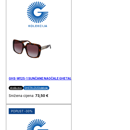
GHS-W125-1 SUNČANE NAOČALE GHETALDUS
ekskluziva
GHETALDUS kolekcija
Snižena cijena:
73,50
€
POPUST -30%