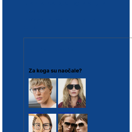
BESPLATNA KONTROLA SLUHA
Poslovnice
Proizvodi s loyalty popustima
Outlet
SUNČANE NAOČALE
Za koga su naočale?
Muške
Ženske