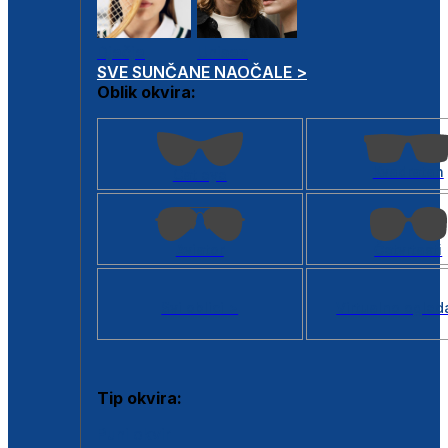
Dječje
Unisex
SVE SUNČANE NAOČALE >
Oblik okvira:
Kvadratan
Cat eye
Aviator
Četvrtasti
Svi oblici >
Virtualno ogled
Tip okvira:
Puni okvir