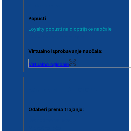
Poklon bonovi
Popusti
Loyalty popusti na dioptrijske naočale
Outlet dioptrijskih naočala
Virtualno isprobavanje naočala:
Virtualno ogledalo
KONTAKTNE LEĆE I OTOPINE
Odaberi prema trajanju:
Jednodnevne leće
Mjesečne leće