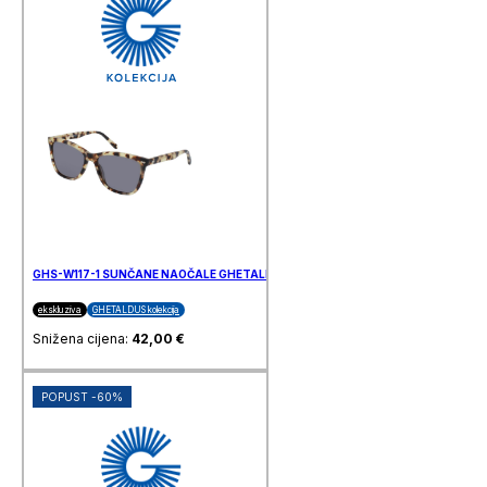
GHS-W117-1 SUNČANE NAOČALE GHETALDUS
ekskluziva
GHETALDUS kolekcija
Snižena cijena:
42,00
€
POPUST -60%