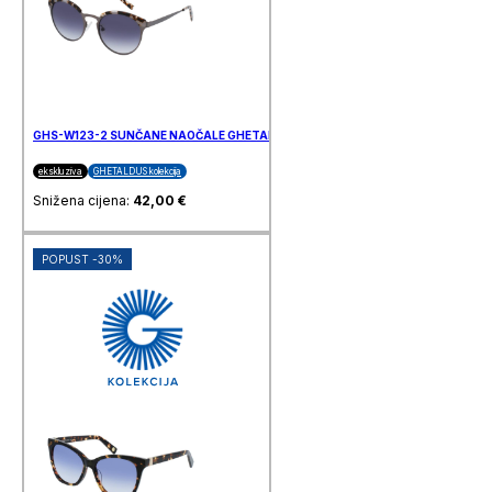
GHS-W123-2 SUNČANE NAOČALE GHETALDUS
ekskluziva
GHETALDUS kolekcija
Snižena cijena:
42,00
€
POPUST -30%