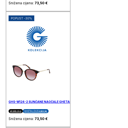
Snižena cijena:
73,50
€
POPUST -30%
GHS-W124-2 SUNČANE NAOČALE GHETALDUS
ekskluziva
GHETALDUS kolekcija
Snižena cijena:
73,50
€