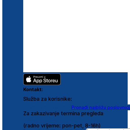
Kontakt:
Služba za korisnike:
shop@ghetaldus.hr
Pronađi najbližu poslovnic
Za zakazivanje termina pregleda
0800 222 025
(radno vrijeme: pon-pet, 8-16h)