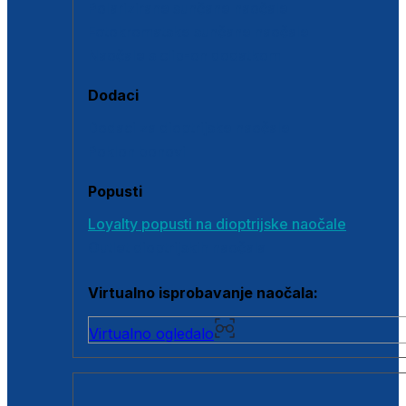
Polarizirane sunčane naočale
Fotokromatske sunčane naočale
Naočale s clip-on dodatkom
Dodaci
Dodaci za dioptrijske naočale
Poklon bonovi
Popusti
Loyalty popusti na dioptrijske naočale
Outlet dioptrijskih naočala
Virtualno isprobavanje naočala:
Virtualno ogledalo