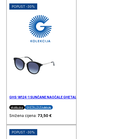
POPUST -30%
GHS-W124-1 SUNČANE NAOČALE GHETALDUS
ekskluziva
GHETALDUS kolekcija
Snižena cijena:
73,50
€
POPUST -30%