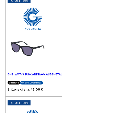
POPUST -60%
GHS-W117-3 SUNČANE NAOČALE GHETALDUS
ekskluziva
GHETALDUS kolekcija
Snižena cijena:
42,00
€
POPUST -60%