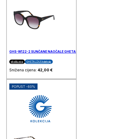
GHS-W122-2 SUNČANE NAOČALE GHETALDUS
ekskluziva
GHETALDUS kolekcija
Snižena cijena:
42,00
€
POPUST -60%