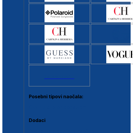
Svi brendovi >
Posebni tipovi naočala:
Okviri s clip-on dodatkom
Dodaci
Dodaci za dioptrijske naočale