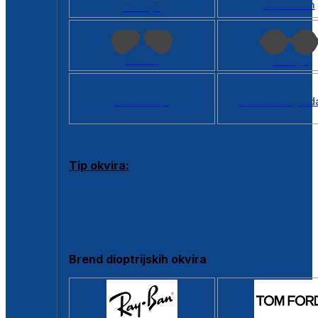
Kvadratan
Cat eye
Aviator
Okrugli
Svi oblici >
Virtualno ogled
Tip okvira:
Puni okvir
Clip-on
Poluokvir
Brend dioptrijskih okvira