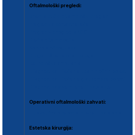
Oftalmološki pregledi:
Specijalistički oftalmološki pregled
Pregled za kontaktne leće
Pregled vidnog polja (OCT)
Dječja oftalmologija
Kontrola očnog tlaka
Drugo mišljenje oftalmologa
Retinološka ambulanta
Dijagnostika i liječenje upalnih očnih bolesti
Dijagnostika i liječenje glaukomske bolesti
Dijagnostika sive mrene ili katarakte
Operativni oftalmološki zahvati:
Ultrazvučna operacija mrene ili katarakta
Estetska kirurgija: