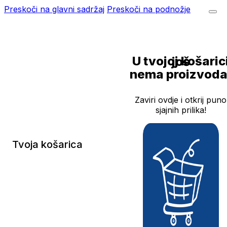
Preskoči na glavni sadržaj
Preskoči na podnožje
U tvojoj košarici još
nema proizvoda
Zaviri ovdje i otkrij puno
sjajnih prilika!
Tvoja košarica