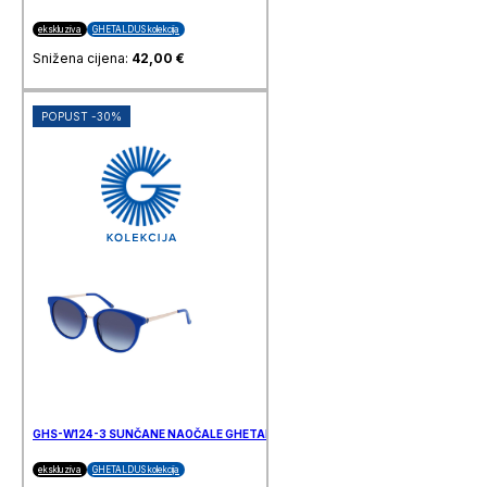
ekskluziva
GHETALDUS kolekcija
Snižena cijena:
42,00
€
POPUST -30%
GHS-W124-3 SUNČANE NAOČALE GHETALDUS
ekskluziva
GHETALDUS kolekcija