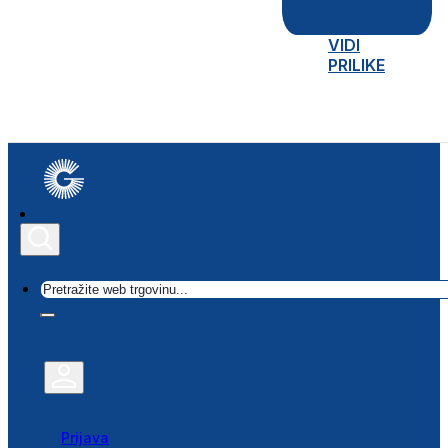
VIDI
PRILIKE
Traži
Prijava