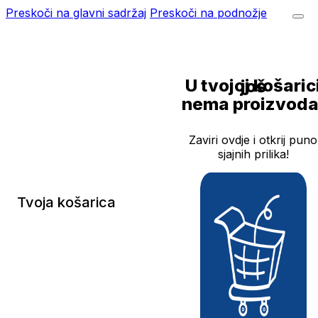
Preskoči na glavni sadržaj
Preskoči na podnožje
U tvojoj košarici još
nema proizvoda
Zaviri ovdje i otkrij puno
sjajnih prilika!
Tvoja košarica