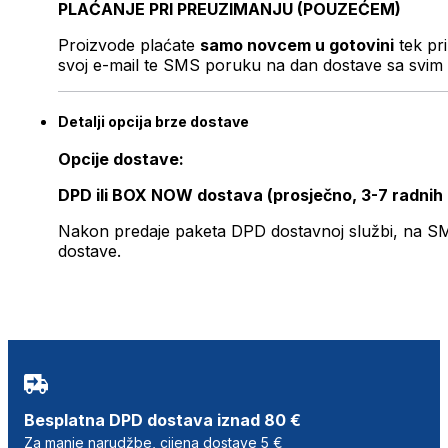
PLAĆANJE PRI PREUZIMANJU (POUZEĆEM)
Proizvode plaćate
samo novcem u gotovini
tek pr
svoj e-mail te SMS poruku na dan dostave sa svim 
Detalji opcija brze dostave
Opcije dostave:
DPD ili BOX NOW dostava (prosječno, 3-7 radnih
Nakon predaje paketa DPD dostavnoj službi, na SMS 
dostave.
Besplatna DPD dostava iznad 80 €
Za manje narudžbe, cijena dostave 5 €