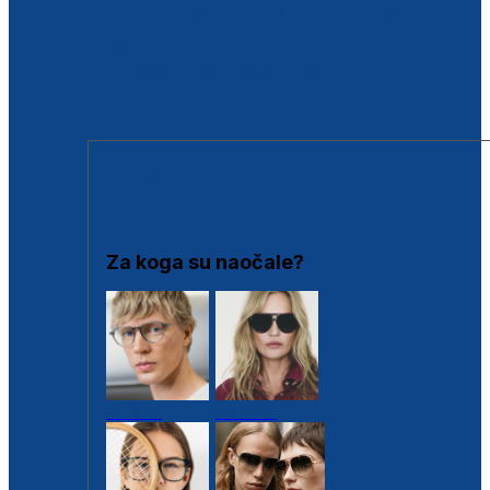
BESPLATNA KONTROLA SLUHA
Poslovnice
Proizvodi s loyalty popustima
Outlet
SUNČANE NAOČALE
Za koga su naočale?
Muške
Ženske