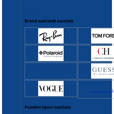
Clip-on
Poluokvir
Brend sunčanih naočala
Svi brendovi
Posebni tipovi naočala: