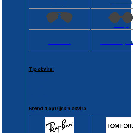
Kvadratan
Cat eye
Aviator
Okrugli
Svi oblici >
Virtualno ogled
Tip okvira:
Puni okvir
Clip-on
Poluokvir
Brend dioptrijskih okvira