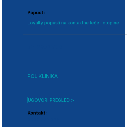
Popusti
Loyalty popusti na kontaktne leće i otopine
SVI PROIZVODI
POLIKLINIKA
UGOVORI PREGLED >
Kontakt:
0800 222 025