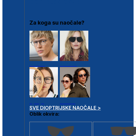
DIOPTRIJSKI OKVIRI
Za koga su naočale?
Muške
Ženske
Dječje
Unisex
SVE DIOPTRIJSKE NAOČALE >
Oblik okvira: