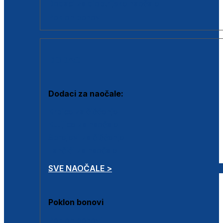
Dodaci za dioptrijske naočale
Poklon bonovi
DODACI
Dodaci za naočale:
Krpice za čišćenje
Kutijice za naočale
Sprejevi za čišćenje
Lančići za naočale
SVE NAOČALE >
Poklon bonovi
Poklon bonovi