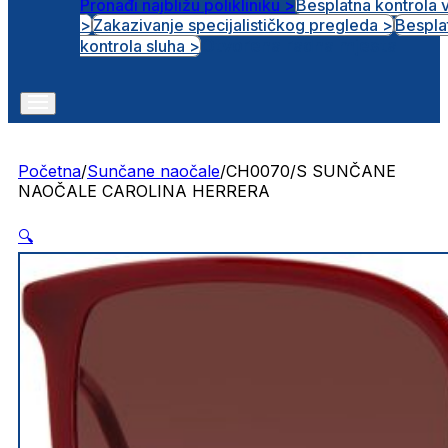
Pronađi najbližu polikliniku >
Besplatna kontrola 
>
Zakazivanje specijalističkog pregleda >
Bespla
Otvorena radna mjesta
kontrola sluha >
Početna
/
Sunčane naočale
/
CH0070/S SUNČANE
NAOČALE CAROLINA HERRERA
🔍