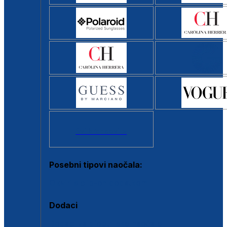
Svi brendovi >
Posebni tipovi naočala:
Okviri s clip-on dodatkom
Dodaci
Dodaci za dioptrijske naočale