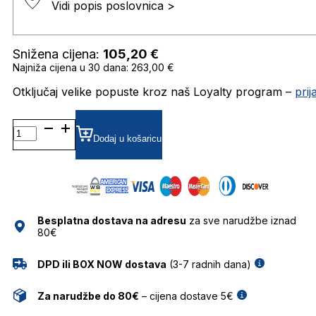
Vidi popis poslovnica >
Snižena cijena:
105,20
€
Najniža cijena u 30 dana: 263,00 €
Otključaj velike popuste kroz naš Loyalty program –
pri
CH0070/S SUNČANE
NAOČALE
Dodaj u košaricu
CAROLINA
HERRERA
količina
Besplatna dostava na adresu
za sve narudžbe iznad
80€
DPD ili BOX NOW dostava
(3-7 radnih dana)
Za narudžbe do 80€
– cijena dostave 5€