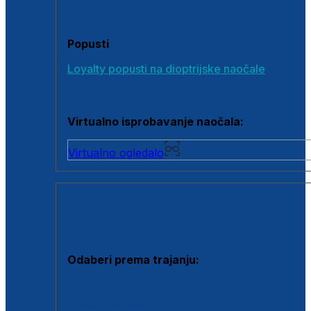
Poklon bonovi
Popusti
Loyalty popusti na dioptrijske naočale
Outlet dioptrijskih naočala
Virtualno isprobavanje naočala:
Virtualno ogledalo
KONTAKTNE LEĆE I OTOPINE
Odaberi prema trajanju:
Jednodnevne leće
Mjesečne leće