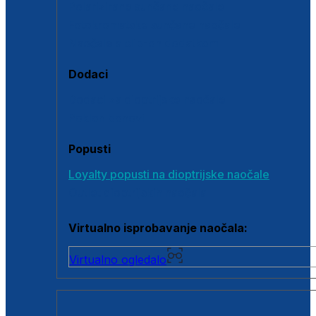
Polarizirane sunčane naočale
Fotokromatske sunčane naočale
Naočale s clip-on dodatkom
Dodaci
Dodaci za dioptrijske naočale
Poklon bonovi
Popusti
Loyalty popusti na dioptrijske naočale
Outlet dioptrijskih naočala
Virtualno isprobavanje naočala:
Virtualno ogledalo