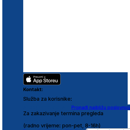
Kontakt:
Služba za korisnike:
shop@ghetaldus.hr
Pronađi najbližu poslovnic
Za zakazivanje termina pregleda
0800 222 025
(radno vrijeme: pon-pet, 8-16h)