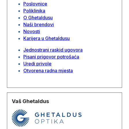
Poslovnice
Poliklinika
O Ghetaldusu
Naši brendovi
Novosti
Karijera u Ghetaldusu
Jednostrani raskid ugovora
Pisani prigovor potrošaća
Uredi privole
Otvorena radna mjesta
Vaš Ghetaldus