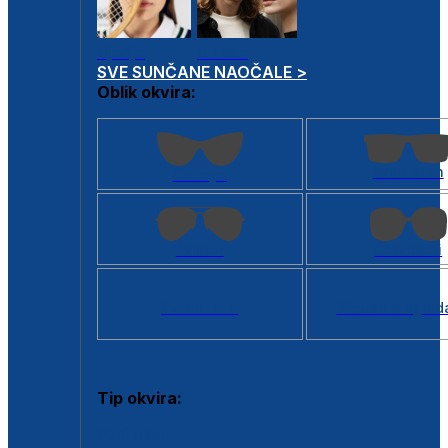
Dječje
Unisex
SVE SUNČANE NAOČALE >
Oblik okvira:
Kvadratan
Cat eye
Aviator
Četvrtasti
Svi oblici >
Virtualno ogled
Tip okvira:
Puni okvir