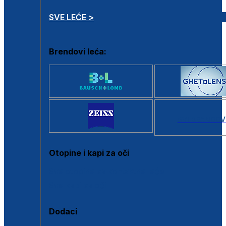
SVE LEĆE >
Brendovi leća:
SVI BRANDOV
Otopine i kapi za oči
Sve otopine za kontaktne leće
Sve kapi za oči
Dodaci