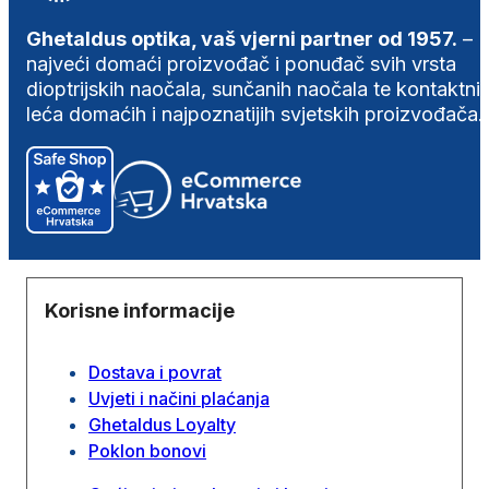
Ghetaldus optika, vaš vjerni partner od 1957.
–
najveći domaći proizvođač i ponuđač svih vrsta
dioptrijskih naočala, sunčanih naočala te kontaktni
leća domaćih i najpoznatijih svjetskih proizvođača.
Korisne informacije
Dostava i povrat
Uvjeti i načini plaćanja
Ghetaldus Loyalty
Poklon bonovi