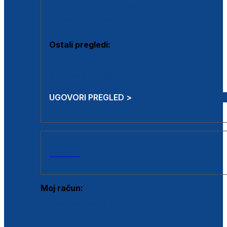
Estetska kirurgija i mali operativni zahvati
Aplikacija botoxa
Ostali pregledi:
Medicina rada
Sistematski pregled
UGOVORI PREGLED >
AKCIJE
Moj račun:
Prijava postojećeg korisnika
Registracija novog korisnika
Zaboravljena lozinka