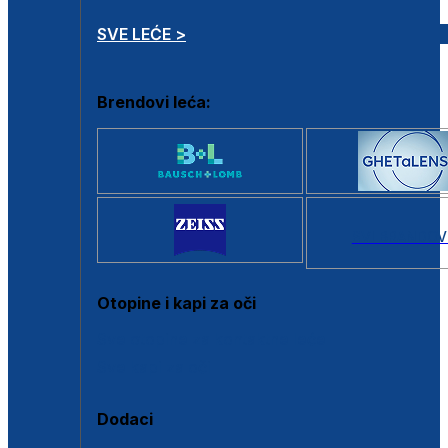
SVE LEĆE >
Brendovi leća:
SVI BRANDOV
Otopine i kapi za oči
Sve otopine za kontaktne leće
Sve kapi za oči
Dodaci