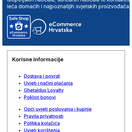
leća domaćih i najpoznatijih svjetskih proizvođača.
Korisne informacije
Dostava i povrat
Uvjeti i načini plaćanja
Ghetaldus Loyalty
Poklon bonovi
Opći uvjeti poslovanja i kupnje
Pravila privatnosti
Politika kolačića
Uvjeti korištenja