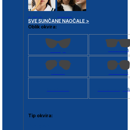
Dječje
Unisex
SVE SUNČANE NAOČALE >
Oblik okvira:
Kvadratan
Cat eye
Aviator
Četvrtasti
Svi oblici >
Virtualno ogled
Tip okvira:
Puni okvir