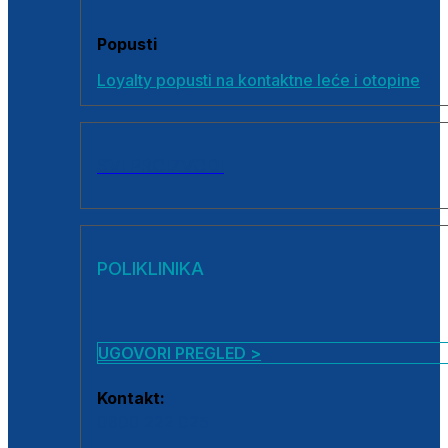
Popusti
Loyalty popusti na kontaktne leće i otopine
SVI PROIZVODI
POLIKLINIKA
UGOVORI PREGLED >
Kontakt:
0800 222 025