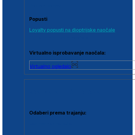
Poklon bonovi
Popusti
Loyalty popusti na dioptrijske naočale
Outlet dioptrijskih naočala
Virtualno isprobavanje naočala:
Virtualno ogledalo
KONTAKTNE LEĆE I OTOPINE
Odaberi prema trajanju:
Jednodnevne leće
Mjesečne leće