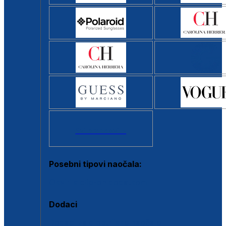
Svi brendovi >
Posebni tipovi naočala:
Okviri s clip-on dodatkom
Dodaci
Dodaci za dioptrijske naočale