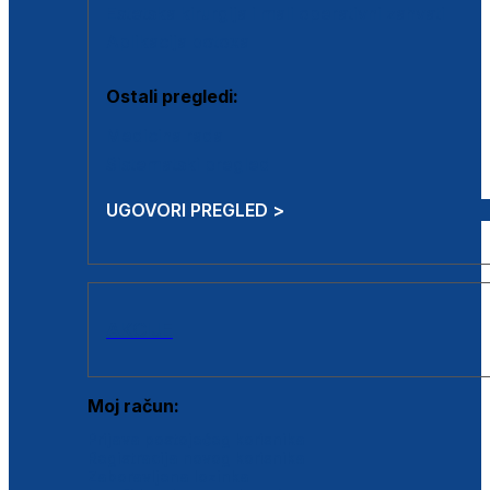
Estetska kirurgija i mali operativni zahvati
Aplikacija botoxa
Ostali pregledi:
Medicina rada
Sistematski pregled
UGOVORI PREGLED >
AKCIJE
Moj račun:
Prijava postojećeg korisnika
Registracija novog korisnika
Zaboravljena lozinka