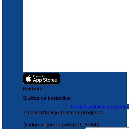
Kontakt:
Služba za korisnike:
shop@ghetaldus.hr
Pronađi najbližu poslovnic
Za zakazivanje termina pregleda
0800 222 025
(radno vrijeme: pon-pet, 8-16h)