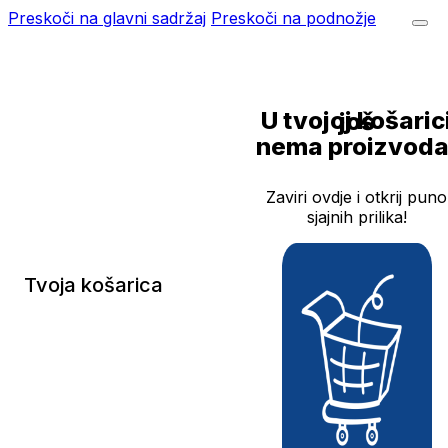
Preskoči na glavni sadržaj
Preskoči na podnožje
U tvojoj košarici još
nema proizvoda
Zaviri ovdje i otkrij puno
sjajnih prilika!
Tvoja košarica