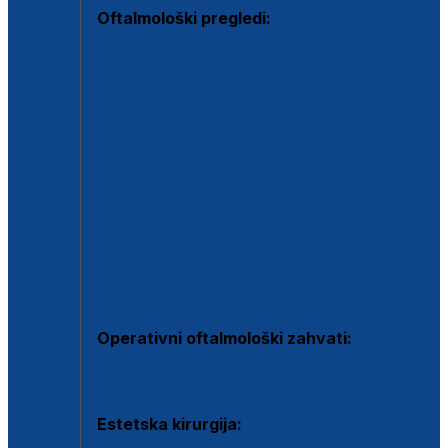
Oftalmološki pregledi:
Specijalistički oftalmološki pregled
Pregled za kontaktne leće
Pregled vidnog polja (OCT)
Dječja oftalmologija
Kontrola očnog tlaka
Drugo mišljenje oftalmologa
Retinološka ambulanta
Dijagnostika i liječenje upalnih očnih bolesti
Dijagnostika i liječenje glaukomske bolesti
Dijagnostika sive mrene ili katarakte
Operativni oftalmološki zahvati:
Ultrazvučna operacija mrene ili katarakta
Estetska kirurgija: