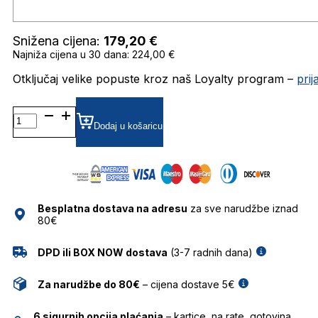
Snižena cijena:
179,20
€
Najniža cijena u 30 dana: 224,00 €
Otključaj velike popuste kroz naš Loyalty program –
pri
0RB2186
GRADIJENT RAY
Dodaj u košaricu
BAN
količina
Besplatna dostava na adresu
za sve narudžbe iznad
80€
DPD ili BOX NOW dostava
(3-7 radnih dana)
Za narudžbe do 80€
– cijena dostave 5€
6 sigurnih opcija plaćanja
– kartice, na rate, gotovina,