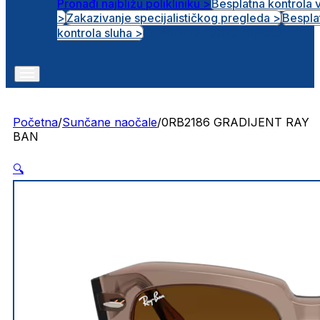
Pronađi najbližu polikliniku >
Besplatna kontrola 
>
Zakazivanje specijalističkog pregleda >
Bespla
Otvorena radna mjesta
kontrola sluha >
Početna
/
Sunčane naočale
/
0RB2186 GRADIJENT RAY
BAN
🔍