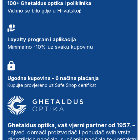
100+ Ghetaldus optika i poliklinika
Vidimo se bilo gdje u Hrvatskoj!
Loyalty program i aplikacija
Minimalno -10% uz svaku kupovinu
Ugodna kupovina - 6 načina plaćanja
Kupujte provjereno uz Safe Shop certifikat
Ghetaldus optika, vaš vjerni partner od 1957.
–
najveći domaći proizvođač i ponuđač svih vrsta
dioptrijskih naočala, sunčanih naočala te kontaktni