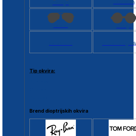
Kvadratan
Cat eye
Aviator
Okrugli
Svi oblici >
Virtualno ogled
Tip okvira:
Puni okvir
Clip-on
Poluokvir
Brend dioptrijskih okvira