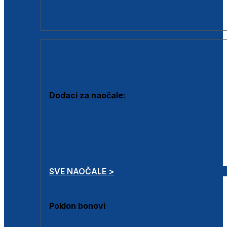
Dodaci za dioptrijske naočale
Poklon bonovi
DODACI
Dodaci za naočale:
Krpice za čišćenje
Kutijice za naočale
Sprejevi za čišćenje
Lančići za naočale
SVE NAOČALE >
Poklon bonovi
Poklon bonovi