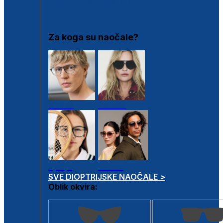
DIOPTRIJSKI OKVIRI
Za koga su naočale?
Muške
Ženske
Dječje
Unisex
SVE DIOPTRIJSKE NAOČALE >
Oblik okvira: