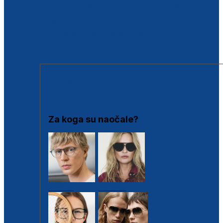
BESPLATNA KONTROLA SLUHA
Poslovnice
Proizvodi s loyalty popustima
Outlet
SUNČANE NAOČALE
Za koga su naočale?
Muške
Ženske