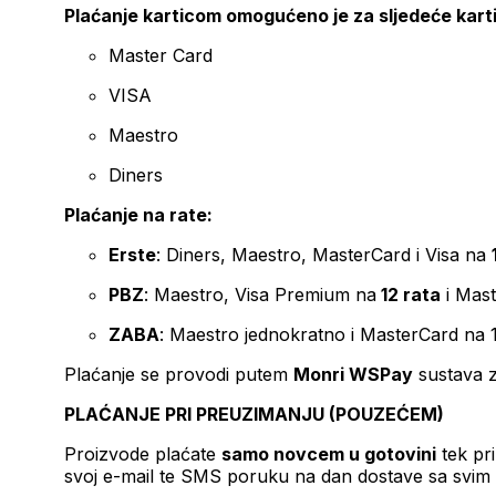
Plaćanje karticom omogućeno je za sljedeće kart
Master Card
VISA
Maestro
Diners
Plaćanje na rate:
Erste
: Diners, Maestro, MasterCard i Visa na
PBZ
: Maestro, Visa Premium na
12 rata
i Mas
ZABA
: Maestro jednokratno i MasterCard na 
Plaćanje se provodi putem
Monri WSPay
sustava z
PLAĆANJE PRI PREUZIMANJU (POUZEĆEM)
Proizvode plaćate
samo novcem u gotovini
tek pr
svoj e-mail te SMS poruku na dan dostave sa svim 