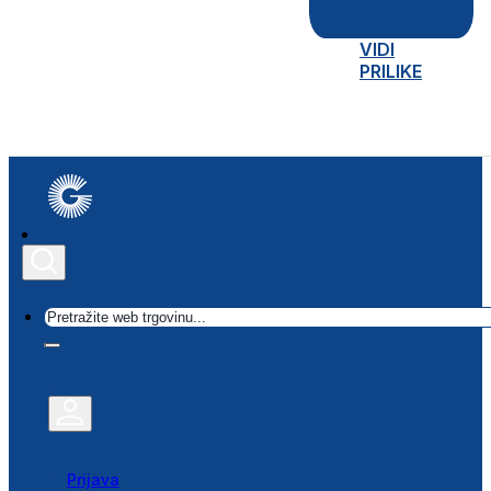
VIDI
PRILIKE
Traži
Prijava