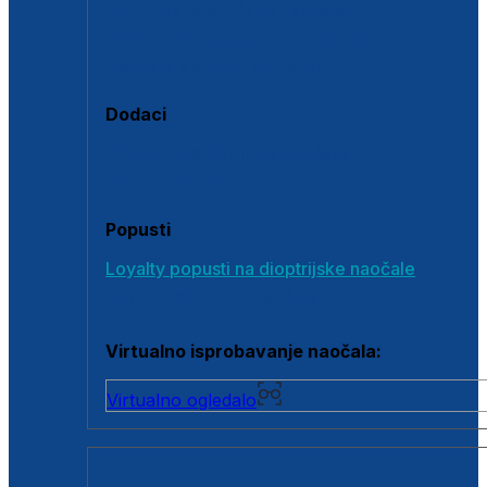
Polarizirane sunčane naočale
Fotokromatske sunčane naočale
Naočale s clip-on dodatkom
Dodaci
Dodaci za dioptrijske naočale
Poklon bonovi
Popusti
Loyalty popusti na dioptrijske naočale
Outlet dioptrijskih naočala
Virtualno isprobavanje naočala:
Virtualno ogledalo