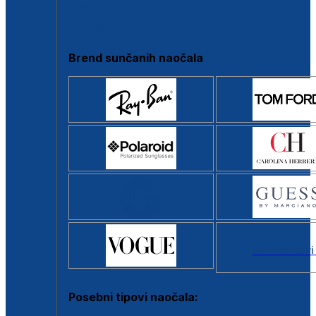
Clip-on
Poluokvir
Brend sunčanih naočala
Svi brendovi
Posebni tipovi naočala: