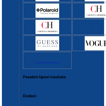
Svi brendovi >
Posebni tipovi naočala:
Okviri s clip-on dodatkom
Dodaci
Dodaci za dioptrijske naočale