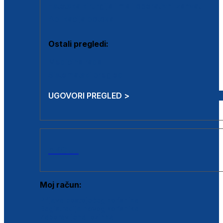
Estetska kirurgija i mali operativni zahvati
Aplikacija botoxa
Ostali pregledi:
Medicina rada
Sistematski pregled
UGOVORI PREGLED >
AKCIJE
Moj račun:
Prijava postojećeg korisnika
Registracija novog korisnika
Zaboravljena lozinka