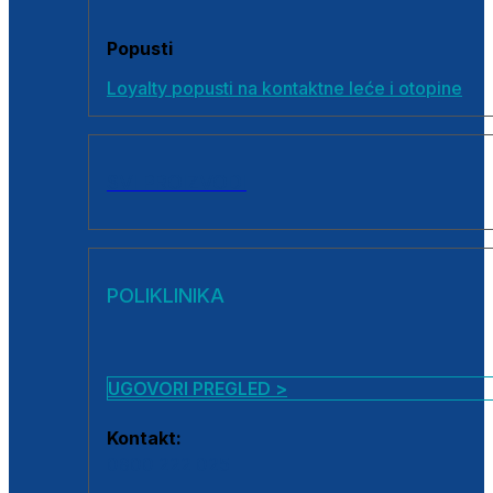
Popusti
Loyalty popusti na kontaktne leće i otopine
SVI PROIZVODI
POLIKLINIKA
UGOVORI PREGLED >
Kontakt:
0800 222 025