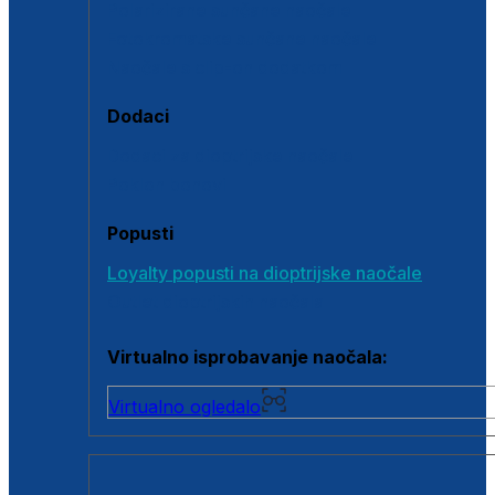
Polarizirane sunčane naočale
Fotokromatske sunčane naočale
Naočale s clip-on dodatkom
Dodaci
Dodaci za dioptrijske naočale
Poklon bonovi
Popusti
Loyalty popusti na dioptrijske naočale
Outlet dioptrijskih naočala
Virtualno isprobavanje naočala:
Virtualno ogledalo