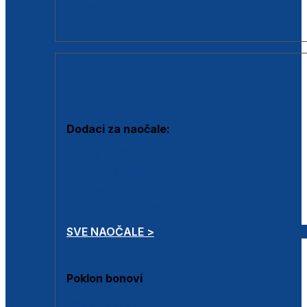
Dodaci za dioptrijske naočale
Poklon bonovi
DODACI
Dodaci za naočale:
Krpice za čišćenje
Kutijice za naočale
Sprejevi za čišćenje
Lančići za naočale
SVE NAOČALE >
Poklon bonovi
Poklon bonovi