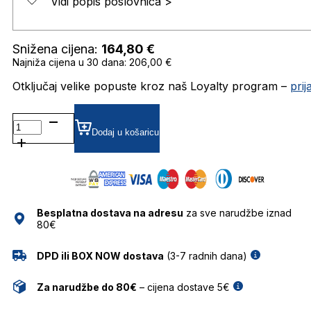
Vidi popis poslovnica >
Snižena cijena:
164,80
€
Najniža cijena u 30 dana: 206,00 €
Otključaj velike popuste kroz naš Loyalty program –
pri
0RB3547 SUNČANE
NAOČALE
Dodaj u košaricu
RAY
BAN
količina
Besplatna dostava na adresu
za sve narudžbe iznad
80€
DPD ili BOX NOW dostava
(3-7 radnih dana)
Za narudžbe do 80€
– cijena dostave 5€