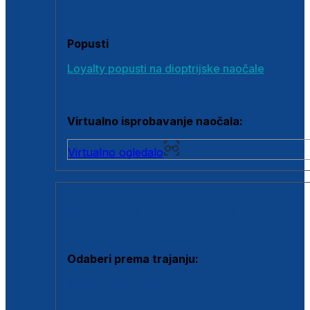
Poklon bonovi
Popusti
Loyalty popusti na dioptrijske naočale
Outlet dioptrijskih naočala
Virtualno isprobavanje naočala:
Virtualno ogledalo
KONTAKTNE LEĆE I OTOPINE
Odaberi prema trajanju:
Jednodnevne leće
Mjesečne leće