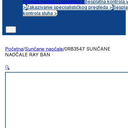
Pronađi najbližu polikliniku >
Besplatna kontrola 
>
Zakazivanje specijalističkog pregleda >
Bespla
Otvorena radna mjesta
kontrola sluha >
Početna
/
Sunčane naočale
/
0RB3547 SUNČANE
NAOČALE RAY BAN
🔍