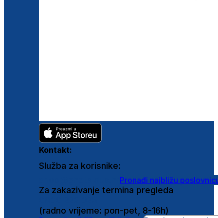
Kontakt:
Služba za korisnike:
shop@ghetaldus.hr
Pronađi najbližu poslovnic
Za zakazivanje termina pregleda
0800 222 025
(radno vrijeme: pon-pet, 8-16h)