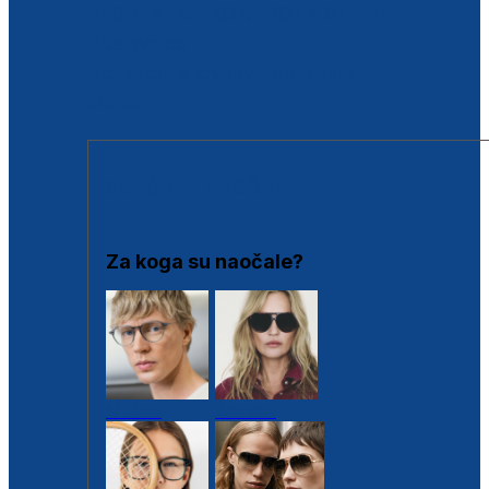
BESPLATNA KONTROLA SLUHA
Poslovnice
Proizvodi s loyalty popustima
Outlet
SUNČANE NAOČALE
Za koga su naočale?
Muške
Ženske