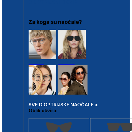
DIOPTRIJSKI OKVIRI
Za koga su naočale?
Muške
Ženske
Dječje
Unisex
SVE DIOPTRIJSKE NAOČALE >
Oblik okvira: