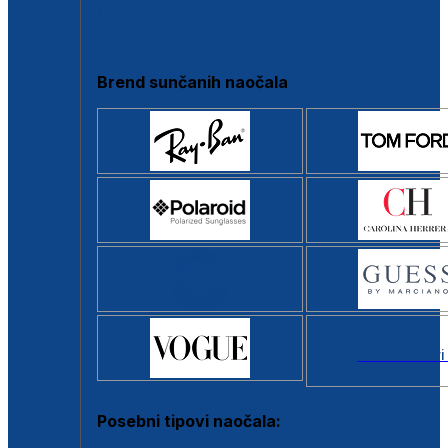
Clip-on
Poluokvir
Brend sunčanih naočala
Svi brendovi
Posebni tipovi naočala: