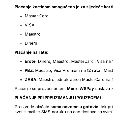
Plaćanje karticom omogućeno je za sljedeće kart
Master Card
VISA
Maestro
Diners
Plaćanje na rate:
Erste
: Diners, Maestro, MasterCard i Visa na
PBZ
: Maestro, Visa Premium na
12 rata
i Mas
ZABA
: Maestro jednokratno i MasterCard na 
Plaćanje se provodi putem
Monri WSPay
sustava z
PLAĆANJE PRI PREUZIMANJU (POUZEĆEM)
Proizvode plaćate
samo novcem u gotovini
tek pr
svoj e-mail te SMS poruku na dan dostave sa svim 