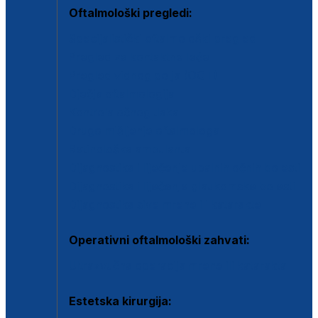
Oftalmološki pregledi:
Specijalistički oftalmološki pregled
Pregled za kontaktne leće
Pregled vidnog polja (OCT)
Dječja oftalmologija
Kontrola očnog tlaka
Drugo mišljenje oftalmologa
Retinološka ambulanta
Dijagnostika i liječenje upalnih očnih bolesti
Dijagnostika i liječenje glaukomske bolesti
Dijagnostika sive mrene ili katarakte
Operativni oftalmološki zahvati:
Ultrazvučna operacija mrene ili katarakta
Estetska kirurgija: