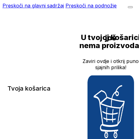
Preskoči na glavni sadržaj
Preskoči na podnožje
U tvojoj košarici još
nema proizvoda
Zaviri ovdje i otkrij puno
sjajnih prilika!
Tvoja košarica