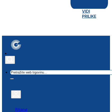
VIDI
PRILIKE
Traži
Prijava