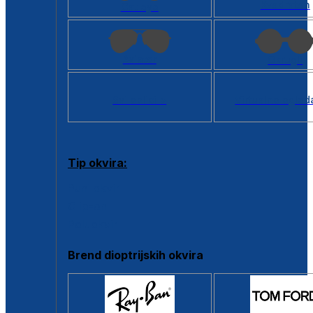
Kvadratan
Cat eye
Aviator
Okrugli
Svi oblici >
Virtualno ogled
Tip okvira:
Puni okvir
Clip-on
Poluokvir
Brend dioptrijskih okvira