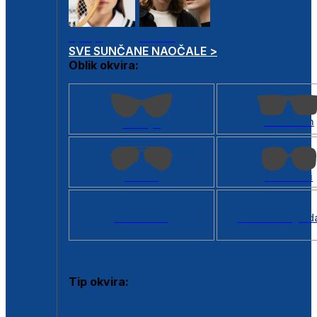
Dječje
Unisex
SVE SUNČANE NAOČALE >
Oblik okvira:
Kvadratan
Cat eye
Aviator
Četvrtasti
Svi oblici >
Virtualno ogled
Tip okvira:
Puni okvir