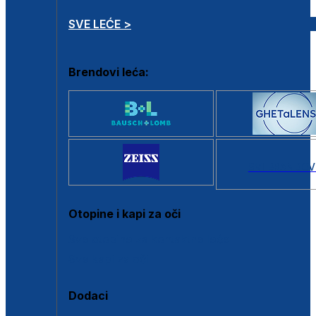
SVE LEĆE >
Brendovi leća:
SVI BRANDOV
Otopine i kapi za oči
Sve otopine za kontaktne leće
Sve kapi za oči
Dodaci